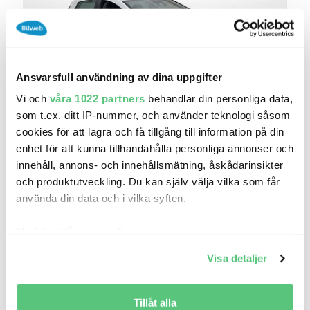
Ansvarsfull användning av dina uppgifter
Vi och
våra 1022 partners
behandlar din personliga data,
som t.ex. ditt IP-nummer, och använder teknologi såsom
28 jul 13:16
cookies för att lagra och få tillgång till information på din
Renault Zoe R110 52 kWh Friköpt Batteri CCS
enhet för att kunna tillhandahålla personliga annonser och
P..
innehåll, annons- och innehållsmätning, åskådarinsikter
179 800 kr
Pris
Beräkna månadskostnad
och produktutveckling. Du kan själv välja vilka som får
Riddermark Bil - Recharge Stockholm
använda din data och i vilka syften.
4 674
2023
Mil:
År:
Drivmedel:
Med din tillåtelse skulle vi även vilja:
Gratis historik (10)
Samla in information om din geografiska plats
Visa detaljer
som kan ha en noggrannhet på upp till flera meter
Identifiera din enhet genom att aktivt skanna den
Jämför
Se bil
för specifika kännetecken (fingeravtryck)
Tillåt alla