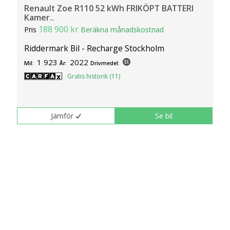
Renault Zoe R110 52 kWh FRIKÖPT BATTERI
Kamer..
188 900 kr
Pris
Beräkna månadskostnad
Riddermark Bil - Recharge Stockholm
1 923
2022
Mil:
År:
Drivmedel:
Gratis historik (11)
Jämför
Se bil