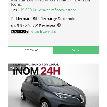
Renault Zoe R110 41 kWh FRIKÖPT BATTERI
Iconi..
119 800 kr
Pris
Beräkna månadskostnad
Riddermark Bil - Recharge Stockholm
8 870
2019
Mil:
År:
Drivmedel:
Gratis historik (13)
Jämför
Se bil
Köp online