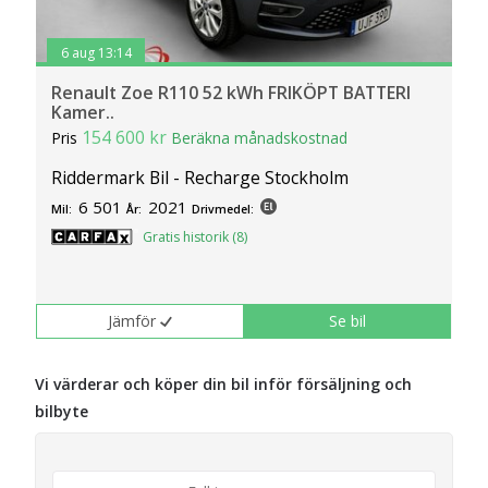
6 aug 13:14
Renault Zoe R110 52 kWh FRIKÖPT BATTERI
Kamer..
154 600 kr
Pris
Beräkna månadskostnad
Riddermark Bil - Recharge Stockholm
6 501
2021
Mil:
År:
Drivmedel:
Gratis historik (8)
Jämför
Se bil
Vi värderar och köper din bil inför försäljning och
bilbyte