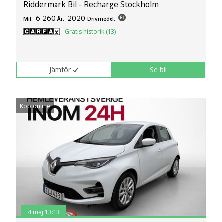
Riddermark Bil - Recharge Stockholm
6 260
2020
Mil:
År:
Drivmedel:
Gratis historik (13)
Jämför
Se bil
Köp online
4 maj 13:13