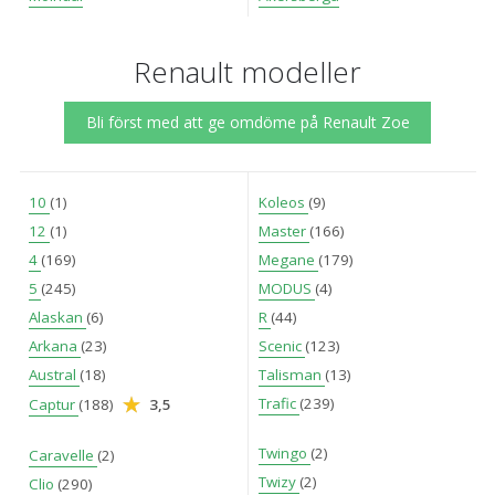
Renault modeller
Bli först med att ge omdöme på Renault Zoe
10
(1)
Koleos
(9)
12
(1)
Master
(166)
4
(169)
Megane
(179)
5
(245)
MODUS
(4)
Alaskan
(6)
R
(44)
Arkana
(23)
Scenic
(123)
Austral
(18)
Talisman
(13)
Trafic
(239)
Captur
(188)
3,5
Twingo
(2)
Caravelle
(2)
Twizy
(2)
Clio
(290)