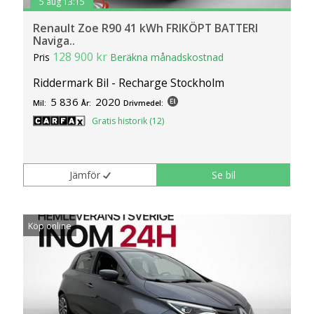
5 aug 13:15
Renault Zoe R90 41 kWh FRIKÖPT BATTERI
Naviga..
128 900 kr
Pris
Beräkna månadskostnad
Riddermark Bil - Recharge Stockholm
5 836
2020
Mil:
År:
Drivmedel:
Gratis historik (12)
Jämför
Se bil
Köp online