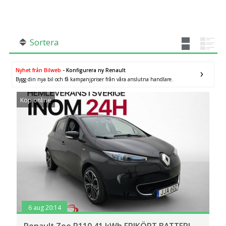
SÖK
Fler val
Mil från
Mil till
Sortera
Nyhet från Bilweb
- Konfigurera ny Renault
Bygg din nya bil och få kampanjpriser från våra anslutna handlare.
Köp online
Stockholms län
×
6 aug 20:14