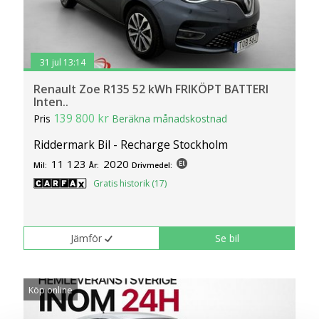
31 jul 13:14
Renault Zoe R135 52 kWh FRIKÖPT BATTERI
Inten..
139 800 kr
Pris
Beräkna månadskostnad
Riddermark Bil - Recharge Stockholm
11 123
2020
Mil:
År:
Drivmedel:
Gratis historik (17)
Jämför
Se bil
Köp online