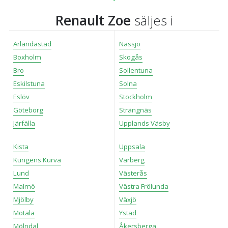
Renault Zoe
säljes i
Arlandastad
Nässjö
Boxholm
Skogås
Bro
Sollentuna
Eskilstuna
Solna
Eslöv
Stockholm
Göteborg
Strängnäs
Järfälla
Upplands Väsby
Kista
Uppsala
Kungens Kurva
Varberg
Lund
Västerås
Malmö
Västra Frölunda
Mjölby
Växjö
Motala
Ystad
Mölndal
Åkersberga