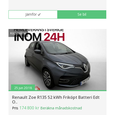
Jämför
Se bil
Köp online
25 jun 20:18
Renault Zoe R135 52 kWh Friköpt Batteri Edt
O..
174 800 kr
Pris
Beräkna månadskostnad