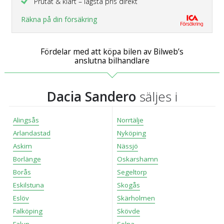
Prutat & klart – lägsta pris direkt
Räkna på din försäkring
Fördelar med att köpa bilen av Bilweb’s
anslutna bilhandlare
Dacia Sandero
säljes i
Alingsås
Norrtälje
Arlandastad
Nyköping
Askim
Nässjö
Borlänge
Oskarshamn
Borås
Segeltorp
Eskilstuna
Skogås
Eslöv
Skärholmen
Falköping
Skövde
Falun
Solna