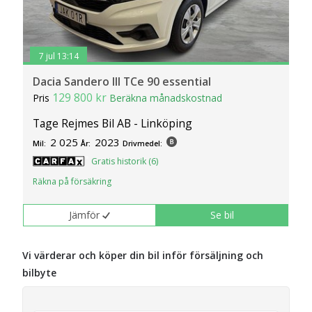
7 jul 13:14
Dacia Sandero III TCe 90 essential
129 800 kr
Pris
Beräkna månadskostnad
Tage Rejmes Bil AB - Linköping
2 025
2023
Mil:
År:
Drivmedel:
Gratis historik (6)
Räkna på försäkring
Jämför
Se bil
Vi värderar och köper din bil inför försäljning och
bilbyte