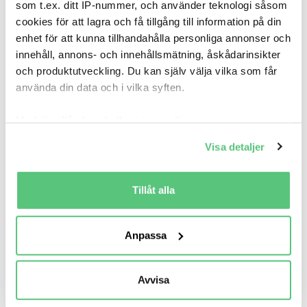
som t.ex. ditt IP-nummer, och använder teknologi såsom
cookies för att lagra och få tillgång till information på din
enhet för att kunna tillhandahålla personliga annonser och
innehåll, annons- och innehållsmätning, åskådarinsikter
15 apr 20:23
och produktutveckling. Du kan själv välja vilka som får
Dacia Sandero III TCe 90 essential
använda din data och i vilka syften.
119 800 kr
Pris
Beräkna månadskostnad
Med din tillåtelse skulle vi även vilja:
Tage Rejmes Bil AB - Linköping
Samla in information om din geografiska plats
5 858
2023
Mil:
År:
Drivmedel:
Visa detaljer
som kan ha en noggrannhet på upp till flera meter
Gratis historik (8)
Identifiera din enhet genom att aktivt skanna den
Räkna på försäkring
för specifika kännetecken (fingeravtryck)
Tillåt alla
Ta reda på mer om hur dina personliga uppgifter
Jämför
Se bil
behandlas och ställ in dina preferenser i
detaljsektionen
.
Anpassa
Du kan ändra eller dra tillbaka ditt samtycke när som
helst från cookie-förklaringen.
Avvisa
Vi använder cookies för att förbättra din
användarupplevelse på Bilweb. Även för att tillhandahålla