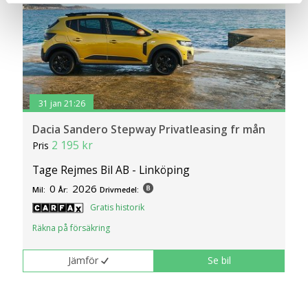
en säker - och trygg marknadsplats och för att kunna ge
dig relevanta tips, nyheter och anpassad reklam. Genom
att klicka på Tillåt alla godkänner du vår hantering av
cookies och samtycker till att vi mäter och delar
information om din användning av webbplatsen med våra
partners. För att ändra vilka typer av cookies vi använder
31 jan 21:26
klickar du på Anpassa. Du kan alltid ändra dina
Dacia Sandero Stepway Privatleasing fr mån
inställningar för cookies.
2 195 kr
Pris
Tage Rejmes Bil AB - Linköping
0
2026
Mil:
År:
Drivmedel:
Gratis historik
Räkna på försäkring
Jämför
Se bil