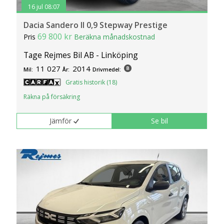
16 jul 08:07
Dacia Sandero II 0,9 Stepway Prestige
69 800 kr
Pris
Beräkna månadskostnad
Tage Rejmes Bil AB - Linköping
11 027
2014
Mil:
År:
Drivmedel:
Gratis historik (18)
Räkna på försäkring
Jämför
Se bil