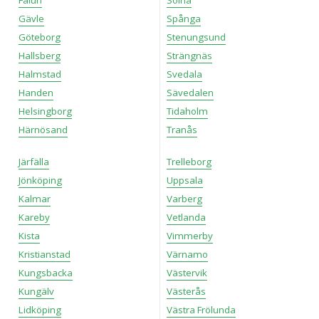
Gävle
Spånga
Göteborg
Stenungsund
Hallsberg
Strängnäs
Halmstad
Svedala
Handen
Sävedalen
Helsingborg
Tidaholm
Härnösand
Tranås
Järfälla
Trelleborg
Jönköping
Uppsala
Kalmar
Varberg
Kareby
Vetlanda
Kista
Vimmerby
Kristianstad
Värnamo
Kungsbacka
Västervik
Kungälv
Västerås
Lidköping
Västra Frölunda