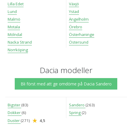
Lilla Edet
Växjö
Lund
Ystad
Malmö
Ängelholm
Motala
Örebro
Mölndal
Österhaninge
Nacka Strand
Östersund
Norrköping
Dacia modeller
Bli först med att ge omdöme på Dacia Sandero
Bigster
(83)
Sandero
(263)
Dokker
(6)
Spring
(2)
Duster
(271)
4,5