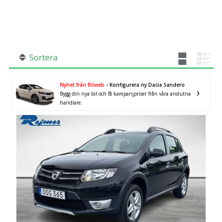
SÖK
Fler val
Mil från
Mil till
Sortera
Nyhet från Bilweb
- Konfigurera ny Dacia Sandero
Bygg din nya bil och få kampanjpriser från våra anslutna
Östergötlands län
×
handlare.