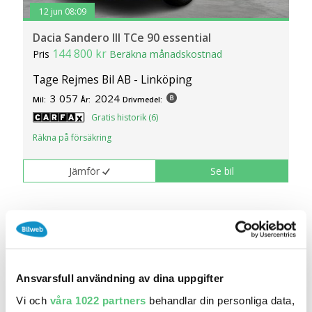
12 jun 08:09
Dacia Sandero III TCe 90 essential
144 800 kr
Pris
Beräkna månadskostnad
Tage Rejmes Bil AB - Linköping
3 057
2024
Mil:
År:
Drivmedel:
Gratis historik (6)
Räkna på försäkring
Jämför
Se bil
Ansvarsfull användning av dina uppgifter
Vi och
våra 1022 partners
behandlar din personliga data,