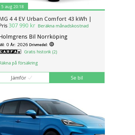
5 aug 20:18
MG 4 4 EV Urban Comfort 43 kWh |
307 990 kr
Pris
Beräkna månadskostnad
Holmgrens Bil Norrköping
0
2026
Mil:
År:
Drivmedel:
Gratis historik (2)
Räkna på försäkring
Jämför
Se bil