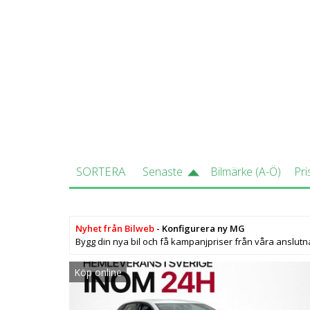
Drivmedel
El
Hästkrafter
170 hk - 435
Koldioxidutsläpp (C02)
0 mg/km
Bredd
1,8 m.
Längd
4,3 m.
Höjd
1,5 m.
SORTERA
Senaste
Bilmärke (A-Ö)
Pri
Vikt
1695 kg - 18
Drivlinor
AWD (68 bil
Nyhet från Bilweb
- Konfigurera ny MG
Bygg din nya bil och få kampanjpriser från våra anslutn
Till salu
Det finns ca
Köp online