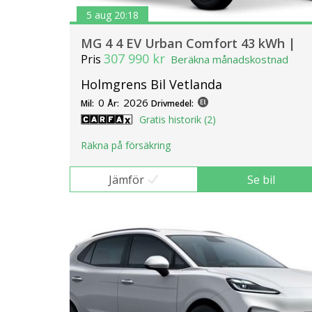
5 aug 20:18
MG 4 4 EV Urban Comfort 43 kWh |
307 990 kr
Pris
Beräkna månadskostnad
Holmgrens Bil Vetlanda
0
2026
Mil:
År:
Drivmedel:
Gratis historik (2)
Räkna på försäkring
Jämför
Se bil