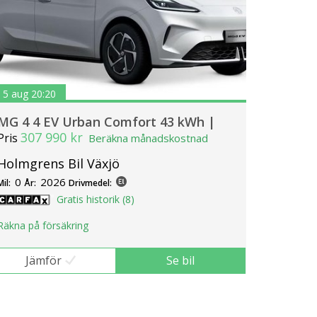
5 aug 20:20
MG 4 4 EV Urban Comfort 43 kWh |
307 990 kr
Pris
Beräkna månadskostnad
Holmgrens Bil Växjö
0
2026
Mil:
År:
Drivmedel:
Gratis historik (8)
Räkna på försäkring
Jämför
Se bil