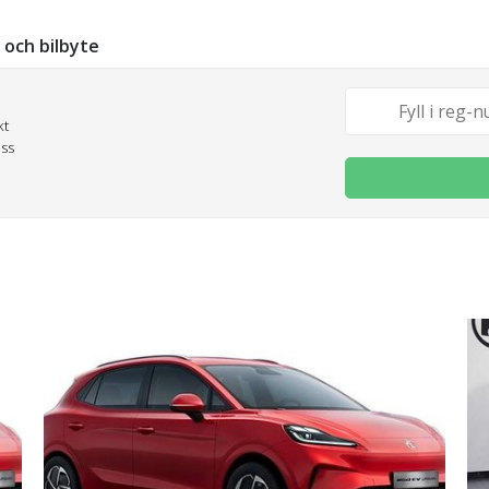
g och bilbyte
kt
oss