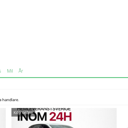
 hk.
s
Mil
År
78 kg.
ar) och 2WD (3 149 bilar).
a handlare.
 75 begagnade MG 4 till salu på Bilweb med pris från 194 900 kr t
Köp online