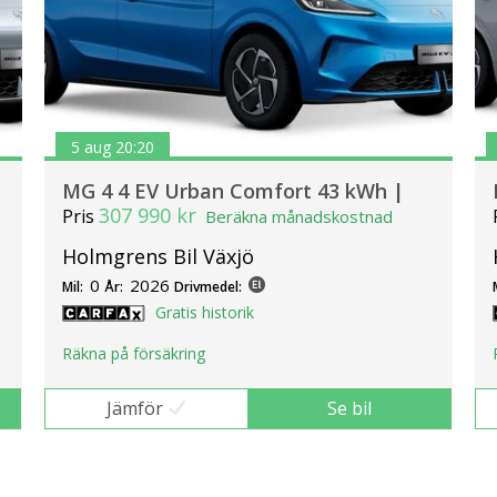
5 aug 20:20
MG 4 4 EV Urban Comfort 43 kWh |
307 990 kr
Pris
Beräkna månadskostnad
Holmgrens Bil Växjö
0
2026
Mil:
År:
Drivmedel:
Gratis historik
Räkna på försäkring
Jämför
Se bil