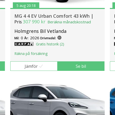
5 aug 20:18
MG 4 4 EV Urban Comfort 43 kWh |
307 990 kr
Pris
Beräkna månadskostnad
Holmgrens Bil Vetlanda
0
2026
Mil:
År:
Drivmedel:
Gratis historik (2)
Räkna på försäkring
Jämför
Se bil