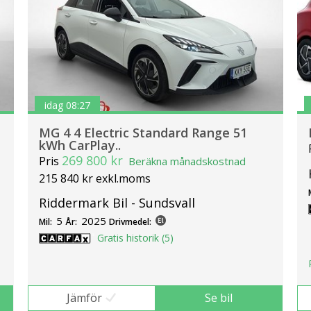
idag 08:27
MG 4 4 Electric Standard Range 51
kWh CarPlay..
269 800 kr
Pris
Beräkna månadskostnad
215 840 kr exkl.moms
Riddermark Bil - Sundsvall
5
2025
Mil:
År:
Drivmedel:
Gratis historik (5)
Jämför
Se bil