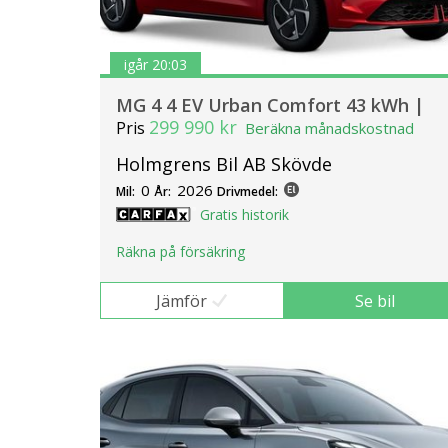
igår 20:03
MG 4 4 EV Urban Comfort 43 kWh |
299 990 kr
Pris
Beräkna månadskostnad
Holmgrens Bil AB Skövde
0
2026
Mil:
År:
Drivmedel:
Gratis historik
Räkna på försäkring
Jämför
Se bil