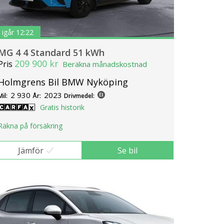
igår 12:22
MG 4 4 Standard 51 kWh
209 900 kr
Pris
Beräkna månadskostnad
Holmgrens Bil BMW Nyköping
2 930
2023
Mil:
År:
Drivmedel:
Gratis historik
Räkna på försäkring
Jämför
Se bil