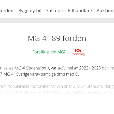
fordon
Bygg ny bil
Sälja bil
Bilhandlare
Auktion
HUSBIL/HUSVAGN
MC/MOPED/ATV
×
4
Jus
MG 4
-
89
fordon
xt
Försäkra din MG?
n kallas
MG 4 Generation 1
, var aktiv mellan 2022 - 2025 och i
Fler
en
,
BMW
217 MG 4 i Sverige varav samtliga drivs med El.
Mil från
Mil till
 svart. Populäraste motoralternativen är MG MG4 Standard Ran
Lä
och MG MG4 XPower AWD (435hk) med 68 bilar. Populära utrus
kr.
 bilar).