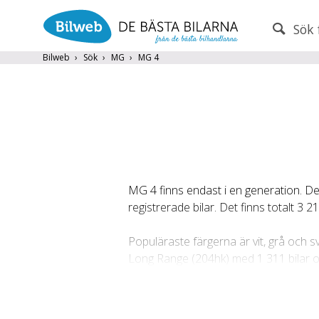
Sök 
PERSONBIL
TRANSPORT
Bilweb
Sök
MG
MG 4
MG
×
Endast fordon från MRF-anslutna handlare
Frite
MG 4 finns endast i en generation. De
Populära märken
Volvo
,
Audi
,
Mercedes
,
Volkswag
registrerade bilar. Det finns totalt 3 
År från
År till
Populäraste färgerna är vit, grå och
Long Range (204hk) med 1 311 bilar 
299 990 kr och Premium från 349 990 
Karosstyper
Kombi (3 217