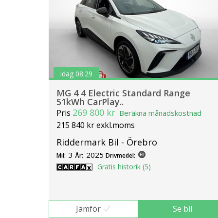
idag 08:29
MG 4 4 Electric Standard Range
51kWh CarPlay..
269 800 kr
Pris
Beräkna månadskostnad
215 840 kr exkl.moms
Riddermark Bil - Örebro
3
2025
Mil:
År:
Drivmedel:
Gratis historik (5)
Jämför
Se bil