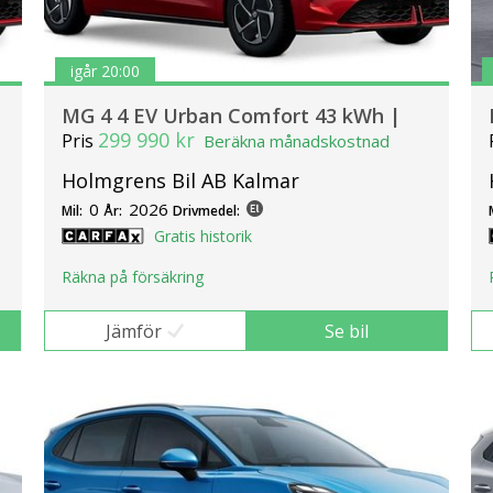
igår 20:00
MG 4 4 EV Urban Comfort 43 kWh |
299 990 kr
Pris
Beräkna månadskostnad
Holmgrens Bil AB Kalmar
0
2026
Mil:
År:
Drivmedel:
Gratis historik
Räkna på försäkring
Jämför
Se bil