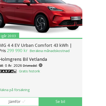
igår 20:03
MG 4 4 EV Urban Comfort 43 kWh |
299 990 kr
Pris
Beräkna månadskostnad
Holmgrens Bil Vetlanda
0
2026
Mil:
År:
Drivmedel:
Gratis historik
Räkna på försäkring
Jämför
Se bil