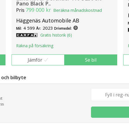
Pano Black P..
799 000 kr
Pris
Beräkna månadskostnad
Häggenäs Automobile AB
4 599
2023
Mil:
År:
Drivmedel:
Gratis historik (6)
Räkna på försäkring
Jämför
Se bil
g och bilbyte
kt
oss