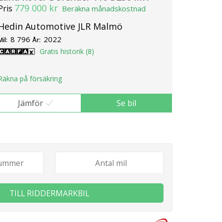
779 000 kr
Pris
Beräkna månadskostnad
Hedin Automotive JLR Malmö
8 796
2022
Mil:
År:
Gratis historik (8)
Räkna på försäkring
Jämför
Se bil
TILL RIDDERMARKBIL