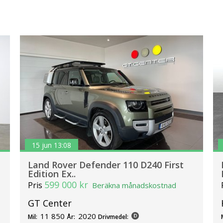
15 jun 13:08
Land Rover Defender 110 D240 First
Edition Ex..
599 000 kr
Pris
Beräkna månadskostnad
GT Center
11 850
2020
Mil:
År:
Drivmedel: