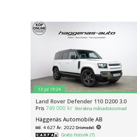
13 jul 19:24
Land Rover Defender 110 D200 3.0
749 000 kr
Pris
Beräkna månadskostnad
Häggenäs Automobile AB
4 627
2022
Mil:
År:
Drivmedel:
Gratis historik (7)