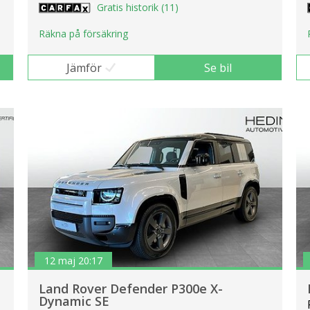
Gratis historik (11)
Räkna på försäkring
Jämför
Se bil
12 maj 20:17
Land Rover Defender P300e X-
Dynamic SE