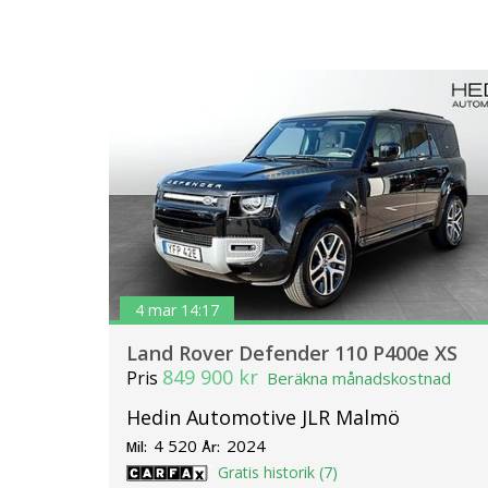
4 mar 14:17
Land Rover Defender 110 P400e XS
849 900 kr
Pris
Beräkna månadskostnad
Hedin Automotive JLR Malmö
4 520
2024
Mil:
År:
Gratis historik (7)