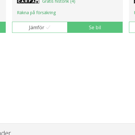
Gratis historik (4)
Räkna på försäkring
Jämför
Se bil
nder