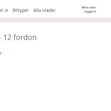
Mina sidor
er
Biltyper
Alla städer
Logga in
0
kr
till
mer än 500000
kr
tera priset genom att dra i knapparna
-
12
fordon
SÖK
 val
åne län
×