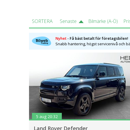
SORTERA
Senaste
Bilmärke (A-Ö)
Pri
Nyhet
- Få bäst betalt för företagsbilen!
Snabb hantering, högst servicenivå och bäs
5 aug 20:32
Land Rover Defender