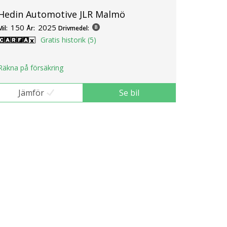
Hedin Automotive JLR Malmö
150
2025
Mil:
År:
Drivmedel:
Gratis historik (5)
Räkna på försäkring
Jämför
Se bil