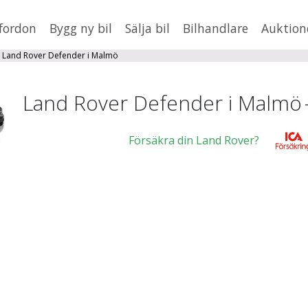
fordon
Bygg ny bil
Sälja bil
Bilhandlare
Auktion
HUSBIL/HUSVAGN
MC/MOPED/ATV
Land Rover Defender i Malmö
×
Defender
Jus
Land Rover Defender i Malmö
xt
Försäkra din Land Rover?
Fler
en
,
BMW
Mil från
Mil till
Sk