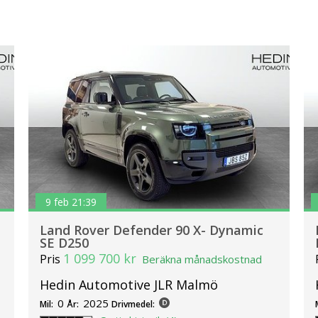
9 feb 21:39
Land Rover Defender 90 X- Dynamic
SE D250
1 099 700 kr
Pris
Beräkna månadskostnad
Hedin Automotive JLR Malmö
0
2025
Mil:
År:
Drivmedel: