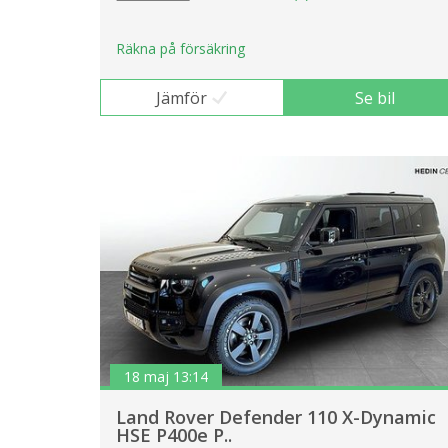
Räkna på försäkring
Jämför
Se bil
18 maj 13:14
Land Rover Defender 110 X-Dynamic
HSE P400e P..