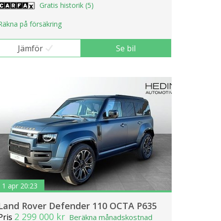
Gratis historik (5)
Räkna på försäkring
Jämför
Se bil
1 apr 20:23
Land Rover Defender 110 OCTA P635
2 299 000 kr
Pris
Beräkna månadskostnad