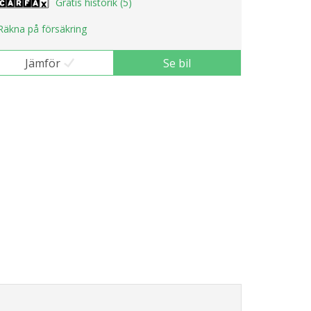
Gratis historik (5)
Räkna på försäkring
Jämför
Se bil