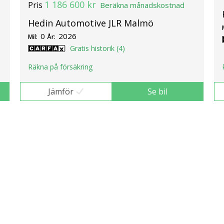
1 186 600 kr
Pris
Beräkna månadskostnad
Hedin Automotive JLR Malmö
0
2026
Mil:
År:
Gratis historik (4)
Räkna på försäkring
Jämför
Se bil