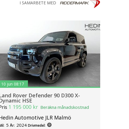
I SAMARBETE MED
10 jun 08:17
Land Rover Defender 90 D300 X-
Dynamic HSE
1 195 000 kr
Pris
Beräkna månadskostnad
Hedin Automotive JLR Malmö
5
2024
Mil:
År:
Drivmedel: