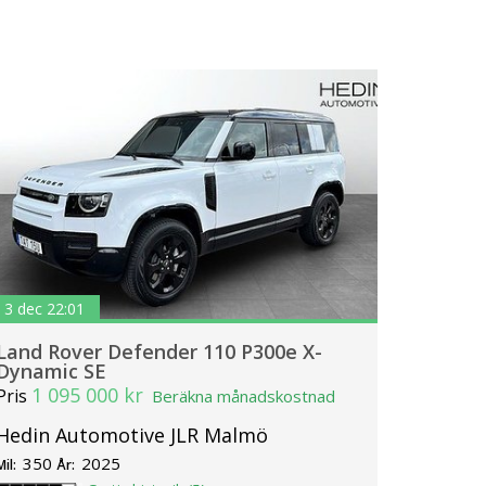
3 dec 22:01
Land Rover Defender 110 P300e X-
Dynamic SE
1 095 000 kr
Pris
Beräkna månadskostnad
Hedin Automotive JLR Malmö
350
2025
Mil:
År: