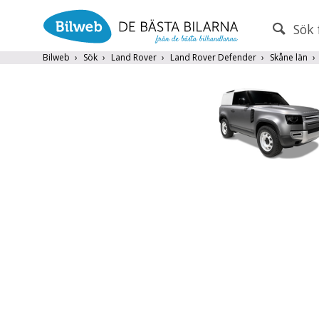
Sök 
PERSONBIL
TRANSPORT
Bilweb
Sök
Land Rover
Land Rover Defender
Skåne län
Land Rover
×
Endast fordon från MRF-anslutna handlare
Frite
Populära märken
Volvo
,
Audi
,
Mercedes
,
Volkswag
År från
År till