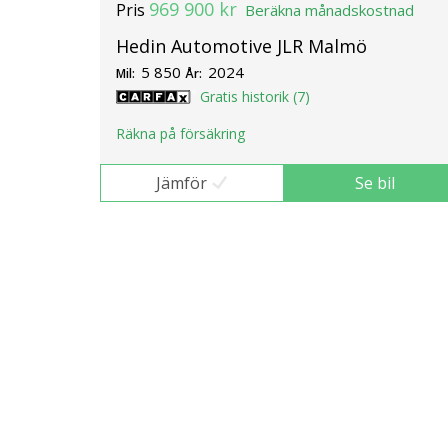
969 900 kr
Pris
Beräkna månadskostnad
Hedin Automotive JLR Malmö
5 850
2024
Mil:
År:
Gratis historik (7)
Räkna på försäkring
Jämför
Se bil