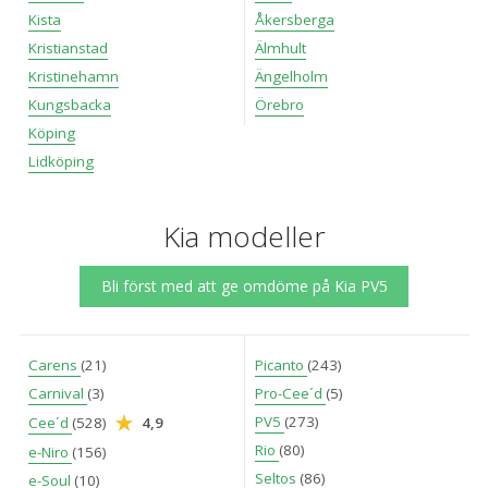
Kista
Åkersberga
Kristianstad
Älmhult
Kristinehamn
Ängelholm
Kungsbacka
Örebro
Köping
Lidköping
Kia modeller
Bli först med att ge omdöme på Kia PV5
Carens
(21)
Picanto
(243)
Carnival
(3)
Pro-Cee´d
(5)
PV5
(273)
Cee´d
(528)
4,9
Rio
(80)
e-Niro
(156)
Seltos
(86)
e-Soul
(10)