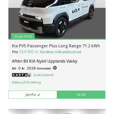
25 jan 10:18
Kia PV5 Passenger Plus Long Range 71.2 kWh
554 900 kr
Pris
Beräkna månadskostnad
Aftén Bil KIA Nybil Upplands Väsby
0
2026
Mil:
År:
Drivmedel:
Gratis historik
Räkna på försäkring
Jämför
Se bil