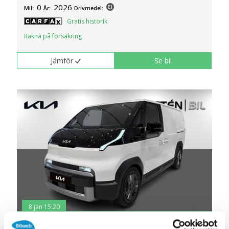
0
2026
Mil:
År:
Drivmedel:
Gratis historik
Räkna på försäkring
Jämför
Se bil
8 jan 15:20
Kia PV5 CARGO Long Range Plus 4dr 71.2kWh