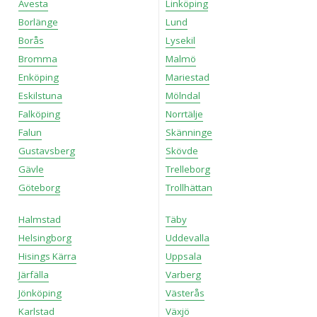
Avesta
Linköping
Borlänge
Lund
Borås
Lysekil
Bromma
Malmö
Enköping
Mariestad
Eskilstuna
Mölndal
Falköping
Norrtälje
Falun
Skänninge
Gustavsberg
Skövde
Gävle
Trelleborg
Göteborg
Trollhättan
Halmstad
Täby
Helsingborg
Uddevalla
Hisings Kärra
Uppsala
Järfälla
Varberg
Jönköping
Västerås
Karlstad
Växjö