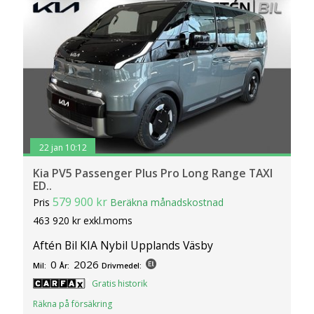
22 jan 10:12
Kia PV5 Passenger Plus Pro Long Range TAXI
ED..
579 900 kr
Pris
Beräkna månadskostnad
463 920 kr exkl.moms
Aftén Bil KIA Nybil Upplands Väsby
0
2026
Mil:
År:
Drivmedel:
Gratis historik
Räkna på försäkring