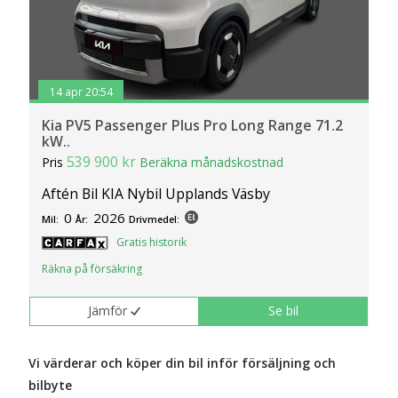
14 apr 20:54
Kia PV5 Passenger Plus Pro Long Range 71.2
kW..
539 900 kr
Pris
Beräkna månadskostnad
Aftén Bil KIA Nybil Upplands Väsby
0
2026
Mil:
År:
Drivmedel:
Gratis historik
Räkna på försäkring
Jämför
Se bil
Vi värderar och köper din bil inför försäljning och
bilbyte