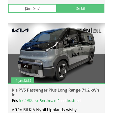
Jämför
Se bil
11 jan 22:12
Kia PV5 Passenger Plus Long Range 71.2 kWh
In..
572 900 kr
Pris
Beräkna månadskostnad
Aftén Bil KIA Nybil Upplands Väsby