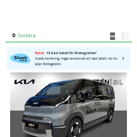
SÖK
Fler val
Mil från
Mil till
Sortera
Nyhet
- Få bäst betalt för företagsbilen!
Snabb hantering, högst servicenivå och bäst betalt när du
Stockholms län
×
säljer företagsbilen.