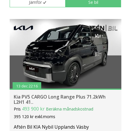
Jämför
Se bil
13 dec 22:16
Kia PV5 CARGO Long Range Plus 71.2kWh
L2H1 41..
493 900 kr
Pris
Beräkna månadskostnad
395 120 kr exkl.moms
Aftén Bil KIA Nybil Upplands Väsby