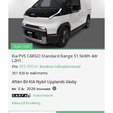
8 jan 15:20
Kia PV5 CARGO Standard Range 51.5kWh 4dr
L2H1..
439 900 kr
Pris
Beräkna månadskostnad
351 920 kr exkl.moms
Aftén Bil KIA Nybil Upplands Väsby
0
2026
Mil:
År:
Drivmedel:
Gratis historik
Räkna på försäkring