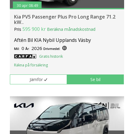
30 apr 08:49
Kia PV5 Passenger Plus Pro Long Range 71.2
kW..
595 900 kr
Pris
Beräkna månadskostnad
Aftén Bil KIA Nybil Upplands Väsby
0
2026
Mil:
År:
Drivmedel:
Gratis historik
Räkna på försäkring
Jämför
Se bil