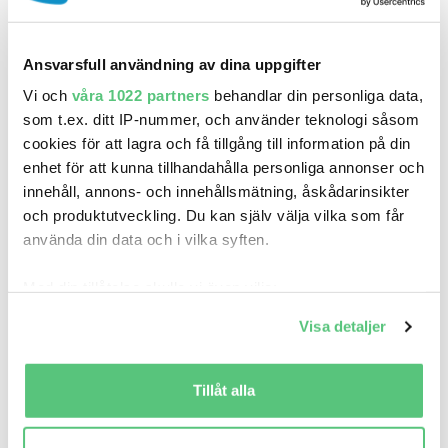
L2H..
493 900 kr
Pris
Beräkna månadskostnad
395 120 kr exkl.moms
Ansvarsfull användning av dina uppgifter
Aftén Bil KIA Nybil Upplands Väsby
Vi och
våra 1022 partners
behandlar din personliga data,
som t.ex. ditt IP-nummer, och använder teknologi såsom
0
2026
Mil:
År:
Drivmedel:
cookies för att lagra och få tillgång till information på din
Gratis historik
enhet för att kunna tillhandahålla personliga annonser och
Räkna på försäkring
innehåll, annons- och innehållsmätning, åskådarinsikter
och produktutveckling. Du kan själv välja vilka som får
Jämför
Se bil
använda din data och i vilka syften.
Med din tillåtelse skulle vi även vilja:
Samla in information om din geografiska plats
Visa detaljer
som kan ha en noggrannhet på upp till flera meter
Identifiera din enhet genom att aktivt skanna den
för specifika kännetecken (fingeravtryck)
Tillåt alla
Ta reda på mer om hur dina personliga uppgifter
behandlas och ställ in dina preferenser i
detaljsektionen
.