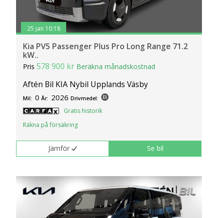
25 jan 10:18
Kia PV5 Passenger Plus Pro Long Range 71.2
kW..
578 900 kr
Pris
Beräkna månadskostnad
Aftén Bil KIA Nybil Upplands Väsby
0
2026
Mil:
År:
Drivmedel:
Gratis historik
Räkna på försäkring
Jämför
Se bil