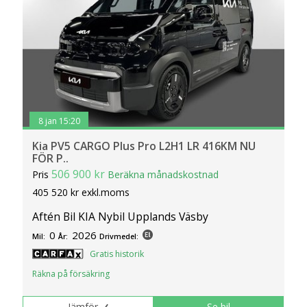
8 jan 15:20
Kia PV5 CARGO Plus Pro L2H1 LR 416KM NU
FÖR P..
506 900 kr
Pris
Beräkna månadskostnad
405 520 kr exkl.moms
Aftén Bil KIA Nybil Upplands Väsby
0
2026
Mil:
År:
Drivmedel:
Gratis historik
Räkna på försäkring
Jämför
Se bil