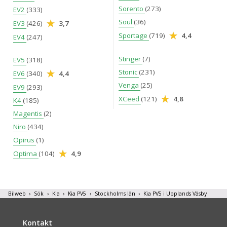
Sorento
(273)
EV2
(333)
Soul
(36)
EV3
(426)
3,7
Sportage
(719)
4,4
EV4
(247)
Stinger
(7)
EV5
(318)
Stonic
(231)
EV6
(340)
4,4
Venga
(25)
EV9
(293)
XCeed
(121)
4,8
K4
(185)
Magentis
(2)
Niro
(434)
Opirus
(1)
Optima
(104)
4,9
Bilweb
Sök
Kia
Kia PV5
Stockholms län
Kia PV5 i Upplands Väsby
Kontakt