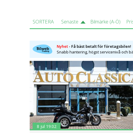
SORTERA
Senaste
Bilmärke (A-Ö)
Pri
Nyhet
- Få bäst betalt för företagsbilen!
Snabb hantering, högst servicenivå och bäs
8 jul 19:02