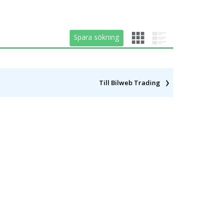
Spara sökning
Spara sökning
Till Bilweb Trading