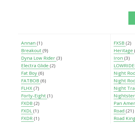
Annan
(1)
FXSB
(2)
Breakout
(9)
Heritage
Dyna Low Rider
(3)
Iron
(3)
Electra Glide
(2)
LOWRID
Fat Boy
(6)
Night Ro
FATBOB
(6)
Night Rod
FLHX
(7)
Night Tr
Forty-Eight
(1)
Nightste
FXDB
(2)
Pan Amer
FXDL
(1)
Road
(21)
FXDR
(1)
Road Kin