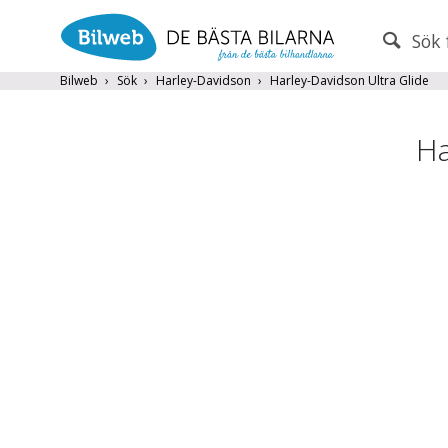
Sök 
PERSONBIL
TRANSPORT
Bilweb
Sök
Harley-Davidson
Harley-Davidson Ultra Glide
Märke (alla)
Ha
Endast fordon från MRF-anslutna handlare
Frite
Populära märken
Volvo
,
Audi
,
Mercedes
,
Volkswag
År från
År till