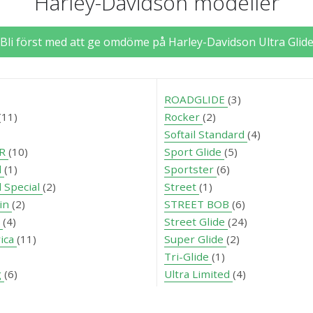
Harley-Davidson modeller
Bli först med att ge omdöme på Harley-Davidson Ultra Glid
ROADGLIDE
(3)
(11)
Rocker
(2)
Softail Standard
(4)
ER
(10)
Sport Glide
(5)
d
(1)
Sportster
(6)
 Special
(2)
Street
(1)
ain
(2)
STREET BOB
(6)
r
(4)
Street Glide
(24)
ica
(11)
Super Glide
(2)
Tri-Glide
(1)
g
(6)
Ultra Limited
(4)