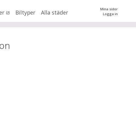
Mina sidor
er
Biltyper
Alla städer
Logga in
0
kr
till
mer än 500000
kr
tera priset genom att dra i knapparna
on
SÖK
 val
n (alla)