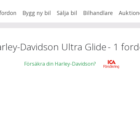
fordon
Bygg ny bil
Sälja bil
Bilhandlare
Auktion
HUSBIL/HUSVAGN
MC/MOPED/ATV
×
Ultra Glide
Jus
rley-Davidson Ultra Glide
-
1
ford
xt
Försäkra din Harley-Davidson?
Fler
en
,
BMW
Mil från
Mil till
Lä