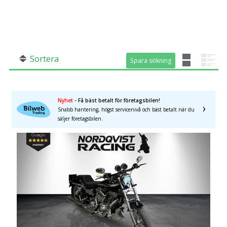
SÖK
Fler val
Mil från
Mil till
Sortera
Spara sökning
Spara sökning
Nyhet
- Få bäst betalt för företagsbilen!
Län (alla)
Snabb hantering, högst servicenivå och bäst betalt när du
säljer företagsbilen.