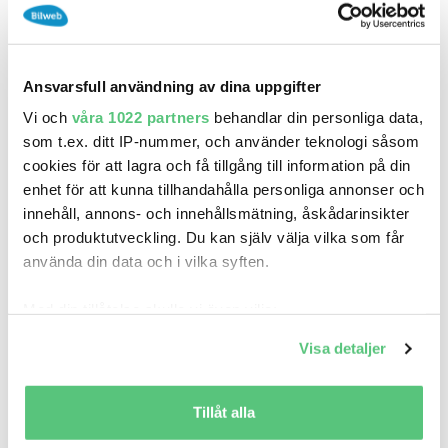
Ansvarsfull användning av dina uppgifter
Vi och
våra 1022 partners
behandlar din personliga data,
27 mar 21:58
som t.ex. ditt IP-nummer, och använder teknologi såsom
Harley-Davidson Super Glide Dyna FXDXT 103"
cookies för att lagra och få tillgång till information på din
Ö..
enhet för att kunna tillhandahålla personliga annonser och
Pris
innehåll, annons- och innehållsmätning, åskådarinsikter
Nordqvist Racing AB
och produktutveckling. Du kan själv välja vilka som får
använda din data och i vilka syften.
0
2001
Mil:
År:
Drivmedel:
Gratis historik
Med din tillåtelse skulle vi även vilja:
Räkna på försäkring
Samla in information om din geografiska plats
Visa detaljer
som kan ha en noggrannhet på upp till flera meter
Jämför
Se bil
Identifiera din enhet genom att aktivt skanna den
för specifika kännetecken (fingeravtryck)
Tillåt alla
Vi värderar och köper din bil inför försäljning och
Ta reda på mer om hur dina personliga uppgifter