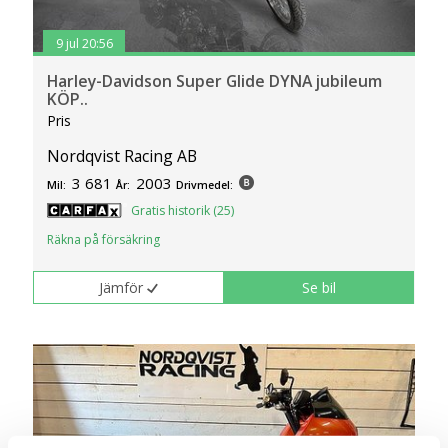
9 jul 20:56
Harley-Davidson Super Glide DYNA jubileum
KÖP..
Pris
Nordqvist Racing AB
3 681
2003
Mil:
År:
Drivmedel:
Gratis historik (25)
Räkna på försäkring
Jämför
Se bil