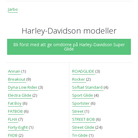
Järbo
Harley-Davidson modeller
Bli först med att ge omdöme på Harley-Davidson Super
Glide
Annan
(1)
ROADGLIDE
(3)
Breakout
(9)
Rocker
(2)
Dyna Low Rider
(3)
Softail Standard
(4)
Electra Glide
(2)
Sport Glide
(4)
Fat Boy
(6)
Sportster
(6)
FATBOB
(6)
Street
(1)
FLHX
(7)
STREET BOB
(6)
Forty-Eight
(1)
Street Glide
(24)
FXDB
(2)
Tri-Glide
(1)