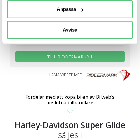
bilbyte
behandlas och ställ in dina preferenser i
detaljsektionen
.
Anpassa
Du kan ändra eller dra tillbaka ditt samtycke när som
helst från cookie-förklaringen.
Avvisa
Vi använder cookies för att förbättra din
användarupplevelse på Bilweb. Även för att tillhandahålla
en säker - och trygg marknadsplats och för att kunna ge
dig relevanta tips, nyheter och anpassad reklam. Genom
TILL RIDDERMARKBIL
att klicka på Tillåt alla godkänner du vår hantering av
cookies och samtycker till att vi mäter och delar
I SAMARBETE MED
information om din användning av webbplatsen med våra
partners. För att ändra vilka typer av cookies vi använder
klickar du på Anpassa. Du kan alltid ändra dina
Fördelar med att köpa bilen av Bilweb’s
inställningar för cookies.
anslutna bilhandlare
Harley-Davidson Super Glide
säljes i