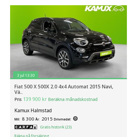
3 jul 13:30
Fiat 500 X 500X 2.0 4x4 Automat 2015 Navi,
Vä..
139 900 kr
Pris
Beräkna månadskostnad
Kamux Halmstad
8 300
2015
Mil:
År:
Drivmedel:
Gratis historik (23)
Räkna på försäkring