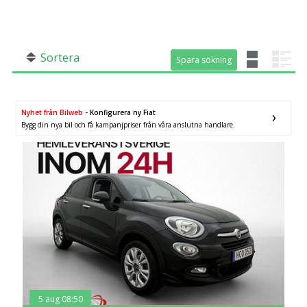
SÖK
Fler val
Mil från
Mil till
Sortera
Spara sökning
Spara sökning
Nyhet från Bilweb
- Konfigurera ny Fiat
Bygg din nya bil och få kampanjpriser från våra anslutna handlare.
Län (alla)
5 aug 08:50