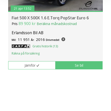
cookies och samtycker till att vi mäter och delar
21 apr 13:52
information om din användning av webbplatsen med våra
partners. För att ändra vilka typer av cookies vi använder
Fiat 500 X 500X 1.6 E.Torq PopStar Euro 6
klickar du på Anpassa. Du kan alltid ändra dina
89 900 kr
Pris
Beräkna månadskostnad
inställningar för cookies.
Erlandsson Bil AB
11 951
2016
Mil:
År:
Drivmedel:
Gratis historik (13)
Räkna på försäkring
Jämför
Se bil