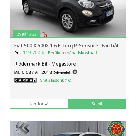
29 jul 13:22
Fiat 500 X 500X 1.6 E.Torq P-Sensorer Farthål..
119 700 kr
Pris
Beräkna månadskostnad
Riddermark Bil - Megastore
6 687
2018
Mil:
År:
Drivmedel:
Gratis historik (16)
Jämför
Se bil