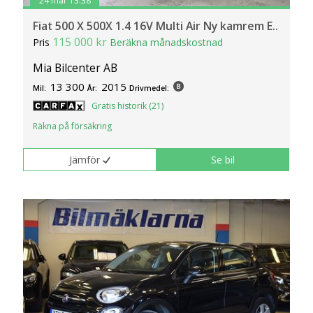
24 mar 13:38
Fiat 500 X 500X 1.4 16V Multi Air Ny kamrem E..
115 000 kr
Pris
Beräkna månadskostnad
Mia Bilcenter AB
13 300
2015
Mil:
År:
Drivmedel:
Gratis historik (21)
Räkna på försäkring
Jämför
Se bil