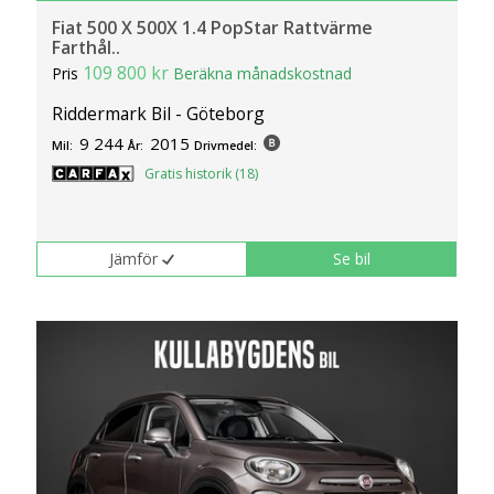
Fiat 500 X 500X 1.4 PopStar Rattvärme
Farthål..
109 800 kr
Pris
Beräkna månadskostnad
Riddermark Bil - Göteborg
9 244
2015
Mil:
År:
Drivmedel:
Gratis historik (18)
Jämför
Se bil