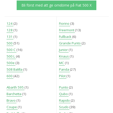
Bli först med att ge omdöme på Fiat 500 X
124
(2)
Fiorino
(3)
128
(1)
Freemont
(13)
131
(1)
Fullback
(6)
500
(51)
Grande Punto
(2)
500 C
(16)
Junior
(1)
500 L
(4)
Knaus
(1)
500e
(3)
MC
(1)
508 Balilla
(1)
Panda
(27)
600
(42)
Pilot
(1)
Abarth 595
(1)
Punto
(2)
Barchetta
(1)
Qubo
(1)
Bravo
(1)
Rapido
(2)
Coupe
(1)
Scudo
(39)