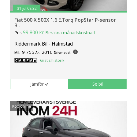
31 jul 08:32
Fiat 500 X 500X 1.6 E.Torq PopStar P-sensor
B..
99 800 kr
Pris
Beräkna månadskostnad
Riddermark Bil - Halmstad
9 755
2016
Mil:
År:
Drivmedel:
Gratis historik
Jämför
Se bil
Köp online