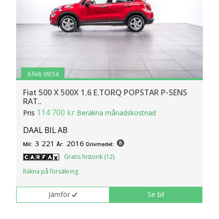
6 feb 09:54
Fiat 500 X 500X 1.6 E.TORQ POPSTAR P-SENS
RAT..
114 700 kr
Pris
Beräkna månadskostnad
DAAL BIL AB
3 221
2016
Mil:
År:
Drivmedel:
Gratis historik (12)
Räkna på försäkring
Jämför
Se bil