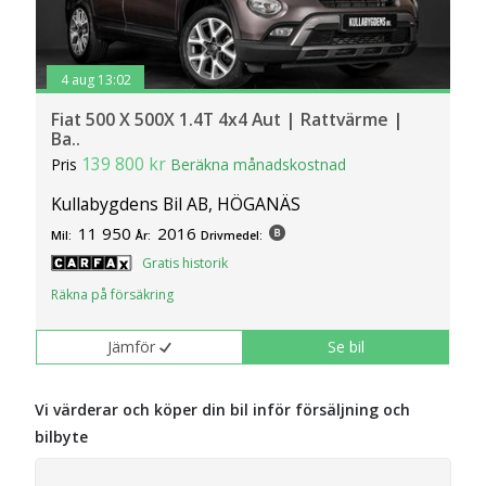
4 aug 13:02
Fiat 500 X 500X 1.4T 4x4 Aut | Rattvärme |
Ba..
139 800 kr
Pris
Beräkna månadskostnad
Kullabygdens Bil AB, HÖGANÄS
11 950
2016
Mil:
År:
Drivmedel:
Gratis historik
Räkna på försäkring
Jämför
Se bil
Vi värderar och köper din bil inför försäljning och
bilbyte