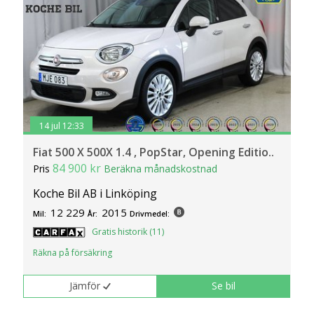
14 jul 12:33
Fiat 500 X 500X 1.4 , PopStar, Opening Editio..
84 900 kr
Pris
Beräkna månadskostnad
Koche Bil AB i Linköping
12 229
2015
Mil:
År:
Drivmedel:
Gratis historik (11)
Räkna på försäkring
Jämför
Se bil