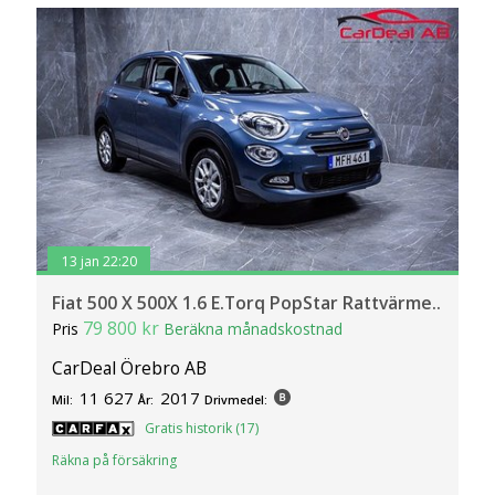
13 jan 22:20
Fiat 500 X 500X 1.6 E.Torq PopStar Rattvärme..
79 800 kr
Pris
Beräkna månadskostnad
CarDeal Örebro AB
11 627
2017
Mil:
År:
Drivmedel:
Gratis historik (17)
Räkna på försäkring