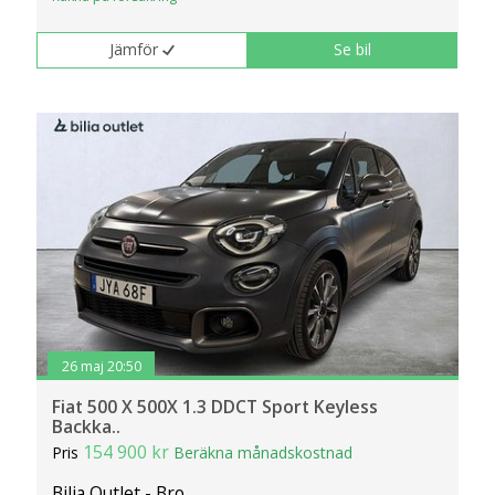
Jämför
Se bil
26 maj 20:50
Fiat 500 X 500X 1.3 DDCT Sport Keyless
Backka..
154 900 kr
Pris
Beräkna månadskostnad
Bilia Outlet - Bro