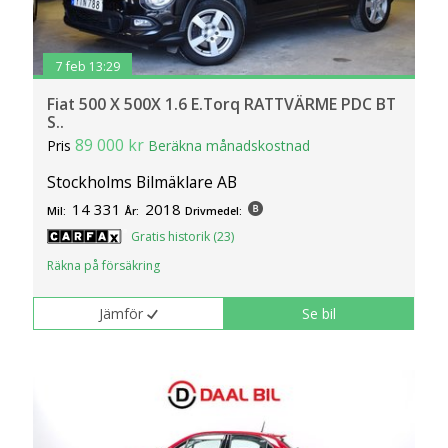
7 feb 13:29
Fiat 500 X 500X 1.6 E.Torq RATTVÄRME PDC BT
S..
89 000 kr
Pris
Beräkna månadskostnad
Stockholms Bilmäklare AB
14 331
2018
Mil:
År:
Drivmedel:
Gratis historik (23)
Räkna på försäkring
Jämför
Se bil