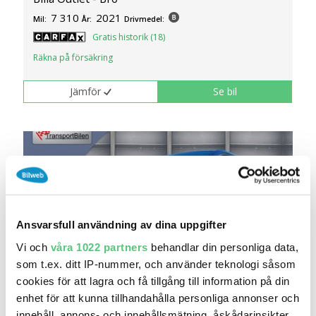
7 310
2021
Mil:
År:
Drivmedel:
Gratis historik (18)
Räkna på försäkring
Jämför
Se bil
Ansvarsfull användning av dina uppgifter
Vi och
våra 1022 partners
behandlar din personliga data,
som t.ex. ditt IP-nummer, och använder teknologi såsom
cookies för att lagra och få tillgång till information på din
6 maj 13:39
enhet för att kunna tillhandahålla personliga annonser och
innehåll, annons- och innehållsmätning, åskådarinsikter