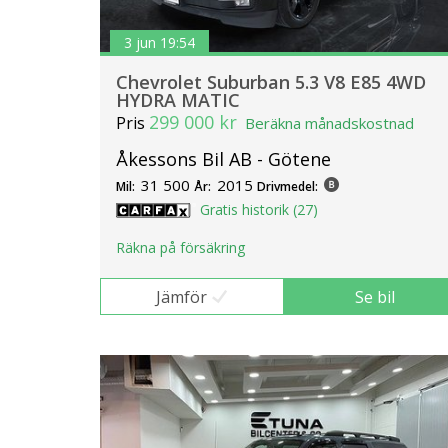
3 jun 19:54
Chevrolet Suburban 5.3 V8 E85 4WD
HYDRA MATIC
299 000 kr
Pris
Beräkna månadskostnad
Åkessons Bil AB - Götene
31 500
2015
Mil:
År:
Drivmedel:
Gratis historik (27)
Räkna på försäkring
Jämför
Se bil