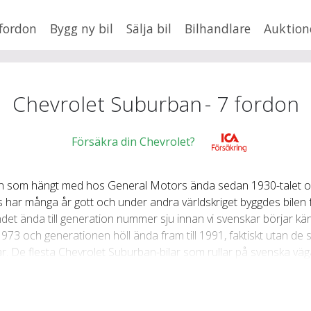
fordon
Bygg ny bil
Sälja bil
Bilhandlare
Auktion
HUSBIL/HUSVAGN
MC/MOPED/ATV
×
Suburban
Jus
Chevrolet Suburban
-
7
fordon
xt
Försäkra din Chevrolet?
mn som hängt med hos General Motors ända sedan 1930-talet 
Fler
en
,
BMW
ss har många år gott och under andra världskriget byggdes bilen 
Mil från
Mil till
ndet ända till generation nummer sju innan vi svenskar börjar k
973 och generationen höll ända fram till 1991, faktiskt utan de
Lä
8 år. De flesta Chevrolet Suburban-bilar som rullar på svenska vä
fem liter. Några dieseldrivna Suburban kan också finnas även om 
tionen som tillverkades mellan 1992-1999 relativt ovanlig att se
 elfte generationen elfte varav denna, i skrivande stund (hösten