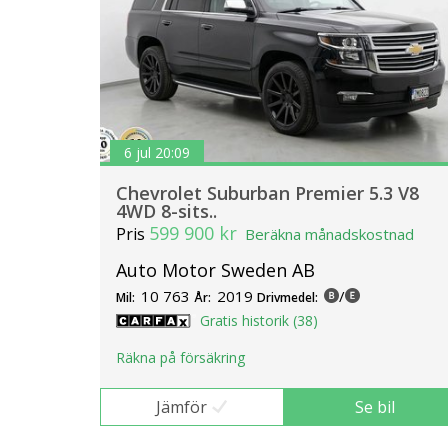
6 jul 20:09
Chevrolet Suburban Premier 5.3 V8
4WD 8-sits..
599 900 kr
Pris
Beräkna månadskostnad
Auto Motor Sweden AB
10 763
2019
/
Mil:
År:
Drivmedel:
Gratis historik (38)
Räkna på försäkring
Jämför
Se bil