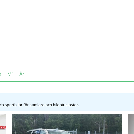
l 2015. Det är samma plattform som Cadillac Escalade bygger p
 denna generation finns det i synnerhet tre utrustningsnivåer att
passivt låssystem och start/stopp-knapp samt elektroniska stö
adillac Escalade är därmed inte så stort som man kan tro av pri
a 65 000 dollar som ny men med skatter, avgifter och andra pås
saken till att dess popularitet är mycket låg. Andrahandsvärdet 
s
Mil
År
och sportbilar för samlare och bilentusiaster.