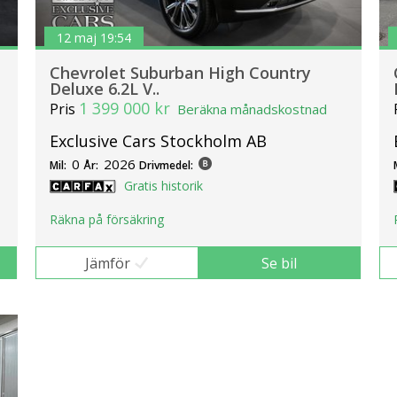
12 maj 19:54
Chevrolet Suburban High Country
Deluxe 6.2L V..
1 399 000 kr
Pris
Beräkna månadskostnad
Exclusive Cars Stockholm AB
0
2026
Mil:
År:
Drivmedel:
Gratis historik
Räkna på försäkring
Jämför
Se bil