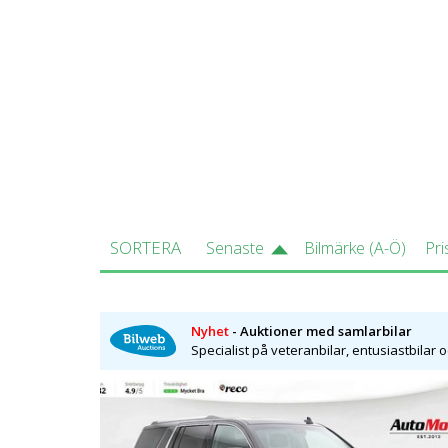
Suburban och lanserades till årsmodel
kopplad till en 6-växlad automatlåda. I
den sistnämnda har utrustning så som 
från en Chevrolet Suburban LTZ till C
topputrustad Chevrolet Suburban cirk
Sverige vilket också är den troliga or
särskilt för de nyare modellerna.
SORTERA
Senaste
Bilmärke (A-Ö)
Pri
Nyhet
- Auktioner med samlarbilar
Specialist på veteranbilar, entusiastbilar 