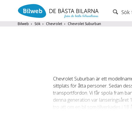
Sök 
PERSONBIL
TRANSPORT
Bilweb
Sök
Chevrolet
Chevrolet Suburban
Chevrolet
×
Endast fordon från MRF-anslutna handlare
Frite
Chevrolet Suburban är ett modellna
Populära märken
Volvo
,
Audi
,
Mercedes
,
Volkswag
sittplats för åtta personer. Sedan de
År från
År till
transportfordon. Vi får spola fram ba
denna generation var lanseringsåret 1
tro att om en bil som tillverkades i 1
motor på 5,7 liter alternativt en på 
generation är även den åttonde genera
av bilhandlare idag är den tionde och