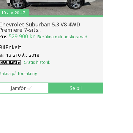
10 apr 20:47
Chevrolet Suburban 5.3 V8 4WD
Premiere 7-sits..
529 900 kr
Pris
Beräkna månadskostnad
BilEnkelt
13 210
2018
Mil:
År:
Gratis historik
Räkna på försäkring
Jämför
Se bil