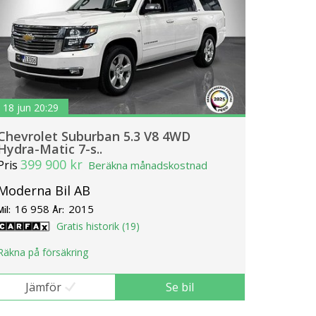
18 jun 20:29
Chevrolet Suburban 5.3 V8 4WD
Hydra-Matic 7-s..
399 900 kr
Pris
Beräkna månadskostnad
Moderna Bil AB
16 958
2015
Mil:
År:
Gratis historik (19)
Räkna på försäkring
Jämför
Se bil