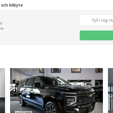
g och bilbyte
kt
oss