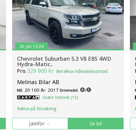
30 jun 13:24
Chevrolet Suburban 5.3 V8 E85 4WD
Hydra-Matic..
329 900 kr
Pris
Beräkna månadskostnad
Melinas Bilar AB
20 100
2017
/
Mil:
År:
Drivmedel:
Gratis historik (15)
Räkna på försäkring
Jämför
Se bil