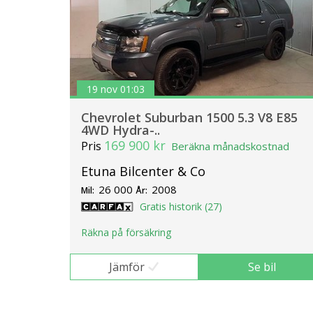
19 nov 01:03
Chevrolet Suburban 1500 5.3 V8 E85
4WD Hydra-..
169 900 kr
Pris
Beräkna månadskostnad
Etuna Bilcenter & Co
26 000
2008
Mil:
År:
Gratis historik (27)
Räkna på försäkring
Jämför
Se bil