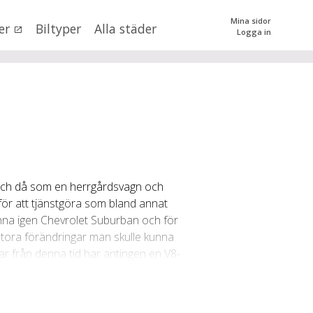
Mina sidor
er
Biltyper
Alla städer
Logga in
0
kr
till
mer än 500000
kr
tera priset genom att dra i knapparna
och då som en herrgårdsvagn och
SÖK
 val
för att tjänstgöra som bland annat
änna igen Chevrolet Suburban och för
 stora förändringar man skulle kunna
n (alla)
gar från denna tid har antingen en V8-
dessa är ovanligare. Liksom den sjunde
 på vägarna idag. De flesta som säljs
 2018), är den senaste generationens