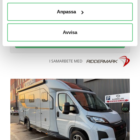
behandlas och ställ in dina preferenser i
detaljsektionen
.
Anpassa
Du kan ändra eller dra tillbaka ditt samtycke när som
helst från cookie-förklaringen.
Avvisa
Vi använder cookies för att förbättra din
TILL RIDDERMARKBIL
användarupplevelse på Bilweb. Även för att tillhandahålla
en säker - och trygg marknadsplats och för att kunna ge
dig relevanta tips, nyheter och anpassad reklam. Genom
I SAMARBETE MED
att klicka på Tillåt alla godkänner du vår hantering av
cookies och samtycker till att vi mäter och delar
information om din användning av webbplatsen med våra
partners. För att ändra vilka typer av cookies vi använder
klickar du på Anpassa. Du kan alltid ändra dina
inställningar för cookies.