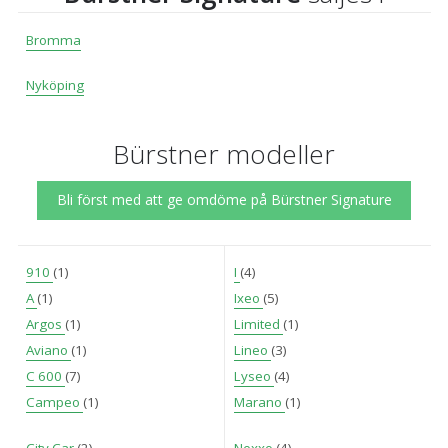
Bromma
Nyköping
Bürstner modeller
Bli först med att ge omdöme på Bürstner Signature
910
(1)
I
(4)
A
(1)
Ixeo
(5)
Argos
(1)
Limited
(1)
Aviano
(1)
Lineo
(3)
C 600
(7)
Lyseo
(4)
Campeo
(1)
Marano
(1)
City Car
(2)
Nexxo
(4)