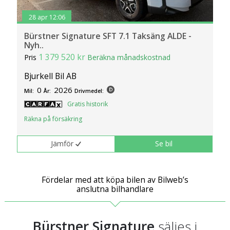
28 apr 12:06
Bürstner Signature SFT 7.1 Taksäng ALDE -
Nyh..
1 379 520 kr
Pris
Beräkna månadskostnad
Bjurkell Bil AB
0
2026
Mil:
År:
Drivmedel:
Gratis historik
Räkna på försäkring
Jämför
Se bil
Fördelar med att köpa bilen av Bilweb’s
anslutna bilhandlare
Bürstner Signature
säljes i