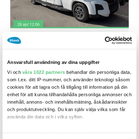
28 apr 12:06
Bürstner Signature SFT 7.1 Långbädd, ALDE -
N..
1 402 610 kr
Pris
Beräkna månadskostnad
Bjurkell Bil AB
Ansvarsfull användning av dina uppgifter
0
2026
Mil:
År:
Drivmedel:
Vi och
våra 1022 partners
behandlar din personliga data,
Gratis historik
som t.ex. ditt IP-nummer, och använder teknologi såsom
Räkna på försäkring
cookies för att lagra och få tillgång till information på din
enhet för att kunna tillhandahålla personliga annonser och
Jämför
Se bil
innehåll, annons- och innehållsmätning, åskådarinsikter
och produktutveckling. Du kan själv välja vilka som får
använda din data och i vilka syften.
Vi värderar och köper din bil inför försäljning och
bilbyte
Med din tillåtelse skulle vi även vilja: