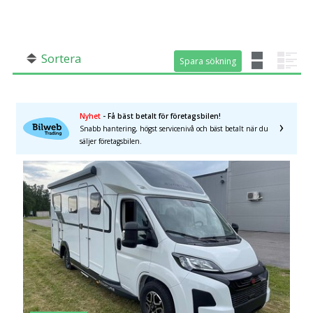
SÖK
Fler val
Mil från
Mil till
Sortera
Spara sökning
Spara sökning
Nyhet
- Få bäst betalt för företagsbilen!
Snabb hantering, högst servicenivå och bäst betalt när du
säljer företagsbilen.
Län (alla)