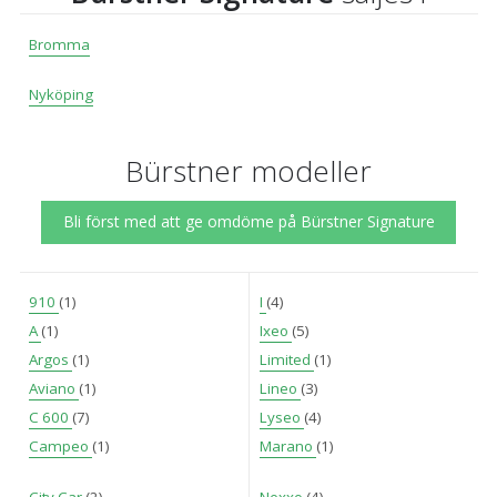
Bromma
Nyköping
Bürstner modeller
Bli först med att ge omdöme på Bürstner Signature
910
(1)
I
(4)
A
(1)
Ixeo
(5)
Argos
(1)
Limited
(1)
Aviano
(1)
Lineo
(3)
C 600
(7)
Lyseo
(4)
Campeo
(1)
Marano
(1)
City Car
(2)
Nexxo
(4)