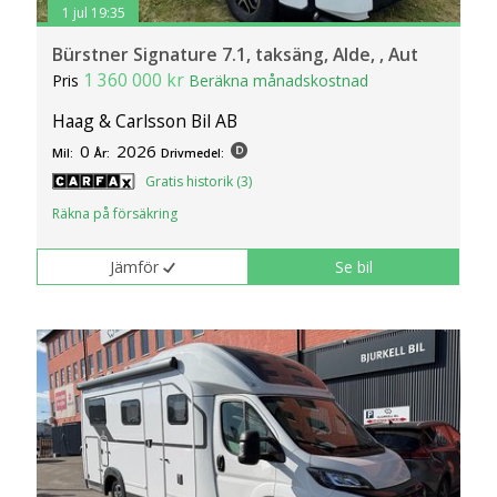
1 jul 19:35
Bürstner Signature 7.1, taksäng, Alde, , Aut
1 360 000 kr
Pris
Beräkna månadskostnad
Haag & Carlsson Bil AB
0
2026
Mil:
År:
Drivmedel:
Gratis historik (3)
Räkna på försäkring
Jämför
Se bil