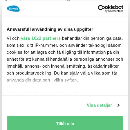
Drivmedel
Mil
Elbil
0
Ort
Hudiksvall
Ansvarsfull användning av dina uppgifter
Vi och
våra 1022 partners
behandlar din personliga data,
som t.ex. ditt IP-nummer, och använder teknologi såsom
Fordonets historik
cookies för att lagra och få tillgång till information på din
Gratis rapport (9)
med bilens historik. Kolla in skador,
enhet för att kunna tillhandahålla personliga annonser och
mätarställning, besiktning och antal ägare.
innehåll, annons- och innehållsmätning, åskådarinsikter
och produktutveckling. Du kan själv välja vilka som får
använda din data och i vilka syften.
Fordonsinformation
Med din tillåtelse skulle vi även vilja:
Sportstolar, Backkamera, Adaptiv farthållare, Keyless
Samla in information om din geografiska plats
Visa detaljer
som kan ha en noggrannhet på upp till flera meter
Nya Audi Q4 e-tron är här! Med uppdaterad design, ny teknik och en
Identifiera din enhet genom att aktivt skanna den
räckvidd på upp till 58 mil (WLTP) kombinerar nya Q4 e-tron
för specifika kännetecken (fingeravtryck)
Tillåt alla
premiumkänsla med praktisk vardagsnytta. Upplev mer körglädje,