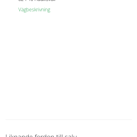
Vägbeskrivning
Liknande fordon till salu