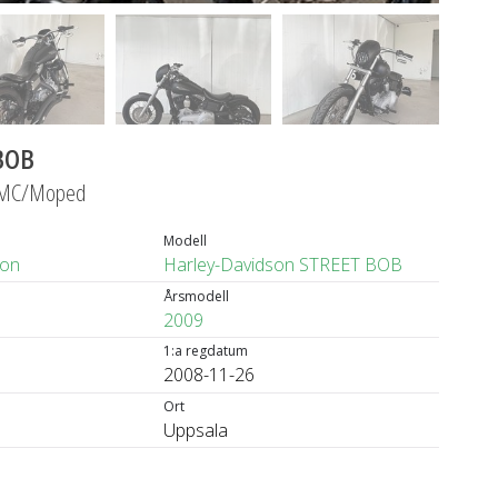
BOB
, MC/Moped
Modell
son
Harley-Davidson STREET BOB
Årsmodell
2009
1:a regdatum
2008-11-26
Ort
Uppsala