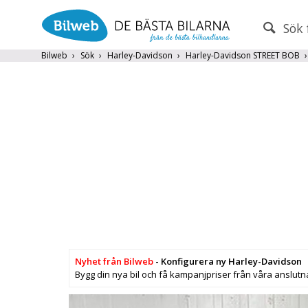
Sök 
PERSONBIL
TRANSPORT
Bilweb
Sök
Harley-Davidson
Harley-Davidson STREET BOB
Märke (alla)
Endast fordon från MRF-anslutna handlare
Frite
Populära märken
Volvo
,
Audi
,
Mercedes
,
Volkswag
År från
År till
Nyhet från Bilweb
- Konfigurera ny Harley-Davidson
Bygg din nya bil och få kampanjpriser från våra anslutn