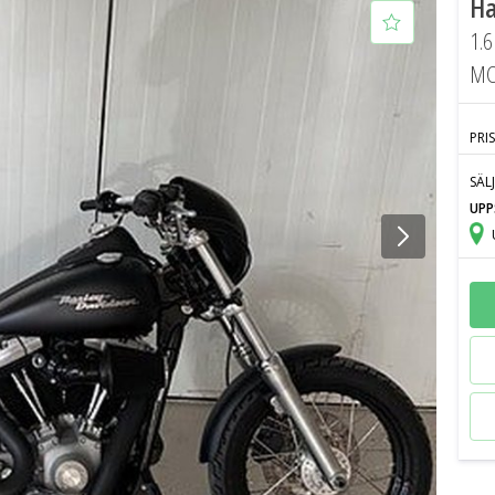
Ha
1.6
MC
PRIS
SÄL
UPP