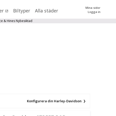
Mina sidor
er
Biltyper
Alla städer
Logga in
0
kr
till
mer än 500000
kr
ce & Hines Nybesiktad
tera priset genom att dra i knapparna
SÖK
 val
n (alla)
Konfigurera din Harley-Davidson