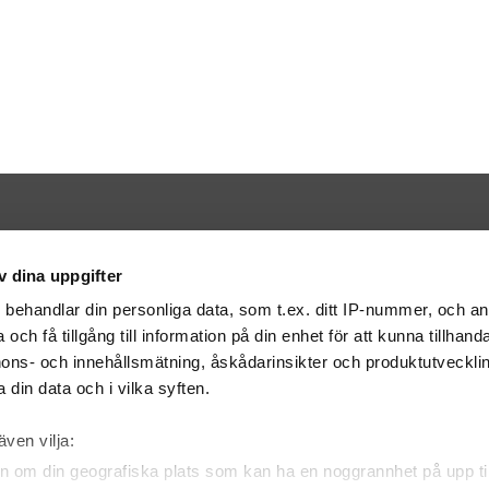
Kontakt
v dina uppgifter
Bilweb AB
BOX 316
401 25 Göteborg
s
behandlar din personliga data, som t.ex. ditt IP-nummer, och a
info@bilweb.se
och få tillgång till information på din enhet för att kunna tillhand
ons- och innehållsmätning, åskådarinsikter och produktutvecklin
 din data och i vilka syften.
även vilja:
n om din geografiska plats som kan ha en noggrannhet på upp til