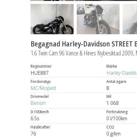
Begagnad Harley-Davidson STREET 
1.6 Twin Cam 96 Vance & Hines Nybesiktad 2009
Regnummer
Märke
HUE887
Harley-David
Fordonstyp
Antal ägare
MC/Moped
8
Drivmedel
Mil
Bensin
1 068
0-100km/h
Förbrukning
6.5s
0 l/100km
Hästkrafter
CO2
76
0 g/km