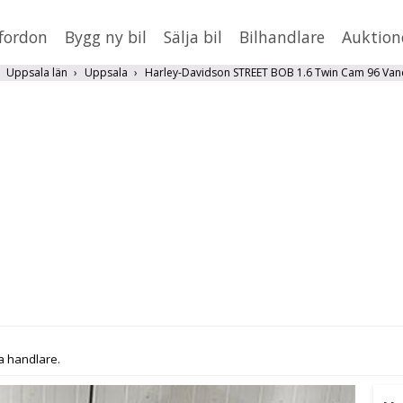
fordon
Bygg ny bil
Sälja bil
Bilhandlare
Auktion
HUSBIL/HUSVAGN
MC/MOPED/ATV
Uppsala län
Uppsala
Harley-Davidson STREET BOB 1.6 Twin Cam 96 Van
Jus
xt
Fler
en
,
BMW
Mil från
Mil till
Lä
a handlare.