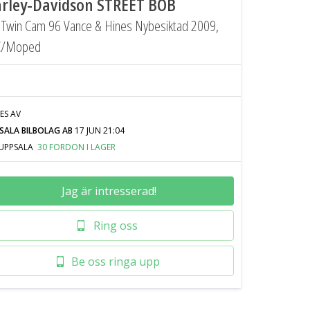
rley-Davidson STREET BOB
 Twin Cam 96 Vance & Hines Nybesiktad 2009,
/Moped
JES AV
SALA BILBOLAG AB
17 JUN 21:04
UPPSALA
30 FORDON I LAGER
Jag är intresserad!
Ring oss
Be oss ringa upp