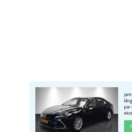
Jämf
lång
par 
eko