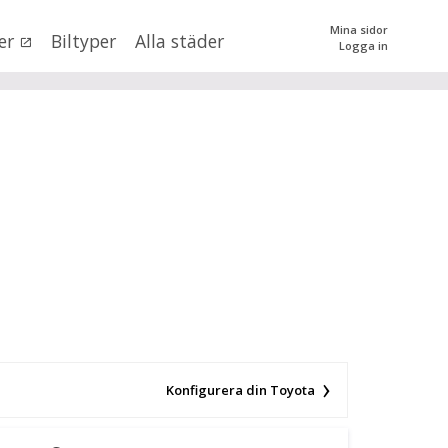
Mina sidor
er
Biltyper
Alla städer
Logga in
0
kr
till
mer än 500000
kr
tera priset genom att dra i knapparna
SÖK
 val
n (alla)
Konfigurera din Toyota