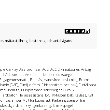
or, mätarställning, besiktning och antal ägare.
ple CarPlay, ABS-bromsar, ACC, ACC 2 klimatzoner, Airbag
ladd, Autobroms, Avbländande innerbackspegel,
, Bagagerumsmatta, Barnlås, Handsfree-anslutning, Broms-
alradio (DAB), Dimljus fram, Elhissar (fram och bak), Elinfällbara
värmd vindruta, Eluppvärmda sidospeglar, Euro 6,
 Färddator, Helljusassistans, ISOFIX-fästen bak, Keyless, Kylt
or, Läslampa, Multifunktionsratt, Parkeringssensor fram,
dokrockgardiner, Skyltigenkänning, Sminkspegel,