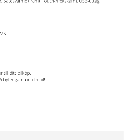
ld, Sätesvärme (fram), Touch-/Pekskärm, USB-uttag,
OMS.
till ditt bilköp.
 byter gärna in din bil!