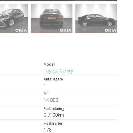
Modell
Toyota Camry
Antal ägare
1
Mil
14 800
Förbrukning
0 l/100km
Hästkrafter
178