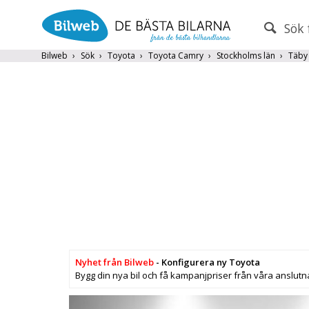
Sök 
PERSONBIL
TRANSPORT
Bilweb
Sök
Toyota
Toyota Camry
Stockholms län
Täby
Märke (alla)
Endast fordon från MRF-anslutna handlare
Frite
Populära märken
Volvo
,
Audi
,
Mercedes
,
Volkswag
År från
År till
Nyhet från Bilweb
- Konfigurera ny Toyota
Bygg din nya bil och få kampanjpriser från våra anslutn