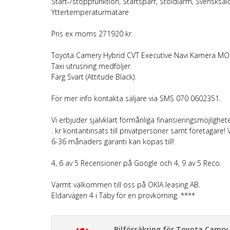
Start-/stoppfunktion, Startspärr, Stöldlarm, Svenskså
Yttertemperaturmätare
Pris ex moms 271920 kr.
Toyota Camery Hybrid CVT Executive Navi Kamera M
Taxi utrusning medföljer.
Färg Svart (Attitude Black).
För mer info kontakta säljare via SMS 070 0602351.
Vi erbjuder självklart förmånliga finansieringsmöjligheter 
. kr kontantinsats till privatpersoner samt företagare! Vi
6-36 månaders garanti kan köpas till!
4, 6 av 5 Recensioner på Google och 4, 9 av 5 Reco.
Varmt välkommen till oss på OKIA leasing AB.
Eldarvägen 4 i Täby för en provkörning. ****
Bilförsäkring för Toyota Camry