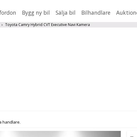
fordon
Bygg ny bil
Sälja bil
Bilhandlare
Auktion
HUSBIL/HUSVAGN
MC/MOPED/ATV
Toyota Camry Hybrid CVT Executive Navi Kamera
Jus
xt
Fler
en
,
BMW
Mil från
Mil till
Lä
a handlare.