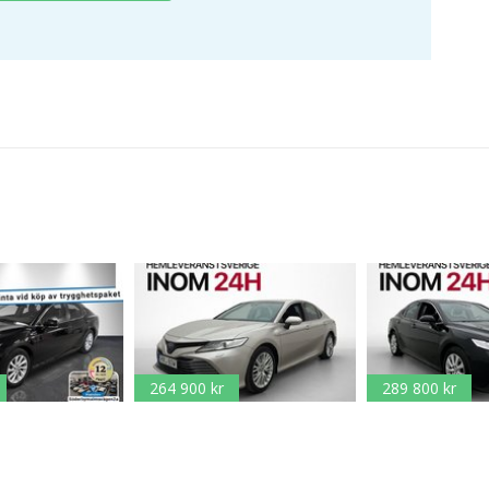
264 900 kr
289 800 kr