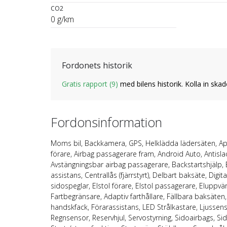
CO2
0 g/km
Fordonets historik
Gratis rapport (9)
med bilens historik. Kolla in skad
Fordonsinformation
Moms bil, Backkamera, GPS, Helklädda lädersäten, Ap
förare, Airbag passagerare fram, Android Auto, Antis
Avstängningsbar airbag passagerare, Backstartshjälp
assistans, Centrallås (fjärrstyrt), Delbart baksäte, Digit
sidospeglar, Elstol förare, Elstol passagerare, Elupp
Fartbegränsare, Adaptiv farthållare, Fällbara baksäten,
handskfack, Förarassistans, LED Strålkastare, Ljussens
Regnsensor, Reservhjul, Servostyrning, Sidoairbags, Si