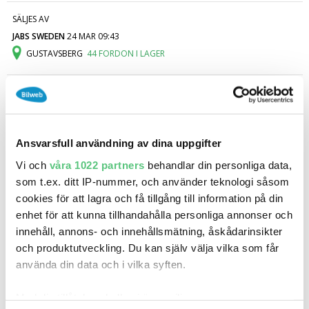
SÄLJES AV
JABS SWEDEN
24 MAR 09:43
GUSTAVSBERG
44 FORDON I LAGER
Jag är intresserad!
Ring oss
Ansvarsfull användning av dina uppgifter
Vi och
våra 1022 partners
behandlar din personliga data,
Be oss ringa upp
som t.ex. ditt IP-nummer, och använder teknologi såsom
cookies för att lagra och få tillgång till information på din
Begagnad Suzuki Annan OR 50 1981, MC/Moped
enhet för att kunna tillhandahålla personliga annonser och
Regnummer
Märke
innehåll, annons- och innehållsmätning, åskådarinsikter
KXU098
Suzuki
och produktutveckling. Du kan själv välja vilka som får
Modell
Fordonstyp
använda din data och i vilka syften.
Suzuki Annan
MC/Moped
Antal ägare
Årsmodell
Med din tillåtelse skulle vi även vilja: