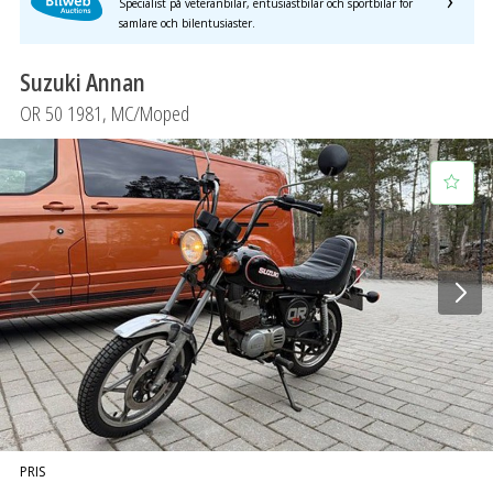
Specialist på veteranbilar, entusiastbilar och sportbilar för
SÖK
Fler val
samlare och bilentusiaster.
Mil från
Mil till
Suzuki Annan
OR 50 1981, MC/Moped
Län (alla)
PRIS