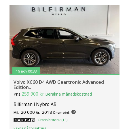
19 nov 00:33
Volvo XC60 D4 AWD Geartronic Advanced
Edition..
259 900 kr
Pris
Beräkna månadskostnad
Bilfirman i Nybro AB
20 000
2018
Mil:
År:
Drivmedel:
Gratis historik (13)
Räkna på försäkring