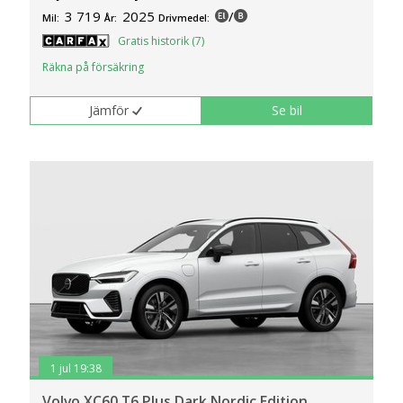
3 719
2025
/
Mil:
År:
Drivmedel:
Gratis historik (7)
Räkna på försäkring
Jämför
Se bil
1 jul 19:38
Volvo XC60 T6 Plus Dark Nordic Edition