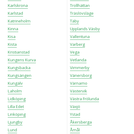
Karlskrona
Trollhättan
Karlstad
Träslövsläge
Katrineholm
Täby
Kinna
Upplands Väsby
Kisa
Vallentuna
Kista
Varberg
Kristianstad
Vega
Kungens Kurva
Vetlanda
Kungsbacka
Vimmerby
Kungsängen
Vänersborg
Kungälv
Värnamo
Laholm
Västervik
Lidköping
Västra Frölunda
Lilla Edet
Växjö
Linköping
Ystad
Ljungby
Åkersberga
Lund
Åmål