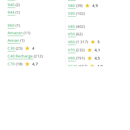
940
(2)
S80
(39)
4,9
944
(1)
S90
(102)
960
(1)
V40
(402)
Amazon
(11)
V50
(62)
Annan
(1)
V60
(1 317)
5
C30
(25)
4
V70
(232)
4,1
C40 Recharge
(212)
V90
(791)
4,5
C70
(18)
4,7
XC40
(657)
4,9
Duett
(3)
XC60
(2 002)
4,4
EC40
(72)
XC70
(120)
4,8
ES90
(55)
XC90
(470)
4,6
EX30
(206)
EX40
(314)
EX60
(80)