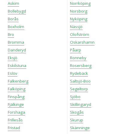
Askim
Norrköping
Bollebygd
Norsborg
Borås
Nyköping
Boxholm
Nässjö
Bro
Olofström
Bromma
Oskarshamn
Danderyd
Påarp
Eksjö
Ronneby
Eskilstuna
Rosersberg
Eslöv
Rydebäck
Falkenberg
Saltsjö-Boo
Falköping
Segeltorp
Finspång
Sjöbo
Fjälkinge
Skillingaryd
Forshaga
Skogås
Frillesås
Skurup
Fristad
Skänninge