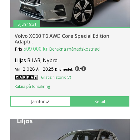
8 jun 19:31
Volvo XC60 T6 AWD Core Special Edition
Adapti..
509 000 kr
Pris
Beräkna månadskostnad
Liljas Bil AB, Nybro
2 028
2025
/
Mil:
År:
Drivmedel:
Gratis historik (7)
Räkna på försäkring
Jämför
Se bil