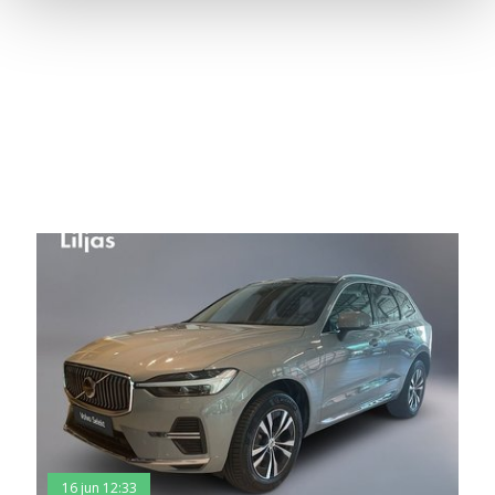
dig relevanta tips, nyheter och anpassad reklam. Genom
att klicka på Tillåt alla godkänner du vår hantering av
cookies och samtycker till att vi mäter och delar
information om din användning av webbplatsen med våra
partners. För att ändra vilka typer av cookies vi använder
klickar du på Anpassa. Du kan alltid ändra dina
inställningar för cookies.
16 jun 12:33