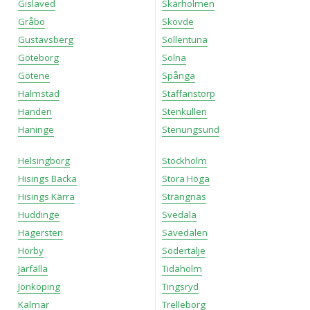
Gislaved
Skärholmen
Gråbo
Skövde
Gustavsberg
Sollentuna
Göteborg
Solna
Götene
Spånga
Halmstad
Staffanstorp
Handen
Stenkullen
Haninge
Stenungsund
Helsingborg
Stockholm
Hisings Backa
Stora Höga
Hisings Kärra
Strängnäs
Huddinge
Svedala
Hägersten
Sävedalen
Hörby
Södertälje
Järfälla
Tidaholm
Jönköping
Tingsryd
Kalmar
Trelleborg