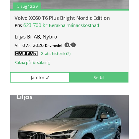
5 aug 12:29
Volvo XC60 T6 Plus Bright Nordic Edition
623 700 kr
Pris
Beräkna månadskostnad
Liljas Bil AB, Nybro
0
2026
/
Mil:
År:
Drivmedel:
Gratis historik (2)
Räkna på försäkring
Jämför
Se bil