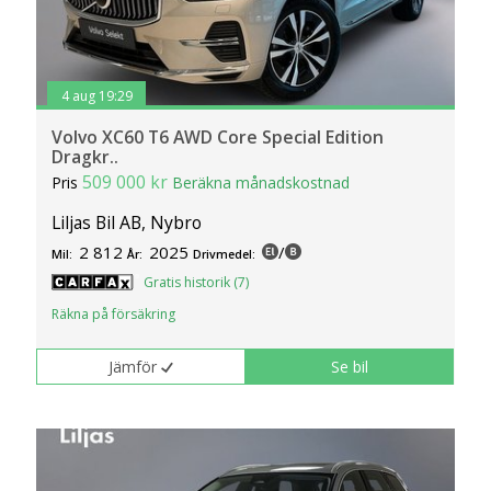
4 aug 19:29
Volvo XC60 T6 AWD Core Special Edition
Dragkr..
509 000 kr
Pris
Beräkna månadskostnad
Liljas Bil AB, Nybro
2 812
2025
/
Mil:
År:
Drivmedel:
Gratis historik (7)
Räkna på försäkring
Jämför
Se bil