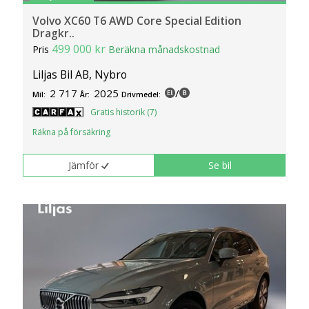
Volvo XC60 T6 AWD Core Special Edition
Dragkr..
499 000 kr
Pris
Beräkna månadskostnad
Liljas Bil AB, Nybro
2 717
2025
/
Mil:
År:
Drivmedel:
Gratis historik (7)
Räkna på försäkring
Jämför
Se bil