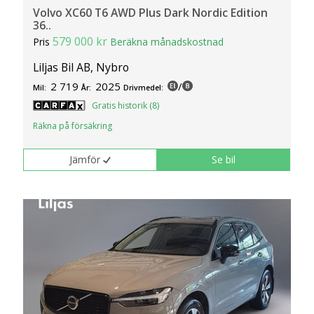
Volvo XC60 T6 AWD Plus Dark Nordic Edition
36..
579 000 kr
Pris
Beräkna månadskostnad
Liljas Bil AB, Nybro
2 719
2025
/
Mil:
År:
Drivmedel:
Gratis historik (8)
Räkna på försäkring
Jämför
Se bil