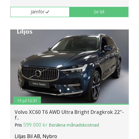
Jämför
Se bil
15 jul 12:31
Volvo XC60 T6 AWD Ultra Bright Dragkrok 22"-
f..
599 000 kr
Pris
Beräkna månadskostnad
Liljas Bil AB, Nybro