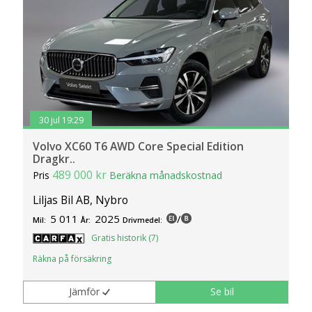
30 jul 19:29
Volvo XC60 T6 AWD Core Special Edition
Dragkr..
489 000 kr
Pris
Beräkna månadskostnad
Liljas Bil AB, Nybro
5 011
2025
/
Mil:
År:
Drivmedel:
Gratis historik (7)
Räkna på försäkring
Jämför
Se bil