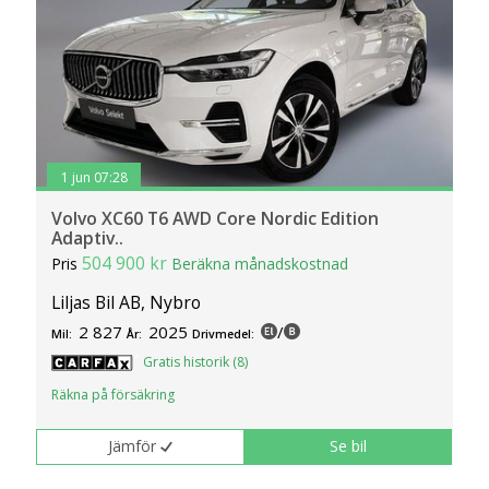
1 jun 07:28
Volvo XC60 T6 AWD Core Nordic Edition
Adaptiv..
504 900 kr
Pris
Beräkna månadskostnad
Liljas Bil AB, Nybro
2 827
2025
/
Mil:
År:
Drivmedel:
Gratis historik (8)
Räkna på försäkring
Jämför
Se bil