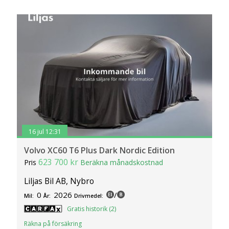
16 jul 12:31
Volvo XC60 T6 Plus Dark Nordic Edition
623 700 kr
Pris
Beräkna månadskostnad
Liljas Bil AB, Nybro
0
2026
/
Mil:
År:
Drivmedel:
Gratis historik (2)
Räkna på försäkring