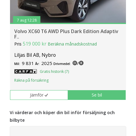
7 aug 12:28
Volvo XC60 T6 AWD Plus Dark Edition Adaptiv
F..
519 000 kr
Pris
Beräkna månadskostnad
Liljas Bil AB, Nybro
9 831
2025
/
Mil:
År:
Drivmedel:
Gratis historik (7)
Räkna på försäkring
Jämför
Se bil
Vi värderar och köper din bil inför försäljning och
bilbyte