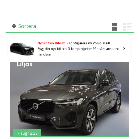
SÖK
Fler val
Mil från
Mil till
Sortera
Nyhet från Bilweb
- Konfigurera ny Volvo XC60
Bygg din nya bil och få kampanjpriser från våra anslutna
handlare.
Kalmar län
×
7 aug 12:28