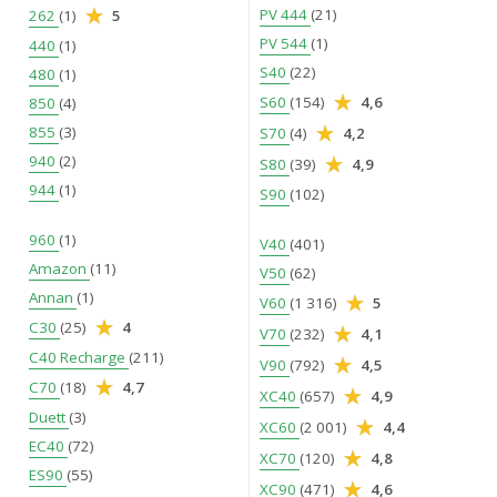
PV 444
(21)
262
(1)
5
PV 544
(1)
440
(1)
S40
(22)
480
(1)
S60
(154)
4,6
850
(4)
855
(3)
S70
(4)
4,2
940
(2)
S80
(39)
4,9
944
(1)
S90
(102)
960
(1)
V40
(401)
Amazon
(11)
V50
(62)
Annan
(1)
V60
(1 316)
5
C30
(25)
4
V70
(232)
4,1
C40 Recharge
(211)
V90
(792)
4,5
C70
(18)
4,7
XC40
(657)
4,9
Duett
(3)
XC60
(2 001)
4,4
EC40
(72)
XC70
(120)
4,8
ES90
(55)
XC90
(471)
4,6