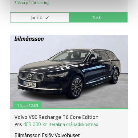
Räkna på försäkring
en säker - och trygg marknadsplats och för att kunna ge
dig relevanta tips, nyheter och anpassad reklam. Genom
Jämför
Se bil
att klicka på Tillåt alla godkänner du vår hantering av
cookies och samtycker till att vi mäter och delar
information om din användning av webbplatsen med våra
partners. För att ändra vilka typer av cookies vi använder
klickar du på Anpassa. Du kan alltid ändra dina
inställningar för cookies.
16 jun 12:03
Volvo V90 Recharge T6 Core Edition
409 000 kr
Pris
Beräkna månadskostnad
Bilmånsson Eslöv Volvohuset