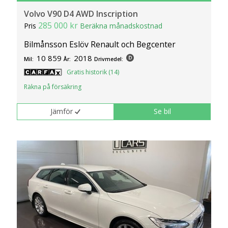
Volvo V90 D4 AWD Inscription
285 000 kr
Pris
Beräkna månadskostnad
Bilmånsson Eslöv Renault och Begcenter
10 859
2018
Mil:
År:
Drivmedel:
Gratis historik (14)
Räkna på försäkring
Jämför
Se bil