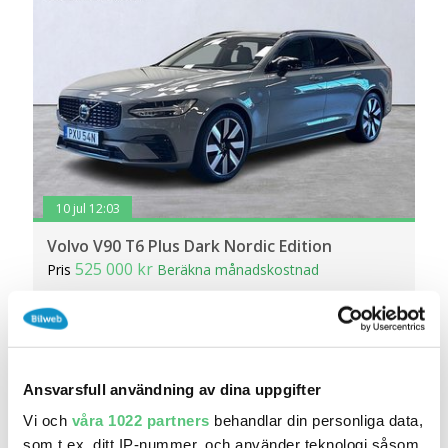
10 jul 12:03
Volvo V90 T6 Plus Dark Nordic Edition
525 000 kr
Pris
Beräkna månadskostnad
Bilmånsson Eslöv Volvohuset
2 437
2026
/
Mil:
År:
Drivmedel:
Gratis historik (7)
Ansvarsfull användning av dina uppgifter
Räkna på försäkring
Vi och
våra 1022 partners
behandlar din personliga data,
Jämför
Se bil
som t.ex. ditt IP-nummer, och använder teknologi såsom