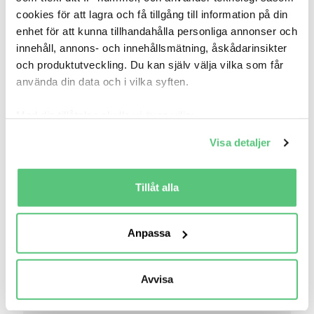
cookies för att lagra och få tillgång till information på din
enhet för att kunna tillhandahålla personliga annonser och
innehåll, annons- och innehållsmätning, åskådarinsikter
och produktutveckling. Du kan själv välja vilka som får
använda din data och i vilka syften.
Med din tillåtelse skulle vi även vilja:
Samla in information om din geografiska plats
Visa detaljer
som kan ha en noggrannhet på upp till flera meter
Identifiera din enhet genom att aktivt skanna den
för specifika kännetecken (fingeravtryck)
Tillåt alla
17 jun 19:04
Ta reda på mer om hur dina personliga uppgifter
Volvo V90 Recharge T6 Core Edition
behandlas och ställ in dina preferenser i
detaljsektionen
.
Anpassa
409 000 kr
Pris
Beräkna månadskostnad
Du kan ändra eller dra tillbaka ditt samtycke när som
helst från cookie-förklaringen.
Bilmånsson Eslöv Volvohuset
Avvisa
5 806
2024
/
Mil:
År:
Drivmedel:
Vi använder cookies för att förbättra din
Gratis historik (6)
användarupplevelse på Bilweb. Även för att tillhandahålla