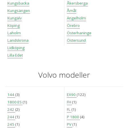
Kungsbacka
Åkersberga
Kungsängen
Åmål
Kungälv
Ängelholm
Köping
Örebro
Laholm
Österhaninge
Landskrona
Östersund
Lidköping
Lilla Edet
Volvo modeller
144
(3)
EX90
(122)
1800 ES
(1)
FH
(1)
242
(2)
FL
(1)
244
(1)
P 1800
(4)
245
(1)
PV
(1)