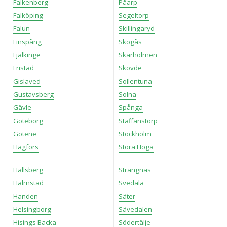
Falkenberg
Påarp
Falköping
Segeltorp
Falun
Skillingaryd
Finspång
Skogås
Fjälkinge
Skärholmen
Fristad
Skövde
Gislaved
Sollentuna
Gustavsberg
Solna
Gävle
Spånga
Göteborg
Staffanstorp
Götene
Stockholm
Hagfors
Stora Höga
Hallsberg
Strängnäs
Halmstad
Svedala
Handen
Säter
Helsingborg
Sävedalen
Hisings Backa
Södertälje