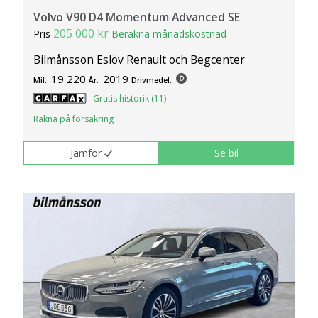
Volvo V90 D4 Momentum Advanced SE
205 000 kr
Pris
Beräkna månadskostnad
Bilmånsson Eslöv Renault och Begcenter
19 220
2019
Mil:
År:
Drivmedel:
Gratis historik (11)
Räkna på försäkring
Jämför
Se bil