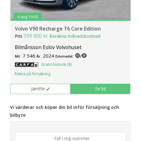
6 aug 19:03
Volvo V90 Recharge T6 Core Edition
399 000 kr
Pris
Beräkna månadskostnad
Bilmånsson Eslöv Volvohuset
7 546
2024
/
Mil:
År:
Drivmedel:
Gratis historik (8)
Räkna på försäkring
Jämför
Se bil
Vi värderar och köper din bil inför försäljning och
bilbyte