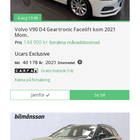
4 aug 19:48
Volvo V90 D4 Geartronic Facelift kom 2021
Mom..
144 900 kr
Pris
Beräkna månadskostnad
Ucars Exclusive
40 178
2021
Mil:
År:
Drivmedel:
Gratis historik (16)
Räkna på försäkring
Jämför
Se bil