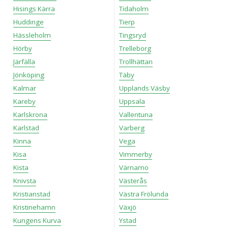
Hisings Kärra
Tidaholm
Huddinge
Tierp
Hässleholm
Tingsryd
Hörby
Trelleborg
Järfälla
Trollhättan
Jönköping
Täby
Kalmar
Upplands Väsby
Kareby
Uppsala
Karlskrona
Vallentuna
Karlstad
Varberg
Kinna
Vega
Kisa
Vimmerby
Kista
Värnamo
Knivsta
Västerås
Kristianstad
Västra Frölunda
Kristinehamn
Växjö
Kungens Kurva
Ystad