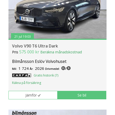
21 jul 19:03
Volvo V90 T6 Ultra Dark
575 000 kr
Pris
Beräkna månadskostnad
Bilmånsson Eslöv Volvohuset
1 724
2026
/
Mil:
År:
Drivmedel:
Gratis historik (7)
Räkna på försäkring
Jämför
Se bil