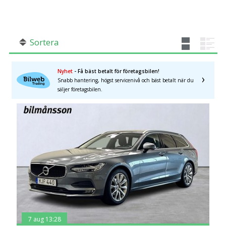
SÖK
Fler val
Mil från
Mil till
Sortera
Nyhet
- Få bäst betalt för företagsbilen!
Snabb hantering, högst servicenivå och bäst betalt när du
säljer företagsbilen.
Skåne län
×
7 aug 13:28