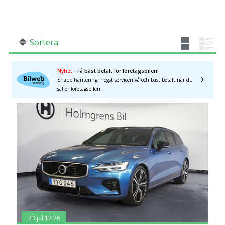
SÖK
Fler val
Mil från
Mil till
Sortera
Nyhet
- Få bäst betalt för företagsbilen!
Snabb hantering, högst servicenivå och bäst betalt när du
säljer företagsbilen.
Södermanlands län
×
23 jul 12:26