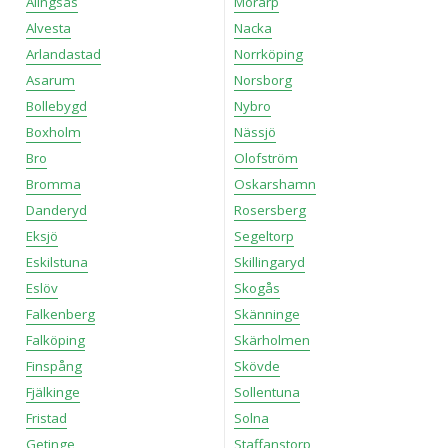
Alingsås
Mörarp
Alvesta
Nacka
Arlandastad
Norrköping
Asarum
Norsborg
Bollebygd
Nybro
Boxholm
Nässjö
Bro
Olofström
Bromma
Oskarshamn
Danderyd
Rosersberg
Eksjö
Segeltorp
Eskilstuna
Skillingaryd
Eslöv
Skogås
Falkenberg
Skänninge
Falköping
Skärholmen
Finspång
Skövde
Fjälkinge
Sollentuna
Fristad
Solna
Getinge
Staffanstorp