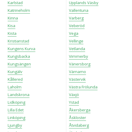
Karlstad
Upplands Väsby
Katrineholm
Vallentuna
Kinna
Varberg
Kisa
Veberöd
Kista
Vega
Kristianstad
Vellinge
Kungens Kurva
Vetlanda
Kungsbacka
Vimmerby
Kungsängen
Vänersborg
Kungälv
Värnamo
Kållered
Västervik
Laholm
Västra Frölunda
Landskrona
Växjö
Lidköping
Ystad
Lilla Edet
Åkersberga
Linköping
Åskloster
Ljungby
Åtvidaberg