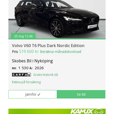
25 maj 12:46
Volvo V60 T6 Plus Dark Nordic Edition
519 600 kr
Pris
Beräkna månadskostnad
Skobes Bil i Nyköping
1 530
2026
Mil:
År:
Gratis historik (6)
Räkna på försäkring
Jämför
Se bil