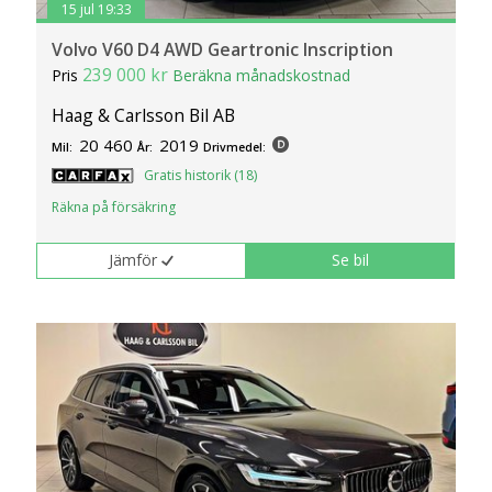
15 jul 19:33
Volvo V60 D4 AWD Geartronic Inscription
239 000 kr
Pris
Beräkna månadskostnad
Haag & Carlsson Bil AB
20 460
2019
Mil:
År:
Drivmedel:
Gratis historik (18)
Räkna på försäkring
Jämför
Se bil