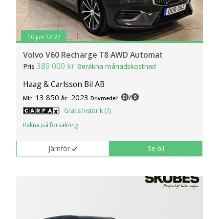
10 jun 12:27
Volvo V60 Recharge T8 AWD Automat
389 000 kr
Pris
Beräkna månadskostnad
Haag & Carlsson Bil AB
13 850
2023
/
Mil:
År:
Drivmedel:
Gratis historik (7)
Räkna på försäkring
Jämför
Se bil