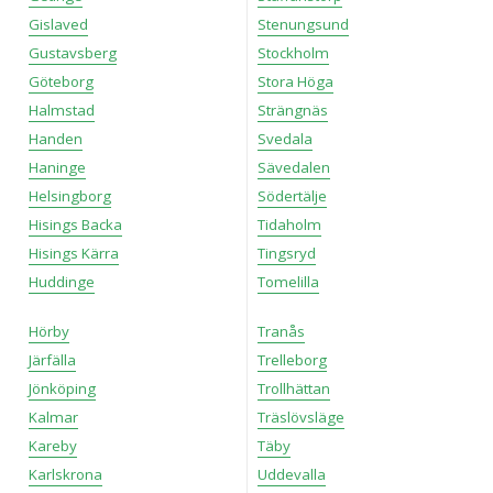
Gislaved
Stenungsund
Gustavsberg
Stockholm
Göteborg
Stora Höga
Halmstad
Strängnäs
Handen
Svedala
Haninge
Sävedalen
Helsingborg
Södertälje
Hisings Backa
Tidaholm
Hisings Kärra
Tingsryd
Huddinge
Tomelilla
Hörby
Tranås
Järfälla
Trelleborg
Jönköping
Trollhättan
Kalmar
Träslövsläge
Kareby
Täby
Karlskrona
Uddevalla