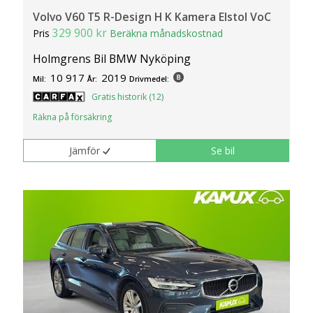
Volvo V60 T5 R-Design H K Kamera Elstol VoC
329 900 kr
Pris
Beräkna månadskostnad
Holmgrens Bil BMW Nyköping
10 917
2019
Mil:
År:
Drivmedel:
Gratis historik (12)
Räkna på försäkring
Jämför
Se bil