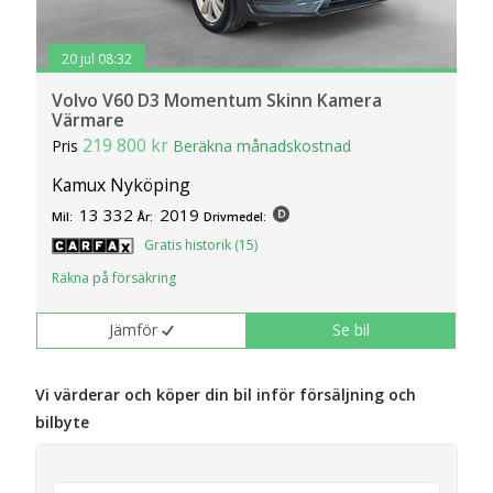
20 jul 08:32
Volvo V60 D3 Momentum Skinn Kamera
Värmare
219 800 kr
Pris
Beräkna månadskostnad
Kamux Nyköping
13 332
2019
Mil:
År:
Drivmedel:
Gratis historik (15)
Räkna på försäkring
Jämför
Se bil
Vi värderar och köper din bil inför försäljning och
bilbyte