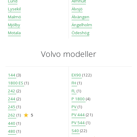
Lund
Älmhult
Lysekil
Älvsjö
Malmö
Älvängen
Mjölby
Ängelholm
Motala
Ödeshög
Volvo modeller
144
(3)
EX90
(122)
1800 ES
(1)
FH
(1)
242
(2)
FL
(1)
244
(2)
P 1800
(4)
245
(1)
PV
(1)
PV 444
(21)
262
(1)
5
PV 544
(1)
440
(1)
S40
(22)
480
(1)