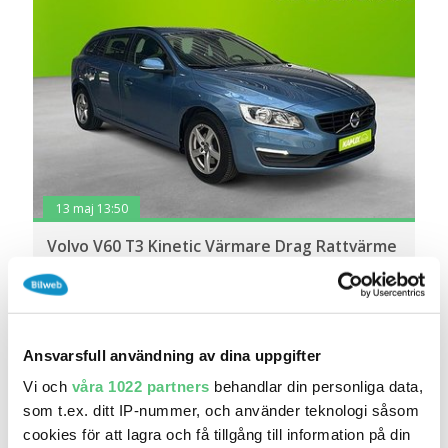
13 maj 13:50
Volvo V60 T3 Kinetic Värmare Drag Rattvärme
V..
164 900 kr
Pris
Beräkna månadskostnad
Kamux Nyköping
9 360
2017
Mil:
År:
Drivmedel:
Ansvarsfull användning av dina uppgifter
Gratis historik (16)
Vi och
våra 1022 partners
behandlar din personliga data,
Räkna på försäkring
som t.ex. ditt IP-nummer, och använder teknologi såsom
cookies för att lagra och få tillgång till information på din