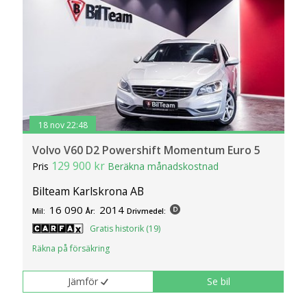
18 nov 22:48
Volvo V60 D2 Powershift Momentum Euro 5
129 900 kr
Pris
Beräkna månadskostnad
Bilteam Karlskrona AB
16 090
2014
Mil:
År:
Drivmedel:
Gratis historik (19)
Räkna på försäkring
Jämför
Se bil