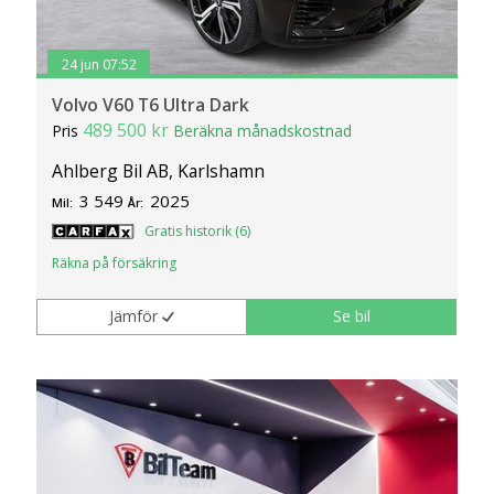
24 jun 07:52
Volvo V60 T6 Ultra Dark
489 500 kr
Pris
Beräkna månadskostnad
Ahlberg Bil AB, Karlshamn
3 549
2025
Mil:
År:
Gratis historik (6)
Räkna på försäkring
Jämför
Se bil