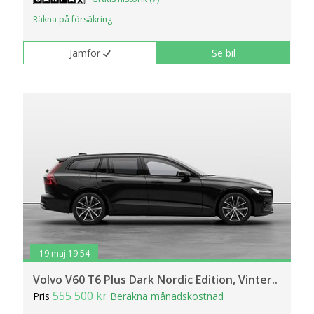
Räkna på försäkring
Jämför
Se bil
19 maj 19:54
Volvo V60 T6 Plus Dark Nordic Edition, Vinter..
555 500 kr
Pris
Beräkna månadskostnad