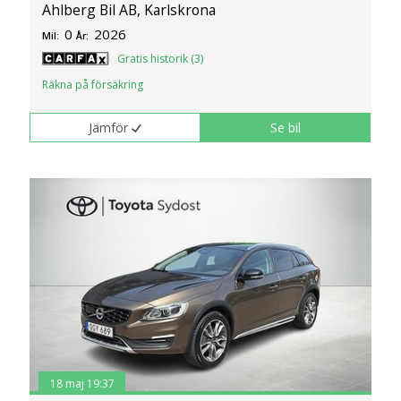
Ahlberg Bil AB, Karlskrona
0
2026
Mil:
År:
Gratis historik (3)
Räkna på försäkring
Jämför
Se bil
18 maj 19:37