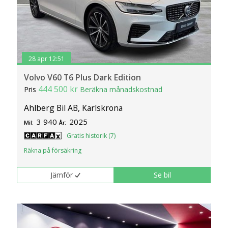
28 apr 12:51
Volvo V60 T6 Plus Dark Edition
444 500 kr
Pris
Beräkna månadskostnad
Ahlberg Bil AB, Karlskrona
3 940
2025
Mil:
År:
Gratis historik (7)
Räkna på försäkring
Jämför
Se bil