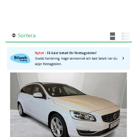
SÖK
Fler val
Mil från
Mil till
Sortera
Nyhet
- Få bäst betalt för företagsbilen!
Snabb hantering, högst servicenivå och bäst betalt när du
Blekinge län
×
säljer företagsbilen.