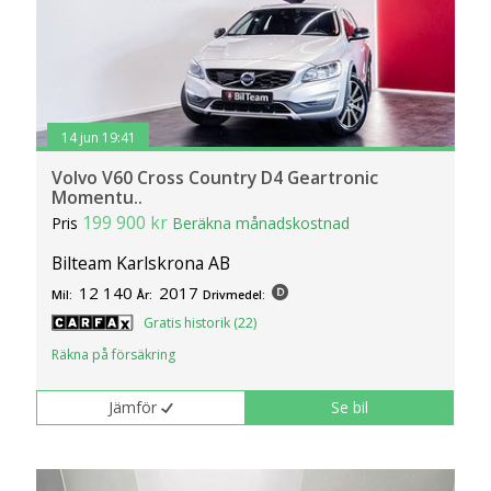
14 jun 19:41
Volvo V60 Cross Country D4 Geartronic
Momentu..
199 900 kr
Pris
Beräkna månadskostnad
Bilteam Karlskrona AB
12 140
2017
Mil:
År:
Drivmedel:
Gratis historik (22)
Räkna på försäkring
Jämför
Se bil