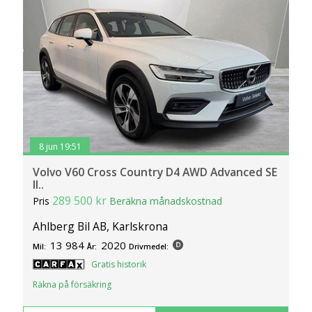
8 jun 19:51
Volvo V60 Cross Country D4 AWD Advanced SE
II..
289 500 kr
Pris
Beräkna månadskostnad
Ahlberg Bil AB, Karlskrona
13 984
2020
Mil:
År:
Drivmedel:
Gratis historik
Räkna på försäkring