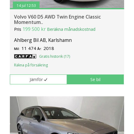
14 jul 12:53
Volvo V60 D5 AWD Twin Engine Classic
Momentum..
199 500 kr
Pris
Beräkna månadskostnad
Ahlberg Bil AB, Karlshamn
11 474
2018
Mil:
År:
Gratis historik (17)
Räkna på försäkring
Jämför
Se bil