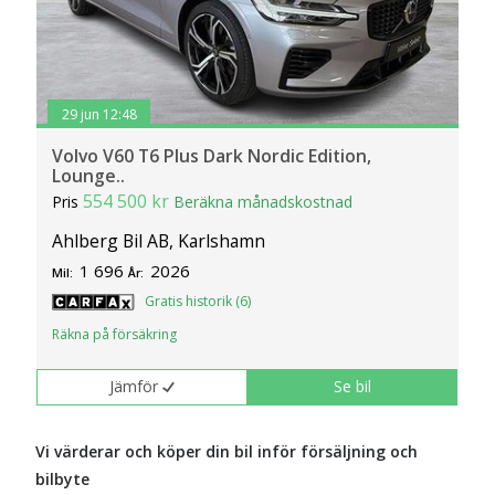
29 jun 12:48
Volvo V60 T6 Plus Dark Nordic Edition,
Lounge..
554 500 kr
Pris
Beräkna månadskostnad
Ahlberg Bil AB, Karlshamn
1 696
2026
Mil:
År:
Gratis historik (6)
Räkna på försäkring
Jämför
Se bil
Vi värderar och köper din bil inför försäljning och
bilbyte