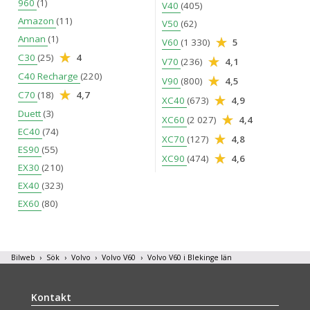
960
(1)
V40
(405)
Amazon
(11)
V50
(62)
Annan
(1)
V60
(1 330)
5
C30
(25)
4
V70
(236)
4,1
C40 Recharge
(220)
V90
(800)
4,5
C70
(18)
4,7
XC40
(673)
4,9
Duett
(3)
XC60
(2 027)
4,4
EC40
(74)
XC70
(127)
4,8
ES90
(55)
XC90
(474)
4,6
EX30
(210)
EX40
(323)
EX60
(80)
Bilweb
Sök
Volvo
Volvo V60
Volvo V60 i Blekinge län
Kontakt