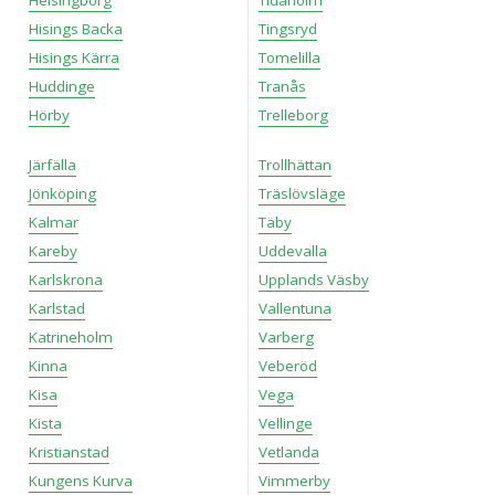
Hisings Backa
Tingsryd
Hisings Kärra
Tomelilla
Huddinge
Tranås
Hörby
Trelleborg
Järfälla
Trollhättan
Jönköping
Träslövsläge
Kalmar
Täby
Kareby
Uddevalla
Karlskrona
Upplands Väsby
Karlstad
Vallentuna
Katrineholm
Varberg
Kinna
Veberöd
Kisa
Vega
Kista
Vellinge
Kristianstad
Vetlanda
Kungens Kurva
Vimmerby