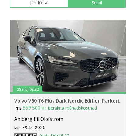
Jämför
Se bil
28 maj 08:32
Volvo V60 T6 Plus Dark Nordic Edition Parkeri..
559 500 kr
Pris
Beräkna månadskostnad
Ahlberg Bil Olofström
79
2026
Mil:
År:
Gratis historik (7)