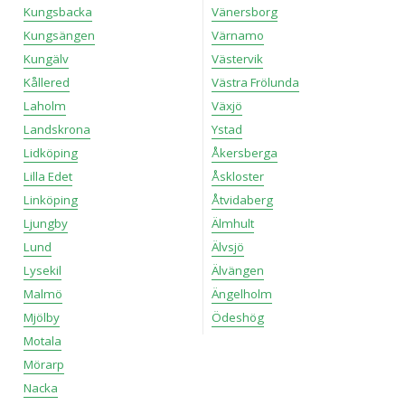
Kungsbacka
Vänersborg
Kungsängen
Värnamo
Kungälv
Västervik
Kållered
Västra Frölunda
Laholm
Växjö
Landskrona
Ystad
Lidköping
Åkersberga
Lilla Edet
Åskloster
Linköping
Åtvidaberg
Ljungby
Älmhult
Lund
Älvsjö
Lysekil
Älvängen
Malmö
Ängelholm
Mjölby
Ödeshög
Motala
Mörarp
Nacka