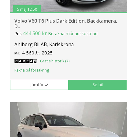
5 maj 12:50
Volvo V60 T6 Plus Dark Edition. Backkamera,
D..
444 500 kr
Pris
Beräkna månadskostnad
Ahlberg Bil AB, Karlskrona
4 560
2025
Mil:
År:
Gratis historik (7)
Räkna på försäkring
Jämför
Se bil