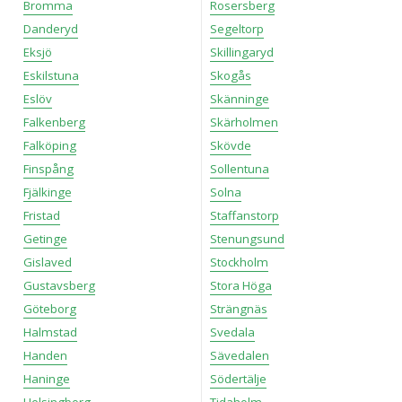
Bromma
Rosersberg
Danderyd
Segeltorp
Eksjö
Skillingaryd
Eskilstuna
Skogås
Eslöv
Skänninge
Falkenberg
Skärholmen
Falköping
Skövde
Finspång
Sollentuna
Fjälkinge
Solna
Fristad
Staffanstorp
Getinge
Stenungsund
Gislaved
Stockholm
Gustavsberg
Stora Höga
Göteborg
Strängnäs
Halmstad
Svedala
Handen
Sävedalen
Haninge
Södertälje
Helsingborg
Tidaholm