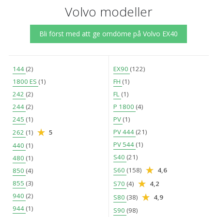
Volvo modeller
Bli först med att ge omdöme på Volvo EX40
144
(2)
EX90
(122)
1800 ES
(1)
FH
(1)
242
(2)
FL
(1)
244
(2)
P 1800
(4)
245
(1)
PV
(1)
PV 444
(21)
262
(1)
5
PV 544
(1)
440
(1)
S40
(21)
480
(1)
S60
(158)
4,6
850
(4)
855
(3)
S70
(4)
4,2
940
(2)
S80
(38)
4,9
944
(1)
S90
(98)