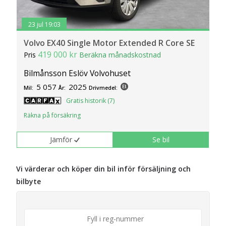
23 jul 19:03
Volvo EX40 Single Motor Extended R Core SE
419 000 kr
Pris
Beräkna månadskostnad
Bilmånsson Eslöv Volvohuset
5 057
2025
Mil:
År:
Drivmedel:
Gratis historik (7)
Räkna på försäkring
Jämför
Se bil
Vi värderar och köper din bil inför försäljning och
bilbyte