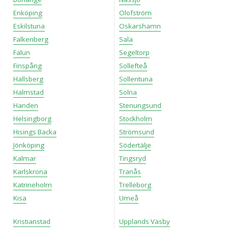
information om din användning av webbplatsen med våra
Enköping
Olofström
partners. För att ändra vilka typer av cookies vi använder
Eskilstuna
Oskarshamn
klickar du på Anpassa. Du kan alltid ändra dina
Falkenberg
Sala
inställningar för cookies.
Falun
Segeltorp
Finspång
Sollefteå
Hallsberg
Sollentuna
Halmstad
Solna
Handen
Stenungsund
Helsingborg
Stockholm
Hisings Backa
Strömsund
Jönköping
Södertälje
Kalmar
Tingsryd
Karlskrona
Tranås
Katrineholm
Trelleborg
Kisa
Umeå
Kristianstad
Upplands Väsby