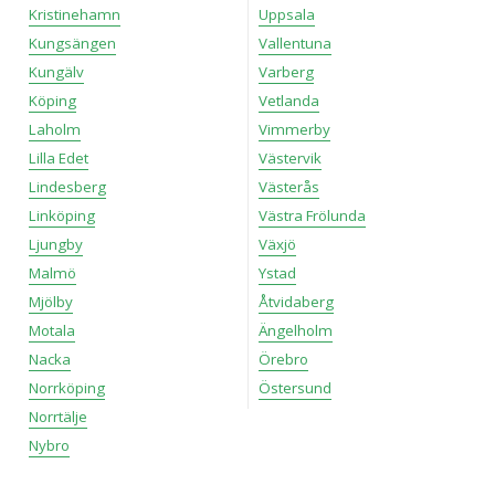
Kristinehamn
Uppsala
Kungsängen
Vallentuna
Kungälv
Varberg
Köping
Vetlanda
Laholm
Vimmerby
Lilla Edet
Västervik
Lindesberg
Västerås
Linköping
Västra Frölunda
Ljungby
Växjö
Malmö
Ystad
Mjölby
Åtvidaberg
Motala
Ängelholm
Nacka
Örebro
Norrköping
Östersund
Norrtälje
Nybro