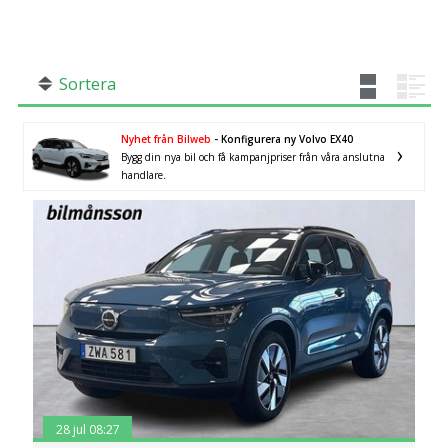
SÖK
Fler val
Mil från
Mil till
Sortera
Nyhet från Bilweb
- Konfigurera ny Volvo EX40
Bygg din nya bil och få kampanjpriser från våra anslutna
handlare.
Skåne län
×
28 jul 08:27