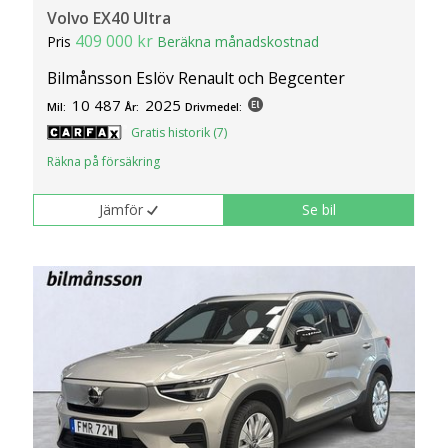
Volvo EX40 Ultra
409 000 kr
Pris
Beräkna månadskostnad
Bilmånsson Eslöv Renault och Begcenter
10 487
2025
Mil:
År:
Drivmedel:
Gratis historik (7)
Räkna på försäkring
Jämför
Se bil