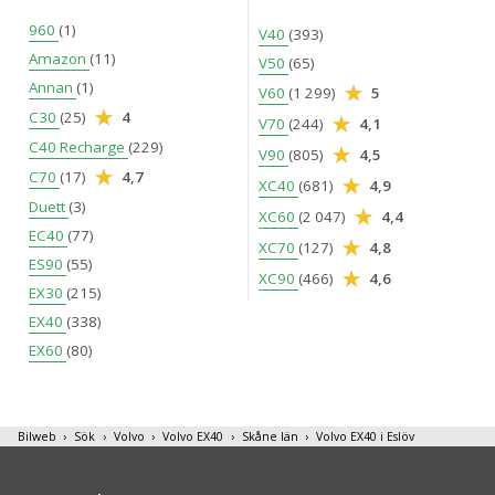
960
(1)
V40
(393)
Amazon
(11)
V50
(65)
Annan
(1)
V60
(1 299)
5
C30
(25)
4
V70
(244)
4,1
C40 Recharge
(229)
V90
(805)
4,5
C70
(17)
4,7
XC40
(681)
4,9
Duett
(3)
XC60
(2 047)
4,4
EC40
(77)
XC70
(127)
4,8
ES90
(55)
XC90
(466)
4,6
EX30
(215)
EX40
(338)
EX60
(80)
Bilweb
Sök
Volvo
Volvo EX40
Skåne län
Volvo EX40 i Eslöv