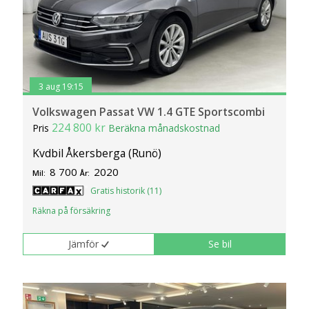
3 aug 19:15
Volkswagen Passat VW 1.4 GTE Sportscombi
224 800 kr
Pris
Beräkna månadskostnad
Kvdbil Åkersberga (Runö)
8 700
2020
Mil:
År:
Gratis historik (11)
Räkna på försäkring
Jämför
Se bil