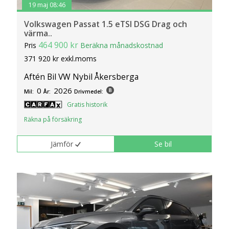
19 maj 08:46
Volkswagen Passat 1.5 eTSI DSG Drag och
värma..
464 900 kr
Pris
Beräkna månadskostnad
371 920 kr exkl.moms
Aftén Bil VW Nybil Åkersberga
0
2026
Mil:
År:
Drivmedel:
Gratis historik
Räkna på försäkring
Jämför
Se bil