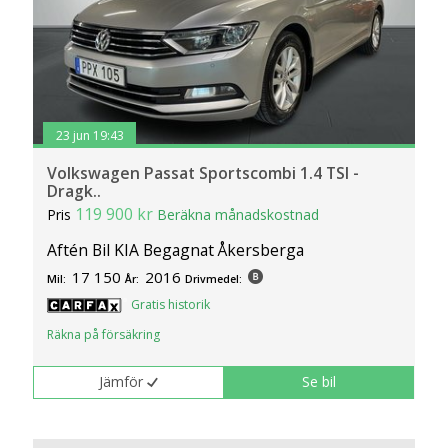
23 jun 19:43
Volkswagen Passat Sportscombi 1.4 TSI -
Dragk..
119 900 kr
Pris
Beräkna månadskostnad
Aftén Bil KIA Begagnat Åkersberga
17 150
2016
Mil:
År:
Drivmedel:
Gratis historik
Räkna på försäkring
Jämför
Se bil