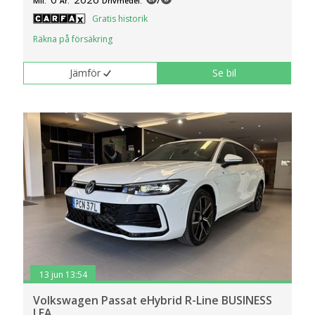
Mil:
År:
Drivmedel:
Gratis historik
Räkna på försäkring
Jämför
Se bil
13 jun 13:54
Volkswagen Passat eHybrid R-Line BUSINESS
LEA..