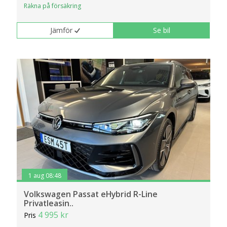
Räkna på försäkring
klickar du på Anpassa. Du kan alltid ändra dina
inställningar för cookies.
Jämför
Se bil
1 aug 08:48
Volkswagen Passat eHybrid R-Line
Privatleasin..
4 995 kr
Pris