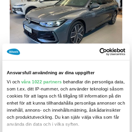
1 aug 08:48
Volkswagen Passat eHybrid R-Line
Privatleasin..
Ansvarsfull användning av dina uppgifter
4 995 kr
Pris
Vi och
våra 1022 partners
behandlar din personliga data,
Aftén Bil VW Nybil Åkersberga
som t.ex. ditt IP-nummer, och använder teknologi såsom
0
2026
/
Mil:
År:
Drivmedel:
cookies för att lagra och få tillgång till information på din
Gratis historik
enhet för att kunna tillhandahålla personliga annonser och
innehåll, annons- och innehållsmätning, åskådarinsikter
Räkna på försäkring
och produktutveckling. Du kan själv välja vilka som får
använda din data och i vilka syften.
Jämför
Se bil