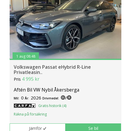
1 aug 08:48
Volkswagen Passat eHybrid R-Line
Privatleasin..
4 995 kr
Pris
Aftén Bil VW Nybil Åkersberga
0
2026
/
Mil:
År:
Drivmedel:
Gratis historik (4)
Räkna på försäkring
Jämför
Se bil