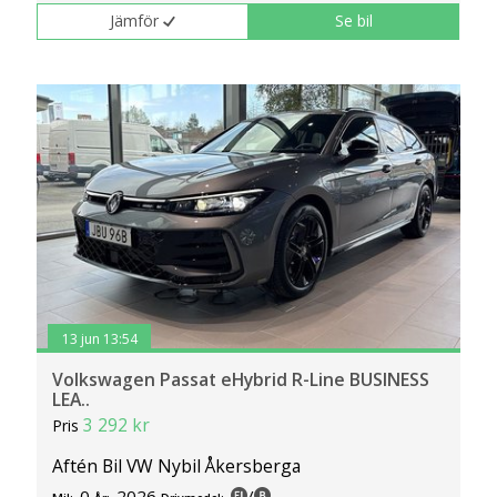
Jämför
Se bil
13 jun 13:54
Volkswagen Passat eHybrid R-Line BUSINESS
LEA..
3 292 kr
Pris
Aftén Bil VW Nybil Åkersberga
0
2026
/