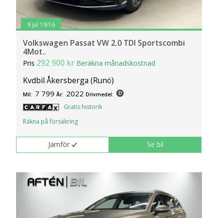
9 jul 19:16
Volkswagen Passat VW 2.0 TDI Sportscombi
4Mot..
292 900 kr
Pris
Beräkna månadskostnad
Kvdbil Åkersberga (Runö)
7 799
2022
Mil:
År:
Drivmedel:
Gratis historik
Räkna på försäkring
Jämför
Se bil