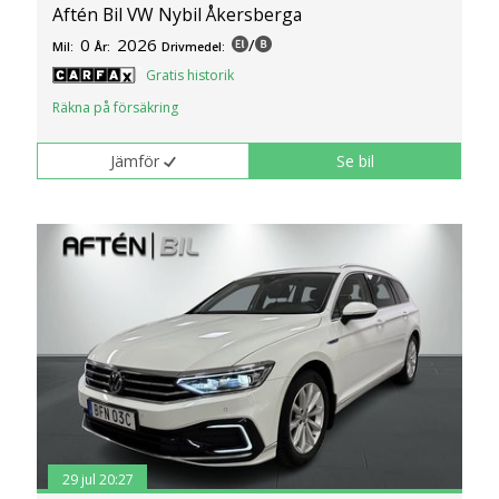
Aftén Bil VW Nybil Åkersberga
0
2026
/
Mil:
År:
Drivmedel:
Gratis historik
Räkna på försäkring
Jämför
Se bil
29 jul 20:27