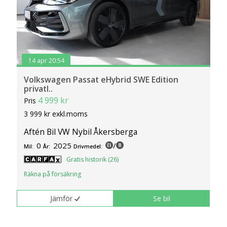
14 apr 20:54
Volkswagen Passat eHybrid SWE Edition
privatl..
4 999 kr
Pris
3 999 kr exkl.moms
Aftén Bil VW Nybil Åkersberga
0
2025
/
Mil:
År:
Drivmedel:
Gratis historik (26)
Räkna på försäkring
Jämför
Se bil