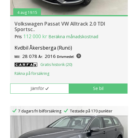
4 aug 19:15
Volkswagen Passat VW Alltrack 2.0 TDI
Sportsc..
112 000 kr
Pris
Beräkna månadskostnad
Kvdbil Åkersberga (Runö)
28 078
2016
Mil:
År:
Drivmedel:
Gratis historik (20)
Räkna på försäkring
Jämför
Se bil
7 dagars fri bilförsäkring
Testade på 170 punkter