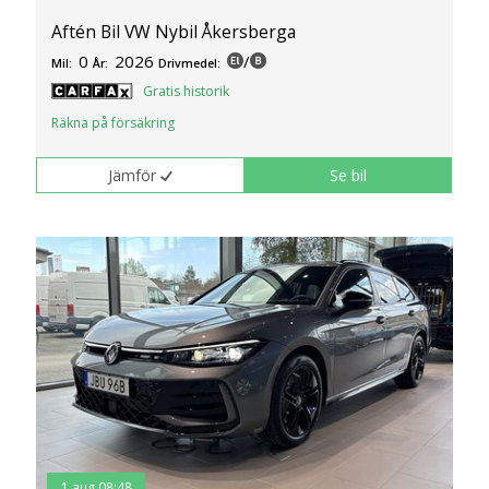
Aftén Bil VW Nybil Åkersberga
0
2026
/
Mil:
År:
Drivmedel:
Gratis historik
Räkna på försäkring
Jämför
Se bil
1 aug 08:48