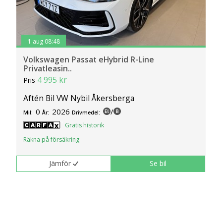
1 aug 08:48
Volkswagen Passat eHybrid R-Line
Privatleasin..
4 995 kr
Pris
Aftén Bil VW Nybil Åkersberga
0
2026
/
Mil:
År:
Drivmedel:
Gratis historik
Räkna på försäkring
Jämför
Se bil