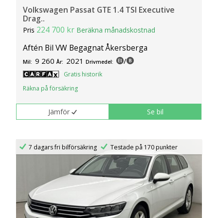
Volkswagen Passat GTE 1.4 TSI Executive
Drag..
224 700 kr
Pris
Beräkna månadskostnad
Aftén Bil VW Begagnat Åkersberga
9 260
2021
/
Mil:
År:
Drivmedel:
Gratis historik
Räkna på försäkring
Jämför
Se bil
7 dagars fri bilförsäkring
Testade på 170 punkter