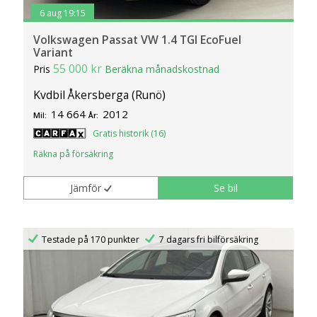
6 aug 19:15
Volkswagen Passat VW 1.4 TGI EcoFuel
Variant
55 000 kr
Pris
Beräkna månadskostnad
Kvdbil Åkersberga (Runö)
14 664
2012
Mil:
År:
Gratis historik (16)
Räkna på försäkring
Jämför
Se bil
Testade på 170 punkter
7 dagars fri bilförsäkring