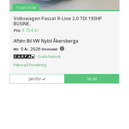
13 jun 13:54
Volkswagen Passat R-Line 2.0 TDI 193HP
BUSINE..
4 754 kr
Pris
Aftén Bil VW Nybil Åkersberga
0
2026
Mil:
År:
Drivmedel:
Gratis historik
Räkna på försäkring
Jämför
Se bil