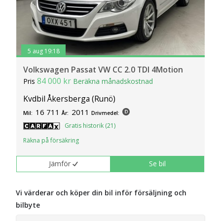
5 aug 19:18
Volkswagen Passat VW CC 2.0 TDI 4Motion
84 000 kr
Pris
Beräkna månadskostnad
Kvdbil Åkersberga (Runö)
16 711
2011
Mil:
År:
Drivmedel:
Gratis historik (21)
Räkna på försäkring
Jämför
Se bil
Vi värderar och köper din bil inför försäljning och
bilbyte