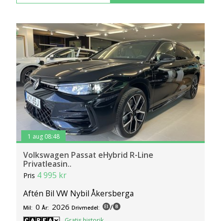
1 aug 08:48
Volkswagen Passat eHybrid R-Line
Privatleasin..
4 995 kr
Pris
Aftén Bil VW Nybil Åkersberga
0
2026
/
Mil:
År:
Drivmedel:
Gratis historik