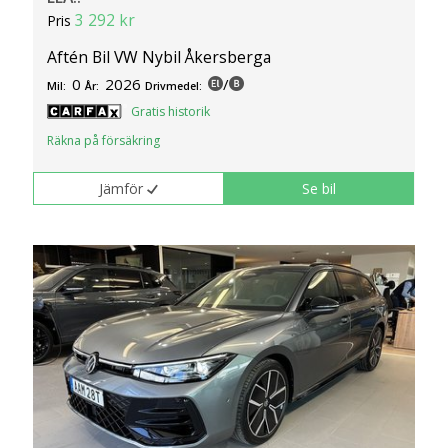
3 292 kr
Pris
Aftén Bil VW Nybil Åkersberga
0
2026
/
Mil:
År:
Drivmedel:
Gratis historik
Räkna på försäkring
Jämför
Se bil