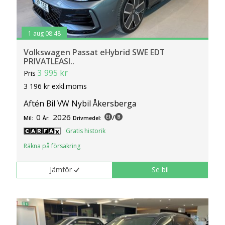
1 aug 08:48
Volkswagen Passat eHybrid SWE EDT
PRIVATLEASI..
3 995 kr
Pris
3 196 kr exkl.moms
Aftén Bil VW Nybil Åkersberga
0
2026
/
Mil:
År:
Drivmedel:
Gratis historik
Räkna på försäkring
Jämför
Se bil