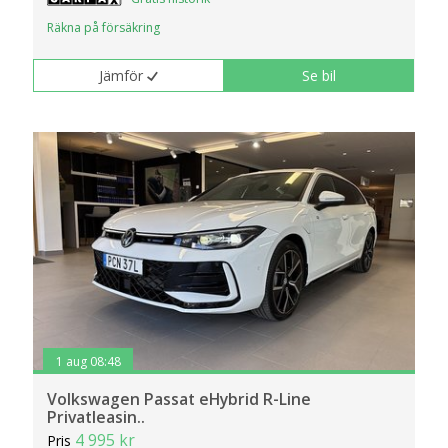
Räkna på försäkring
Jämför
Se bil
1 aug 08:48
Volkswagen Passat eHybrid R-Line
Privatleasin..
4 995 kr
Pris