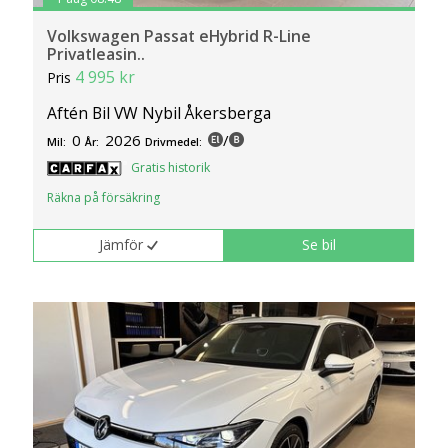
Volkswagen Passat eHybrid R-Line
Privatleasin..
4 995 kr
Pris
Aftén Bil VW Nybil Åkersberga
0
2026
/
Mil:
År:
Drivmedel:
Gratis historik
Räkna på försäkring
Jämför
Se bil