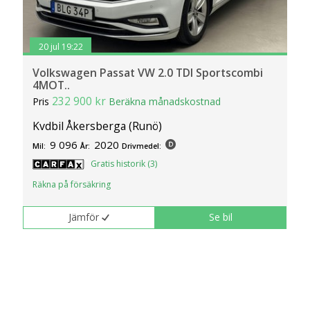
20 jul 19:22
Volkswagen Passat VW 2.0 TDI Sportscombi
4MOT..
232 900 kr
Pris
Beräkna månadskostnad
Kvdbil Åkersberga (Runö)
9 096
2020
Mil:
År:
Drivmedel:
Gratis historik (3)
Räkna på försäkring
Jämför
Se bil