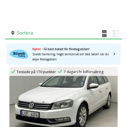
SÖK
Fler val
Mil från
Mil till
Sortera
Nyhet
- Få bäst betalt för företagsbilen!
Snabb hantering, högst servicenivå och bäst betalt när du
Stockholms län
×
säljer företagsbilen.
Testade på 170 punkter
7 dagars fri bilförsäkring