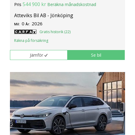
544 900 kr
Pris
Beräkna månadskostnad
Atteviks Bil AB - Jönköping
0
2026
Mil:
År:
Gratis historik (22)
Räkna på försäkring
Jämför
Se bil