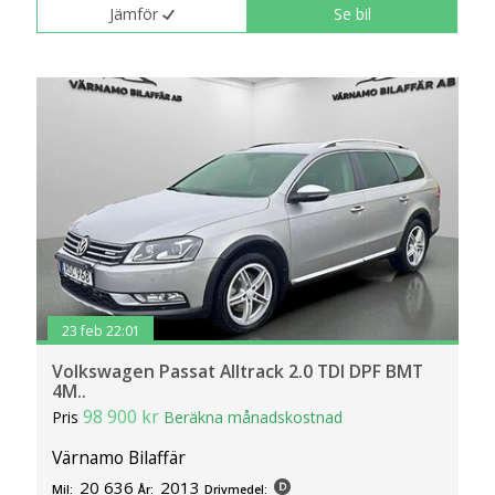
Jämför
Se bil
23 feb 22:01
Volkswagen Passat Alltrack 2.0 TDI DPF BMT
4M..
98 900 kr
Pris
Beräkna månadskostnad
Värnamo Bilaffär
20 636
2013
Mil:
År:
Drivmedel: