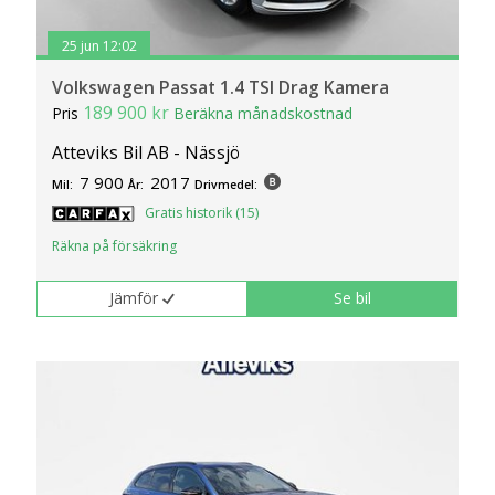
25 jun 12:02
Volkswagen Passat 1.4 TSI Drag Kamera
189 900 kr
Pris
Beräkna månadskostnad
Atteviks Bil AB - Nässjö
7 900
2017
Mil:
År:
Drivmedel:
Gratis historik (15)
Räkna på försäkring
Jämför
Se bil