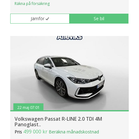
Räkna på försäkring
klickar du på Anpassa. Du kan alltid ändra dina
inställningar för cookies.
Jämför
Se bil
22 maj 07:01
Volkswagen Passat R-LINE 2.0 TDI 4M
Panoglast..
499 000 kr
Pris
Beräkna månadskostnad