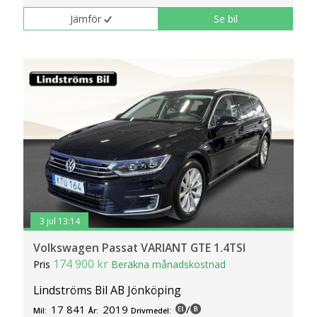
Jämför
Se bil
3 jul 13:14
Volkswagen Passat VARIANT GTE 1.4TSI
174 900 kr
Pris
Beräkna månadskostnad
Lindströms Bil AB Jönköping
17 841
2019
/
Mil:
År:
Drivmedel: