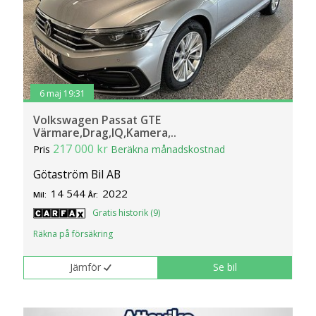
6 maj 19:31
Volkswagen Passat GTE
Värmare,Drag,IQ,Kamera,..
217 000 kr
Pris
Beräkna månadskostnad
Götaström Bil AB
14 544
2022
Mil:
År:
Gratis historik (9)
Räkna på försäkring
Jämför
Se bil