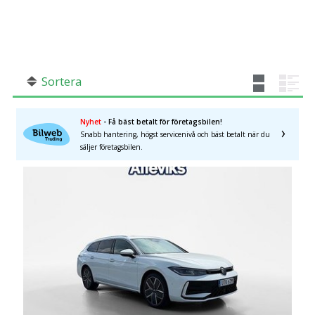
SÖK
Fler val
Mil från
Mil till
Sortera
Nyhet
- Få bäst betalt för företagsbilen!
Snabb hantering, högst servicenivå och bäst betalt när du
Jönköpings län
×
säljer företagsbilen.