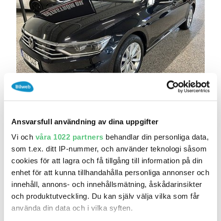
1 jun 19:24
Volkswagen Passat GTE
Cockpit,Värmare,Drag,mm
Ansvarsfull användning av dina uppgifter
228 000 kr
Pris
Beräkna månadskostnad
Vi och
våra 1022 partners
behandlar din personliga data,
Götaström Bil AB
som t.ex. ditt IP-nummer, och använder teknologi såsom
13 159
2022
Mil:
År:
cookies för att lagra och få tillgång till information på din
Gratis historik (9)
enhet för att kunna tillhandahålla personliga annonser och
innehåll, annons- och innehållsmätning, åskådarinsikter
Räkna på försäkring
och produktutveckling. Du kan själv välja vilka som får
använda din data och i vilka syften.
Jämför
Se bil