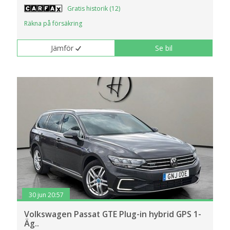
Gratis historik (12)
Räkna på försäkring
Jämför
Se bil
30 jun 20:57
Volkswagen Passat GTE Plug-in hybrid GPS 1-
Äg..