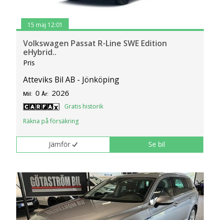
15 maj 12:01
Volkswagen Passat R-Line SWE Edition
eHybrid..
Pris
Atteviks Bil AB - Jönköping
0
2026
Mil:
År:
Gratis historik
Räkna på försäkring
Jämför
Se bil