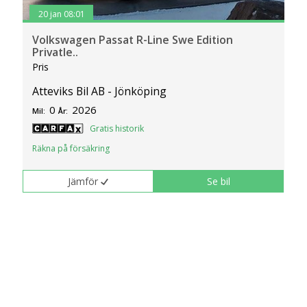
20 jan 08:01
Volkswagen Passat R-Line Swe Edition
Privatle..
Pris
Atteviks Bil AB - Jönköping
0
2026
Mil:
År:
Gratis historik
Räkna på försäkring
Jämför
Se bil