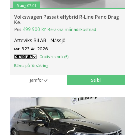
5 aug 07:01
Volkswagen Passat eHybrid R-Line Pano Drag
Ke..
499 900 kr
Pris
Beräkna månadskostnad
Atteviks Bil AB - Nässjö
323
2026
Mil:
År:
Gratis historik (5)
Räkna på försäkring
Jämför
Se bil