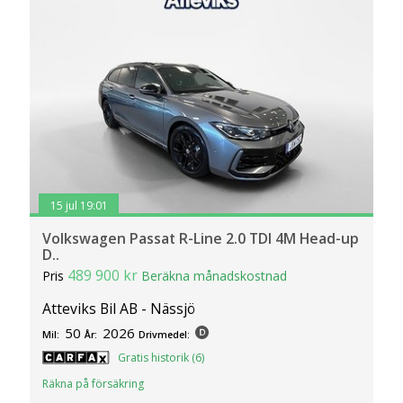
15 jul 19:01
Volkswagen Passat R-Line 2.0 TDI 4M Head-up
D..
489 900 kr
Pris
Beräkna månadskostnad
Atteviks Bil AB - Nässjö
50
2026
Mil:
År:
Drivmedel:
Gratis historik (6)
Räkna på försäkring