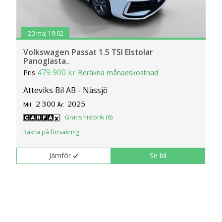
20 maj 19:02
Volkswagen Passat 1.5 TSI Elstolar
Panoglasta..
479 900 kr
Pris
Beräkna månadskostnad
Atteviks Bil AB - Nässjö
2 300
2025
Mil:
År:
Gratis historik (6)
Räkna på försäkring
Jämför
Se bil