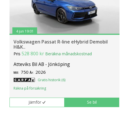
4 jun 19:01
Volkswagen Passat R-line eHybrid Demobil
H&K..
528 800 kr
Pris
Beräkna månadskostnad
Atteviks Bil AB - Jönköping
750
2026
Mil:
År:
Gratis historik (6)
Räkna på försäkring
Jämför
Se bil