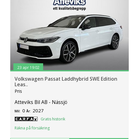
23 apr 19:02
Volkswagen Passat Laddhybrid SWE Edition
Leas..
Pris
Atteviks Bil AB - Nässjö
0
2027
Mil:
År:
Gratis historik
Räkna på försäkring