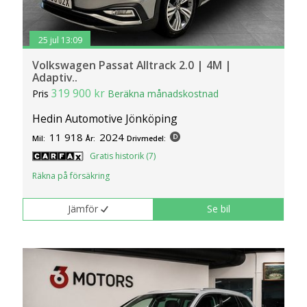
25 jul 13:09
Volkswagen Passat Alltrack 2.0 | 4M |
Adaptiv..
319 900 kr
Pris
Beräkna månadskostnad
Hedin Automotive Jönköping
11 918
2024
Mil:
År:
Drivmedel:
Gratis historik (7)
Räkna på försäkring
Jämför
Se bil