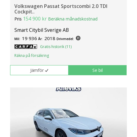
Volkswagen Passat Sportscombi 2.0 TDI
Cockpit..
154 900 kr
Pris
Beräkna månadskostnad
Smart Citybil Sverige AB
19 936
2018
Mil:
År:
Drivmedel:
Gratis historik (11)
Räkna på försäkring
Jämför
Se bil