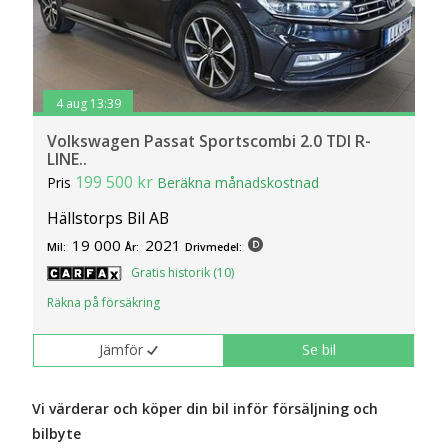
4 aug 13:39
Volkswagen Passat Sportscombi 2.0 TDI R-
LINE..
199 500 kr
Pris
Beräkna månadskostnad
Hällstorps Bil AB
19 000
2021
Mil:
År:
Drivmedel:
Gratis historik (10)
Räkna på försäkring
Jämför
Se bil
Vi värderar och köper din bil inför försäljning och
bilbyte