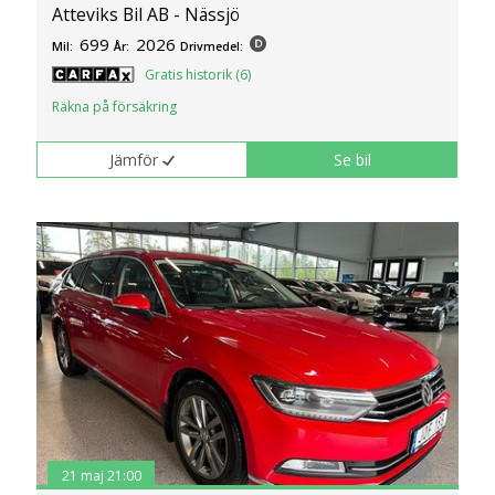
Atteviks Bil AB - Nässjö
699
2026
Mil:
År:
Drivmedel:
Gratis historik (6)
Räkna på försäkring
Jämför
Se bil
21 maj 21:00