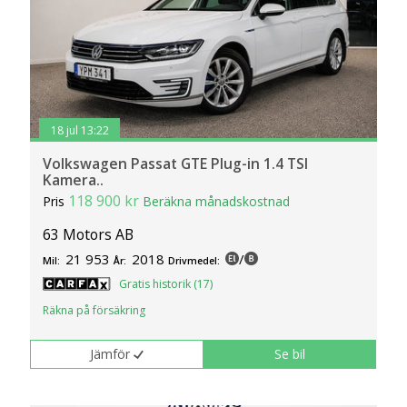
18 jul 13:22
Volkswagen Passat GTE Plug-in 1.4 TSI
Kamera..
118 900 kr
Pris
Beräkna månadskostnad
63 Motors AB
21 953
2018
/
Mil:
År:
Drivmedel:
Gratis historik (17)
Räkna på försäkring
Jämför
Se bil