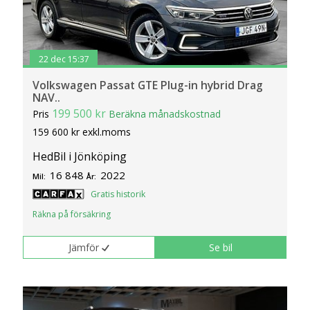
22 dec 15:37
Volkswagen Passat GTE Plug-in hybrid Drag
NAV..
199 500 kr
Pris
Beräkna månadskostnad
159 600 kr exkl.moms
HedBil i Jönköping
16 848
2022
Mil:
År:
Gratis historik
Räkna på försäkring
Jämför
Se bil