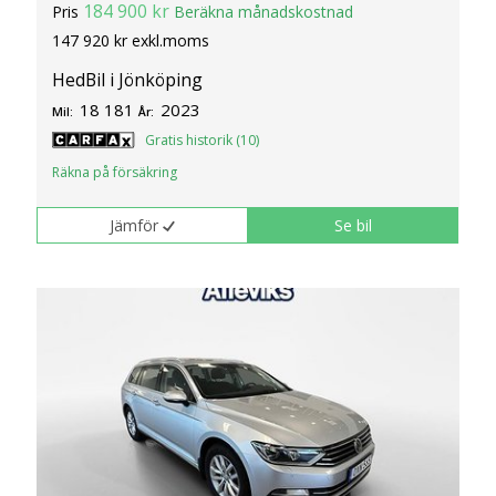
184 900 kr
Pris
Beräkna månadskostnad
147 920 kr exkl.moms
HedBil i Jönköping
18 181
2023
Mil:
År:
Gratis historik (10)
Räkna på försäkring
Jämför
Se bil