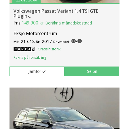
22 dec 20:44
Volkswagen Passat Variant 1.4 TSI GTE
Plugin-..
149 900 kr
Pris
Beräkna månadskostnad
Eksjö Motorcentrum
21 618
2017
/
Mil:
År:
Drivmedel:
Gratis historik
Räkna på försäkring
Jämför
Se bil