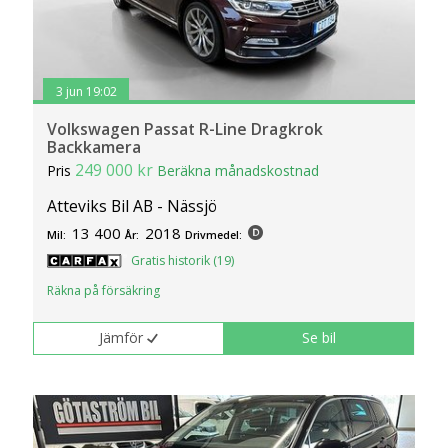
3 jun 19:02
Volkswagen Passat R-Line Dragkrok
Backkamera
249 000 kr
Pris
Beräkna månadskostnad
Atteviks Bil AB - Nässjö
13 400
2018
Mil:
År:
Drivmedel:
Gratis historik (19)
Räkna på försäkring
Jämför
Se bil