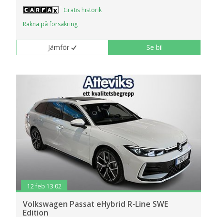
Gratis historik
Räkna på försäkring
Jämför
Se bil
12 feb 13:02
Volkswagen Passat eHybrid R-Line SWE
Edition