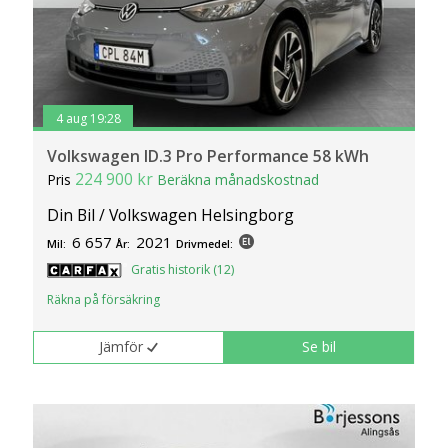
4 aug 19:28
Volkswagen ID.3 Pro Performance 58 kWh
224 900 kr
Pris
Beräkna månadskostnad
Din Bil / Volkswagen Helsingborg
6 657
2021
Mil:
År:
Drivmedel:
Gratis historik (12)
Räkna på försäkring
Jämför
Se bil