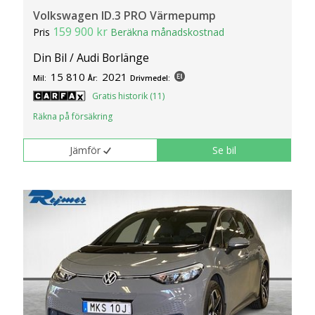
Volkswagen ID.3 PRO Värmepump
159 900 kr
Pris
Beräkna månadskostnad
Din Bil / Audi Borlänge
15 810
2021
Mil:
År:
Drivmedel:
Gratis historik (11)
Räkna på försäkring
Jämför
Se bil