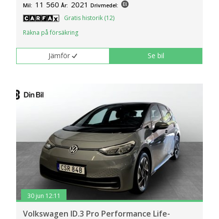
11 560
2021
Mil:
År:
Drivmedel:
Gratis historik (12)
Räkna på försäkring
Jämför
Se bil
30 jun 12:11
Volkswagen ID.3 Pro Performance Life-