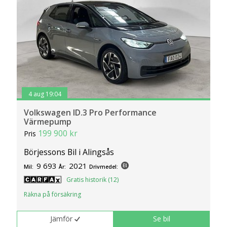
4 aug 19:04
Volkswagen ID.3 Pro Performance
Värmepump
199 900 kr
Pris
Börjessons Bil i Alingsås
9 693
2021
Mil:
År:
Drivmedel:
Gratis historik (12)
Räkna på försäkring
Jämför
Se bil