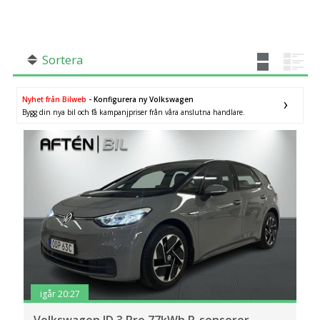
SÖK
Fler val
Mil från
Mil till
Sortera
Nyhet från Bilweb
- Konfigurera ny Volkswagen
Bygg din nya bil och få kampanjpriser från våra anslutna handlare.
Län (alla)
igår 20:27