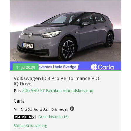
14 jul 20:39
Volkswagen ID.3 Pro Performance PDC
IQ.Drive..
206 990 kr
Pris
Beräkna månadskostnad
Carla
9 253
2021
Mil:
År:
Drivmedel:
Gratis historik (15)
Räkna på försäkring