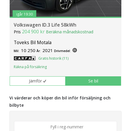
igår 19:30
Volkswagen ID.3 Life 58kWh
204 900 kr
Pris
Beräkna månadskostnad
Toveks Bil Motala
10 250
2021
Mil:
År:
Drivmedel:
Gratis historik (11)
Räkna på försäkring
Jämför
Se bil
Vi värderar och köper din bil inför försäljning och
bilbyte