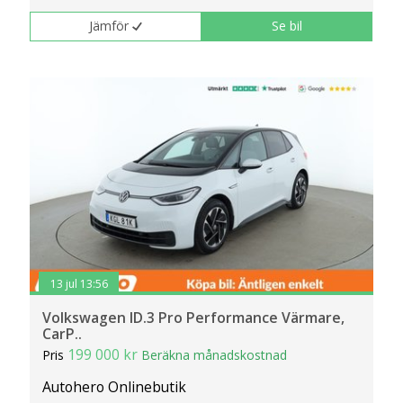
Jämför
Se bil
13 jul 13:56
Volkswagen ID.3 Pro Performance Värmare,
CarP..
199 000 kr
Pris
Beräkna månadskostnad
Autohero Onlinebutik