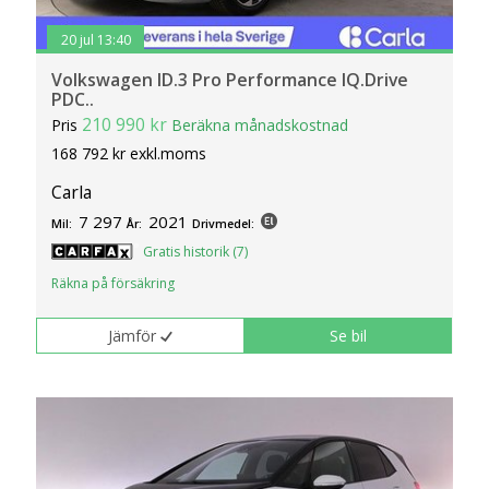
20 jul 13:40
Volkswagen ID.3 Pro Performance IQ.Drive
PDC..
210 990 kr
Pris
Beräkna månadskostnad
168 792 kr exkl.moms
Carla
7 297
2021
Mil:
År:
Drivmedel:
Gratis historik (7)
Räkna på försäkring
Jämför
Se bil