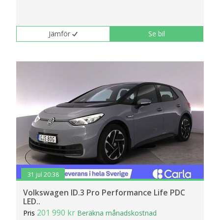
Jämför
Se bil
31 jul 20:38
Volkswagen ID.3 Pro Performance Life PDC
LED..
201 990 kr
Pris
Beräkna månadskostnad