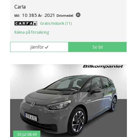
Carla
10 385
2021
Mil:
År:
Drivmedel:
Gratis historik (11)
Räkna på försäkring
Jämför
Se bil
30 jul 08:49