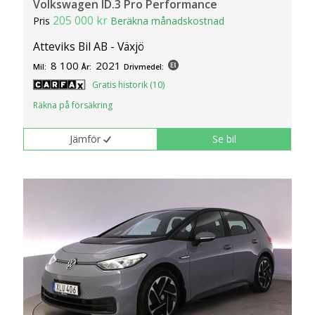
Volkswagen ID.3 Pro Performance
205 000 kr
Pris
Beräkna månadskostnad
Atteviks Bil AB - Växjö
8 100
2021
Mil:
År:
Drivmedel:
Gratis historik (10)
Räkna på försäkring
Jämför
Se bil