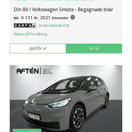
Din Bil / Volkswagen Smista - Begagnade bilar
6 131
2021
Mil:
År:
Drivmedel:
Gratis historik (10)
Räkna på försäkring
Jämför
Se bil