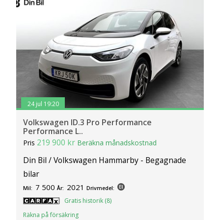
klickar du på Anpassa. Du kan alltid ändra dina
inställningar för cookies.
24 jul 19:20
Volkswagen ID.3 Pro Performance
Performance L..
219 900 kr
Pris
Beräkna månadskostnad
Din Bil / Volkswagen Hammarby - Begagnade
bilar
7 500
2021
Mil:
År:
Drivmedel:
Gratis historik (8)
Räkna på försäkring