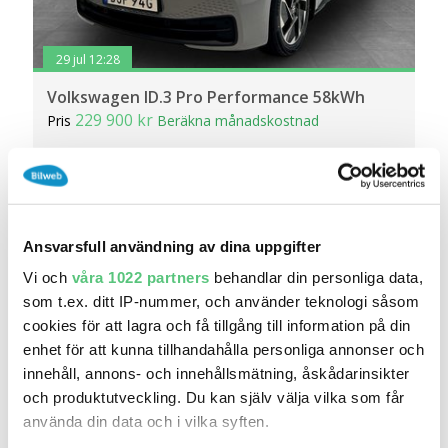
29 jul 12:28
Volkswagen ID.3 Pro Performance 58kWh
229 900 kr
Pris
Beräkna månadskostnad
Din Bil / Volkswagen Malmö
4 234
2021
Mil:
År:
Drivmedel:
Gratis historik (10)
Räkna på försäkring
Ansvarsfull användning av dina uppgifter
Vi och
våra 1022 partners
behandlar din personliga data,
Jämför
Se bil
som t.ex. ditt IP-nummer, och använder teknologi såsom
cookies för att lagra och få tillgång till information på din
enhet för att kunna tillhandahålla personliga annonser och
Köp online
innehåll, annons- och innehållsmätning, åskådarinsikter
och produktutveckling. Du kan själv välja vilka som får
använda din data och i vilka syften.