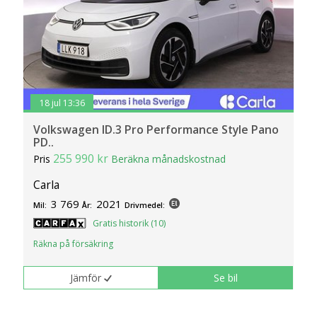
18 jul 13:36
Volkswagen ID.3 Pro Performance Style Pano
PD..
255 990 kr
Pris
Beräkna månadskostnad
Carla
3 769
2021
Mil:
År:
Drivmedel:
Gratis historik (10)
Räkna på försäkring
Jämför
Se bil