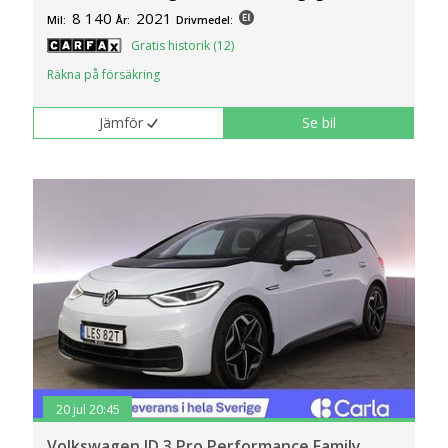
8 140
2021
Mil:
År:
Drivmedel:
Gratis historik (12)
Räkna på försäkring
Jämför
Se bil
20 jul 20:45
Volkswagen ID.3 Pro Performance Family