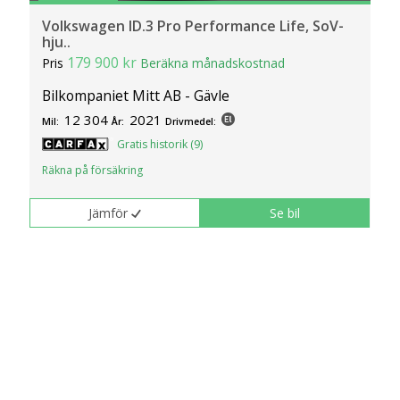
Volkswagen ID.3 Pro Performance Life, SoV-
hju..
179 900 kr
Pris
Beräkna månadskostnad
Bilkompaniet Mitt AB - Gävle
12 304
2021
Mil:
År:
Drivmedel:
Gratis historik (9)
Räkna på försäkring
Jämför
Se bil