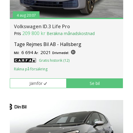
4 aug 20:07
Volkswagen ID.3 Life Pro
209 800 kr
Pris
Beräkna månadskostnad
Tage Rejmes Bil AB - Hallsberg
6 694
2021
Mil:
År:
Drivmedel:
Gratis historik (12)
Räkna på försäkring
Jämför
Se bil