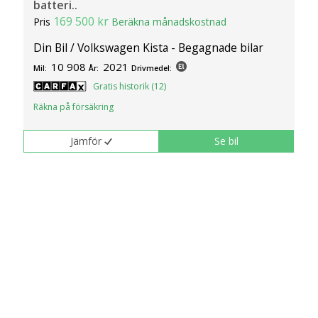
batteri..
169 500 kr
Pris
Beräkna månadskostnad
Din Bil / Volkswagen Kista - Begagnade bilar
10 908
2021
Mil:
År:
Drivmedel:
Gratis historik (12)
Räkna på försäkring
Jämför
Se bil