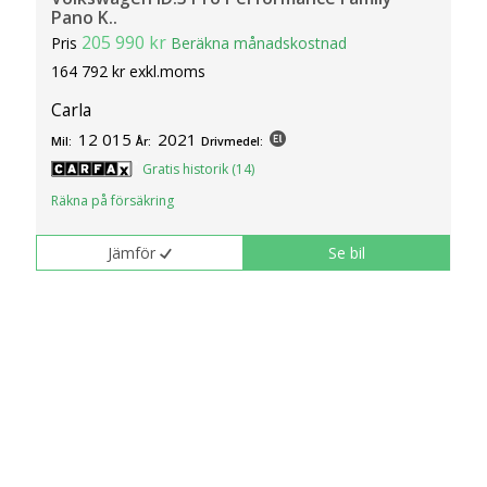
Pano K..
205 990 kr
Pris
Beräkna månadskostnad
164 792 kr exkl.moms
Carla
12 015
2021
Mil:
År:
Drivmedel:
Gratis historik (14)
Räkna på försäkring
Jämför
Se bil