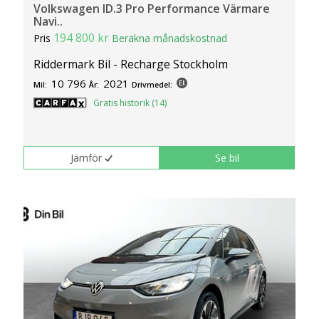
Volkswagen ID.3 Pro Performance Värmare
Navi..
194 800 kr
Pris
Beräkna månadskostnad
Riddermark Bil - Recharge Stockholm
10 796
2021
Mil:
År:
Drivmedel:
Gratis historik (14)
Jämför
Se bil