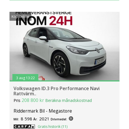
Köp online
3 aug 13:22
Volkswagen ID.3 Pro Performance Navi
Rattvärm..
208 800 kr
Pris
Beräkna månadskostnad
Riddermark Bil - Megastore
8 598
2021
Mil:
År:
Drivmedel:
Gratis historik (11)