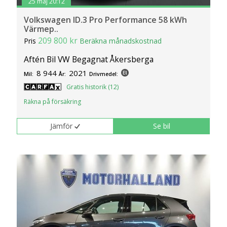
25 maj 20:12
Volkswagen ID.3 Pro Performance 58 kWh
Värmep..
209 800 kr
Pris
Beräkna månadskostnad
Aftén Bil VW Begagnat Åkersberga
8 944
2021
Mil:
År:
Drivmedel:
Gratis historik (12)
Räkna på försäkring
Jämför
Se bil