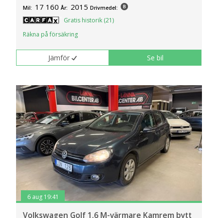
17 160
2015
Mil:
År:
Drivmedel:
Gratis historik (21)
Räkna på försäkring
Jämför
Se bil
6 aug 19:41
Volkswagen Golf 1.6 M-värmare Kamrem bytt