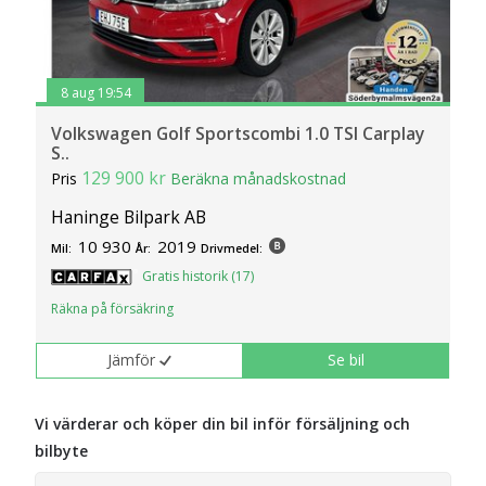
8 aug 19:54
Volkswagen Golf Sportscombi 1.0 TSI Carplay
S..
129 900 kr
Pris
Beräkna månadskostnad
Haninge Bilpark AB
10 930
2019
Mil:
År:
Drivmedel:
Gratis historik (17)
Räkna på försäkring
Jämför
Se bil
Vi värderar och köper din bil inför försäljning och
bilbyte