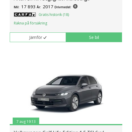
17 893
2017
Mil:
År:
Drivmedel:
Gratis historik (18)
Räkna på försäkring
Jämför
Se bil
7 aug 19:13