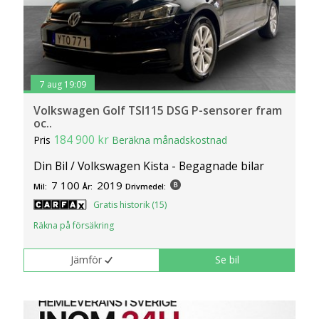
7 aug 19:09
Volkswagen Golf TSI115 DSG P-sensorer fram
oc..
184 900 kr
Pris
Beräkna månadskostnad
Din Bil / Volkswagen Kista - Begagnade bilar
7 100
2019
Mil:
År:
Drivmedel:
Gratis historik (15)
Räkna på försäkring
Jämför
Se bil