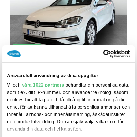
7 aug 20:26
Volkswagen Golf Sportscombi TSI110 Drag
Backk..
129 900 kr
Pris
Beräkna månadskostnad
Ansvarsfull användning av dina uppgifter
Din Bil / Volkswagen Värmdö - Begagnade bilar
Vi och
våra 1022 partners
behandlar din personliga data,
13 110
2018
som t.ex. ditt IP-nummer, och använder teknologi såsom
Mil:
År:
Drivmedel:
cookies för att lagra och få tillgång till information på din
Gratis historik (13)
enhet för att kunna tillhandahålla personliga annonser och
Räkna på försäkring
innehåll, annons- och innehållsmätning, åskådarinsikter
och produktutveckling. Du kan själv välja vilka som får
Jämför
Se bil
använda din data och i vilka syften.