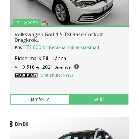
7 aug 20:50
Volkswagen Golf 1.5 TSI Base Cockpit
Dragkrok..
179 800 kr
Pris
Beräkna månadskostnad
Riddermark Bil - Länna
9 518
2021
Mil:
År:
Drivmedel:
Gratis historik (13)
Jämför
Se bil