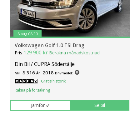
8 aug 08:39
Volkswagen Golf 1.0 TSI Drag
129 900 kr
Pris
Beräkna månadskostnad
Din Bil / CUPRA Södertälje
8 316
2018
Mil:
År:
Drivmedel:
Gratis historik
Räkna på försäkring
Jämför
Se bil