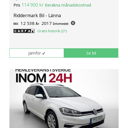
114 900 kr
Pris
Beräkna månadskostnad
Riddermark Bil - Länna
12 538
2017
Mil:
År:
Drivmedel:
Gratis historik (21)
Jämför
Se bil