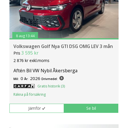
8 aug 13:44
Volkswagen Golf Nya GTI DSG OMG LEV 3 mån
3 595 kr
Pris
2 876 kr exkl.moms
Aftén Bil VW Nybil Åkersberga
0
2026
Mil:
År:
Drivmedel:
Gratis historik (3)
Räkna på försäkring
Jämför
Se bil