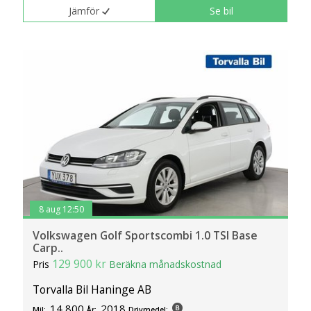
Jämför
Se bil
8 aug 12:50
Volkswagen Golf Sportscombi 1.0 TSI Base
Carp..
129 900 kr
Pris
Beräkna månadskostnad
Torvalla Bil Haninge AB
14 800
2018
Mil:
År:
Drivmedel: