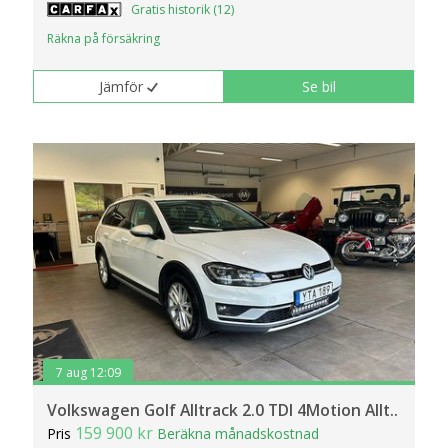
Gratis historik (12)
Räkna på försäkring
Jämför
Se bil
7 aug 12:09
Volkswagen Golf Alltrack 2.0 TDI 4Motion Allt..
159 900 kr
Pris
Beräkna månadskostnad