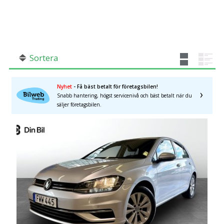
SÖK
Fler val
Mil från
Mil till
Sortera
Nyhet
- Få bäst betalt för företagsbilen!
Snabb hantering, högst servicenivå och bäst betalt när du
Stockholms län
×
säljer företagsbilen.