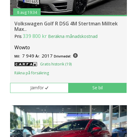
8 aug 19:34
Volkswagen Golf R DSG 4M Stertman Milltek
Max..
339 800 kr
Pris
Beräkna månadskostnad
Wowto
7 949
2017
Mil:
År:
Drivmedel:
Gratis historik (19)
Räkna på försäkring
Jämför
Se bil