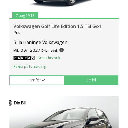
7 aug 19:13
Volkswagen Golf Life Edition 1,5 TSI 6vxl
Pris
Bilia Haninge Volkswagen
0
2027
Mil:
År:
Drivmedel:
Gratis historik
Räkna på försäkring
Jämför
Se bil