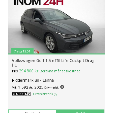
7 aug 13:51
Volkswagen Golf 1.5 eTSI Life Cockpit Drag
HU..
294 800 kr
Pris
Beräkna månadskostnad
Riddermark Bil - Länna
1 592
2025
Mil:
År:
Drivmedel:
Gratis historik (6)