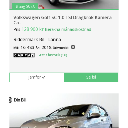
8 aug 08:48
Volkswagen Golf SC 1.0 TSI Dragkrok Kamera
Ca..
128 900 kr
Pris
Beräkna månadskostnad
Riddermark Bil - Länna
16 483
2018
Mil:
År:
Drivmedel:
Gratis historik (16)
Jämför
Se bil