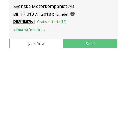
Svenska Motorkompaniet AB
17 013
2018
Mil:
År:
Drivmedel:
Gratis historik (18)
Räkna på försäkring
Jämför
Se bil