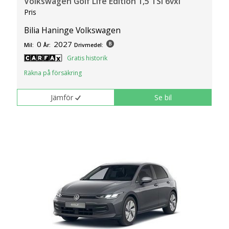
Volkswagen Golf Life Edition 1,5 TSI 6vxl
Pris
Bilia Haninge Volkswagen
0
2027
Mil:
År:
Drivmedel:
Gratis historik
Räkna på försäkring
Jämför
Se bil