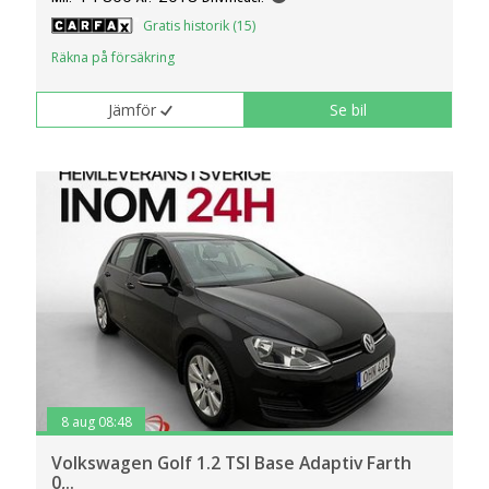
Gratis historik (15)
Räkna på försäkring
Jämför
Se bil
8 aug 08:48
Volkswagen Golf 1.2 TSI Base Adaptiv Farth
0,..