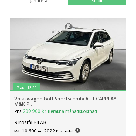
Jämför
Se bil
7 aug 13:25
Volkswagen Golf Sportscombi AUT CARPLAY
M&K P..
209 900 kr
Pris
Beräkna månadskostnad
Rindstål Bil AB
10 600
2022
Mil:
År:
Drivmedel: