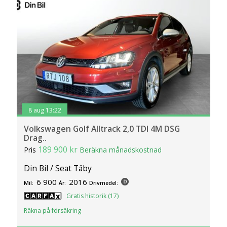
8 aug 13:22
Volkswagen Golf Alltrack 2,0 TDI 4M DSG
Drag..
189 900 kr
Pris
Beräkna månadskostnad
Din Bil / Seat Täby
6 900
2016
Mil:
År:
Drivmedel:
Gratis historik (17)
Räkna på försäkring