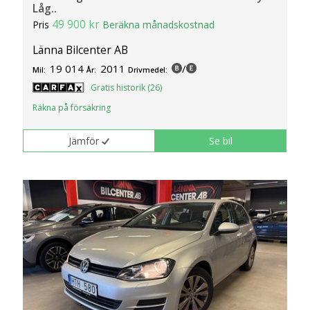
Låg..
49 900 kr
Pris
Beräkna månadskostnad
Länna Bilcenter AB
19 014
2011
/
Mil:
År:
Drivmedel:
Gratis historik (26)
Räkna på försäkring
Jämför
Se bil