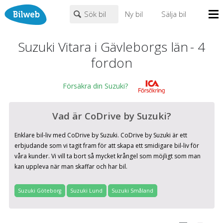
Sök bil
Ny bil
Sälja bil
Mina sidor
Suzuki Vitara i Gävleborgs län
-
4
PERSONBIL
TRANSPORT
HUSBIL/HUSVAGN
MC/MOPED/ATV
fordon
Bilhandlare
Suzuki
×
×
Vitara
Biltyper
Försäkra din Suzuki?
Alla städer
Endast fordon från MRF-anslutna handlare
Nyheter
Vad är CoDrive by Suzuki?
Hämtning & lämning vid service
Billån
Fritext
Enklare bil-liv med CoDrive by Suzuki. CoDrive by Suzuki är ett
Privatleasing
erbjudande som vi tagit fram för att skapa ett smidigare bil-liv för
Leasing
våra kunder. Vi vill ta bort så mycket krångel som möjligt som man
kan uppleva när man skaffar och har bil.
Populära märken
Volvo
,
Audi
,
Mercedes
,
Volkswagen
,
BMW
Väghjälp
0
kr
till
mer än 500000
kr
Kontakt
Suzuki Göteborg
Suzuki Lund
Suzuki Småland
Om oss
Auktioner
Justera priset genom att dra i knapparna