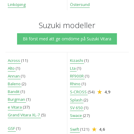
Linköping
Östersund
Suzuki modeller
Bli först med att ge omdöme på Suzuki Vitara
Across
(11)
Kizashi
(1)
Alto
(1)
Lta
(1)
Annan
(1)
RF900R
(1)
Baleno
(2)
Rhino
(1)
Bandit
(1)
S-CROSS
(54)
4,9
Burgman
(1)
Splash
(2)
e Vitara
(37)
SV 650
(1)
Grand Vitara XL-7
(5)
Swace
(27)
GSF
(1)
Swift
(121)
4,6