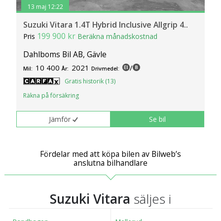
inställningar för cookies.
13 maj 12:22
Suzuki Vitara 1.4T Hybrid Inclusive Allgrip 4..
199 900 kr
Pris
Beräkna månadskostnad
Dahlboms Bil AB, Gävle
10 400
2021
/
Mil:
År:
Drivmedel:
Gratis historik (13)
Räkna på försäkring
Jämför
Se bil
Fördelar med att köpa bilen av Bilweb’s
anslutna bilhandlare
Suzuki Vitara
säljes i