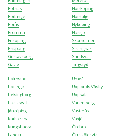
Bandhagen
Mellerud
Bollnäs
Norrköping
Borlänge
Norrtälje
Borås
Nyköping
Bromma
Nässjö
Enköping
Skärholmen
Finspång
Strängnäs
Gustavsberg
Sundsvall
Gävle
Tingsryd
Halmstad
Umeå
Haninge
Upplands Väsby
Helsingborg
Uppsala
Hudiksvall
Vänersborg
Jönköping
Västerås
Karlskrona
Växjö
Kungsbacka
Örebro
Laholm
Örnsköldsvik