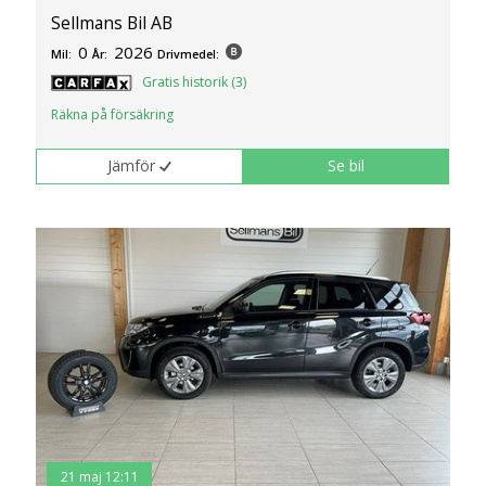
Sellmans Bil AB
0
2026
Mil:
År:
Drivmedel:
Gratis historik (3)
Räkna på försäkring
Jämför
Se bil
21 maj 12:11