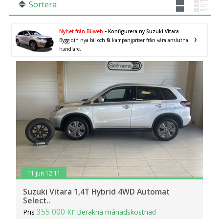
Sortera
År från
År till
SÖK
Fler val
Nyhet från Bilweb
- Konfigurera ny Suzuki Vitara
Mil från
Mil till
Bygg din nya bil och få kampanjpriser från våra anslutna
handlare.
Gävleborgs län
×
11 jun 12:11
Suzuki Vitara 1,4T Hybrid 4WD Automat
Select..
355 000 kr
Pris
Beräkna månadskostnad