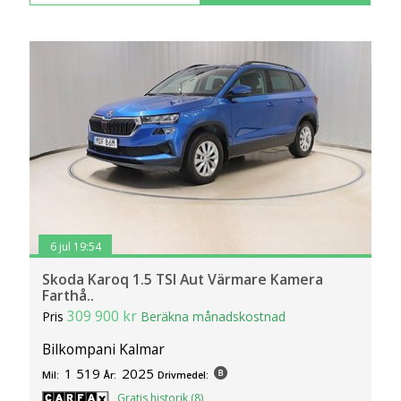
6 jul 19:54
Skoda Karoq 1.5 TSI Aut Värmare Kamera
Farthå..
309 900 kr
Pris
Beräkna månadskostnad
Bilkompani Kalmar
1 519
2025
Mil:
År:
Drivmedel:
Gratis historik (8)