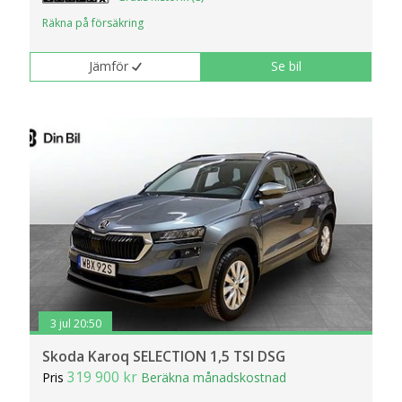
Räkna på försäkring
Jämför
Se bil
3 jul 20:50
Skoda Karoq SELECTION 1,5 TSI DSG
319 900 kr
Pris
Beräkna månadskostnad