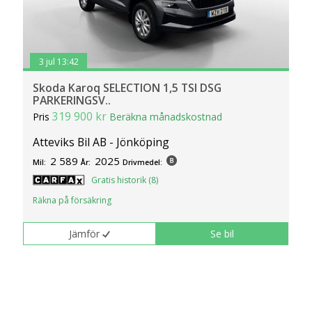
3 jul 13:42
Skoda Karoq SELECTION 1,5 TSI DSG
PARKERINGSV..
319 900 kr
Pris
Beräkna månadskostnad
Atteviks Bil AB - Jönköping
2 589
2025
Mil:
År:
Drivmedel:
Gratis historik (8)
Räkna på försäkring
Jämför
Se bil