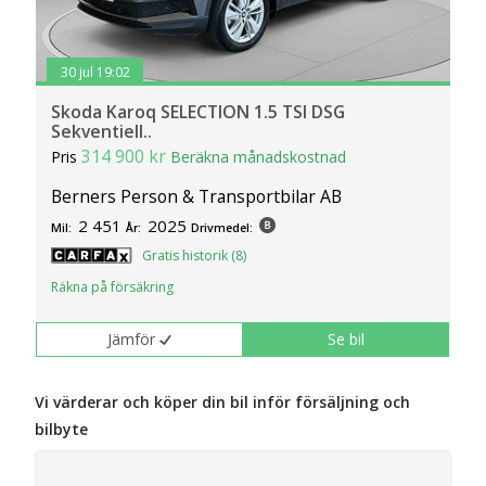
30 jul 19:02
Skoda Karoq SELECTION 1.5 TSI DSG
Sekventiell..
314 900 kr
Pris
Beräkna månadskostnad
Berners Person & Transportbilar AB
2 451
2025
Mil:
År:
Drivmedel:
Gratis historik (8)
Räkna på försäkring
Jämför
Se bil
Vi värderar och köper din bil inför försäljning och
bilbyte