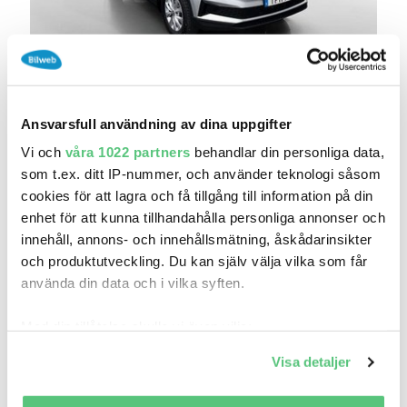
30 jun 08:38
Skoda Karoq SELECTION 1,5 TSI DSG
PARKERINGSV..
Ansvarsfull användning av dina uppgifter
319 900 kr
Pris
Beräkna månadskostnad
Vi och
våra 1022 partners
behandlar din personliga data,
Atteviks Bil AB - Jönköping
som t.ex. ditt IP-nummer, och använder teknologi såsom
3 207
2025
cookies för att lagra och få tillgång till information på din
Mil:
År:
Drivmedel:
enhet för att kunna tillhandahålla personliga annonser och
Gratis historik (8)
innehåll, annons- och innehållsmätning, åskådarinsikter
Räkna på försäkring
och produktutveckling. Du kan själv välja vilka som får
använda din data och i vilka syften.
Jämför
Se bil
Med din tillåtelse skulle vi även vilja:
Samla in information om din geografiska plats
Visa detaljer
som kan ha en noggrannhet på upp till flera meter
Identifiera din enhet genom att aktivt skanna den