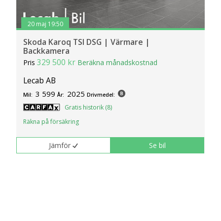
20 maj 19:50
Skoda Karoq TSI DSG | Värmare |
Backkamera
329 500 kr
Pris
Beräkna månadskostnad
Lecab AB
3 599
2025
Mil:
År:
Drivmedel:
Gratis historik (8)
Räkna på försäkring
Jämför
Se bil