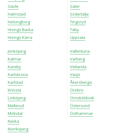
Gävle
Säter
Halmstad
Södertälje
Helsingborg
Tingsryd
Hisings Backa
Täby
Hisings Kärra
Uppsala
Jönköping
Vallentuna
Kalmar
Varberg
Kareby
Vetlanda
Karlskrona
Växjö
Karlstad
Åkersberga
Knivsta
Örebro
Linköping
Örnsköldsvik
Mellerud
Östersund
Mölndal
Östhammar
Nacka
Norrköping