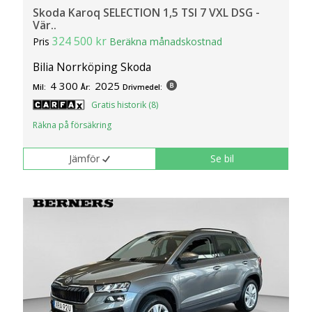
Skoda Karoq SELECTION 1,5 TSI 7 VXL DSG -
Vär..
324 500 kr
Pris
Beräkna månadskostnad
Bilia Norrköping Skoda
4 300
2025
Mil:
År:
Drivmedel:
Gratis historik (8)
Räkna på försäkring
Jämför
Se bil