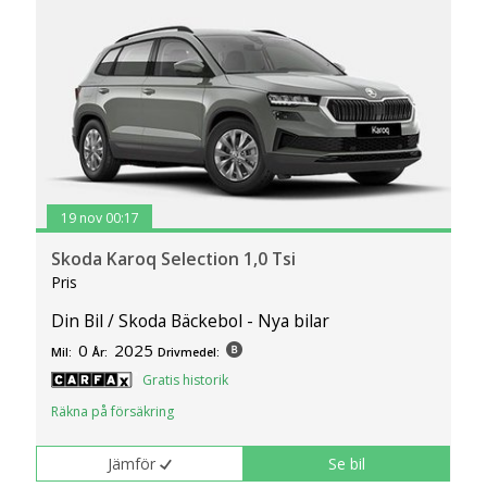
19 nov 00:17
Skoda Karoq Selection 1,0 Tsi
Pris
Din Bil / Skoda Bäckebol - Nya bilar
0
2025
Mil:
År:
Drivmedel:
Gratis historik
Räkna på försäkring
Jämför
Se bil