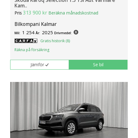
Skoda Karoq Selection 1.5 TSI Aut Värmare
Kam..
313 900 kr
Pris
Beräkna månadskostnad
Bilkompani Kalmar
1 254
2025
Mil:
År:
Drivmedel:
Gratis historik (8)
Räkna på försäkring
Jämför
Se bil