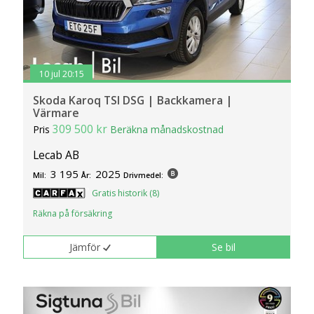
10 jul 20:15
Skoda Karoq TSI DSG | Backkamera |
Värmare
309 500 kr
Pris
Beräkna månadskostnad
Lecab AB
3 195
2025
Mil:
År:
Drivmedel:
Gratis historik (8)
Räkna på försäkring
Jämför
Se bil