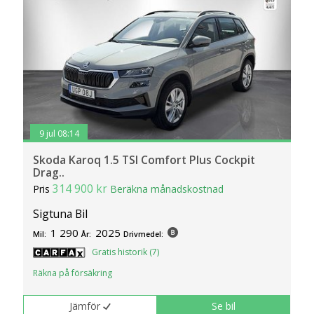
9 jul 08:14
Skoda Karoq 1.5 TSI Comfort Plus Cockpit
Drag..
314 900 kr
Pris
Beräkna månadskostnad
Sigtuna Bil
1 290
2025
Mil:
År:
Drivmedel:
Gratis historik (7)
Räkna på försäkring
Jämför
Se bil