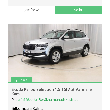
Jämför
Se bil
8 jun 19:47
Skoda Karoq Selection 1.5 TSI Aut Värmare
Kam..
313 900 kr
Pris
Beräkna månadskostnad
Bilkompani Kalmar