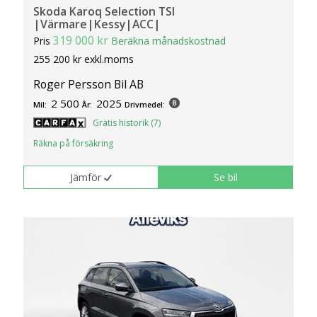
Skoda Karoq Selection TSI
|Värmare|Kessy|ACC|
319 000 kr
Pris
Beräkna månadskostnad
255 200 kr exkl.moms
Roger Persson Bil AB
2 500
2025
Mil:
År:
Drivmedel:
Gratis historik (7)
Räkna på försäkring
Jämför
Se bil