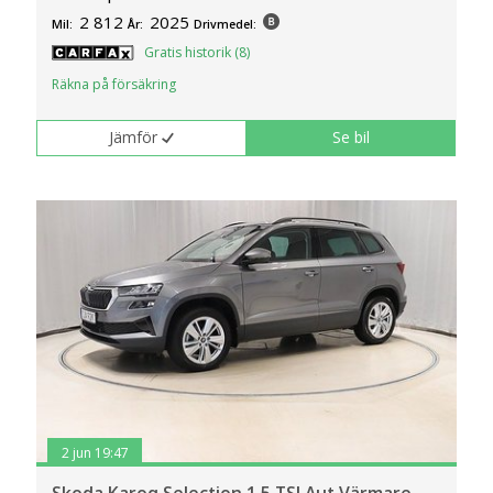
2 812
2025
Mil:
År:
Drivmedel:
Gratis historik (8)
Räkna på försäkring
Jämför
Se bil
2 jun 19:47