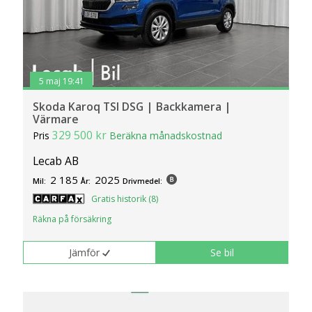
5 maj 19:41
Skoda Karoq TSI DSG | Backkamera |
Värmare
329 500 kr
Pris
Beräkna månadskostnad
Lecab AB
2 185
2025
Mil:
År:
Drivmedel:
Gratis historik (8)
Räkna på försäkring
Jämför
Se bil