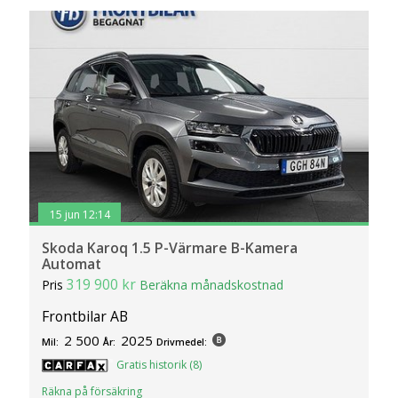
15 jun 12:14
Skoda Karoq 1.5 P-Värmare B-Kamera
Automat
319 900 kr
Pris
Beräkna månadskostnad
Frontbilar AB
2 500
2025
Mil:
År:
Drivmedel:
Gratis historik (8)
Räkna på försäkring