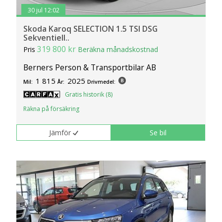
30 jul 12:02
Skoda Karoq SELECTION 1.5 TSI DSG
Sekventiell..
319 800 kr
Pris
Beräkna månadskostnad
Berners Person & Transportbilar AB
1 815
2025
Mil:
År:
Drivmedel:
Gratis historik (8)
Räkna på försäkring
Jämför
Se bil