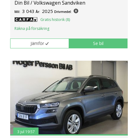
Din Bil / Volkswagen Sandviken
3 043
2025
Mil:
År:
Drivmedel:
Gratis historik (8)
Räkna på försäkring
Jämför
Se bil
3 jul 19:57