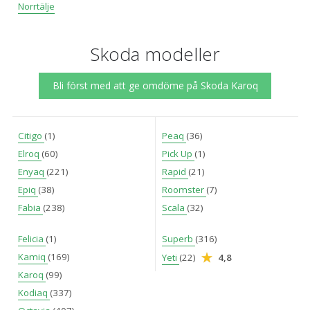
Norrtälje
Skoda modeller
Bli först med att ge omdöme på Skoda Karoq
Citigo
(1)
Peaq
(36)
Elroq
(60)
Pick Up
(1)
Enyaq
(221)
Rapid
(21)
Epiq
(38)
Roomster
(7)
Fabia
(238)
Scala
(32)
Felicia
(1)
Superb
(316)
Kamiq
(169)
Yeti
(22)
4,8
Karoq
(99)
Kodiaq
(337)