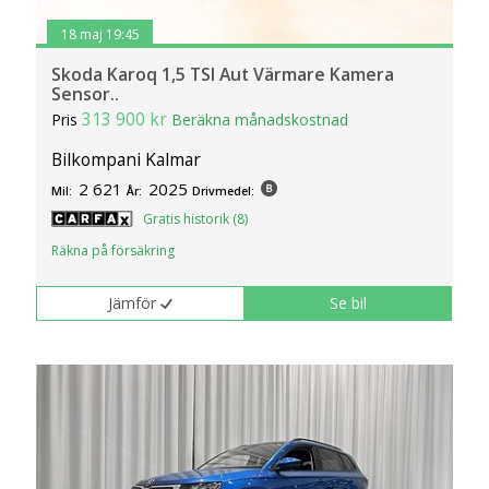
18 maj 19:45
Skoda Karoq 1,5 TSI Aut Värmare Kamera
Sensor..
313 900 kr
Pris
Beräkna månadskostnad
Bilkompani Kalmar
2 621
2025
Mil:
År:
Drivmedel:
Gratis historik (8)
Räkna på försäkring
Jämför
Se bil