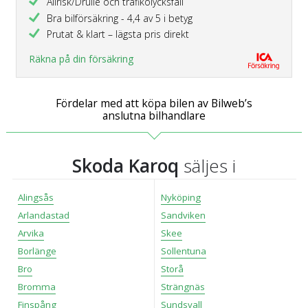
Allrisk/Drulle och trafikolycksfall
Bra bilförsäkring - 4,4 av 5 i betyg
Prutat & klart – lägsta pris direkt
Räkna på din försäkring
Fördelar med att köpa bilen av Bilweb’s
anslutna bilhandlare
Skoda Karoq
säljes i
Alingsås
Nyköping
Arlandastad
Sandviken
Arvika
Skee
Borlänge
Sollentuna
Bro
Storå
Bromma
Strängnäs
Finspång
Sundsvall