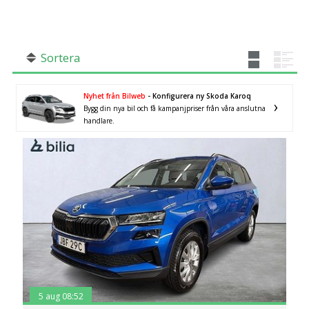
SÖK
Fler val
Mil från
Mil till
Sortera
Nyhet från Bilweb
- Konfigurera ny Skoda Karoq
Bygg din nya bil och få kampanjpriser från våra anslutna
handlare.
Län (alla)
5 aug 08:52