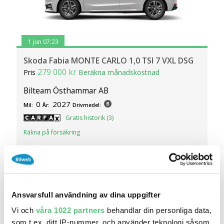
1 jun 07:23
Skoda Fabia MONTE CARLO 1,0 TSI 7 VXL DSG
279 000 kr
Pris
Beräkna månadskostnad
Bilteam Östhammar AB
0
2027
Mil:
År:
Drivmedel:
Gratis historik (3)
Räkna på försäkring
Jämför
Se bil
Ansvarsfull användning av dina uppgifter
Vi och
våra 1022 partners
behandlar din personliga data,
som t.ex. ditt IP-nummer, och använder teknologi såsom