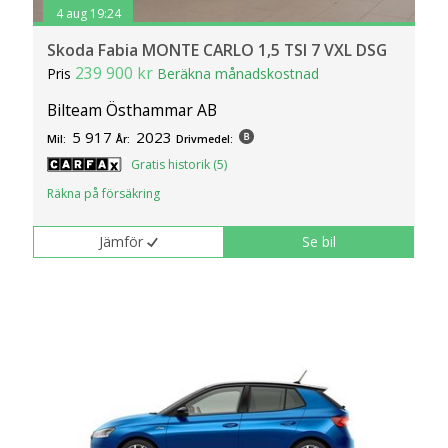
4 aug 19:24
Skoda Fabia MONTE CARLO 1,5 TSI 7 VXL DSG
239 900 kr
Pris
Beräkna månadskostnad
Bilteam Östhammar AB
5 917
2023
Mil:
År:
Drivmedel:
Gratis historik (5)
Räkna på försäkring
Jämför
Se bil