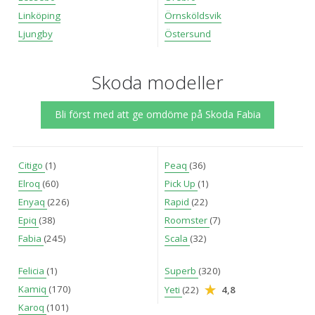
Linköping
Örnsköldsvik
Ljungby
Östersund
Skoda modeller
Bli först med att ge omdöme på Skoda Fabia
Citigo
(1)
Peaq
(36)
Elroq
(60)
Pick Up
(1)
Enyaq
(226)
Rapid
(22)
Epiq
(38)
Roomster
(7)
Fabia
(245)
Scala
(32)
Felicia
(1)
Superb
(320)
Kamiq
(170)
Yeti
(22)
4,8
Karoq
(101)