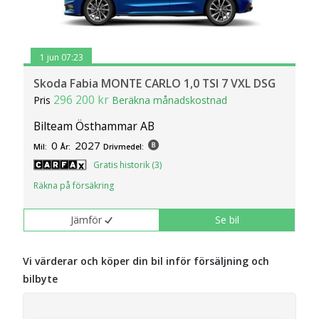
1 jun 07:23
Skoda Fabia MONTE CARLO 1,0 TSI 7 VXL DSG
296 200 kr
Pris
Beräkna månadskostnad
Bilteam Östhammar AB
0
2027
Mil:
År:
Drivmedel:
Gratis historik (3)
Räkna på försäkring
Jämför
Se bil
Vi värderar och köper din bil inför försäljning och
bilbyte