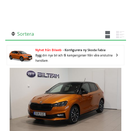
SÖK
Fler val
Mil från
Mil till
Sortera
Nyhet från Bilweb
- Konfigurera ny Skoda Fabia
Bygg din nya bil och få kampanjpriser från våra anslutna
Uppsala län
×
handlare.