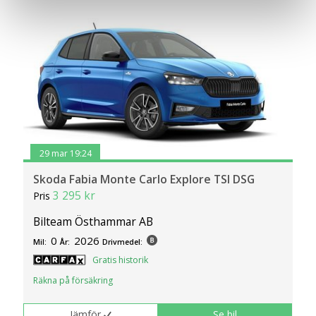
en säker - och trygg marknadsplats och för att kunna ge
dig relevanta tips, nyheter och anpassad reklam. Genom
att klicka på Tillåt alla godkänner du vår hantering av
cookies och samtycker till att vi mäter och delar
information om din användning av webbplatsen med våra
partners. För att ändra vilka typer av cookies vi använder
klickar du på Anpassa. Du kan alltid ändra dina
inställningar för cookies.
29 mar 19:24
Skoda Fabia Monte Carlo Explore TSI DSG
3 295 kr
Pris
Bilteam Östhammar AB
0
2026
Mil:
År:
Drivmedel:
Gratis historik
Räkna på försäkring
Jämför
Se bil