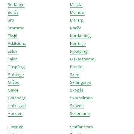
Borlänge
Motala
Borås
Mölndal
Bro
Mörarp
Bromma
Nacka
Eksjö
Norrköping
Eskilstuna
Norrtälje
Eslöv
Nyköping
Falun
Oskarshamn
Finspång
Partille
Fjälkinge
Skee
Gråbo
Skillingaryd
Gävle
Skogås
Göteborg
Skärholmen
Halmstad
Skövde
Handen
Sollentuna
Haninge
Staffanstorp