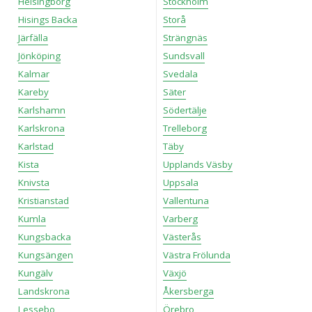
Helsingborg
Stockholm
Hisings Backa
Storå
Järfälla
Strängnäs
Jönköping
Sundsvall
Kalmar
Svedala
Kareby
Säter
Karlshamn
Södertälje
Karlskrona
Trelleborg
Karlstad
Täby
Kista
Upplands Väsby
Knivsta
Uppsala
Kristianstad
Vallentuna
Kumla
Varberg
Kungsbacka
Västerås
Kungsängen
Västra Frölunda
Kungälv
Växjö
Landskrona
Åkersberga
Lessebo
Örebro