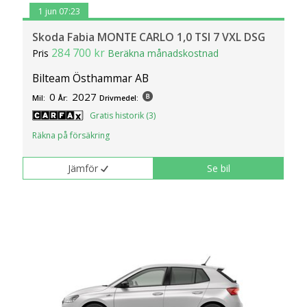
1 jun 07:23
Skoda Fabia MONTE CARLO 1,0 TSI 7 VXL DSG
284 700 kr
Pris
Beräkna månadskostnad
Bilteam Östhammar AB
0
2027
Mil:
År:
Drivmedel:
Gratis historik (3)
Räkna på försäkring
Jämför
Se bil