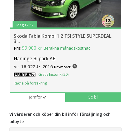
idag 12:57
Skoda Fabia Kombi 1.2 TSI STYLE SUPERDEAL
3...
99 900 kr
Pris
Beräkna månadskostnad
Haninge Bilpark AB
16 022
2016
Mil:
År:
Drivmedel:
Gratis historik (20)
Räkna på försäkring
Jämför
Se bil
Vi värderar och köper din bil inför försäljning och
bilbyte