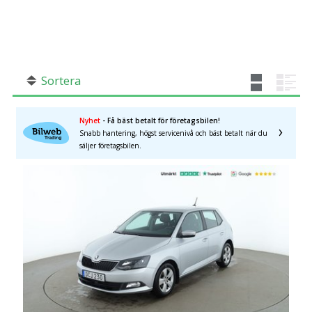
SÖK
Fler val
Mil från
Mil till
Sortera
Nyhet
- Få bäst betalt för företagsbilen!
Snabb hantering, högst servicenivå och bäst betalt när du
Stockholms län
×
säljer företagsbilen.