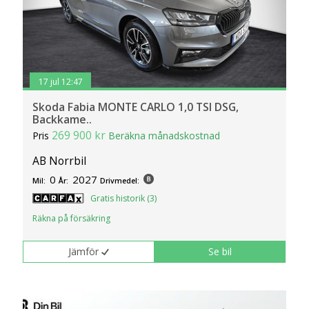
17 jul 12:47
Skoda Fabia MONTE CARLO 1,0 TSI DSG,
Backkame..
269 900 kr
Pris
Beräkna månadskostnad
AB Norrbil
0
2027
Mil:
År:
Drivmedel:
Gratis historik (3)
Räkna på försäkring
Jämför
Se bil