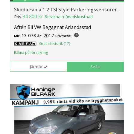
Skoda Fabia 1.2 TSI Style Parkeringssensorer..
94 800 kr
Pris
Beräkna månadskostnad
Aftén Bil VW Begagnat Arlandastad
13 078
2017
Mil:
År:
Drivmedel:
Gratis historik (17)
Räkna på försäkring
Jämför
Se bil