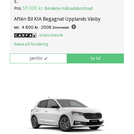
s..
59 000 kr
Pris
Beräkna månadskostnad
Aftén Bil KIA Begagnat Upplands Väsby
4 800
2008
Mil:
År:
Drivmedel:
Gratis historik
Räkna på försäkring
Jämför
Se bil