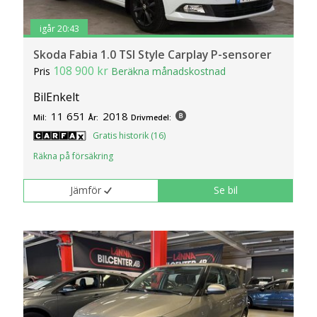
igår 20:43
Skoda Fabia 1.0 TSI Style Carplay P-sensorer
108 900 kr
Pris
Beräkna månadskostnad
BilEnkelt
11 651
2018
Mil:
År:
Drivmedel:
Gratis historik (16)
Räkna på försäkring
Jämför
Se bil