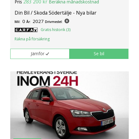
283 200 kr
Pris
Beräkna månadskostnad
Din Bil / Skoda Södertälje - Nya bilar
0
2027
Mil:
År:
Drivmedel:
Gratis historik (3)
Räkna på försäkring
Jämför
Se bil