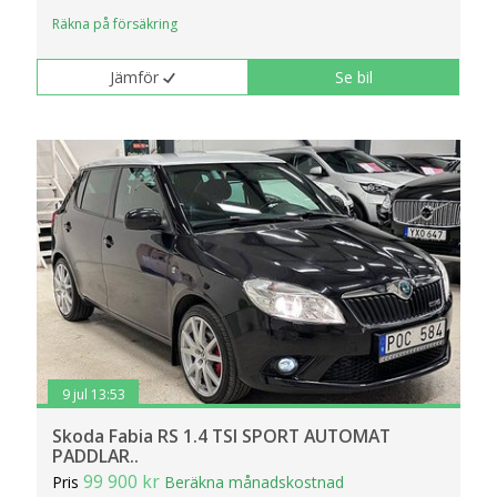
Räkna på försäkring
Jämför
Se bil
9 jul 13:53
Skoda Fabia RS 1.4 TSI SPORT AUTOMAT
PADDLAR..
99 900 kr
Pris
Beräkna månadskostnad