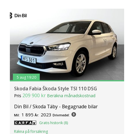
5 aug 19:20
Skoda Fabia Škoda Style TSI 110 DSG
209 900 kr
Pris
Beräkna månadskostnad
Din Bil / Skoda Täby - Begagnade bilar
1 895
2023
Mil:
År:
Drivmedel:
Gratis historik (8)
Räkna på försäkring