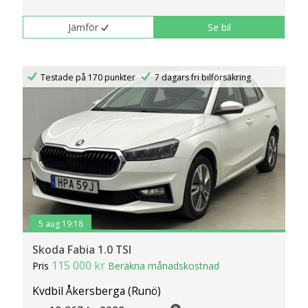
Jämför
Se bil
Testade på 170 punkter
7 dagars fri bilförsäkring
5 aug 19:18
Skoda Fabia 1.0 TSI
115 000 kr
Pris
Beräkna månadskostnad
Kvdbil Åkersberga (Runö)