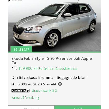
16 jul 19:17
Skoda Fabia Style TSI95 P-sensor bak Apple
Ca..
129 900 kr
Pris
Beräkna månadskostnad
Din Bil / Skoda Bromma - Begagnade bilar
5 092
2020
Mil:
År:
Drivmedel:
Gratis historik (10)
Räkna på försäkring