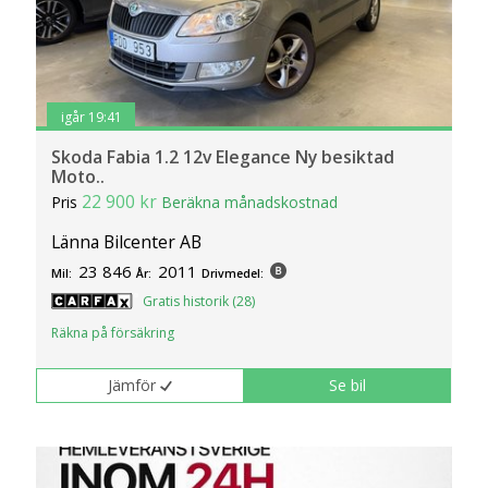
igår 19:41
Skoda Fabia 1.2 12v Elegance Ny besiktad
Moto..
22 900 kr
Pris
Beräkna månadskostnad
Länna Bilcenter AB
23 846
2011
Mil:
År:
Drivmedel:
Gratis historik (28)
Räkna på försäkring
Jämför
Se bil