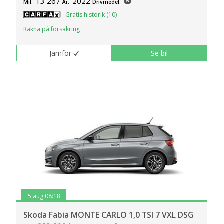
13 267
2022
Mil:
År:
Drivmedel:
Gratis historik (10)
Räkna på försäkring
Jämför
Se bil
5 aug 08:18
Skoda Fabia MONTE CARLO 1,0 TSI 7 VXL DSG