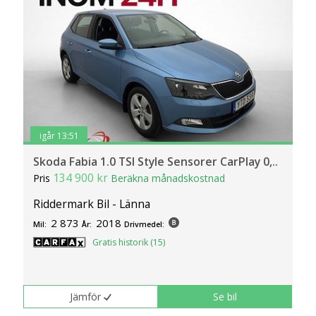
igår 13:51
Skoda Fabia 1.0 TSI Style Sensorer CarPlay 0,..
134 900 kr
Pris
Beräkna månadskostnad
Riddermark Bil - Länna
2 873
2018
Mil:
År:
Drivmedel:
Gratis historik (15)
Jämför
Se bil