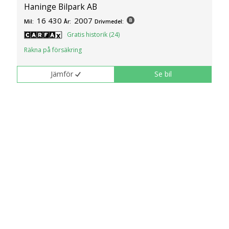
Haninge Bilpark AB
16 430
2007
Mil:
År:
Drivmedel:
Gratis historik (24)
Räkna på försäkring
Jämför
Se bil