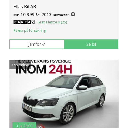
Ellas Bil AB
10 399
2013
Mil:
År:
Drivmedel:
Gratis historik (25)
Räkna på försäkring
Jämför
Se bil
Köp online
3 jul 20:09