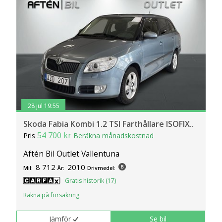
klickar du på Anpassa. Du kan alltid ändra dina
inställningar för cookies.
28 jul 19:55
Skoda Fabia Kombi 1.2 TSI Farthållare ISOFIX..
54 700 kr
Pris
Beräkna månadskostnad
Aftén Bil Outlet Vallentuna
8 712
2010
Mil:
År:
Drivmedel:
Gratis historik (17)
Räkna på försäkring
Jämför
Se bil