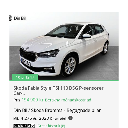
10 jul 12:17
Skoda Fabia Style TSI 110 DSG P-sensorer
Car-..
194 900 kr
Pris
Beräkna månadskostnad
Din Bil / Skoda Bromma - Begagnade bilar
4 275
2023
Mil:
År:
Drivmedel:
Gratis historik (8)