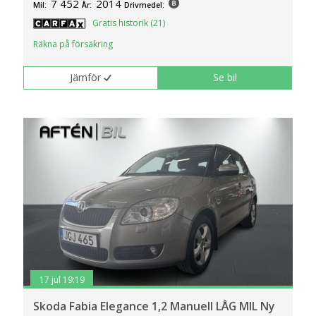
7 452
2014
Mil:
År:
Drivmedel:
Gratis historik (21)
Räkna på försäkring
Jämför
Se bil
17 jul 19:19
Skoda Fabia Elegance 1,2 Manuell LÅG MIL Ny