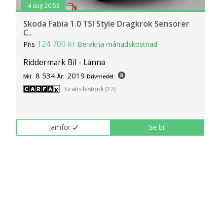
4 aug 20:53
Skoda Fabia 1.0 TSI Style Dragkrok Sensorer
C..
124 700 kr
Pris
Beräkna månadskostnad
Riddermark Bil - Länna
8 534
2019
Mil:
År:
Drivmedel:
Gratis historik (12)
Jämför
Se bil