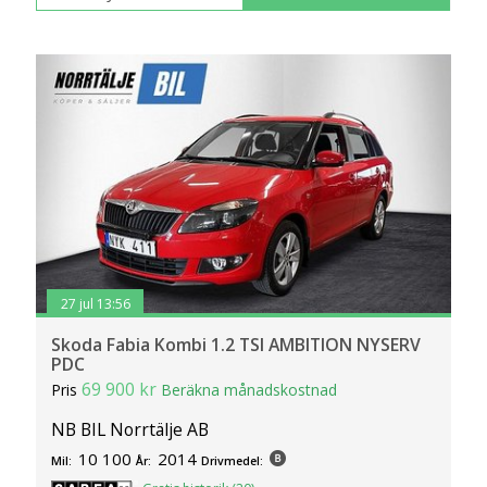
27 jul 13:56
Skoda Fabia Kombi 1.2 TSI AMBITION NYSERV
PDC
69 900 kr
Pris
Beräkna månadskostnad
NB BIL Norrtälje AB
10 100
2014
Mil:
År:
Drivmedel: