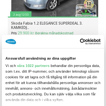
2 aug 12:53
Skoda Fabia 1.2 ELEGANCE SUPERDEAL 3.
KAMKEDJ..
29 900 kr
Pris
Beräkna månadskostnad
Haninge Bilpark AB
19 485
2011
Mil:
År:
Drivmedel:
Gratis historik (29)
Ansvarsfull användning av dina uppgifter
Räkna på försäkring
Vi och
våra 1022 partners
behandlar din personliga data,
som t.ex. ditt IP-nummer, och använder teknologi såsom
Jämför
Se bil
cookies för att lagra och få tillgång till information på din
enhet för att kunna tillhandahålla personliga annonser och
innehåll, annons- och innehållsmätning, åskådarinsikter
och produktutveckling. Du kan själv välja vilka som får
använda din data och i vilka syften.