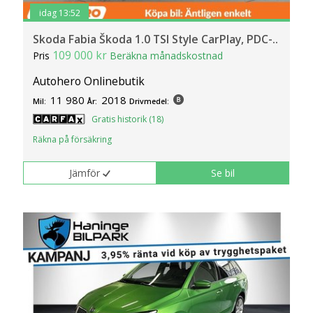
idag 13:52
Skoda Fabia Škoda 1.0 TSI Style CarPlay, PDC-..
109 000 kr
Pris
Beräkna månadskostnad
Autohero Onlinebutik
11 980
2018
Mil:
År:
Drivmedel:
Gratis historik (18)
Räkna på försäkring
Jämför
Se bil