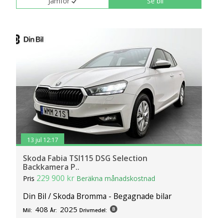
Jämför
Se bil
13 jul 12:17
Skoda Fabia TSI115 DSG Selection
Backkamera P..
229 900 kr
Pris
Beräkna månadskostnad
Din Bil / Skoda Bromma - Begagnade bilar
408
2025
Mil:
År:
Drivmedel: