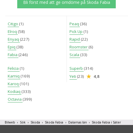
Bli först med att ge omdöme på Skoda Fabia
Citigo
(1)
Peaq
(36)
Elroq
(58)
Pick Up
(1)
Enyaq
(227)
Rapid
(22)
Epiq
(38)
Roomster
(6)
Fabia
(246)
Scala
(33)
Felicia
(1)
Superb
(314)
Kamiq
(169)
Yeti
(23)
4,8
Karoq
(101)
Kodiaq
(333)
Octavia
(399)
Bilweb
Sök
Skoda
Skoda Fabia
Dalarnas län
Skoda Fabia i Säter