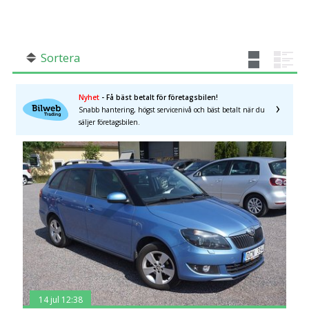
SÖK
Fler val
Mil från
Mil till
Sortera
Nyhet
- Få bäst betalt för företagsbilen!
Snabb hantering, högst servicenivå och bäst betalt när du
säljer företagsbilen.
Dalarnas län
×
14 jul 12:38