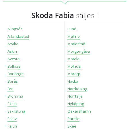
Skoda Fabia
säljes i
Alingsås
Lund
Arlandastad
Malmö
Arvika
Mariestad
Askim
Morgongåva
Avesta
Motala
Bollnäs
Mölndal
Borlänge
Mörarp
Borås
Nacka
Bro
Norrköping
Bromma
Norrtälje
Eksjö
Nyköping
Eskilstuna
Oskarshamn
Eslöv
Partille
Falun
Skee