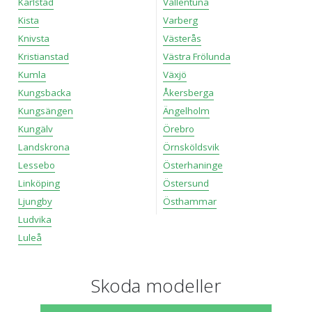
Karlstad
Vallentuna
Kista
Varberg
Knivsta
Västerås
Kristianstad
Västra Frölunda
Kumla
Växjö
Kungsbacka
Åkersberga
Kungsängen
Ängelholm
Kungälv
Örebro
Landskrona
Örnsköldsvik
Lessebo
Österhaninge
Linköping
Östersund
Ljungby
Östhammar
Ludvika
Luleå
Skoda modeller