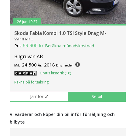
26 jun 19:37
Skoda Fabia Kombi 1.0 TSI Style Drag M-
värmar..
69 900 kr
Pris
Beräkna månadskostnad
Bilgruvan AB
24 500
2018
Mil:
År:
Drivmedel:
Gratis historik (16)
Räkna på försäkring
Jämför
Se bil
Vi värderar och köper din bil inför försäljning och
bilbyte