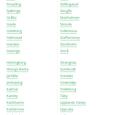
Finspång
Skillingaryd
Fjälkinge
Skogås
Gråbo
Skärholmen
Gävle
Skövde
Göteborg
Sollentuna
Halmstad
Staffanstorp
Handen
Stockholm
Haninge
Storå
Helsingborg
Strängnäs
Hisings Backa
Sundsvall
Järfälla
Svedala
Jönköping
Södertälje
Kalmar
Trelleborg
Kareby
Täby
Karlshamn
Upplands Väsby
Karlskrona
Uppsala