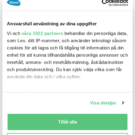
3 feb 13:48
Skoda Fabia Kombi 1.4 TDI Ny kamrem M-
Ansvarsfull användning av dina uppgifter
värmare
62 900 kr
Pris
Beräkna månadskostnad
Vi och
våra 1022 partners
behandlar din personliga data,
som t.ex. ditt IP-nummer, och använder teknologi såsom
Bilgruvan AB
cookies för att lagra och få tillgång till information på din
24 800
2015
Mil:
År:
Drivmedel:
enhet för att kunna tillhandahålla personliga annonser och
Gratis historik (18)
innehåll, annons- och innehållsmätning, åskådarinsikter
Räkna på försäkring
och produktutveckling. Du kan själv välja vilka som får
använda din data och i vilka syften.
Jämför
Se bil
Med din tillåtelse skulle vi även vilja:
Samla in information om din geografiska plats
Visa detaljer
som kan ha en noggrannhet på upp till flera meter
Identifiera din enhet genom att aktivt skanna den
för specifika kännetecken (fingeravtryck)
Tillåt alla
Ta reda på mer om hur dina personliga uppgifter