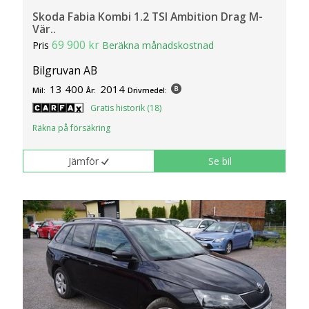
Skoda Fabia Kombi 1.2 TSI Ambition Drag M-
Vär..
69 900 kr
Pris
Beräkna månadskostnad
Bilgruvan AB
13 400
2014
Mil:
År:
Drivmedel:
Gratis historik (18)
Räkna på försäkring
Jämför
Se bil