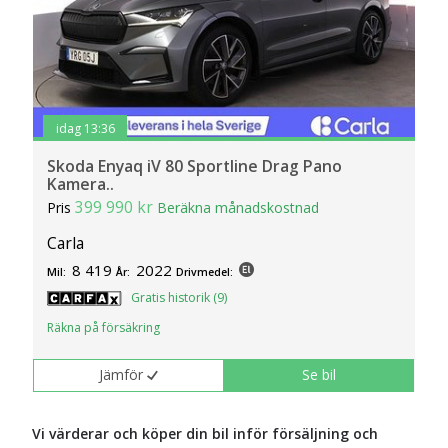
idag 13:36
Skoda Enyaq iV 80 Sportline Drag Pano
Kamera..
399 990 kr
Pris
Beräkna månadskostnad
Carla
8 419
2022
Mil:
År:
Drivmedel:
Gratis historik (9)
Räkna på försäkring
Jämför
Se bil
Vi värderar och köper din bil inför försäljning och