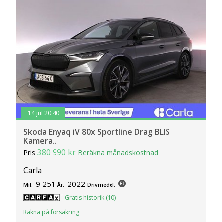
14 jul 20:40
Skoda Enyaq iV 80x Sportline Drag BLIS
Kamera..
380 990 kr
Pris
Beräkna månadskostnad
Carla
9 251
2022
Mil:
År:
Drivmedel:
Gratis historik (10)
Räkna på försäkring