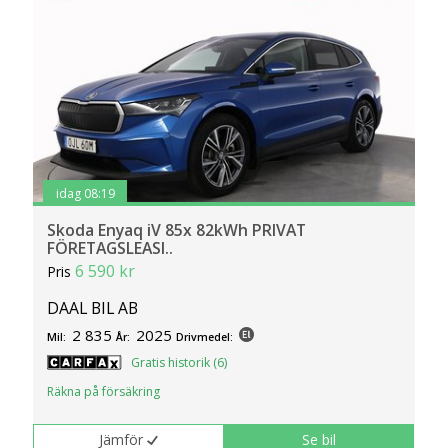
idag 08:19
Skoda Enyaq iV 85x 82kWh PRIVAT
FÖRETAGSLEASI..
6 590 kr
Pris
DAAL BIL AB
2 835
2025
Mil:
År:
Drivmedel:
Gratis historik (6)
Räkna på försäkring
Jämför
Se bil