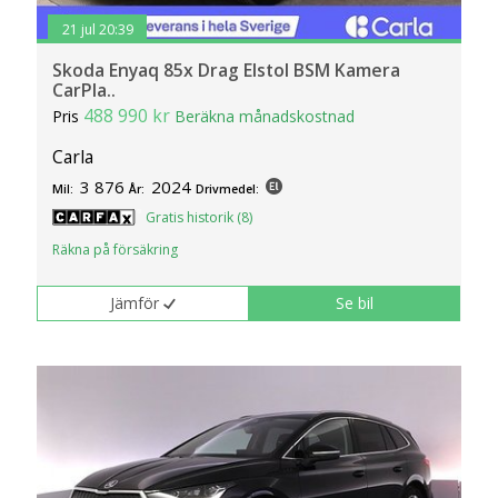
21 jul 20:39
Skoda Enyaq 85x Drag Elstol BSM Kamera
CarPla..
488 990 kr
Pris
Beräkna månadskostnad
Carla
3 876
2024
Mil:
År:
Drivmedel:
Gratis historik (8)
Räkna på försäkring
Jämför
Se bil