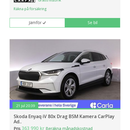
Gratis historik
Räkna på försäkring
Jämför
Se bil
21 jul 20:39
Skoda Enyaq iV 80x Drag BSM Kamera CarPlay
Ad..
363 990 kr
Pris
Beräkna månadskostnad