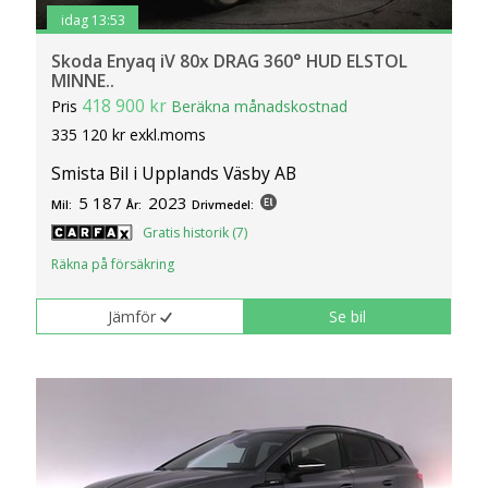
idag 13:53
Skoda Enyaq iV 80x DRAG 360° HUD ELSTOL
MINNE..
418 900 kr
Pris
Beräkna månadskostnad
335 120 kr exkl.moms
Smista Bil i Upplands Väsby AB
5 187
2023
Mil:
År:
Drivmedel:
Gratis historik (7)
Räkna på försäkring
Jämför
Se bil