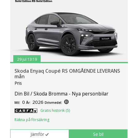
29 jul 13:19
Skoda Enyaq Coupé RS OMGÅENDE LEVERANS
mån
Pris
Din Bil / Skoda Bromma - Nya personbilar
0
2026
Mil:
År:
Drivmedel:
Gratis historik (5)
Räkna på försäkring
Jämför
Se bil