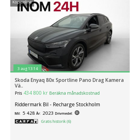
Köp online
3 aug 13:14
Skoda Enyaq 80x Sportline Pano Drag Kamera
Vä..
434 800 kr
Pris
Beräkna månadskostnad
Riddermark Bil - Recharge Stockholm
5 428
2023
Mil:
År:
Drivmedel:
Gratis historik (6)