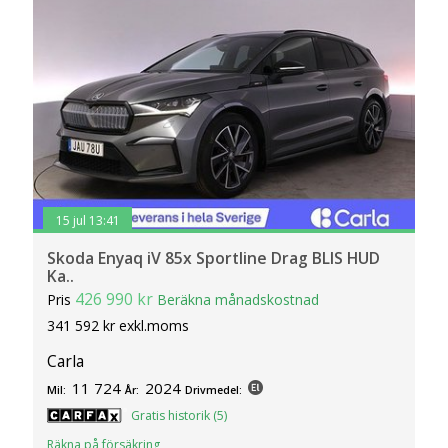
15 jul 13:41
Skoda Enyaq iV 85x Sportline Drag BLIS HUD
Ka..
426 990 kr
Pris
Beräkna månadskostnad
341 592 kr exkl.moms
Carla
11 724
2024
Mil:
År:
Drivmedel:
Gratis historik (5)
Räkna på försäkring