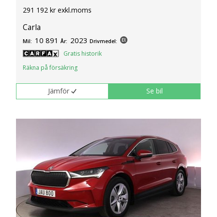
291 192 kr exkl.moms
Carla
10 891
2023
Mil:
År:
Drivmedel:
Gratis historik
Räkna på försäkring
Jämför
Se bil