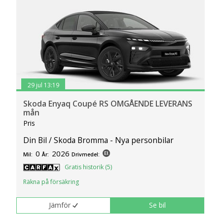
29 jul 13:19
Skoda Enyaq Coupé RS OMGÅENDE LEVERANS
mån
Pris
Din Bil / Skoda Bromma - Nya personbilar
0
2026
Mil:
År:
Drivmedel:
Gratis historik (5)
Räkna på försäkring
Jämför
Se bil