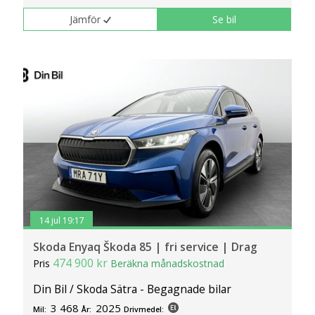
Jämför
Se bil
14 jul 19:17
Skoda Enyaq Škoda 85 | fri service | Drag
474 900 kr
Pris
Beräkna månadskostnad
Din Bil / Skoda Sätra - Begagnade bilar
3 468
2025
Mil:
År:
Drivmedel: