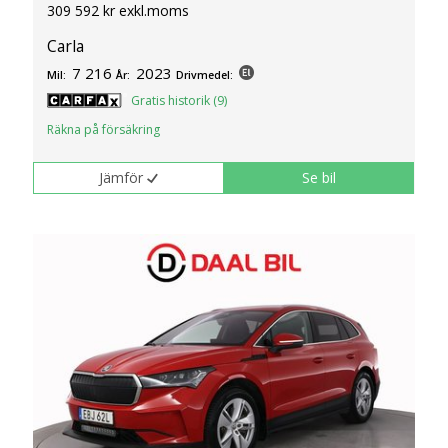
309 592 kr exkl.moms
klickar du på Anpassa. Du kan alltid ändra dina
inställningar för cookies.
Carla
7 216
2023
Mil:
År:
Drivmedel:
Gratis historik (9)
Räkna på försäkring
Jämför
Se bil