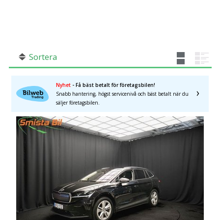
SÖK
Fler val
Mil från
Mil till
Sortera
Nyhet
- Få bäst betalt för företagsbilen!
Snabb hantering, högst servicenivå och bäst betalt när du
Stockholms län
×
säljer företagsbilen.