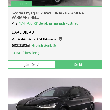
31 jul 13:18
Skoda Enyaq 85x AWD DRAG B-KAMERA
VÄRMARE HEL..
474 700 kr
Pris
Beräkna månadskostnad
DAAL BIL AB
4 440
2024
Mil:
År:
Drivmedel:
Gratis historik (5)
Räkna på försäkring
Jämför
Se bil