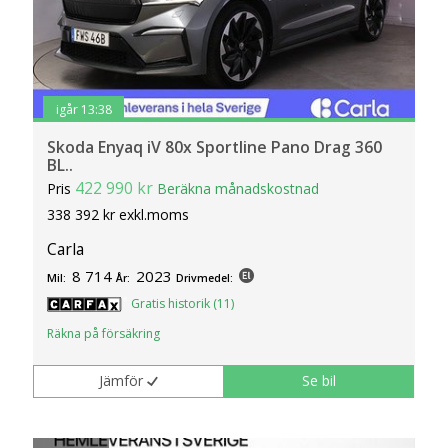
igår 13:38
Skoda Enyaq iV 80x Sportline Pano Drag 360
BL..
422 990 kr
Pris
Beräkna månadskostnad
338 392 kr exkl.moms
Carla
8 714
2023
Mil:
År:
Drivmedel:
Gratis historik (11)
Räkna på försäkring
Jämför
Se bil