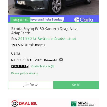
idag 08:36
Skoda Enyaq iV 60 Kamera Drag Navi
AdapFarth..
241 990 kr
Pris
Beräkna månadskostnad
193 592 kr exkl.moms
Carla
13 334
2021
Mil:
År:
Drivmedel:
Gratis historik (8)
Räkna på försäkring
Jämför
Se bil