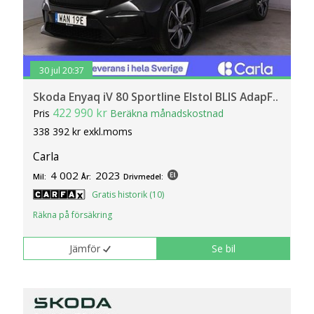
30 jul 20:37
Skoda Enyaq iV 80 Sportline Elstol BLIS AdapF..
422 990 kr
Pris
Beräkna månadskostnad
338 392 kr exkl.moms
Carla
4 002
2023
Mil:
År:
Drivmedel:
Gratis historik (10)
Räkna på försäkring
Jämför
Se bil