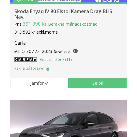
Skoda Enyaq iV 80 Elstol Kamera Drag BLIS
Nav..
391 990 kr
Pris
Beräkna månadskostnad
313 592 kr exkl.moms
Carla
5 707
2023
Mil:
År:
Drivmedel:
Gratis historik (11)
Räkna på försäkring
Jämför
Se bil