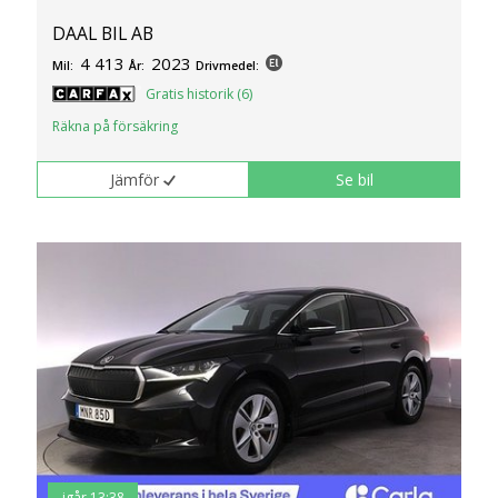
DAAL BIL AB
4 413
2023
Mil:
År:
Drivmedel:
Gratis historik (6)
Räkna på försäkring
Jämför
Se bil
igår 13:38