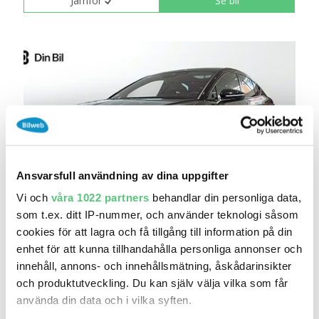
Jämför
Se bil
Ansvarsfull användning av dina uppgifter
Vi och
våra 1022 partners
behandlar din personliga data,
31 jul 20:20
som t.ex. ditt IP-nummer, och använder teknologi såsom
Skoda Enyaq 84 KWH BATTERI ELMOTOR 1 VXL
cookies för att lagra och få tillgång till information på din
679 800 kr
Pris
Beräkna månadskostnad
enhet för att kunna tillhandahålla personliga annonser och
innehåll, annons- och innehållsmätning, åskådarinsikter
Din Bil / Skoda Bromma - Nya personbilar
och produktutveckling. Du kan själv välja vilka som får
0
2026
Mil:
År:
Drivmedel:
använda din data och i vilka syften.
Gratis historik (3)