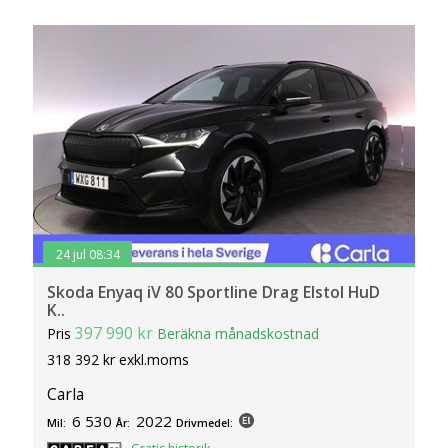
24 jul 08:34
Skoda Enyaq iV 80 Sportline Drag Elstol HuD
K..
397 990 kr
Pris
Beräkna månadskostnad
318 392 kr exkl.moms
Carla
6 530
2022
Mil:
År:
Drivmedel: