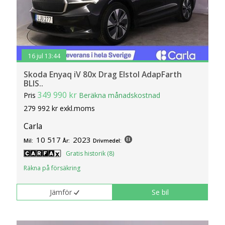
16 jul 13:44
Skoda Enyaq iV 80x Drag Elstol AdapFarth
BLIS..
349 990 kr
Pris
Beräkna månadskostnad
279 992 kr exkl.moms
Carla
10 517
2023
Mil:
År:
Drivmedel:
Gratis historik (8)
Räkna på försäkring
Jämför
Se bil