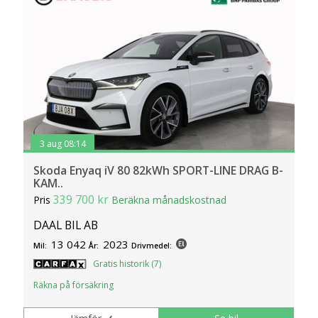
3 aug 08:14
Skoda Enyaq iV 80 82kWh SPORT-LINE DRAG B-
KAM..
339 700 kr
Pris
Beräkna månadskostnad
DAAL BIL AB
13 042
2023
Mil:
År:
Drivmedel:
Gratis historik (7)
Räkna på försäkring