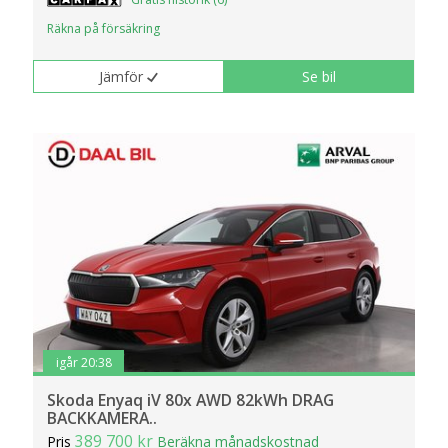
Räkna på försäkring
Jämför
Se bil
igår 20:38
Skoda Enyaq iV 80x AWD 82kWh DRAG
BACKKAMERA..
389 700 kr
Pris
Beräkna månadskostnad