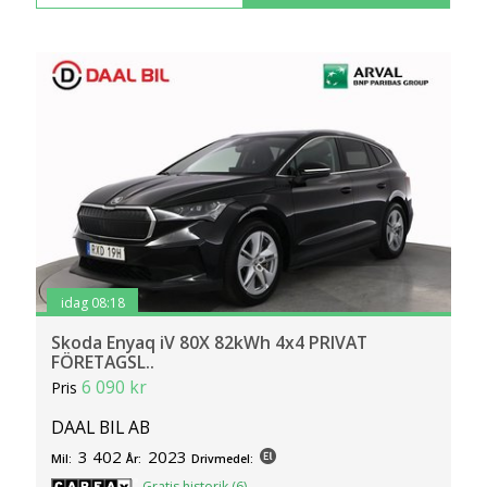
idag 08:18
Skoda Enyaq iV 80X 82kWh 4x4 PRIVAT
FÖRETAGSL..
6 090 kr
Pris
DAAL BIL AB
3 402
2023
Mil:
År:
Drivmedel:
Gratis historik (6)