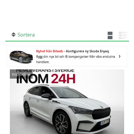
SÖK
Fler val
Mil från
Mil till
Sortera
Nyhet från Bilweb
- Konfigurera ny Skoda Enyaq
Bygg din nya bil och få kampanjpriser från våra anslutna
Södermanlands län
×
handlare.
Köp online