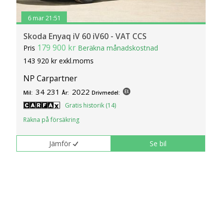
6 mar 21:51
Skoda Enyaq iV 60 iV60 - VAT CCS
179 900 kr
Pris
Beräkna månadskostnad
143 920 kr exkl.moms
NP Carpartner
34 231
2022
Mil:
År:
Drivmedel:
Gratis historik (14)
Räkna på försäkring
Jämför
Se bil