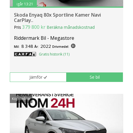
igår 13:21
Skoda Enyaq 80x Sportline Kamer Navi
CarPlay..
379 800 kr
Pris
Beräkna månadskostnad
Riddermark Bil - Megastore
8 348
2022
Mil:
År:
Drivmedel:
Gratis historik (11)
Jämför
Se bil
Köp online