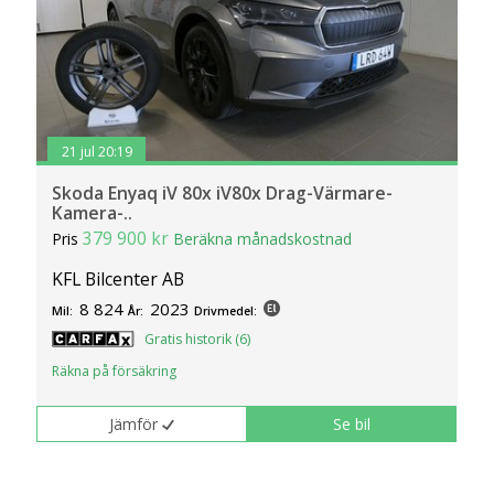
21 jul 20:19
Skoda Enyaq iV 80x iV80x Drag-Värmare-
Kamera-..
379 900 kr
Pris
Beräkna månadskostnad
KFL Bilcenter AB
8 824
2023
Mil:
År:
Drivmedel:
Gratis historik (6)
Räkna på försäkring
Jämför
Se bil