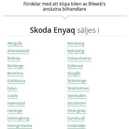
Fördelar med att köpa bilen av Bilweb’s
anslutna bilhandlare
Skoda Enyaq
säljes i
Alingsås
Norsborg
Arlandastad
Nyköping
Bollnäs
Oskarshamn
Borlänge
Själevad
Bromma
Skogås
Eskilstuna
Skänninge
Falun
Skärholmen
Gävle
Stenkullen
Halmstad
Stockholm
Haninge
Strängnäs
Helsingborg
Sundsvall
Hisings Backa
Södertälje