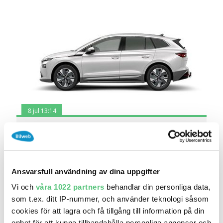
8 jul 13:14
Skoda Enyaq 85 82 KWH BATTERI ELMOTOR 1
VXL
554 800 kr
Pris
Beräkna månadskostnad
Bilia Nyköping Skoda
Ansvarsfull användning av dina uppgifter
0
2026
Mil:
År:
Drivmedel:
Vi och
våra 1022 partners
behandlar din personliga data,
Gratis historik (3)
som t.ex. ditt IP-nummer, och använder teknologi såsom
Räkna på försäkring
cookies för att lagra och få tillgång till information på din
enhet för att kunna tillhandahålla personliga annonser och