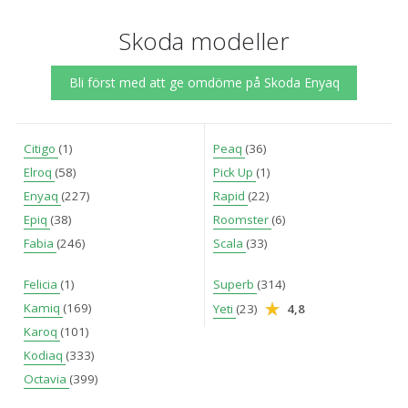
Skoda modeller
Bli först med att ge omdöme på Skoda Enyaq
Citigo
(1)
Peaq
(36)
Elroq
(58)
Pick Up
(1)
Enyaq
(227)
Rapid
(22)
Epiq
(38)
Roomster
(6)
Fabia
(246)
Scala
(33)
Felicia
(1)
Superb
(314)
Kamiq
(169)
Yeti
(23)
4,8
Karoq
(101)
Kodiaq
(333)
Octavia
(399)