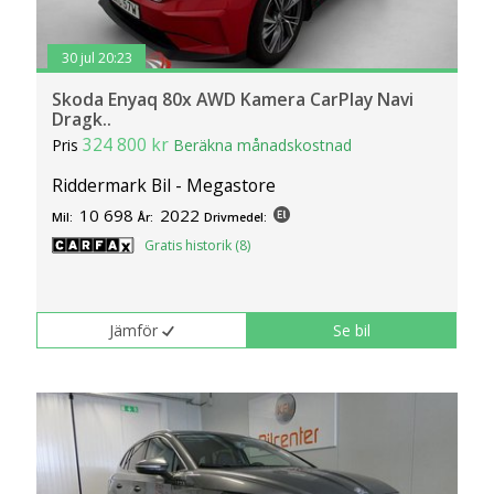
30 jul 20:23
Skoda Enyaq 80x AWD Kamera CarPlay Navi
Dragk..
324 800 kr
Pris
Beräkna månadskostnad
Riddermark Bil - Megastore
10 698
2022
Mil:
År:
Drivmedel:
Gratis historik (8)
Jämför
Se bil