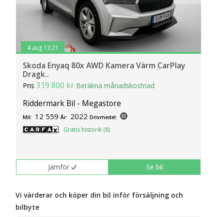
4 aug 13:21
Skoda Enyaq 80x AWD Kamera Värm CarPlay
Dragk..
319 800 kr
Pris
Beräkna månadskostnad
Riddermark Bil - Megastore
12 559
2022
Mil:
År:
Drivmedel:
Gratis historik (8)
Jämför
Se bil
Vi värderar och köper din bil inför försäljning och
bilbyte