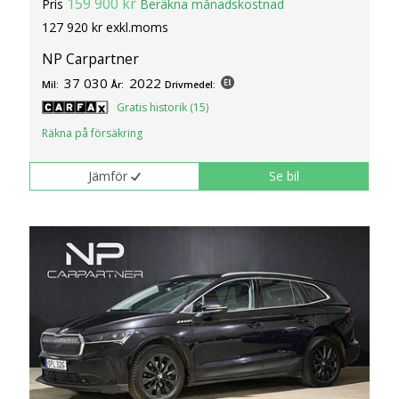
159 900 kr
Pris
Beräkna månadskostnad
127 920 kr exkl.moms
NP Carpartner
37 030
2022
Mil:
År:
Drivmedel:
Gratis historik (15)
Räkna på försäkring
Jämför
Se bil