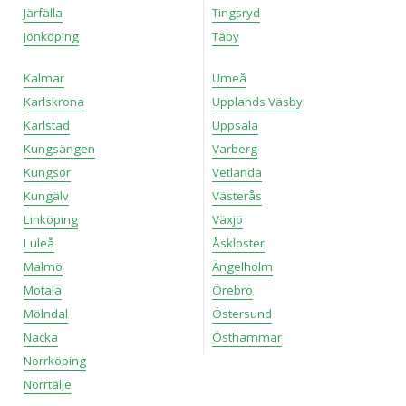
Järfälla
Tingsryd
Jönköping
Täby
Kalmar
Umeå
Karlskrona
Upplands Väsby
Karlstad
Uppsala
Kungsängen
Varberg
Kungsör
Vetlanda
Kungälv
Västerås
Linköping
Växjö
Luleå
Åskloster
Malmö
Ängelholm
Motala
Örebro
Mölndal
Östersund
Nacka
Östhammar
Norrköping
Norrtälje