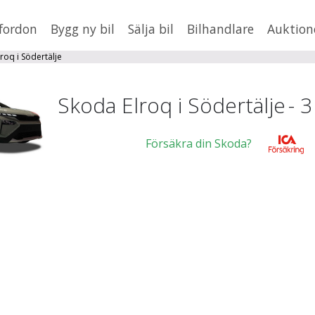
fordon
Bygg ny bil
Sälja bil
Bilhandlare
Auktion
HUSBIL/HUSVAGN
MC/MOPED/ATV
roq i Södertälje
×
Elroq
Jus
Skoda Elroq i Södertälje
-
3
xt
Försäkra din Skoda?
Fler
en
,
BMW
Mil från
Mil till
St