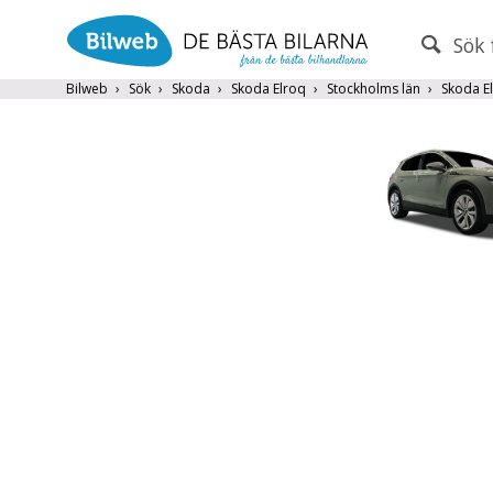
Sök 
PERSONBIL
TRANSPORT
Bilweb
Sök
Skoda
Skoda Elroq
Stockholms län
Skoda El
Skoda
×
Endast fordon från MRF-anslutna handlare
Frite
Populära märken
Volvo
,
Audi
,
Mercedes
,
Volkswag
År från
År till