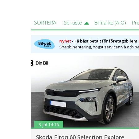
SORTERA
Senaste
Bilmärke (A-Ö)
Pri
Nyhet
- Få bäst betalt för företagsbilen!
Snabb hantering, högst servicenivå och bäs
3 jul 14:16
Skoda Elroq 60 Selection Explore