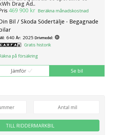
kWh Drag Ad..
469 900 kr
Pris
Beräkna månadskostnad
Din Bil / Skoda Södertälje - Begagnade
bilar
640
2025
Mil:
År:
Drivmedel:
Gratis historik
Räkna på försäkring
Jämför
Se bil
TILL RIDDERMARKBIL