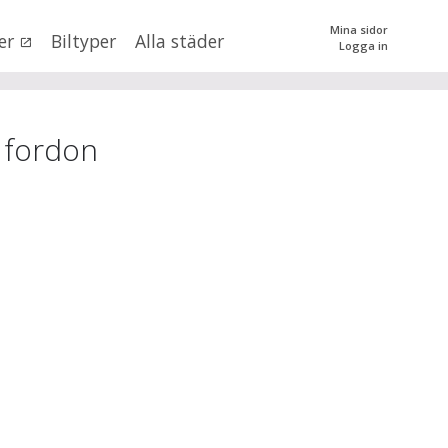
Mina sidor
er
Biltyper
Alla städer
Logga in
0
kr
till
mer än 500000
kr
tera priset genom att dra i knapparna
fordon
SÖK
 val
ockholms län
×