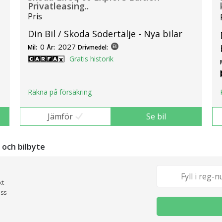
Privatleasing..
Pris
Din Bil / Skoda Södertälje - Nya bilar
0
2027
Mil:
År:
Drivmedel:
Gratis historik
Räkna på försäkring
Jämför
Se bil
g och bilbyte
kt
oss