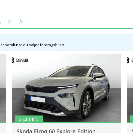
s
Mil
År
t betalt när du säljer företagsbilen.
3 jul 14:15
Skoda Elroq 60 Explore Edition