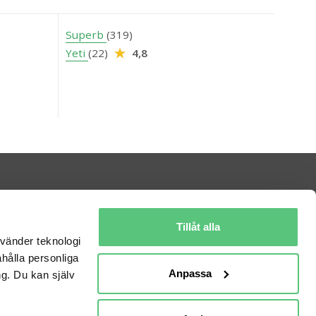
Superb
(319)
Yeti
(22)
4,8
Information
Kontakta oss
Om bilweb
Tillåt alla
Nyheter
Bilhandlarvillkor
nvänder teknologi
Cookiepolicy
Användarvillkor
ahålla personliga
Anpassa
Integritetspolicy
Kort om GDPR
g. Du kan själv
Historia
Billån