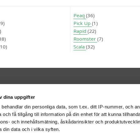
Peaq
(36)
69)
Pick Up
(1)
)
Rapid
(22)
38)
Roomster
(7)
410)
Scala
(32)
Kontakt
v dina uppgifter
Bilweb AB
BOX 316
401 25 Göteborg
s
behandlar din personliga data, som t.ex. ditt IP-nummer, och a
info@bilweb.se
och få tillgång till information på din enhet för att kunna tillhand
ons- och innehållsmätning, åskådarinsikter och produktutvecklin
 din data och i vilka syften.