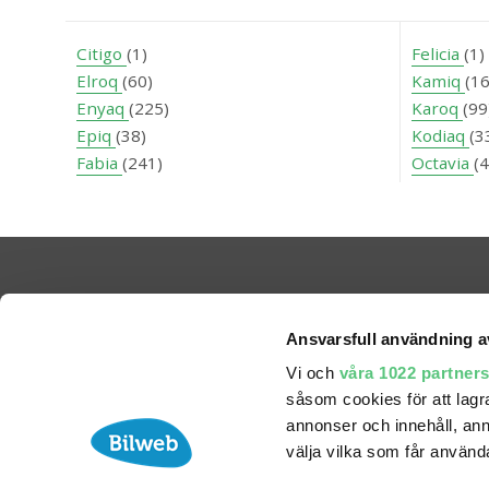
Citigo
(1)
Felicia
(1)
Elroq
(60)
Kamiq
(1
Enyaq
(225)
Karoq
(99
Epiq
(38)
Kodiaq
(3
Fabia
(241)
Octavia
(
Ansvarsfull användning a
Vi och
våra 1022 partner
såsom cookies för att lagra 
annonser och innehåll, ann
välja vilka som får använda