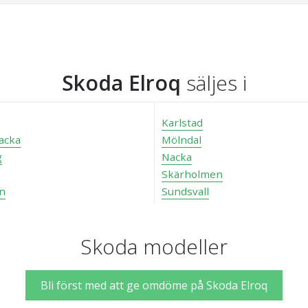
Skoda Elroq
säljes i
Karlstad
acka
Mölndal
g
Nacka
Skärholmen
n
Sundsvall
Skoda modeller
Bli först med att ge omdöme på Skoda Elroq