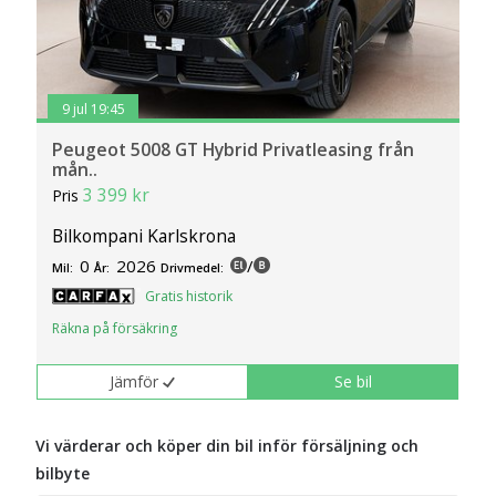
9 jul 19:45
Peugeot 5008 GT Hybrid Privatleasing från
mån..
3 399 kr
Pris
Bilkompani Karlskrona
0
2026
/
Mil:
År:
Drivmedel:
Gratis historik
Räkna på försäkring
Jämför
Se bil
Vi värderar och köper din bil inför försäljning och
bilbyte