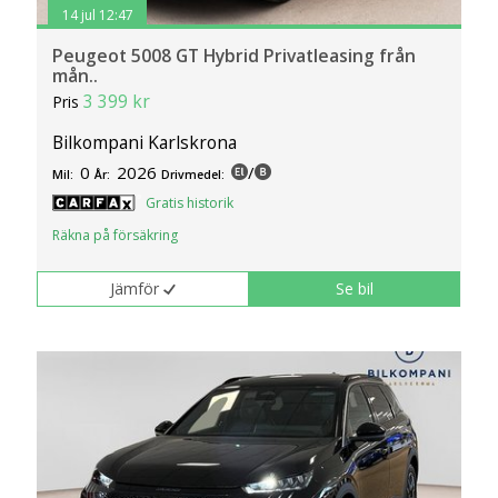
14 jul 12:47
Peugeot 5008 GT Hybrid Privatleasing från
mån..
3 399 kr
Pris
Bilkompani Karlskrona
0
2026
/
Mil:
År:
Drivmedel:
Gratis historik
Räkna på försäkring
Jämför
Se bil