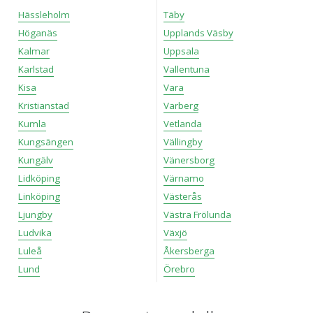
Hässleholm
Täby
Höganäs
Upplands Väsby
Kalmar
Uppsala
Karlstad
Vallentuna
Kisa
Vara
Kristianstad
Varberg
Kumla
Vetlanda
Kungsängen
Vällingby
Kungälv
Vänersborg
Lidköping
Värnamo
Linköping
Västerås
Ljungby
Västra Frölunda
Ludvika
Växjö
Luleå
Åkersberga
Lund
Örebro