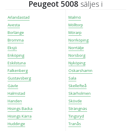
Peugeot 5008
säljes i
klickar du på Anpassa. Du kan alltid ändra dina
inställningar för cookies.
Arlandastad
Malmö
Avesta
Mölltorp
Borlänge
Mörarp
Bromma
Norrköping
Eksjö
Norrtälje
Enköping
Norsborg
Eskilstuna
Nyköping
Falkenberg
Oskarshamn
Gustavsberg
Sala
Gävle
Skellefteå
Halmstad
Skärholmen
Handen
Skövde
Hisings Backa
Strängnäs
Hisings Kärra
Tingsryd
Huddinge
Tranås