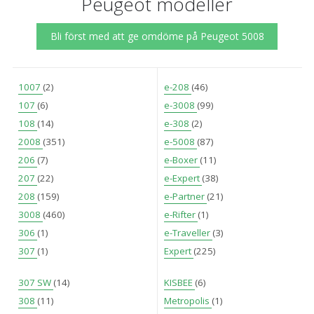
Peugeot modeller
Bli först med att ge omdöme på Peugeot 5008
1007
(2)
e-208
(46)
107
(6)
e-3008
(99)
108
(14)
e-308
(2)
2008
(351)
e-5008
(87)
206
(7)
e-Boxer
(11)
207
(22)
e-Expert
(38)
208
(159)
e-Partner
(21)
3008
(460)
e-Rifter
(1)
306
(1)
e-Traveller
(3)
307
(1)
Expert
(225)
307 SW
(14)
KISBEE
(6)
308
(11)
Metropolis
(1)