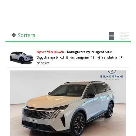
SÖK
Fler val
Mil från
Mil till
Sortera
Nyhet från Bilweb
- Konfigurera ny Peugeot 5008
Bygg din nya bil och få kampanjpriser från våra anslutna
Blekinge län
×
handlare.