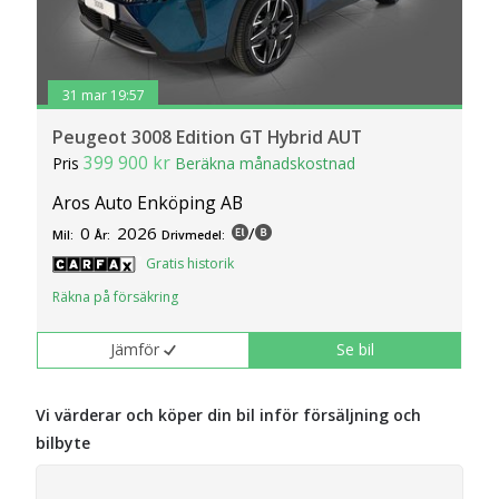
31 mar 19:57
Peugeot 3008 Edition GT Hybrid AUT
399 900 kr
Pris
Beräkna månadskostnad
Aros Auto Enköping AB
0
2026
/
Mil:
År:
Drivmedel:
Gratis historik
Räkna på försäkring
Jämför
Se bil
Vi värderar och köper din bil inför försäljning och
bilbyte