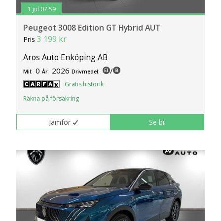
1 jul 07:59
Peugeot 3008 Edition GT Hybrid AUT
3 199 kr
Pris
Aros Auto Enköping AB
0
2026
/
Mil:
År:
Drivmedel:
Gratis historik
Räkna på försäkring
Jämför
Se bil