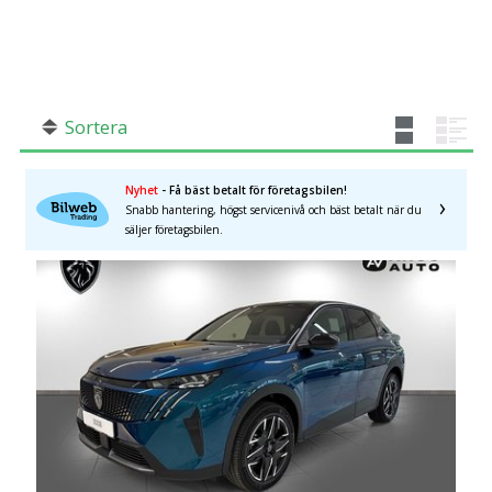
SÖK
Fler val
Mil från
Mil till
Sortera
Nyhet
- Få bäst betalt för företagsbilen!
Snabb hantering, högst servicenivå och bäst betalt när du
Uppsala län
×
säljer företagsbilen.