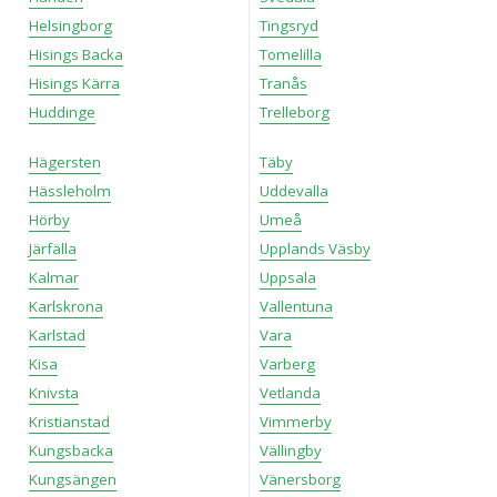
Helsingborg
Tingsryd
Hisings Backa
Tomelilla
Hisings Kärra
Tranås
Huddinge
Trelleborg
Hägersten
Täby
Hässleholm
Uddevalla
Hörby
Umeå
Järfälla
Upplands Väsby
Kalmar
Uppsala
Karlskrona
Vallentuna
Karlstad
Vara
Kisa
Varberg
Knivsta
Vetlanda
Kristianstad
Vimmerby
Kungsbacka
Vällingby
Kungsängen
Vänersborg