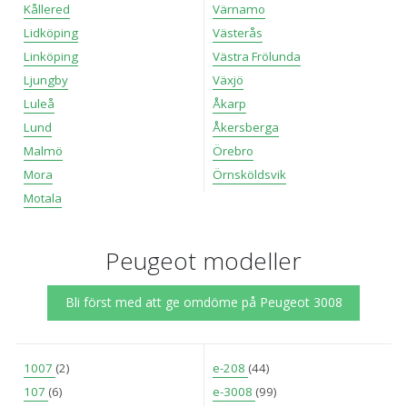
Kållered
Värnamo
Lidköping
Västerås
Linköping
Västra Frölunda
Ljungby
Växjö
Luleå
Åkarp
Lund
Åkersberga
Malmö
Örebro
Mora
Örnsköldsvik
Motala
Peugeot modeller
Bli först med att ge omdöme på Peugeot 3008
1007
(2)
e-208
(44)
107
(6)
e-3008
(99)