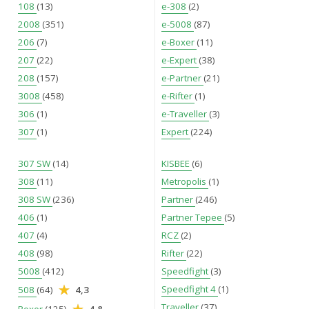
108
(13)
e-308
(2)
2008
(351)
e-5008
(87)
206
(7)
e-Boxer
(11)
207
(22)
e-Expert
(38)
208
(157)
e-Partner
(21)
3008
(458)
e-Rifter
(1)
306
(1)
e-Traveller
(3)
307
(1)
Expert
(224)
307 SW
(14)
KISBEE
(6)
308
(11)
Metropolis
(1)
308 SW
(236)
Partner
(246)
406
(1)
Partner Tepee
(5)
407
(4)
RCZ
(2)
408
(98)
Rifter
(22)
5008
(412)
Speedfight
(3)
Speedfight 4
(1)
508
(64)
4,3
Traveller
(37)
Boxer
(125)
4,8