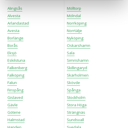
en säker - och trygg marknadsplats och för att kunna ge
Alingsås
Mölltorp
dig relevanta tips, nyheter och anpassad reklam. Genom
att klicka på Tillåt alla godkänner du vår hantering av
Alvesta
Mölndal
cookies och samtycker till att vi mäter och delar
Arlandastad
Norrköping
information om din användning av webbplatsen med våra
Avesta
Norrtälje
partners. För att ändra vilka typer av cookies vi använder
Borlänge
Nyköping
klickar du på Anpassa. Du kan alltid ändra dina
Borås
Oskarshamn
inställningar för cookies.
Eksjö
Sala
Eskilstuna
Simrishamn
Falkenberg
Skillingaryd
Falköping
Skärholmen
Falun
Skövde
Finspång
Spånga
Gislaved
Stockholm
Gävle
Stora Höga
Götene
Strängnäs
Halmstad
Sundsvall
Handen
Svedala