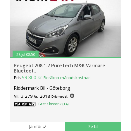
28 jul 08:50
Peugeot 208 1.2 PureTech M&K Värmare
Bluetoot..
99 800 kr
Pris
Beräkna månadskostnad
Riddermark Bil - Göteborg
3 279
2018
Mil:
År:
Drivmedel:
Gratis historik (14)
Jämför
Se bil