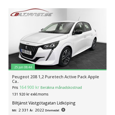
klickar du på Anpassa. Du kan alltid ändra dina
inställningar för cookies.
25 jun 08:44
Peugeot 208 1,2 Puretech Active Pack Apple
Ca..
164 900 kr
Pris
Beräkna månadskostnad
131 920 kr exkl.moms
Biltjänst Västgötagatan Lidköping
2 331
2022
Mil:
År:
Drivmedel: