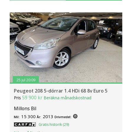
25 jul 20:09
Peugeot 208 5-dörrar 1.4 HDi 68 8v Euro 5
59 900 kr
Pris
Beräkna månadskostnad
Millons Bil
15 300
2013
Mil:
År:
Drivmedel:
Gratis historik (29)