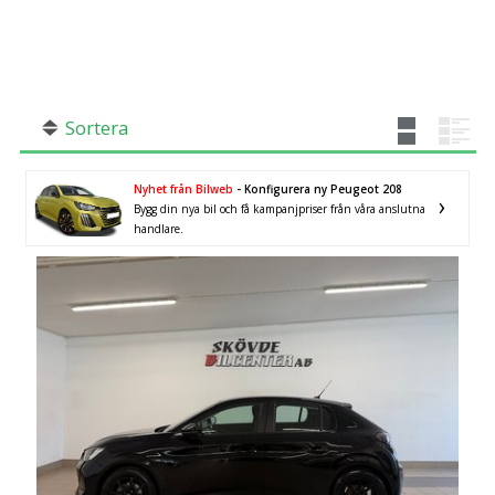
SÖK
Fler val
Mil från
Mil till
Sortera
Nyhet från Bilweb
- Konfigurera ny Peugeot 208
Bygg din nya bil och få kampanjpriser från våra anslutna
Västra Götalands län
×
handlare.