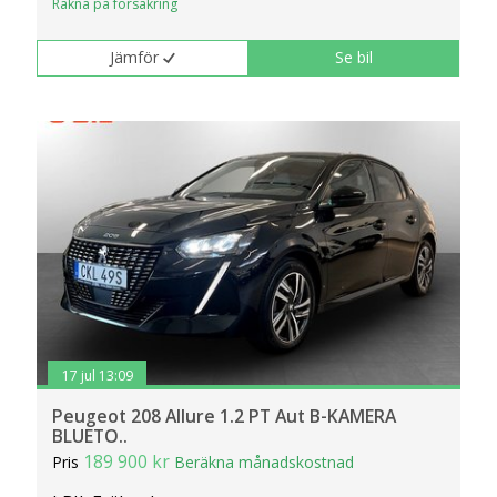
Räkna på försäkring
Jämför
Se bil
17 jul 13:09
Peugeot 208 Allure 1.2 PT Aut B-KAMERA
BLUETO..
189 900 kr
Pris
Beräkna månadskostnad