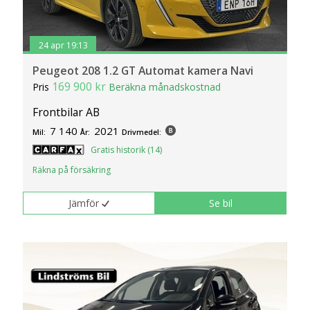
24 apr 19:13
Peugeot 208 1.2 GT Automat kamera Navi
169 900 kr
Pris
Beräkna månadskostnad
Frontbilar AB
7 140
2021
Mil:
År:
Drivmedel:
Gratis historik (14)
Räkna på försäkring
Jämför
Se bil