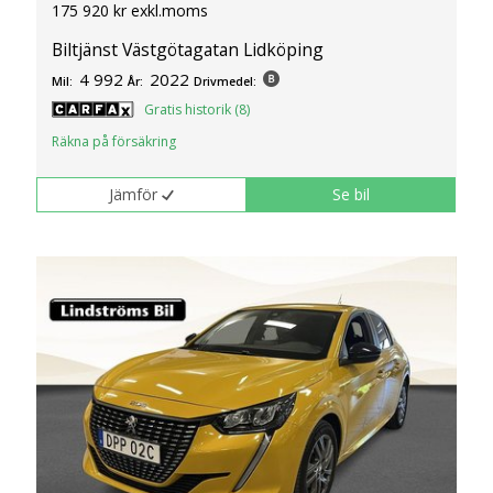
175 920 kr exkl.moms
Biltjänst Västgötagatan Lidköping
4 992
2022
Mil:
År:
Drivmedel:
Gratis historik (8)
Räkna på försäkring
Jämför
Se bil