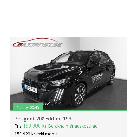
19 nov 00:45
Peugeot 208 Edition 199
199 900 kr
Pris
Beräkna månadskostnad
159 920 kr exkl.moms