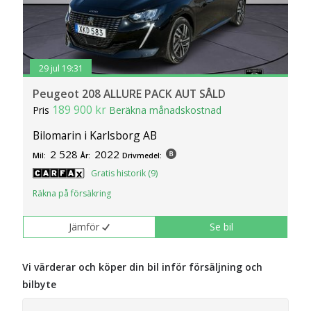
29 jul 19:31
Peugeot 208 ALLURE PACK AUT SÅLD
189 900 kr
Pris
Beräkna månadskostnad
Bilomarin i Karlsborg AB
2 528
2022
Mil:
År:
Drivmedel:
Gratis historik (9)
Räkna på försäkring
Jämför
Se bil
Vi värderar och köper din bil inför försäljning och
bilbyte