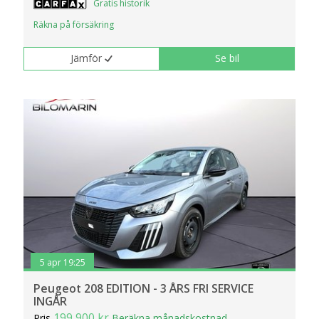
Gratis historik
Räkna på försäkring
Jämför
Se bil
5 apr 19:25
Peugeot 208 EDITION - 3 ÅRS FRI SERVICE
INGÅR
199 900 kr
Pris
Beräkna månadskostnad