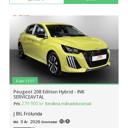
8 apr 13:11
Peugeot 208 Edition Hybrid - INK
SERVICEAVTAL
279 900 kr
Pris
Beräkna månadskostnad
J BIL Frölunda
0
2026
/
Mil:
År:
Drivmedel: