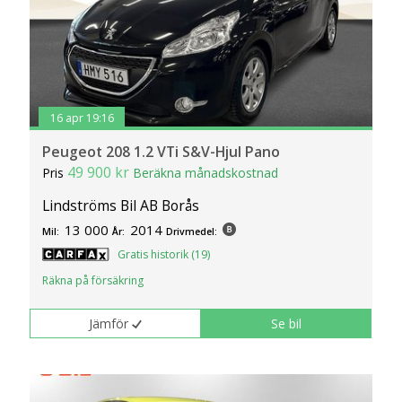
16 apr 19:16
Peugeot 208 1.2 VTi S&V-Hjul Pano
49 900 kr
Pris
Beräkna månadskostnad
Lindströms Bil AB Borås
13 000
2014
Mil:
År:
Drivmedel:
Gratis historik (19)
Räkna på försäkring
Jämför
Se bil