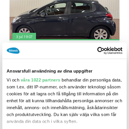
3 jul 19:07
Peugeot 208 5-dörrar Euro 6 | Låg skatt
79 000 kr
Pris
Beräkna månadskostnad
Yourcar AB
Ansvarsfull användning av dina uppgifter
3 025
2017
Mil:
År:
Drivmedel:
Vi och
våra 1022 partners
behandlar din personliga data,
Gratis historik (14)
som t.ex. ditt IP-nummer, och använder teknologi såsom
Räkna på försäkring
cookies för att lagra och få tillgång till information på din
enhet för att kunna tillhandahålla personliga annonser och
Jämför
Se bil
innehåll, annons- och innehållsmätning, åskådarinsikter
och produktutveckling. Du kan själv välja vilka som får
använda din data och i vilka syften.
7 dagars fri bilförsäkring
Testade på 170 punkter