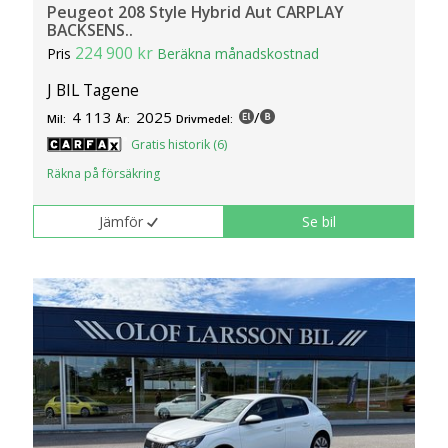
Peugeot 208 Style Hybrid Aut CARPLAY
BACKSENS..
224 900 kr
Pris
Beräkna månadskostnad
J BIL Tagene
4 113
2025
/
Mil:
År:
Drivmedel:
Gratis historik (6)
Räkna på försäkring
Jämför
Se bil