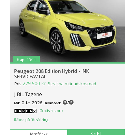
8 apr 13:11
Peugeot 208 Edition Hybrid - INK
SERVICEAVTAL
279 900 kr
Pris
Beräkna månadskostnad
J BIL Tagene
0
2026
/
Mil:
År:
Drivmedel:
Gratis historik
Räkna på försäkring
Jämför
Se bil