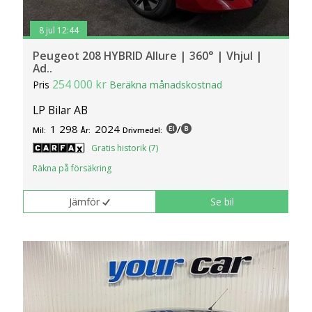
8 jul 12:44
Peugeot 208 HYBRID Allure | 360° | Vhjul |
Ad..
254 000 kr
Pris
Beräkna månadskostnad
LP Bilar AB
1 298
2024
/
Mil:
År:
Drivmedel:
Gratis historik (7)
Räkna på försäkring
Jämför
Se bil