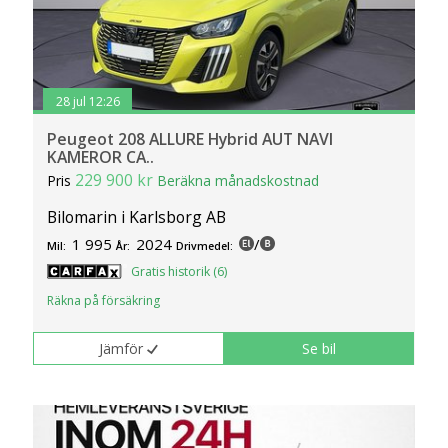
28 jul 12:26
Peugeot 208 ALLURE Hybrid AUT NAVI
KAMEROR CA..
229 900 kr
Pris
Beräkna månadskostnad
Bilomarin i Karlsborg AB
1 995
2024
/
Mil:
År:
Drivmedel:
Gratis historik (6)
Räkna på försäkring
Jämför
Se bil