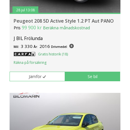
28 jul 13:08
Peugeot 208 5D Active Style 1.2 PT Aut PANO
99 900 kr
Pris
Beräkna månadskostnad
J BIL Frölunda
3 330
2016
Mil:
År:
Drivmedel:
Gratis historik (18)
Räkna på försäkring
Jämför
Se bil