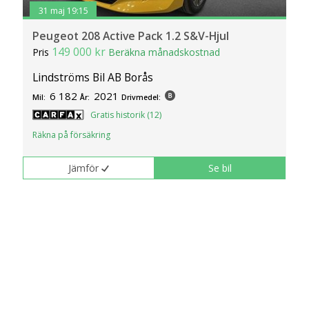
31 maj 19:15
Peugeot 208 Active Pack 1.2 S&V-Hjul
149 000 kr
Pris
Beräkna månadskostnad
Lindströms Bil AB Borås
6 182
2021
Mil:
År:
Drivmedel:
Gratis historik (12)
Räkna på försäkring
Jämför
Se bil