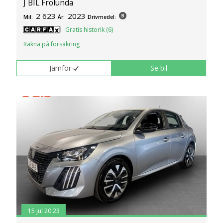
J BIL Frölunda
2 623
2023
Mil:
År:
Drivmedel:
Gratis historik (6)
Räkna på försäkring
Jämför
Se bil
15 jul 20:23