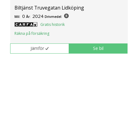
Biltjänst Truvegatan Lidköping
0
2024
Mil:
År:
Drivmedel:
Gratis historik
Räkna på försäkring
Jämför
Se bil