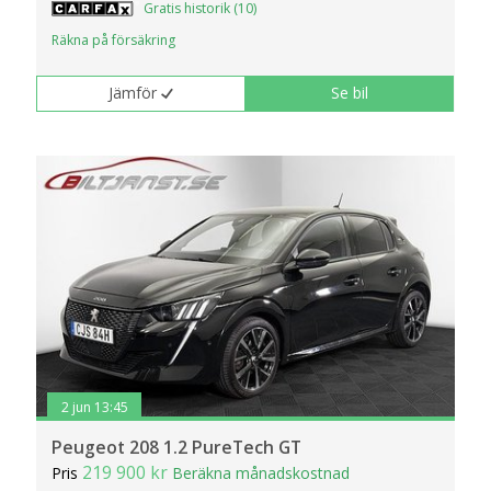
Gratis historik (10)
Räkna på försäkring
Jämför
Se bil
2 jun 13:45
Peugeot 208 1.2 PureTech GT
219 900 kr
Pris
Beräkna månadskostnad