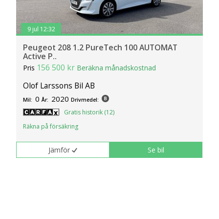
9 jul 12:32
Peugeot 208 1.2 PureTech 100 AUTOMAT
Active P..
156 500 kr
Pris
Beräkna månadskostnad
Olof Larssons Bil AB
0
2020
Mil:
År:
Drivmedel:
Gratis historik (12)
Räkna på försäkring
Jämför
Se bil