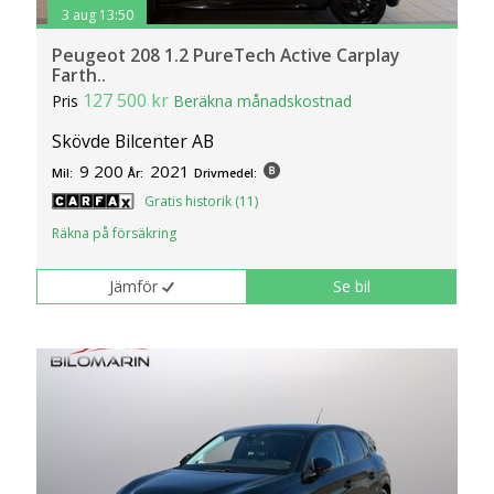
3 aug 13:50
Peugeot 208 1.2 PureTech Active Carplay
Farth..
127 500 kr
Pris
Beräkna månadskostnad
Skövde Bilcenter AB
9 200
2021
Mil:
År:
Drivmedel:
Gratis historik (11)
Räkna på försäkring
Jämför
Se bil