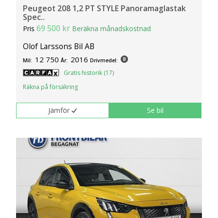
Peugeot 208 1,2 PT STYLE Panoramaglastak
Spec..
69 500 kr
Pris
Beräkna månadskostnad
Olof Larssons Bil AB
12 750
2016
Mil:
År:
Drivmedel:
Gratis historik (17)
Räkna på försäkring
Jämför
Se bil