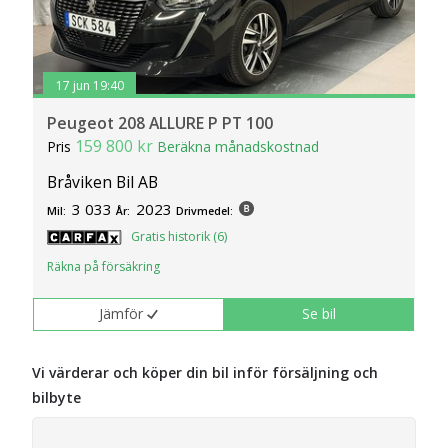
17 jun 19:40
Peugeot 208 ALLURE P PT 100
159 800 kr
Pris
Beräkna månadskostnad
Bråviken Bil AB
3 033
2023
Mil:
År:
Drivmedel:
Gratis historik (6)
Räkna på försäkring
Jämför
Se bil
Vi värderar och köper din bil inför försäljning och
bilbyte