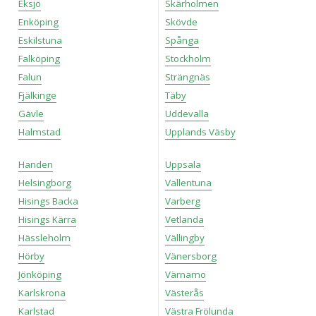
Eksjö
Skärholmen
Enköping
Skövde
Eskilstuna
Spånga
Falköping
Stockholm
Falun
Strängnäs
Fjälkinge
Täby
Gävle
Uddevalla
Halmstad
Upplands Väsby
Handen
Uppsala
Helsingborg
Vallentuna
Hisings Backa
Varberg
Hisings Kärra
Vetlanda
Hässleholm
Vällingby
Hörby
Vänersborg
Jönköping
Värnamo
Karlskrona
Västerås
Karlstad
Västra Frölunda