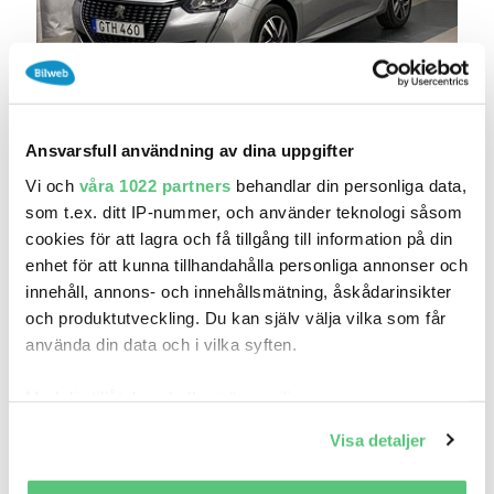
4 maj 19:32
Peugeot 208 1.2 PureTech 75 Active Euro 6
Ansvarsfull användning av dina uppgifter
149 800 kr
Pris
Beräkna månadskostnad
Vi och
våra 1022 partners
behandlar din personliga data,
Bråviken Bil AB
som t.ex. ditt IP-nummer, och använder teknologi såsom
4 524
2023
cookies för att lagra och få tillgång till information på din
Mil:
År:
Drivmedel:
enhet för att kunna tillhandahålla personliga annonser och
Gratis historik (7)
innehåll, annons- och innehållsmätning, åskådarinsikter
Räkna på försäkring
och produktutveckling. Du kan själv välja vilka som får
använda din data och i vilka syften.
Jämför
Se bil
Med din tillåtelse skulle vi även vilja:
Samla in information om din geografiska plats
Visa detaljer
som kan ha en noggrannhet på upp till flera meter
Identifiera din enhet genom att aktivt skanna den