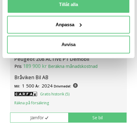
för specifika kännetecken (fingeravtryck)
Tillåt alla
Ta reda på mer om hur dina personliga uppgifter
behandlas och ställ in dina preferenser i
detaljsektionen
.
Anpassa
Du kan ändra eller dra tillbaka ditt samtycke när som
helst från cookie-förklaringen.
Avvisa
4 feb 20:54
Vi använder cookies för att förbättra din
användarupplevelse på Bilweb. Även för att tillhandahålla
Peugeot 208 ACTIVE PT Demobil
en säker - och trygg marknadsplats och för att kunna ge
189 900 kr
Pris
Beräkna månadskostnad
dig relevanta tips, nyheter och anpassad reklam. Genom
Bråviken Bil AB
att klicka på Tillåt alla godkänner du vår hantering av
1 500
2024
cookies och samtycker till att vi mäter och delar
Mil:
År:
Drivmedel:
information om din användning av webbplatsen med våra
Gratis historik (5)
partners. För att ändra vilka typer av cookies vi använder
Räkna på försäkring
klickar du på Anpassa. Du kan alltid ändra dina
inställningar för cookies.
Jämför
Se bil