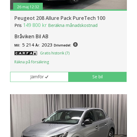
26 maj 12:32
Peugeot 208 Allure Pack PureTech 100
149 800 kr
Pris
Beräkna månadskostnad
Bråviken Bil AB
5 214
2023
Mil:
År:
Drivmedel:
Gratis historik (7)
Räkna på försäkring
Jämför
Se bil