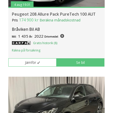
4 aug 19:31
Peugeot 208 Allure Pack PureTech 100 AUT
174 900 kr
Pris
Beräkna månadskostnad
Bråviken Bil AB
1 435
2022
Mil:
År:
Drivmedel:
Gratis historik (8)
Räkna på försäkring
Jämför
Se bil