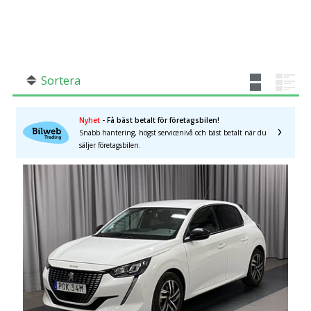
SÖK
Fler val
Mil från
Mil till
Sortera
Nyhet
- Få bäst betalt för företagsbilen!
Snabb hantering, högst servicenivå och bäst betalt när du
Östergötlands län
×
säljer företagsbilen.