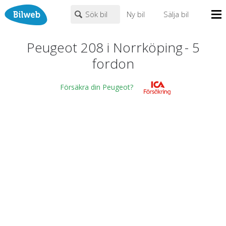
Sök bil
Ny bil
Sälja bil
Mina sidor
Peugeot 208 i Norrköping
-
5
PERSONBIL
TRANSPORT
HUSBIL/HUSVAGN
MC/MOPED/ATV
fordon
Bilhandlare
Peugeot
×
×
208
Biltyper
Försäkra din Peugeot?
Alla städer
Endast fordon från MRF-anslutna handlare
Nyheter
Fritext
Billån
Privatleasing
Populära märken
Volvo
,
Audi
,
Mercedes
,
Volkswagen
,
BMW
Leasing
0
kr
till
mer än 500000
kr
Väghjälp
Kontakt
Justera priset genom att dra i knapparna
Om oss
Auktioner
År från
År till