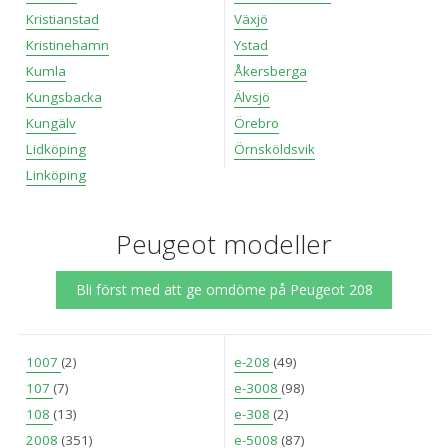
Kristianstad
Växjö
Kristinehamn
Ystad
Kumla
Åkersberga
Kungsbacka
Älvsjö
Kungälv
Örebro
Lidköping
Örnsköldsvik
Linköping
Peugeot modeller
Bli först med att ge omdöme på Peugeot 208
1007
(2)
e-208
(49)
107
(7)
e-3008
(98)
108
(13)
e-308
(2)
2008
(351)
e-5008
(87)