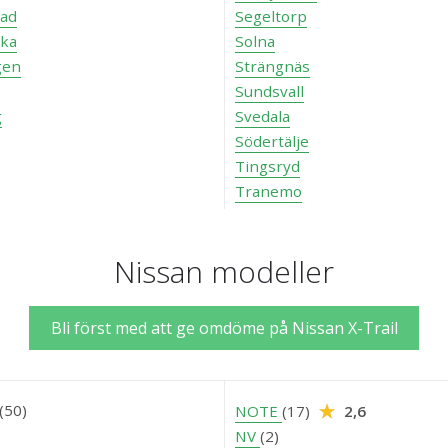
tad
Segeltorp
ka
Solna
gen
Strängnäs
Sundsvall
g
Svedala
Södertälje
Tingsryd
Tranemo
Nissan modeller
Bli först med att ge omdöme på Nissan X-Trail
(50)
NOTE
(17)
2,6
)
NV
(2)