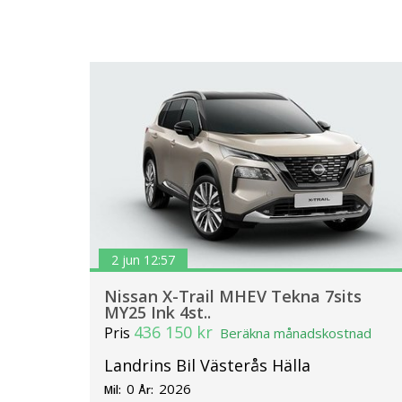
2 jun 12:57
Nissan X-Trail MHEV Tekna 7sits
MY25 Ink 4st..
436 150 kr
Pris
Beräkna månadskostnad
Landrins Bil Västerås Hälla
0
2026
Mil:
År: