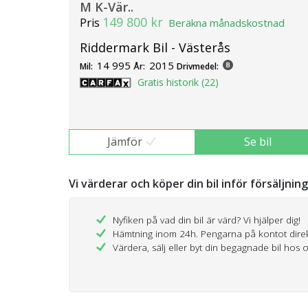
M K-Vär..
149 800 kr
Pris
Beräkna månadskostnad
Riddermark Bil - Västerås
14 995
2015
Mil:
År:
Drivmedel:
Gratis historik (22)
Jämför
Se bil
Vi värderar och köper din bil inför försäljnin
Nyfiken på vad din bil är värd? Vi hjälper dig!
Hämtning inom 24h. Pengarna på kontot dire
Värdera, sälj eller byt din begagnade bil hos 