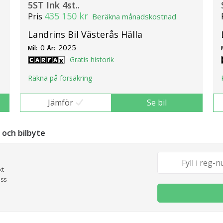
5ST Ink 4st..
435 150 kr
Pris
Beräkna månadskostnad
Landrins Bil Västerås Hälla
0
2025
Mil:
År:
Gratis historik
Räkna på försäkring
Jämför
Se bil
g och bilbyte
kt
oss