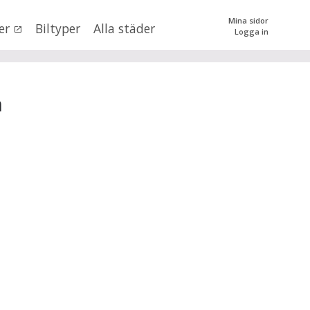
Mina sidor
er
Biltyper
Alla städer
Logga in
0
kr
till
mer än 500000
kr
tera priset genom att dra i knapparna
n
SÖK
 val
stmanlands län
×