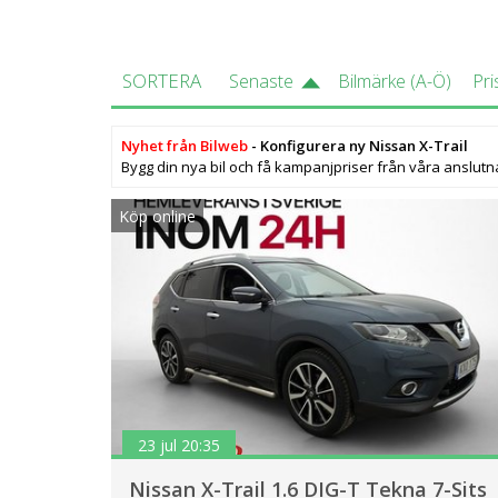
SORTERA
Senaste
Bilmärke (A-Ö)
Pri
Nyhet från Bilweb
- Konfigurera ny Nissan X-Trail
Bygg din nya bil och få kampanjpriser från våra anslutn
Köp online
23 jul 20:35
Nissan X-Trail 1.6 DIG-T Tekna 7-Sits