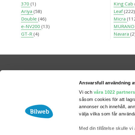
370
(1)
King Cab
Ariya
(58)
Leaf
(222)
Double
(46)
Micra
(11
e-NV200
(13)
MURAN
GT-R
(4)
Navara
(2
Ansvarsfull användning a
Vi och
våra 1022 partner
såsom cookies för att lagra 
annonser och innehåll, ann
välja vilka som får använda
Med din tillåtelse skulle vi 