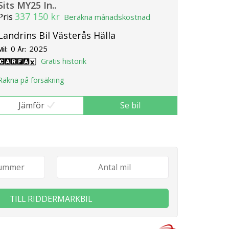
Sits MY25 In..
337 150 kr
Pris
Beräkna månadskostnad
Landrins Bil Västerås Hälla
0
2025
Mil:
År:
Gratis historik
Räkna på försäkring
Jämför
Se bil
TILL RIDDERMARKBIL