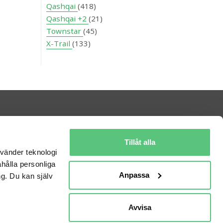
Qashqai
(418)
Qashqai +2
(21)
Townstar
(45)
X-Trail
(133)
Information
Kontakta oss
Om bilweb
Tillåt alla
Nyheter
Bilhandlarvillkor
nvänder teknologi
Cookiepolicy
Användarvillkor
ahålla personliga
Anpassa
Integritetspolicy
Kort om GDPR
g. Du kan själv
Historia
Billån
Avvisa