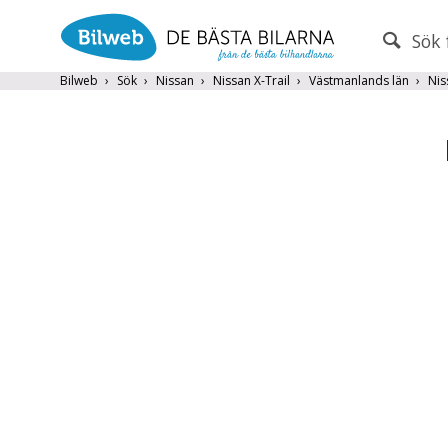
Sök 
PERSONBIL
TRANSPORT
Bilweb
Sök
Nissan
Nissan X-Trail
Västmanlands län
Nis
Nissan
×
Endast fordon från MRF-anslutna handlare
Frite
Populära märken
Volvo
,
Audi
,
Mercedes
,
Volkswag
År från
År till