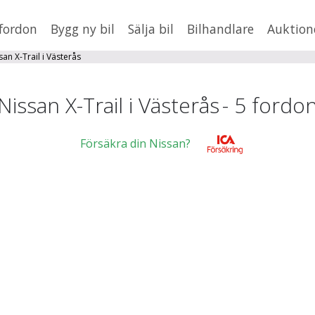
fordon
Bygg ny bil
Sälja bil
Bilhandlare
Auktion
HUSBIL/HUSVAGN
MC/MOPED/ATV
san X-Trail i Västerås
×
X-Trail
Jus
Nissan X-Trail i Västerås
-
5
fordo
xt
Försäkra din Nissan?
Fler
en
,
BMW
Mil från
Mil till
Vä