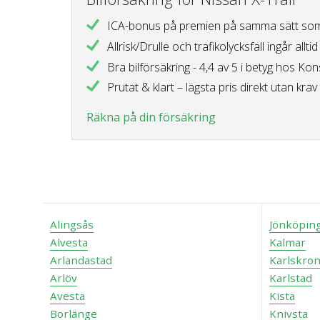
ICA-bonus på premien
på samma sätt som
Allrisk/Drulle och trafikolycksfall
ingår alltid
Bra bilförsäkring - 4,4 av 5 i betyg
hos Kon
Prutat & klart – lägsta pris direkt
utan krav 
Räkna på din försäkring
Alingsås
Jönköpin
Alvesta
Kalmar
Arlandastad
Karlskro
Arlöv
Karlstad
Avesta
Kista
Borlänge
Knivsta