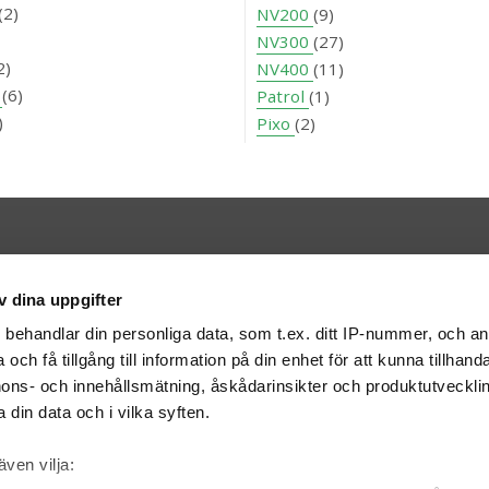
(2)
NV200
(9)
NV300
(27)
2)
NV400
(11)
O
(6)
Patrol
(1)
)
Pixo
(2)
Kontakt
v dina uppgifter
Bilweb AB
BOX 316
401 25 Göteborg
s
behandlar din personliga data, som t.ex. ditt IP-nummer, och a
info@bilweb.se
och få tillgång till information på din enhet för att kunna tillhand
ons- och innehållsmätning, åskådarinsikter och produktutvecklin
 din data och i vilka syften.
även vilja: