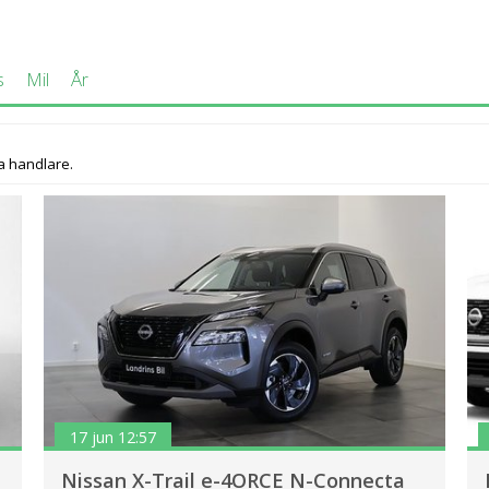
s
Mil
År
a handlare.
17 jun 12:57
Nissan X-Trail e-4ORCE N-Connecta