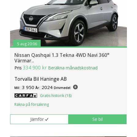
5 aug 20:06
Nissan Qashqai 1.3 Tekna 4WD Navi 360°
Värmar..
334 900 kr
Pris
Beräkna månadskostnad
Torvalla Bil Haninge AB
3 950
2024
Mil:
År:
Drivmedel:
Gratis historik (18)
Räkna på försäkring
Jämför
Se bil