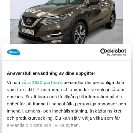
31 jul 19:08
Nissan Qashqai N-connecta
164 900 kr
Pris
Beräkna månadskostnad
Ansvarsfull användning av dina uppgifter
Bilia Södertälje - Volvo
Vi och
våra 1022 partners
behandlar din personliga data,
11 591
2019
Mil:
År:
Drivmedel:
som t.ex. ditt IP-nummer, och använder teknologi såsom
Gratis historik
cookies för att lagra och få tillgång till information på din
enhet för att kunna tillhandahålla personliga annonser och
Räkna på försäkring
innehåll, annons- och innehållsmätning, åskådarinsikter
Jämför
Se bil
och produktutveckling. Du kan själv välja vilka som får
använda din data och i vilka syften.