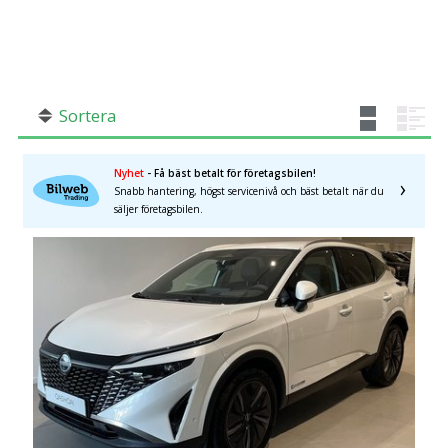
SÖK
Fler val
Mil från
Mil till
Sortera
Nyhet
- Få bäst betalt för företagsbilen!
Snabb hantering, högst servicenivå och bäst betalt när du
Stockholms län
×
säljer företagsbilen.