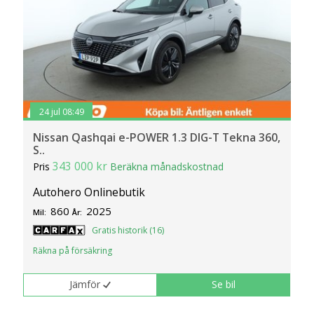
24 jul 08:49
Nissan Qashqai e-POWER 1.3 DIG-T Tekna 360,
S..
343 000 kr
Pris
Beräkna månadskostnad
Autohero Onlinebutik
860
2025
Mil:
År:
Gratis historik (16)
Räkna på försäkring
Jämför
Se bil