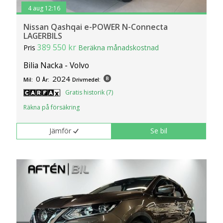
4 aug 12:16
Nissan Qashqai e-POWER N-Connecta
LAGERBILS
389 550 kr
Pris
Beräkna månadskostnad
Bilia Nacka - Volvo
0
2024
Mil:
År:
Drivmedel:
Gratis historik (7)
Räkna på försäkring
Jämför
Se bil