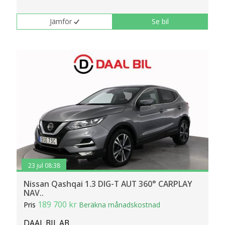
Jämför
Se bil
23 jul 08:38
Nissan Qashqai 1.3 DIG-T AUT 360° CARPLAY
NAV..
189 700 kr
Pris
Beräkna månadskostnad
DAAL BIL AB