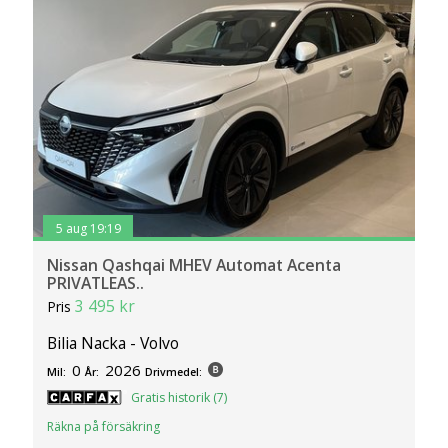
5 aug 19:19
Nissan Qashqai MHEV Automat Acenta
PRIVATLEAS..
3 495 kr
Pris
Bilia Nacka - Volvo
0
2026
Mil:
År:
Drivmedel:
Gratis historik (7)
Räkna på försäkring