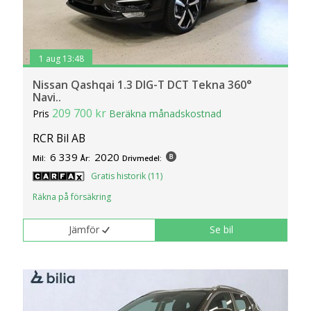
1 aug 13:48
Nissan Qashqai 1.3 DIG-T DCT Tekna 360°
Navi..
209 700 kr
Pris
Beräkna månadskostnad
RCR Bil AB
6 339
2020
Mil:
År:
Drivmedel:
Gratis historik (11)
Räkna på försäkring
Jämför
Se bil