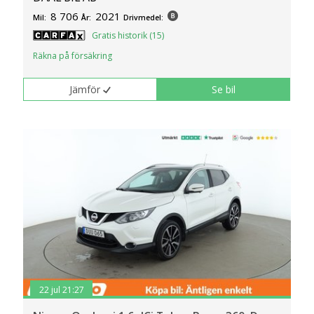
8 706
2021
Mil:
År:
Drivmedel:
Gratis historik (15)
Räkna på försäkring
Jämför
Se bil
22 jul 21:27