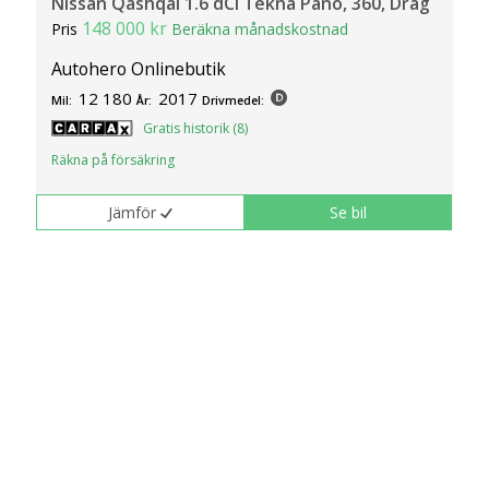
Nissan Qashqai 1.6 dCi Tekna Pano, 360, Drag
148 000 kr
Pris
Beräkna månadskostnad
Autohero Onlinebutik
12 180
2017
Mil:
År:
Drivmedel:
Gratis historik (8)
Räkna på försäkring
Jämför
Se bil