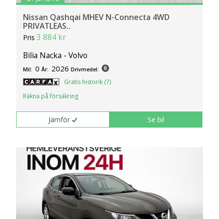
Nissan Qashqai MHEV N-Connecta 4WD
PRIVATLEAS..
3 884 kr
Pris
Bilia Nacka - Volvo
0
2026
Mil:
År:
Drivmedel:
Gratis historik (7)
Räkna på försäkring
Jämför
Se bil