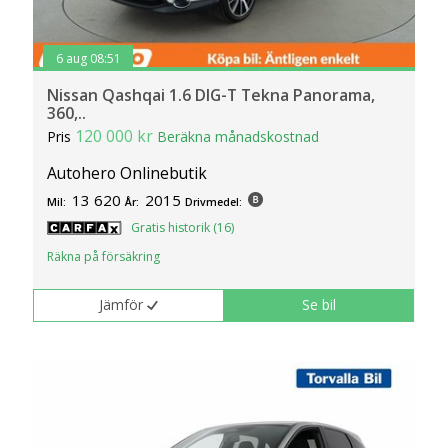
6 aug 08:51
Nissan Qashqai 1.6 DIG-T Tekna Panorama,
360,..
120 000 kr
Pris
Beräkna månadskostnad
Autohero Onlinebutik
13 620
2015
Mil:
År:
Drivmedel:
Gratis historik (16)
Räkna på försäkring
Jämför
Se bil