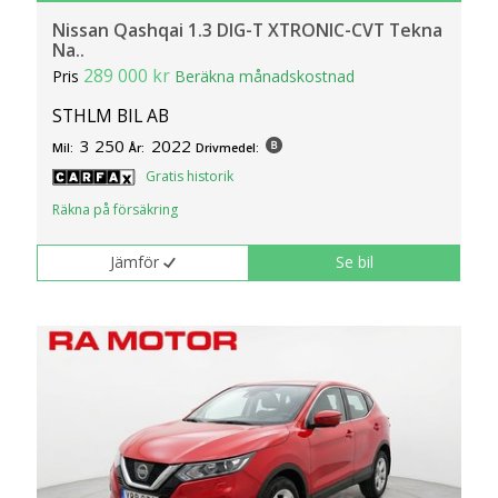
Nissan Qashqai 1.3 DIG-T XTRONIC-CVT Tekna
Na..
289 000 kr
Pris
Beräkna månadskostnad
STHLM BIL AB
3 250
2022
Mil:
År:
Drivmedel:
Gratis historik
Räkna på försäkring
Jämför
Se bil