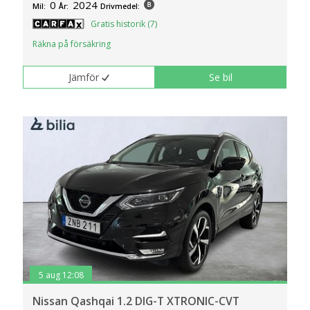
0
2024
Mil:
År:
Drivmedel:
Gratis historik (7)
Räkna på försäkring
Jämför
Se bil
5 aug 12:08
Nissan Qashqai 1.2 DIG-T XTRONIC-CVT