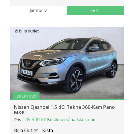
klickar du på Anpassa. Du kan alltid ändra dina
Jämför
Se bil
inställningar för cookies.
29 jul 13:20
Nissan Qashqai 1.5 dCi Tekna 360-Kam Pano
M&K..
149 900 kr
Pris
Beräkna månadskostnad
Bilia Outlet - Kista