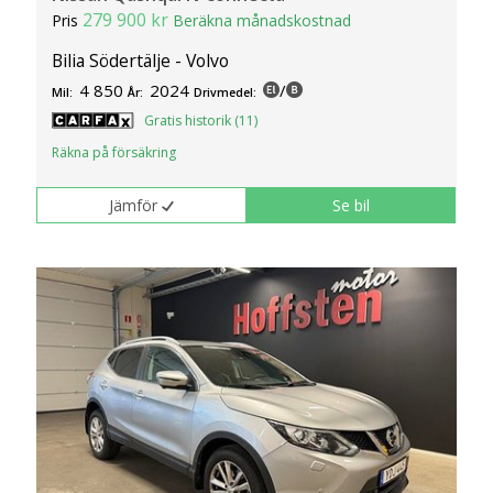
279 900 kr
Pris
Beräkna månadskostnad
Bilia Södertälje - Volvo
4 850
2024
/
Mil:
År:
Drivmedel:
Gratis historik (11)
Räkna på försäkring
Jämför
Se bil