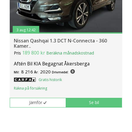
3 aug 12:42
Nissan Qashqai 1.3 DCT N-Connecta - 360
Kamer..
189 800 kr
Pris
Beräkna månadskostnad
Aftén Bil KIA Begagnat Åkersberga
8 216
2020
Mil:
År:
Drivmedel:
Gratis historik
Räkna på försäkring
Jämför
Se bil