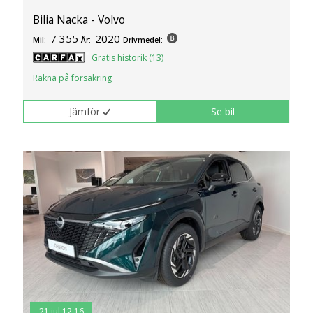
Bilia Nacka - Volvo
7 355
2020
Mil:
År:
Drivmedel:
Gratis historik (13)
Räkna på försäkring
Jämför
Se bil
21 jul 12:16