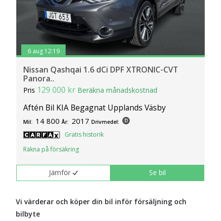
6 aug 12:19
Nissan Qashqai 1.6 dCi DPF XTRONIC-CVT
Panora..
129 000 kr
Pris
Beräkna månadskostnad
Aftén Bil KIA Begagnat Upplands Väsby
14 800
2017
Mil:
År:
Drivmedel:
Gratis historik
Räkna på försäkring
Jämför
Se bil
Vi värderar och köper din bil inför försäljning och
bilbyte