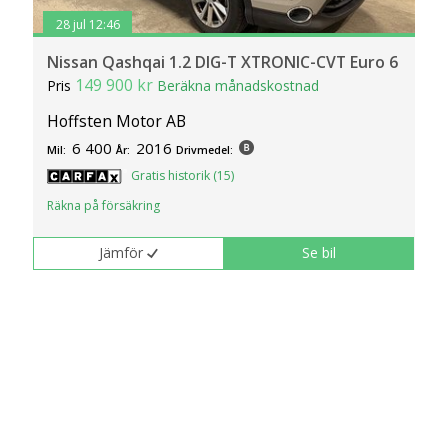
28 jul 12:46
Nissan Qashqai 1.2 DIG-T XTRONIC-CVT Euro 6
149 900 kr
Pris
Beräkna månadskostnad
Hoffsten Motor AB
6 400
2016
Mil:
År:
Drivmedel:
Gratis historik (15)
Räkna på försäkring
Jämför
Se bil