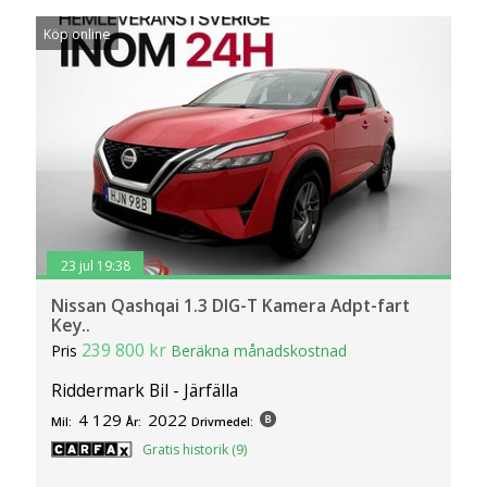
Köp online
23 jul 19:38
Nissan Qashqai 1.3 DIG-T Kamera Adpt-fart
Key..
239 800 kr
Pris
Beräkna månadskostnad
Riddermark Bil - Järfälla
4 129
2022
Mil:
År:
Drivmedel:
Gratis historik (9)