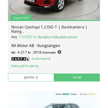
24 jul 19:47
Nissan Qashqai 1.2 DIG-T | Backkamera |
Navig..
174 900 kr
Pris
Beräkna månadskostnad
RA Motor AB - Kungsängen
4 217
2018
Mil:
År:
Drivmedel:
Gratis historik
Räkna på försäkring
Jämför
Se bil