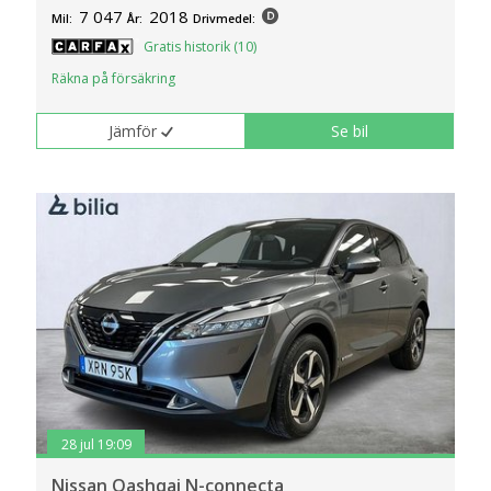
7 047
2018
Mil:
År:
Drivmedel:
Gratis historik (10)
Räkna på försäkring
Jämför
Se bil
28 jul 19:09
Nissan Qashqai N-connecta