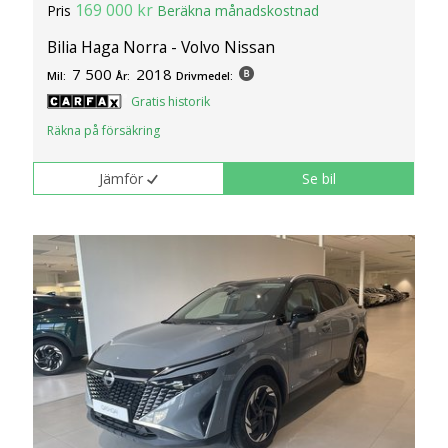
169 000 kr
Pris
Beräkna månadskostnad
Bilia Haga Norra - Volvo Nissan
7 500
2018
Mil:
År:
Drivmedel:
Gratis historik
Räkna på försäkring
Jämför
Se bil