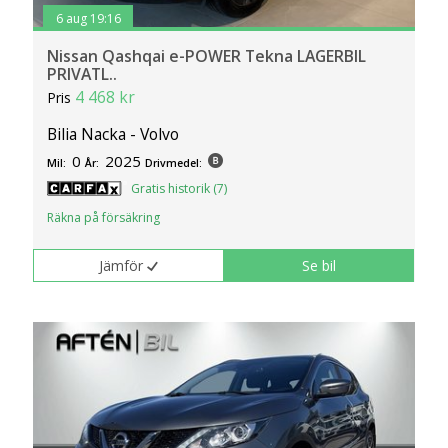
6 aug 19:16
Nissan Qashqai e-POWER Tekna LAGERBIL
PRIVATL..
4 468 kr
Pris
Bilia Nacka - Volvo
0
2025
Mil:
År:
Drivmedel:
Gratis historik (7)
Räkna på försäkring
Jämför
Se bil