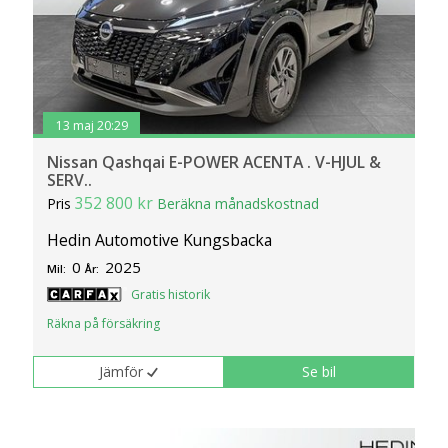
13 maj 20:29
Nissan Qashqai E-POWER ACENTA . V-HJUL &
SERV..
352 800 kr
Pris
Beräkna månadskostnad
Hedin Automotive Kungsbacka
0
2025
Mil:
År:
Gratis historik
Räkna på försäkring
Jämför
Se bil