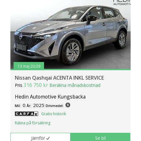
13 maj 20:29
Nissan Qashqai ACENTA INKL SERVICE
316 750 kr
Pris
Beräkna månadskostnad
Hedin Automotive Kungsbacka
0
2025
Mil:
År:
Drivmedel:
Gratis historik
Räkna på försäkring
Jämför
Se bil