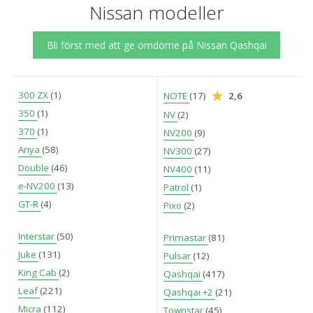
Nissan modeller
Bli först med att ge omdöme på Nissan Qashqai
300 ZX
(1)
NOTE
(17)
2,6
350
(1)
NV
(2)
370
(1)
NV200
(9)
Ariya
(58)
NV300
(27)
Double
(46)
NV400
(11)
e-NV200
(13)
Patrol
(1)
GT-R
(4)
Pixo
(2)
Interstar
(50)
Primastar
(81)
Juke
(131)
Pulsar
(12)
King Cab
(2)
Qashqai
(417)
Leaf
(221)
Qashqai +2
(21)
Micra
(112)
Townstar
(45)