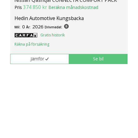
374 850 kr
Pris
Beräkna månadskostnad
Hedin Automotive Kungsbacka
0
2026
Mil:
År:
Drivmedel:
Gratis historik
Räkna på försäkring
Jämför
Se bil