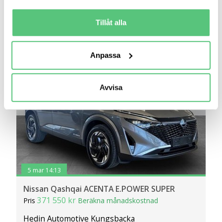
Räkna på försäkring
Identifiera din enhet genom att aktivt skanna den
för specifika kännetecken (fingeravtryck)
Tillåt alla
Jämför
Se bil
Ta reda på mer om hur dina personliga uppgifter
behandlas och ställ in dina preferenser i
detaljsektionen
.
Anpassa
Du kan ändra eller dra tillbaka ditt samtycke när som
helst från cookie-förklaringen.
Avvisa
Vi använder cookies för att förbättra din
användarupplevelse på Bilweb. Även för att tillhandahålla
en säker - och trygg marknadsplats och för att kunna ge
dig relevanta tips, nyheter och anpassad reklam. Genom
att klicka på Tillåt alla godkänner du vår hantering av
cookies och samtycker till att vi mäter och delar
information om din användning av webbplatsen med våra
5 mar 14:13
partners. För att ändra vilka typer av cookies vi använder
Nissan Qashqai ACENTA E.POWER SUPER
klickar du på Anpassa. Du kan alltid ändra dina
371 550 kr
Pris
Beräkna månadskostnad
inställningar för cookies.
Hedin Automotive Kungsbacka