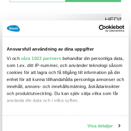
Ansvarsfull användning av dina uppgifter
Vi och
våra 1022 partners
behandlar din personliga data,
som t.ex. ditt IP-nummer, och använder teknologi såsom
cookies för att lagra och få tillgång till information på din
enhet för att kunna tillhandahålla personliga annonser och
13 maj 20:28
innehåll, annons- och innehållsmätning, åskådarinsikter
Nissan Qashqai CONNECTA INKL SERVICE
och produktutveckling. Du kan själv välja vilka som får
338 250 kr
Pris
Beräkna månadskostnad
använda din data och i vilka syften.
Hedin Automotive Kungsbacka
Med din tillåtelse skulle vi även vilja:
0
2025
Mil:
År:
Drivmedel:
Samla in information om din geografiska plats
Gratis historik
Visa detaljer
som kan ha en noggrannhet på upp till flera meter