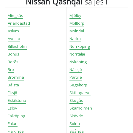
Nissan Qashqai
säljes i
Alingsås
Mjölby
Arlandastad
Mölltorp
Askim
Mölndal
Avesta
Nacka
Billesholm
Norrköping
Bohus
Norrtälje
Borås
Nyköping
Bro
Nässjö
Bromma
Partille
Bålsta
Segeltorp
Eksjö
Skillingaryd
Eskilstuna
Skogås
Eslöv
Skärholmen
Falköping
Skövde
Falun
Solna
Fjälkinge
Spånga