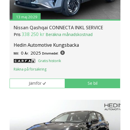
13 maj 20:29
Nissan Qashqai CONNECTA INKL SERVICE
338 250 kr
Pris
Beräkna månadskostnad
Hedin Automotive Kungsbacka
0
2025
Mil:
År:
Drivmedel:
Gratis historik
Räkna på försäkring
Jämför
Se bil