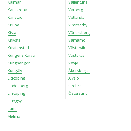
Kalmar
Vallentuna
Karlskrona
Varberg
Karlstad
Vetlanda
Kiruna
Vimmerby
Kista
Vänersborg
Knivsta
Värnamo
Kristianstad
Västervik
Kungens Kurva
Västerås
Kungsängen
Växjö
Kungälv
Åkersberga
Lidköping
Älvsjö
Lindesberg
Örebro
Linköping
Östersund
Ljungby
Lund
Malmö