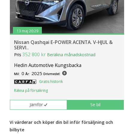
13 maj 20:29
Nissan Qashqai E-POWER ACENTA. V-HJUL &
SERVI..
352 800 kr
Pris
Beräkna månadskostnad
Hedin Automotive Kungsbacka
0
2025
Mil:
År:
Drivmedel:
Gratis historik
Räkna på försäkring
Jämför
Se bil
Vi värderar och köper din bil inför försäljning och
bilbyte