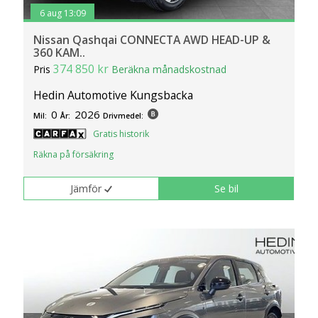
6 aug 13:09
Nissan Qashqai CONNECTA AWD HEAD-UP &
360 KAM..
374 850 kr
Pris
Beräkna månadskostnad
Hedin Automotive Kungsbacka
0
2026
Mil:
År:
Drivmedel:
Gratis historik
Räkna på försäkring
Jämför
Se bil