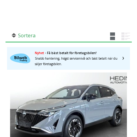
SÖK
Fler val
Mil från
Mil till
Sortera
Nyhet
- Få bäst betalt för företagsbilen!
Snabb hantering, högst servicenivå och bäst betalt när du
Hallands län
×
säljer företagsbilen.