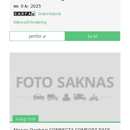
0
2025
Mil:
År:
Gratis historik
Räkna på försäkring
Jämför
Se bil
6 aug 13:09
Nissan Qashqai CONNECTA COMFORT PACK