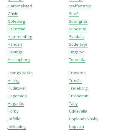
Gammelstad
Staffanstorp
Gävle
Storå
Göteborg
Strängnäs
Halmstad
Sundsvall
Hammenhög
Svedala
Handen
Södertälje
Haninge
Tingsryd
Helsingborg
Tomelilla
Hisings Backa
Tranemo
Hoting
Tranås
Hudiksvall
Trelleborg
Hägersten
Trollhättan
Höganäs
Täby
Hörby
Uddevalla
Järfälla
Upplands Väsby
Jönköping
Uppsala