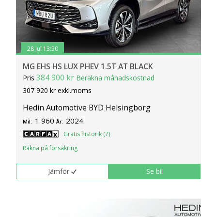
28 jul 13:50
MG EHS HS LUX PHEV 1.5T AT BLACK
384 900 kr
Pris
Beräkna månadskostnad
307 920 kr exkl.moms
Hedin Automotive BYD Helsingborg
1 960
2024
Mil:
År:
Gratis historik (7)
Räkna på försäkring
Jämför
Se bil