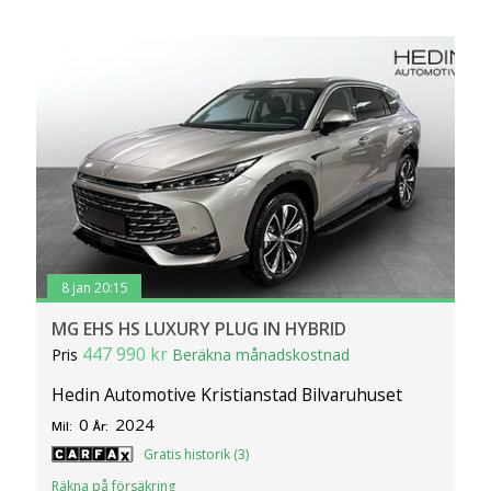
8 jan 20:15
MG EHS HS LUXURY PLUG IN HYBRID
447 990 kr
Pris
Beräkna månadskostnad
Hedin Automotive Kristianstad Bilvaruhuset
0
2024
Mil:
År:
Gratis historik (3)
Räkna på försäkring