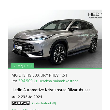
22 maj 19:10
MG EHS HS LUX URY PHEV 1.5T
394 900 kr
Pris
Beräkna månadskostnad
Hedin Automotive Kristianstad Bilvaruhuset
2 235
2024
Mil:
År:
Gratis historik (8)