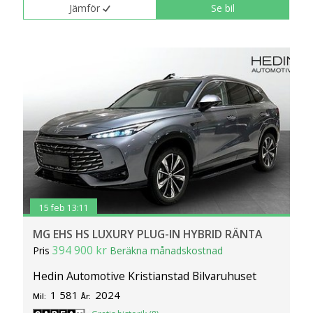
Jämför
Se bil
15 feb 13:11
MG EHS HS LUXURY PLUG-IN HYBRID RÄNTA
394 900 kr
Pris
Beräkna månadskostnad
Hedin Automotive Kristianstad Bilvaruhuset
1 581
2024
Mil:
År: