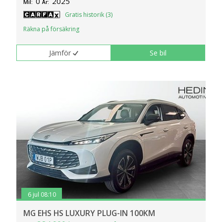
0
2025
Mil:
År:
Gratis historik (3)
Räkna på försäkring
Jämför
Se bil
6 jul 08:10
MG EHS HS LUXURY PLUG-IN 100KM