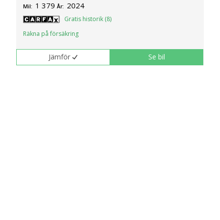
1 379
2024
Mil:
År:
Gratis historik (8)
Räkna på försäkring
Jämför
Se bil