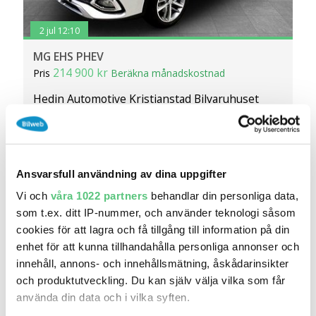
2 jul 12:10
MG EHS PHEV
214 900 kr
Pris
Beräkna månadskostnad
Hedin Automotive Kristianstad Bilvaruhuset
4 963
2021
Mil:
År:
Gratis historik (12)
Räkna på försäkring
Ansvarsfull användning av dina uppgifter
Jämför
Se bil
Vi och
våra 1022 partners
behandlar din personliga data,
som t.ex. ditt IP-nummer, och använder teknologi såsom
cookies för att lagra och få tillgång till information på din
enhet för att kunna tillhandahålla personliga annonser och
innehåll, annons- och innehållsmätning, åskådarinsikter
och produktutveckling. Du kan själv välja vilka som får
använda din data och i vilka syften.