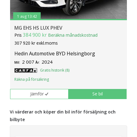
1 aug 13:42
MG EHS HS LUX PHEV
384 900 kr
Pris
Beräkna månadskostnad
307 920 kr exkl.moms
Hedin Automotive BYD Helsingborg
2 007
2024
Mil:
År:
Gratis historik (8)
Räkna på försäkring
Jämför
Se bil
Vi värderar och köper din bil inför försäljning och
bilbyte