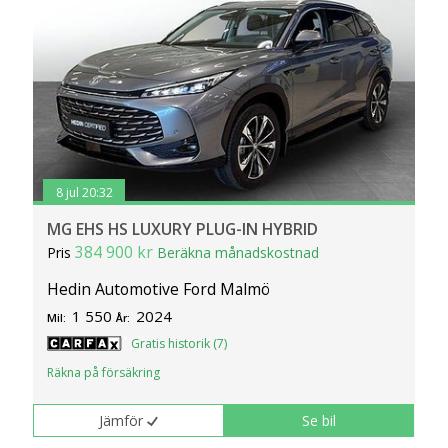
8 jul 20:32
MG EHS HS LUXURY PLUG-IN HYBRID
384 900 kr
Pris
Beräkna månadskostnad
Hedin Automotive Ford Malmö
1 550
2024
Mil:
År:
Gratis historik (7)
Räkna på försäkring
Jämför
Se bil