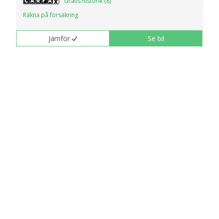
Gratis historik (8)
Räkna på försäkring
Jämför
Se bil