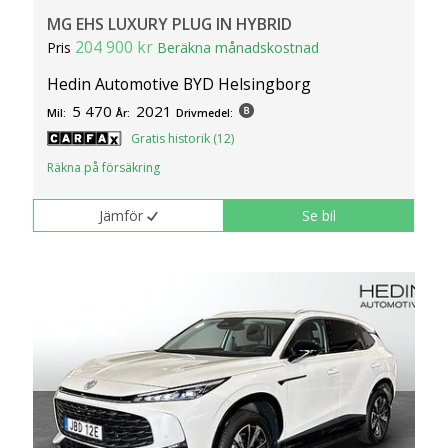
MG EHS LUXURY PLUG IN HYBRID
204 900 kr
Pris
Beräkna månadskostnad
Hedin Automotive BYD Helsingborg
5 470
2021
Mil:
År:
Drivmedel:
Gratis historik (12)
Räkna på försäkring
Jämför
Se bil