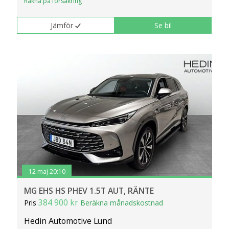
Räkna på försäkring
Jämför
Se bil
12 maj 20:10
MG EHS HS PHEV 1.5T AUT, RÄNTE
384 900 kr
Pris
Beräkna månadskostnad
Hedin Automotive Lund