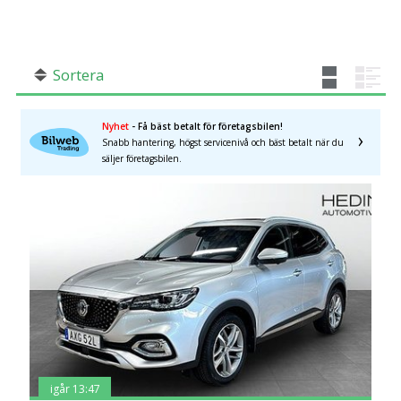
SÖK
Fler val
Mil från
Mil till
Sortera
Nyhet
- Få bäst betalt för företagsbilen!
Snabb hantering, högst servicenivå och bäst betalt när du
säljer företagsbilen.
Skåne län
×
igår 13:47