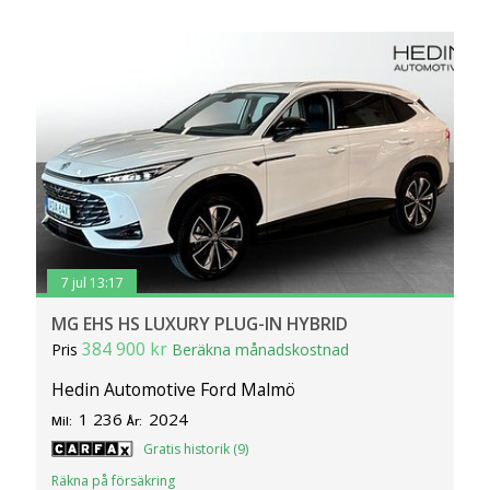
7 jul 13:17
MG EHS HS LUXURY PLUG-IN HYBRID
384 900 kr
Pris
Beräkna månadskostnad
Hedin Automotive Ford Malmö
1 236
2024
Mil:
År:
Gratis historik (9)
Räkna på försäkring