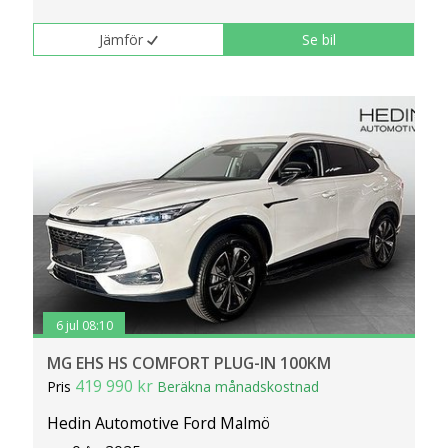
Jämför
Se bil
6 jul 08:10
MG EHS HS COMFORT PLUG-IN 100KM
419 990 kr
Pris
Beräkna månadskostnad
Hedin Automotive Ford Malmö