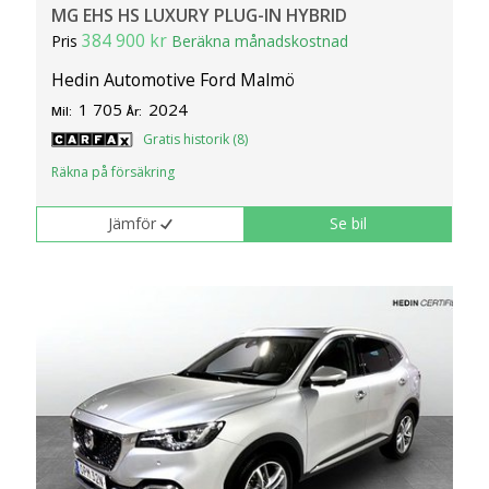
MG EHS HS LUXURY PLUG-IN HYBRID
384 900 kr
Pris
Beräkna månadskostnad
Hedin Automotive Ford Malmö
1 705
2024
Mil:
År:
Gratis historik (8)
Räkna på försäkring
Jämför
Se bil