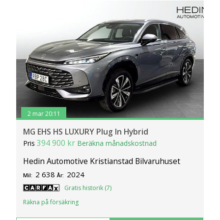
2 mar 20:11
MG EHS HS LUXURY Plug In Hybrid
394 900 kr
Pris
Beräkna månadskostnad
Hedin Automotive Kristianstad Bilvaruhuset
2 638
2024
Mil:
År:
Gratis historik (7)
Räkna på försäkring