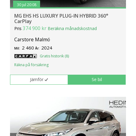
30 jul 20:08
MG EHS HS LUXURY PLUG-IN HYBRID 360°
CarPlay
374 900 kr
Pris
Beräkna månadskostnad
Carstore Malmö
2 460
2024
Mil:
År:
Gratis historik (8)
Räkna på försäkring
Jämför
Se bil