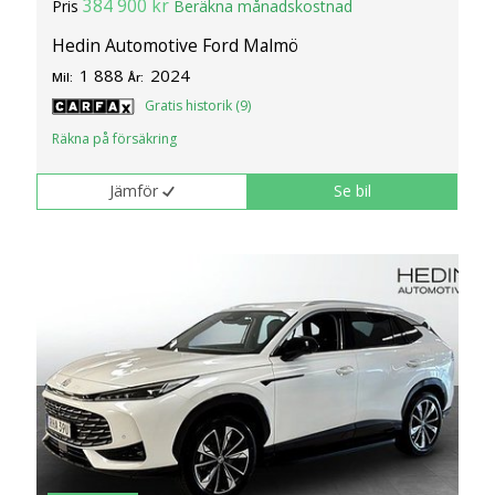
384 900 kr
Pris
Beräkna månadskostnad
Hedin Automotive Ford Malmö
1 888
2024
Mil:
År:
Gratis historik (9)
Räkna på försäkring
Jämför
Se bil