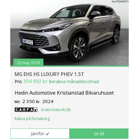
klickar du på Anpassa. Du kan alltid ändra dina
inställningar för cookies.
22 maj 19:10
MG EHS HS LUXURY PHEV 1.5T
394 900 kr
Pris
Beräkna månadskostnad
Hedin Automotive Kristianstad Bilvaruhuset
2 350
2024
Mil:
År:
Gratis historik (8)
Räkna på försäkring
Jämför
Se bil