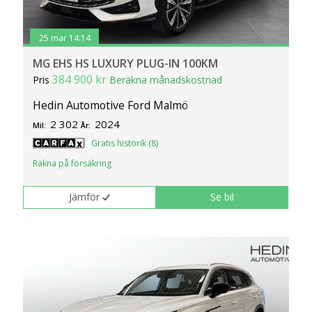
25 mar 14:14
MG EHS HS LUXURY PLUG-IN 100KM
384 900 kr
Pris
Beräkna månadskostnad
Hedin Automotive Ford Malmö
2 302
2024
Mil:
År:
Gratis historik (8)
Räkna på försäkring
Jämför
Se bil