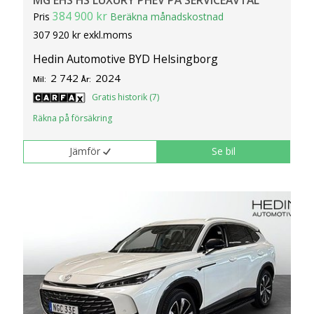
384 900 kr
Pris
Beräkna månadskostnad
307 920 kr exkl.moms
Hedin Automotive BYD Helsingborg
2 742
2024
Mil:
År:
Gratis historik (7)
Räkna på försäkring
Jämför
Se bil