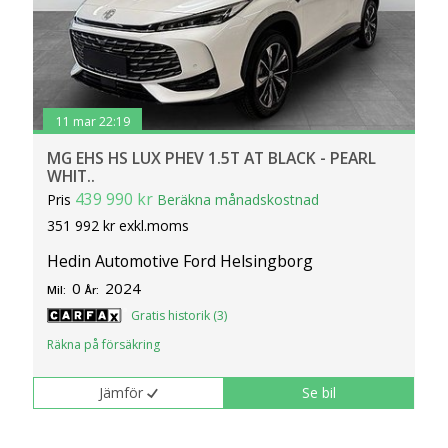
11 mar 22:19
MG EHS HS LUX PHEV 1.5T AT BLACK - PEARL
WHIT..
439 990 kr
Pris
Beräkna månadskostnad
351 992 kr exkl.moms
Hedin Automotive Ford Helsingborg
0
2024
Mil:
År:
Gratis historik (3)
Räkna på försäkring
Jämför
Se bil