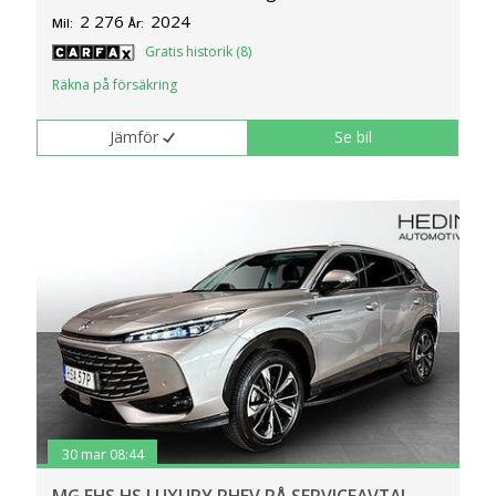
2 276
2024
Mil:
År:
Gratis historik (8)
Räkna på försäkring
Jämför
Se bil
30 mar 08:44
MG EHS HS LUXURY PHEV PÅ SERVICEAVTAL