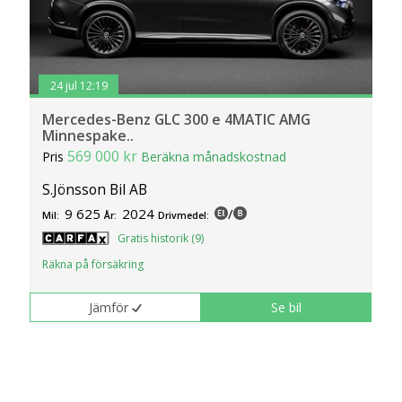
24 jul 12:19
Mercedes-Benz GLC 300 e 4MATIC AMG
Minnespake..
569 000 kr
Pris
Beräkna månadskostnad
S.Jönsson Bil AB
9 625
2024
/
Mil:
År:
Drivmedel:
Gratis historik (9)
Räkna på försäkring
Jämför
Se bil