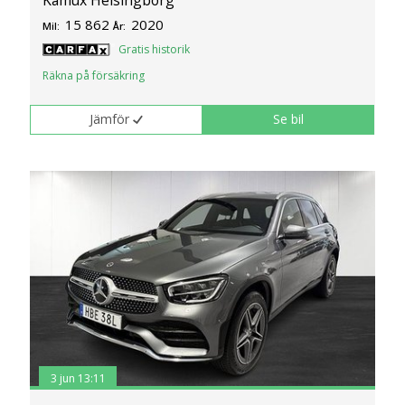
Kamux Helsingborg
15 862
2020
Mil:
År:
Gratis historik
Räkna på försäkring
Jämför
Se bil
3 jun 13:11