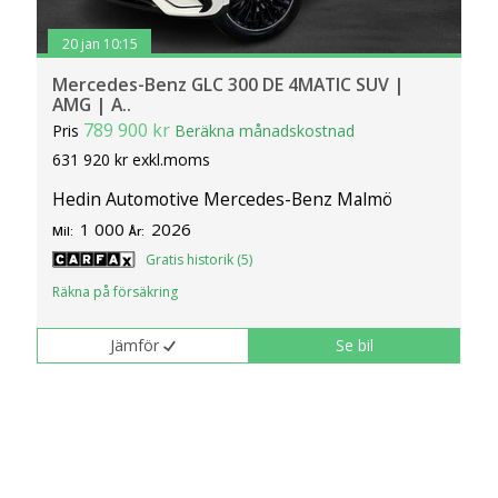
20 jan 10:15
Mercedes-Benz GLC 300 DE 4MATIC SUV |
AMG | A..
789 900 kr
Pris
Beräkna månadskostnad
631 920 kr exkl.moms
Hedin Automotive Mercedes-Benz Malmö
1 000
2026
Mil:
År:
Gratis historik (5)
Räkna på försäkring
Jämför
Se bil