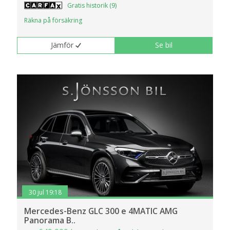
Gratis historik (9)
Räkna på försäkring
Jämför
Se bil
30 jul 19:18
Mercedes-Benz GLC 300 e 4MATIC AMG
Panorama B..