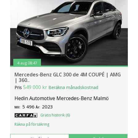
4 aug 08:47
Mercedes-Benz GLC 300 de 4M COUPÉ | AMG
| 360..
549 000 kr
Pris
Beräkna månadskostnad
Hedin Automotive Mercedes-Benz Malmö
5 496
2023
Mil:
År:
Gratis historik (6)
Räkna på försäkring