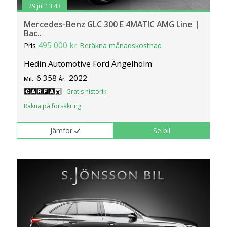
29 jul 13:43
Mercedes-Benz GLC 300 E 4MATIC AMG Line |
Bac..
495 000 kr
Pris
Beräkna månadskostnad
Hedin Automotive Ford Ängelholm
6 358
2022
Mil:
År:
Gratis historik
Räkna på försäkring
Jämför
Se bil