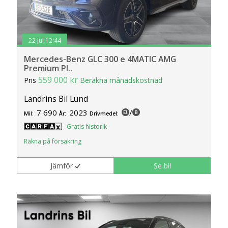
22 jul 12:44
Mercedes-Benz GLC 300 e 4MATIC AMG
Premium Pl..
559 000 kr
Pris
Beräkna månadskostnad
Landrins Bil Lund
7 690
2023
/
Mil:
År:
Drivmedel:
Gratis historik
Räkna på försäkring
Jämför
Se bil