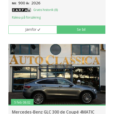
900
2026
Mil:
År:
Gratis historik (8)
Räkna på försäkring
Jämför
Se bil
5 feb 08:02
Mercedes-Benz GLC 300 de Coupé 4MATIC