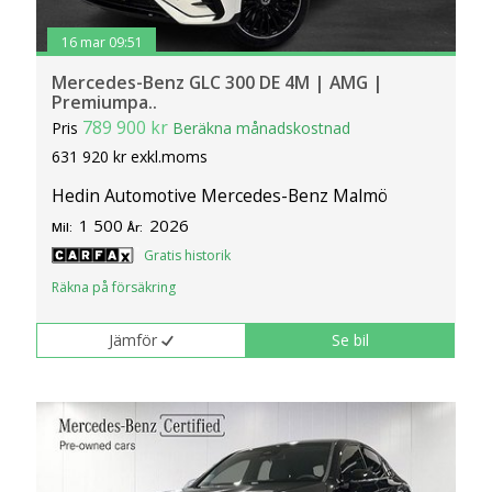
16 mar 09:51
Mercedes-Benz GLC 300 DE 4M | AMG |
Premiumpa..
789 900 kr
Pris
Beräkna månadskostnad
631 920 kr exkl.moms
Hedin Automotive Mercedes-Benz Malmö
1 500
2026
Mil:
År:
Gratis historik
Räkna på försäkring
Jämför
Se bil