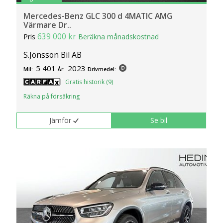
Mercedes-Benz GLC 300 d 4MATIC AMG
Värmare Dr..
639 000 kr
Pris
Beräkna månadskostnad
S.Jönsson Bil AB
5 401
2023
Mil:
År:
Drivmedel:
Gratis historik (9)
Räkna på försäkring
Jämför
Se bil