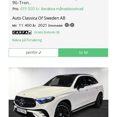
9G-Tron..
439 000 kr
Pris
Beräkna månadskostnad
Auto Classica Of Sweden AB
11 400
2021
/
Mil:
År:
Drivmedel:
Gratis historik (9)
Räkna på försäkring
Jämför
Se bil