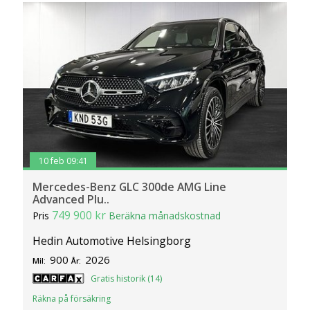
10 feb 09:41
Mercedes-Benz GLC 300de AMG Line
Advanced Plu..
749 900 kr
Pris
Beräkna månadskostnad
Hedin Automotive Helsingborg
900
2026
Mil:
År:
Gratis historik (14)
Räkna på försäkring