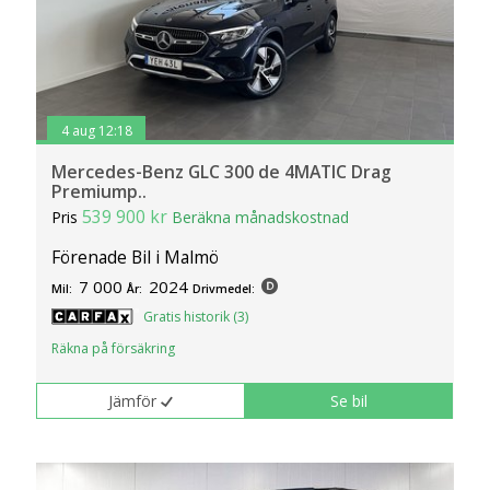
4 aug 12:18
Mercedes-Benz GLC 300 de 4MATIC Drag
Premiump..
539 900 kr
Pris
Beräkna månadskostnad
Förenade Bil i Malmö
7 000
2024
Mil:
År:
Drivmedel:
Gratis historik (3)
Räkna på försäkring
Jämför
Se bil