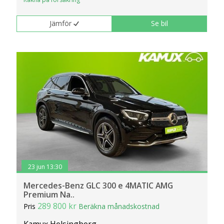
klickar du på Anpassa. Du kan alltid ändra dina
inställningar för cookies.
Jämför
Se bil
23 jun 13:30
Mercedes-Benz GLC 300 e 4MATIC AMG
Premium Na..
289 800 kr
Pris
Beräkna månadskostnad