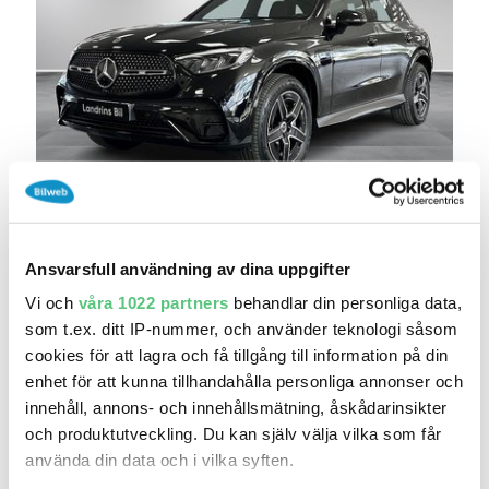
15 jul 12:43
Mercedes-Benz GLC 300 d e 4MATIC 9G-Tronic
AM..
549 000 kr
Pris
Beräkna månadskostnad
Ansvarsfull användning av dina uppgifter
Landrins Bil Lund
Vi och
våra 1022 partners
behandlar din personliga data,
som t.ex. ditt IP-nummer, och använder teknologi såsom
9 055
2024
/
Mil:
År:
Drivmedel:
cookies för att lagra och få tillgång till information på din
Gratis historik (11)
enhet för att kunna tillhandahålla personliga annonser och
Räkna på försäkring
innehåll, annons- och innehållsmätning, åskådarinsikter
och produktutveckling. Du kan själv välja vilka som får
Jämför
Se bil
använda din data och i vilka syften.