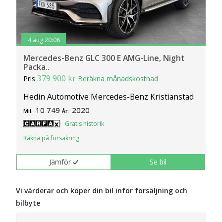
4 aug 20:08
Mercedes-Benz GLC 300 E AMG-Line, Night
Packa..
379 900 kr
Pris
Beräkna månadskostnad
Hedin Automotive Mercedes-Benz Kristianstad
10 749
2020
Mil:
År:
Gratis historik
Räkna på försäkring
Jämför
Se bil
Vi värderar och köper din bil inför försäljning och
bilbyte