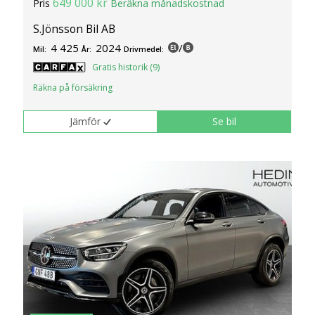
649 000 kr
Pris
Beräkna månadskostnad
S.Jönsson Bil AB
4 425
2024
/
Mil:
År:
Drivmedel:
Gratis historik (9)
Räkna på försäkring
Jämför
Se bil