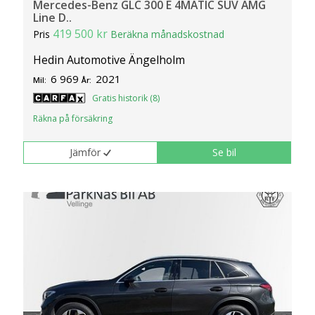
Mercedes-Benz GLC 300 E 4MATIC SUV AMG
Line D..
419 500 kr
Pris
Beräkna månadskostnad
Hedin Automotive Ängelholm
6 969
2021
Mil:
År:
Gratis historik (8)
Räkna på försäkring
Jämför
Se bil