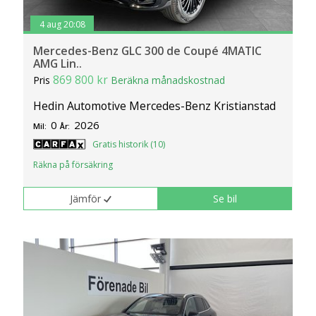
4 aug 20:08
Mercedes-Benz GLC 300 de Coupé 4MATIC
AMG Lin..
869 800 kr
Pris
Beräkna månadskostnad
Hedin Automotive Mercedes-Benz Kristianstad
0
2026
Mil:
År:
Gratis historik (10)
Räkna på försäkring
Jämför
Se bil