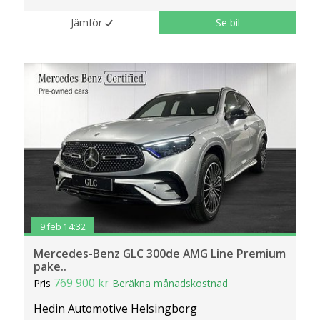
Jämför
Se bil
9 feb 14:32
Mercedes-Benz GLC 300de AMG Line Premium
pake..
769 900 kr
Pris
Beräkna månadskostnad
Hedin Automotive Helsingborg