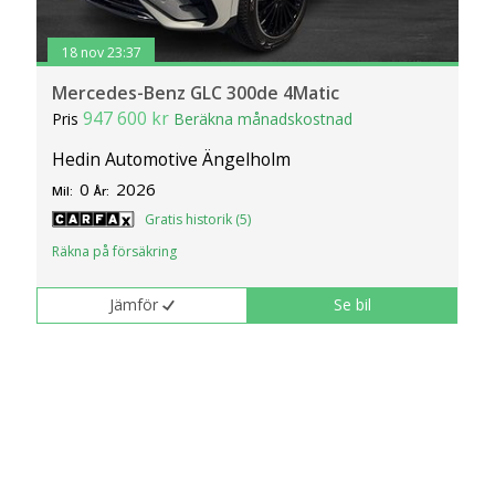
18 nov 23:37
Mercedes-Benz GLC 300de 4Matic
947 600 kr
Pris
Beräkna månadskostnad
Hedin Automotive Ängelholm
0
2026
Mil:
År:
Gratis historik (5)
Räkna på försäkring
Jämför
Se bil