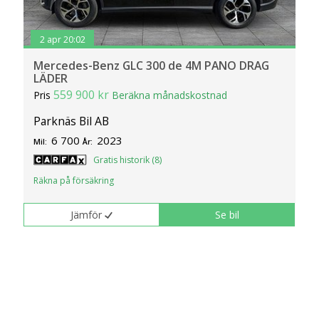
2 apr 20:02
Mercedes-Benz GLC 300 de 4M PANO DRAG
LÄDER
559 900 kr
Pris
Beräkna månadskostnad
Parknäs Bil AB
6 700
2023
Mil:
År:
Gratis historik (8)
Räkna på försäkring
Jämför
Se bil