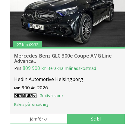
27 feb 09:32
Mercedes-Benz GLC 300e Coupe AMG Line
Advance..
809 900 kr
Pris
Beräkna månadskostnad
Hedin Automotive Helsingborg
900
2026
Mil:
År:
Gratis historik
Räkna på försäkring
Jämför
Se bil