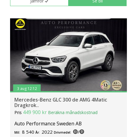
Jämför
Se bil
3 aug 12:12
Mercedes-Benz GLC 300 de AMG 4Matic
Dragkrok..
449 900 kr
Pris
Beräkna månadskostnad
Auto Performance Sweden AB
8 540
2022
/
Mil:
År:
Drivmedel: