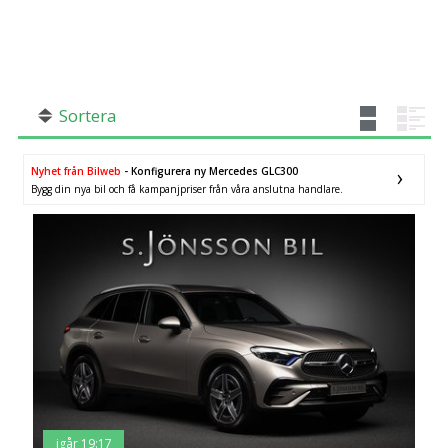
SÖK
Fler val
Mil från
Mil till
Sortera
Nyhet från Bilweb
- Konfigurera ny Mercedes GLC300
Bygg din nya bil och få kampanjpriser från våra anslutna handlare.
Skåne län
×
igår 19:17