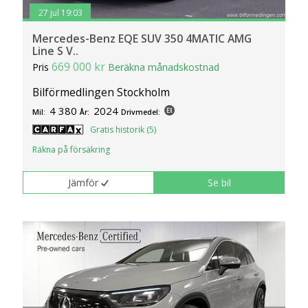
27 jul 19:03
Mercedes-Benz EQE SUV 350 4MATIC AMG
Line S V..
669 000 kr
Pris
Beräkna månadskostnad
Bilförmedlingen Stockholm
4 380
2024
Mil:
År:
Drivmedel:
Gratis historik (5)
Räkna på försäkring
Jämför
Se bil