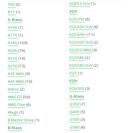
EQE53 SUV
(1)
560
(2)
information om din användning av webbplatsen med våra
EQS
817
(1)
partners. För att ändra vilka typer av cookies vi använder
EQS350
(6)
A-Klass
klickar du på Anpassa. Du kan alltid ändra dina
EQS450 SUV
(6)
A160
(1)
inställningar för cookies.
EQS450+
(11)
A170
(1)
EQS500 SUV
(2)
A180
(109)
EQS53 AMG
(3)
A200
(76)
EQS580
(2)
A220
(16)
EQS580 SUV
(2)
A250
(73)
EQT
(1)
A35 AMG
(9)
EQV
A45 AMG
(10)
EQV300
(3)
Actros
(2)
G-Klass
AMG GT
(56)
G350
(7)
AMG One
(6)
G400
(5)
Atego
(1)
G500
(3)
B Electric Drive
(1)
G580
(6)
B-Klass