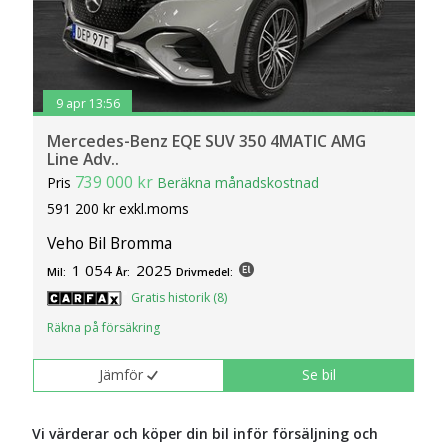
9 apr 13:56
Mercedes-Benz EQE SUV 350 4MATIC AMG
Line Adv..
739 000 kr
Pris
Beräkna månadskostnad
591 200 kr exkl.moms
Veho Bil Bromma
1 054
2025
Mil:
År:
Drivmedel:
Gratis historik (8)
Räkna på försäkring
Jämför
Se bil
Vi värderar och köper din bil inför försäljning och