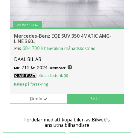
29 dec 09:42
Mercedes-Benz EQE SUV 350 4MATIC AMG-
LINE 360..
684 700 kr
Pris
Beräkna månadskostnad
DAAL BIL AB
715
2024
Mil:
År:
Drivmedel:
Gratis historik (6)
Räkna på försäkring
Jämför
Se bil
Fördelar med att köpa bilen av Bilweb’s
anslutna bilhandlare