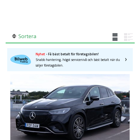
SÖK
Fler val
Mil från
Mil till
Sortera
Nyhet
- Få bäst betalt för företagsbilen!
Snabb hantering, högst servicenivå och bäst betalt när du
Stockholms län
×
säljer företagsbilen.