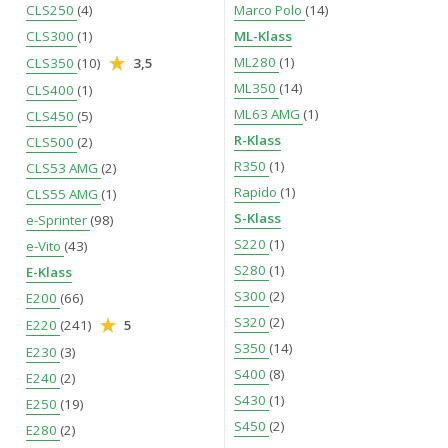
CLS250
(4)
Marco Polo
(14)
CLS300
(1)
ML-Klass
ML280
(1)
CLS350
(10)
3,5
ML350
(14)
CLS400
(1)
ML63 AMG
(1)
CLS450
(5)
R-Klass
CLS500
(2)
R350
(1)
CLS53 AMG
(2)
Rapido
(1)
CLS55 AMG
(1)
S-Klass
e-Sprinter
(98)
S220
(1)
e-Vito
(43)
S280
(1)
E-Klass
S300
(2)
E200
(66)
S320
(2)
E220
(241)
5
S350
(14)
E230
(3)
S400
(8)
E240
(2)
S430
(1)
E250
(19)
S450
(2)
E280
(2)