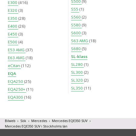
S500
(9)
E300
(416)
S55
(1)
E320
(3)
S560
(2)
E350
(28)
S580
(9)
E400
(26)
S600
(3)
E450
(3)
S63 AMG
(18)
E500
(4)
S680
(5)
E53 AMG
(37)
SL-klass
E63 AMG
(18)
SL280
(1)
eCitan
(112)
SL300
(2)
EQA
SL320
(2)
EQA250
(25)
SL350
(11)
EQA250+
(11)
EQA300
(16)
Bilweb
Sök
Mercedes
Mercedes EQE350 SUV
Mercedes EQE350 SUV i Stockholms län