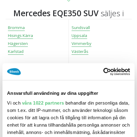
Mercedes EQE350 SUV
säljes i
Bromma
Sundsvall
Hisings Kärra
Uppsala
Hägersten
Vimmerby
Karlstad
Västerås
Kungsbacka
Västra Frölunda
Kungsängen
Växjö
Malmö
Östersund
Norrköping
Ansvarsfull användning av dina uppgifter
Vi och
våra 1022 partners
behandlar din personliga data,
Mercedes modeller
som t.ex. ditt IP-nummer, och använder teknologi såsom
cookies för att lagra och få tillgång till information på din
Bli först med att ge omdöme på Mercedes EQE350
enhet för att kunna tillhandahålla personliga annonser och
SUV
innehåll, annons- och innehållsmätning, åskådarinsikter