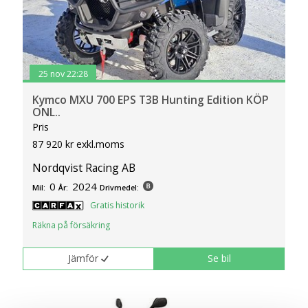
25 nov 22:28
Kymco MXU 700 EPS T3B Hunting Edition KÖP
ONL..
Pris
87 920 kr exkl.moms
Nordqvist Racing AB
0
2024
Mil:
År:
Drivmedel:
Gratis historik
Räkna på försäkring
Jämför
Se bil