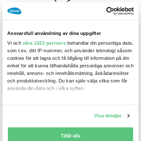
Ansvarsfull användning av dina uppgifter
Vi och
våra 1022 partners
behandlar din personliga data,
som t.ex. ditt IP-nummer, och använder teknologi såsom
cookies för att lagra och få tillgång till information på din
enhet för att kunna tillhandahålla personliga annonser och
25 nov 22:28
innehåll, annons- och innehållsmätning, åskådarinsikter
Kymco MXU 465 T3B KÖP ONLINE Nordqvist
och produktutveckling. Du kan själv välja vilka som får
Racing..
använda din data och i vilka syften.
Pris
55 920 kr exkl.moms
Med din tillåtelse skulle vi även vilja:
Nordqvist Racing AB
Samla in information om din geografiska plats
Visa detaljer
0
2024
som kan ha en noggrannhet på upp till flera meter
Mil:
År:
Drivmedel:
Identifiera din enhet genom att aktivt skanna den
Gratis historik
för specifika kännetecken (fingeravtryck)
Tillåt alla
Räkna på försäkring