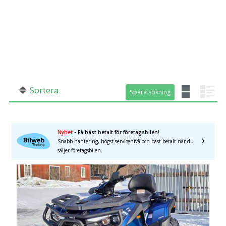
SÖK
Fler val
Mil från
Mil till
Sortera
Spara sökning
Spara sökning
Län (alla)
Nyhet
- Få bäst betalt för företagsbilen!
Snabb hantering, högst servicenivå och bäst betalt när du
säljer företagsbilen.