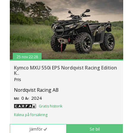
25 nov 22:28
Kymco MXU 550i EPS Nordqvist Racing Edition
K..
Pris
Nordqvist Racing AB
0
2024
Mil:
År:
Gratis historik
Räkna på försäkring
Jämför
Se bil