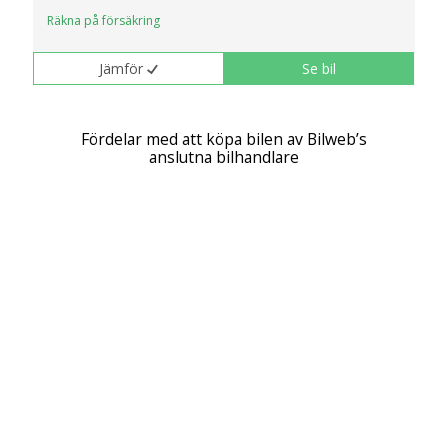
Räkna på försäkring
Jämför
Se bil
Fördelar med att köpa bilen av Bilweb’s
anslutna bilhandlare
Kymco modeller
Bli först med att ge omdöme på Kymco
MXU
(4)
Bilweb
Sök
Kymco