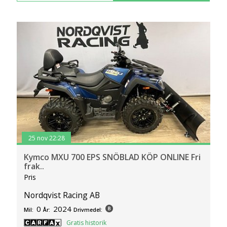
25 nov 22:28
Kymco MXU 700 EPS SNÖBLAD KÖP ONLINE Fri
frak..
Pris
Nordqvist Racing AB
0
2024
Mil:
År:
Drivmedel:
Gratis historik