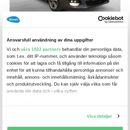
24 jul 20:24
Kia Cee´d Ceed sw 1.6 CRDi DCT GT-line Drag
B..
99 800 kr
Ansvarsfull användning av dina uppgifter
Pris
Beräkna månadskostnad
Vi och
våra 1022 partners
behandlar din personliga data,
Kamux Västerås
som t.ex. ditt IP-nummer, och använder teknologi såsom
17 800
2016
Mil:
År:
Drivmedel:
cookies för att lagra och få tillgång till information på din
Gratis historik (17)
enhet för att kunna tillhandahålla personliga annonser och
Räkna på försäkring
innehåll, annons- och innehållsmätning, åskådarinsikter
och produktutveckling. Du kan själv välja vilka som får
Jämför
Se bil
använda din data och i vilka syften.
Med din tillåtelse skulle vi även vilja:
Samla in information om din geografiska plats
Visa detaljer
som kan ha en noggrannhet på upp till flera meter
Identifiera din enhet genom att aktivt skanna den