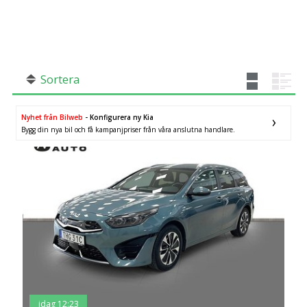
SÖK
Fler val
Mil från
Mil till
Sortera
Nyhet från Bilweb
- Konfigurera ny Kia
Bygg din nya bil och få kampanjpriser från våra anslutna handlare.
Västmanlands län
×
idag 12:23