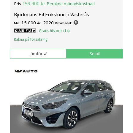
159 900 kr
Pris
Beräkna månadskostnad
Björkmans Bil Erikslund, i Västerås
15 000
2020
Mil:
År:
Drivmedel:
Gratis historik (14)
Räkna på försäkring
Jämför
Se bil