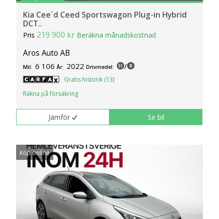
Kia Cee´d Ceed Sportswagon Plug-in Hybrid
DCT..
219 900 kr
Pris
Beräkna månadskostnad
Aros Auto AB
6 106
2022
/
Mil:
År:
Drivmedel:
Gratis historik (13)
Räkna på försäkring
Jämför
Se bil
Köp online