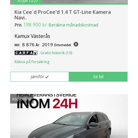
30 jun 13:27
Kia Cee´d ProCee'd 1.4 T GT-Line Kamera
Navi..
198 900 kr
Pris
Beräkna månadskostnad
Kamux Västerås
8 876
2019
Mil:
År:
Drivmedel:
Gratis historik (10)
Räkna på försäkring
Jämför
Se bil
Köp online