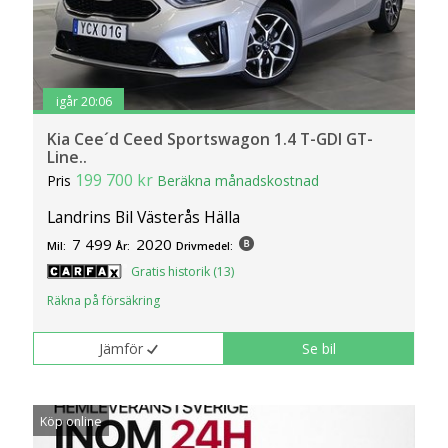
igår 20:06
Kia Cee´d Ceed Sportswagon 1.4 T-GDI GT-
Line..
199 700 kr
Pris
Beräkna månadskostnad
Landrins Bil Västerås Hälla
7 499
2020
Mil:
År:
Drivmedel:
Gratis historik (13)
Räkna på försäkring
Jämför
Se bil
Köp online