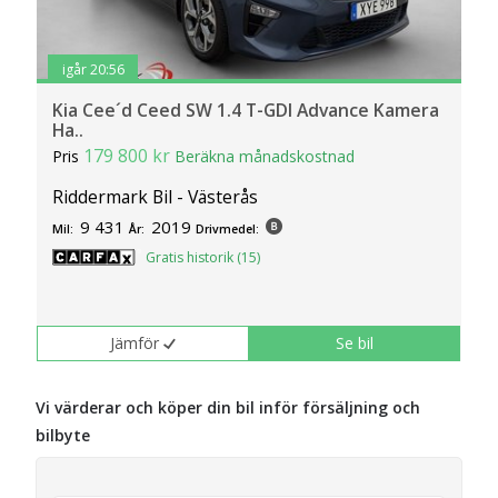
igår 20:56
Kia Cee´d Ceed SW 1.4 T-GDI Advance Kamera
Ha..
179 800 kr
Pris
Beräkna månadskostnad
Riddermark Bil - Västerås
9 431
2019
Mil:
År:
Drivmedel:
Gratis historik (15)
Jämför
Se bil
Vi värderar och köper din bil inför försäljning och
bilbyte