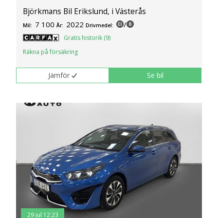
Björkmans Bil Erikslund, i Västerås
7 100
2022
/
Mil:
År:
Drivmedel:
Gratis historik (9)
Räkna på försäkring
Jämför
Se bil
29 jul 12:23