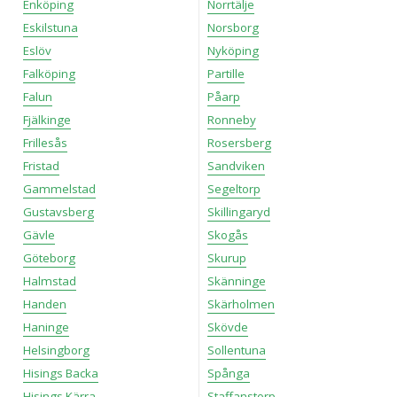
Enköping
Norrtälje
Eskilstuna
Norsborg
Eslöv
Nyköping
Falköping
Partille
Falun
Påarp
Fjälkinge
Ronneby
Frillesås
Rosersberg
Fristad
Sandviken
Gammelstad
Segeltorp
Gustavsberg
Skillingaryd
Gävle
Skogås
Göteborg
Skurup
Halmstad
Skänninge
Handen
Skärholmen
Haninge
Skövde
Helsingborg
Sollentuna
Hisings Backa
Spånga
Hisings Kärra
Staffanstorp