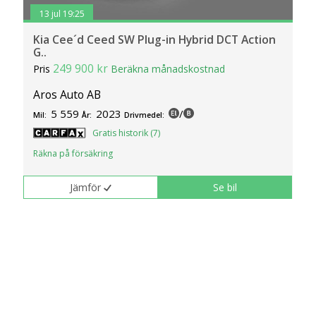
13 jul 19:25
Kia Cee´d Ceed SW Plug-in Hybrid DCT Action
G..
249 900 kr
Pris
Beräkna månadskostnad
Aros Auto AB
5 559
2023
/
Mil:
År:
Drivmedel:
Gratis historik (7)
Räkna på försäkring
Jämför
Se bil