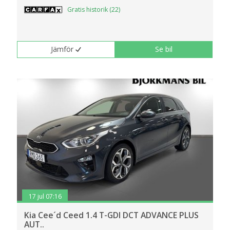
Gratis historik (22)
Jämför
Se bil
17 jul 07:16
Kia Cee´d Ceed 1.4 T-GDI DCT ADVANCE PLUS
AUT..