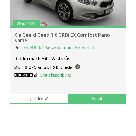
28 jul 13:35
Kia Cee´d Ceed 1.6 CRDi EX Comfort Pano
Kamer..
79 800 kr
Pris
Beräkna månadskostnad
Riddermark Bil - Västerås
18 279
2015
Mil:
År:
Drivmedel:
Gratis historik (18)
Jämför
Se bil