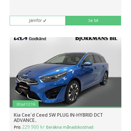
Jämför
Se bil
30 jul 12:16
Kia Cee´d Ceed SW PLUG IN-HYBRID DCT
ADVANCE..
229 900 kr
Pris
Beräkna månadskostnad