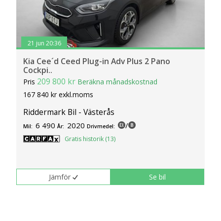
21 jun 20:36
Kia Cee´d Ceed Plug-in Adv Plus 2 Pano
Cockpi..
209 800 kr
Pris
Beräkna månadskostnad
167 840 kr exkl.moms
Riddermark Bil - Västerås
6 490
2020
/
Mil:
År:
Drivmedel:
Gratis historik (13)
Jämför
Se bil