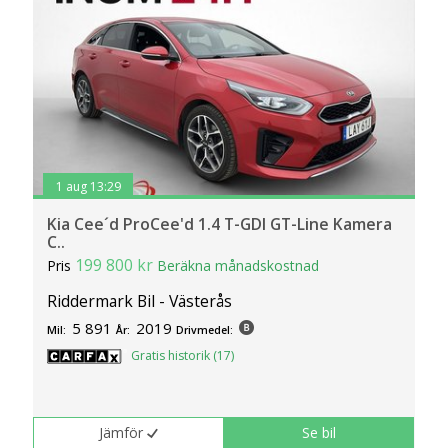
1 aug 13:29
Kia Cee´d ProCee'd 1.4 T-GDI GT-Line Kamera
C..
199 800 kr
Pris
Beräkna månadskostnad
Riddermark Bil - Västerås
5 891
2019
Mil:
År:
Drivmedel:
Gratis historik (17)
Jämför
Se bil