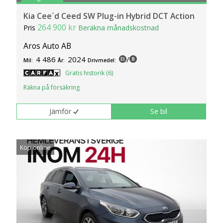
Kia Cee´d Ceed SW Plug-in Hybrid DCT Action
264 900 kr
Pris
Beräkna månadskostnad
Aros Auto AB
4 486
2024
/
Mil:
År:
Drivmedel:
Gratis historik (6)
Räkna på försäkring
Jämför
Se bil
Köp online