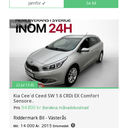
Jämför
Se bil
Köp online
22 jul 13:45
Kia Cee´d Ceed SW 1.6 CRDi EX Comfort
Sensore..
94 800 kr
Pris
Beräkna månadskostnad
Riddermark Bil - Västerås
14 000
2015
Mil:
År:
Drivmedel: