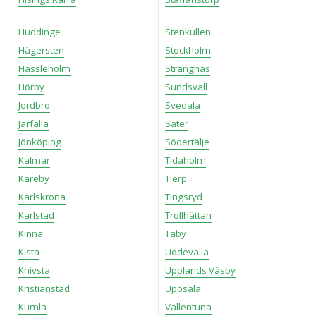
Huddinge
Stenkullen
Hägersten
Stockholm
Hässleholm
Strängnäs
Hörby
Sundsvall
Jordbro
Svedala
Järfälla
Säter
Jönköping
Södertälje
Kalmar
Tidaholm
Kareby
Tierp
Karlskrona
Tingsryd
Karlstad
Trollhättan
Kinna
Täby
Kista
Uddevalla
Knivsta
Upplands Väsby
Kristianstad
Uppsala
Kumla
Vallentuna