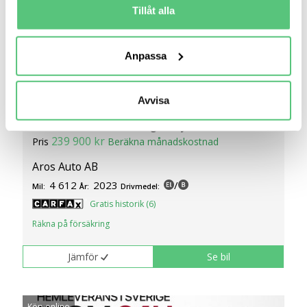
för specifika kännetecken (fingeravtryck)
Tillåt alla
Ta reda på mer om hur dina personliga uppgifter
behandlas och ställ in dina preferenser i
detaljsektionen
.
Anpassa
Du kan ändra eller dra tillbaka ditt samtycke när som
helst från cookie-förklaringen.
24 jul 19:24
Avvisa
Vi använder cookies för att förbättra din
Kia Cee´d Ceed SW Plug-in Hybrid DCT Action
användarupplevelse på Bilweb. Även för att tillhandahålla
239 900 kr
Pris
Beräkna månadskostnad
en säker - och trygg marknadsplats och för att kunna ge
dig relevanta tips, nyheter och anpassad reklam. Genom
Aros Auto AB
att klicka på Tillåt alla godkänner du vår hantering av
4 612
2023
/
Mil:
År:
Drivmedel:
cookies och samtycker till att vi mäter och delar
Gratis historik (6)
information om din användning av webbplatsen med våra
Räkna på försäkring
partners. För att ändra vilka typer av cookies vi använder
klickar du på Anpassa. Du kan alltid ändra dina
Jämför
Se bil
inställningar för cookies.
Köp online