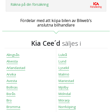
Räkna på din försäkring
Fördelar med att köpa bilen av Bilweb’s
anslutna bilhandlare
Kia Cee´d
säljes i
Alingsås
Luleå
Alvesta
Lund
Arlandastad
Lysekil
Arvika
Malmö
Avesta
Mariestad
Bollnäs
Mjölby
Borås
Mölndal
Bro
Mörarp
Bromma
Norrköping