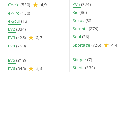
PV5
(274)
Cee´d
(530)
4,9
Rio
(86)
e-Niro
(150)
Seltos
(85)
e-Soul
(13)
Sorento
(279)
EV2
(334)
Soul
(36)
EV3
(425)
3,7
Sportage
(726)
4,4
EV4
(253)
Stinger
(7)
EV5
(318)
Stonic
(230)
EV6
(343)
4,4
Venga
(26)
EV9
(293)
XCeed
(126)
4,8
K4
(184)
Magentis
(2)
Niro
(439)
Opirus
(1)
Optima
(98)
4,9