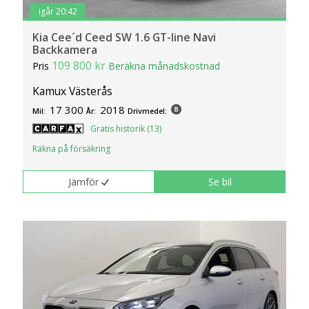
igår 20:42
Kia Cee´d Ceed SW 1.6 GT-line Navi
Backkamera
109 800 kr
Pris
Beräkna månadskostnad
Kamux Västerås
17 300
2018
Mil:
År:
Drivmedel:
Gratis historik (13)
Räkna på försäkring
Jämför
Se bil