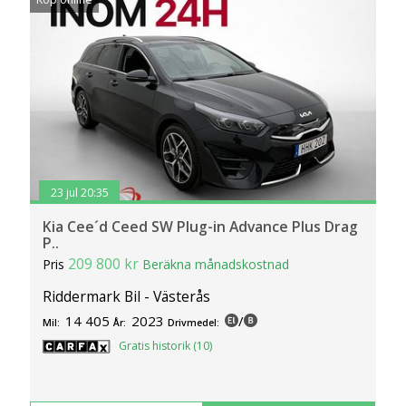
23 jul 20:35
Kia Cee´d Ceed SW Plug-in Advance Plus Drag
P..
209 800 kr
Pris
Beräkna månadskostnad
Riddermark Bil - Västerås
14 405
2023
/
Mil:
År:
Drivmedel:
Gratis historik (10)