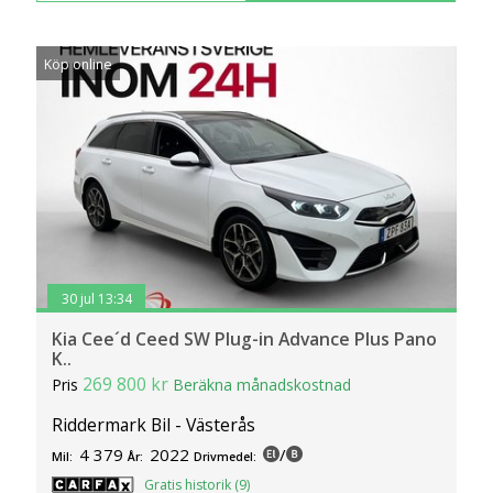
Köp online
30 jul 13:34
Kia Cee´d Ceed SW Plug-in Advance Plus Pano
K..
269 800 kr
Pris
Beräkna månadskostnad
Riddermark Bil - Västerås
4 379
2022
/
Mil:
År:
Drivmedel:
Gratis historik (9)