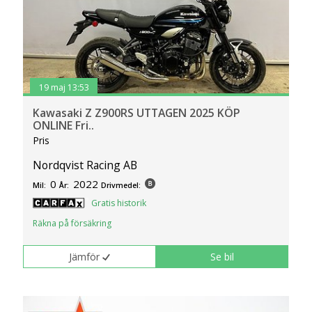
klickar du på Anpassa. Du kan alltid ändra dina
inställningar för cookies.
19 maj 13:53
Kawasaki Z Z900RS UTTAGEN 2025 KÖP
ONLINE Fri..
Pris
Nordqvist Racing AB
0
2022
Mil:
År:
Drivmedel:
Gratis historik
Räkna på försäkring
Jämför
Se bil