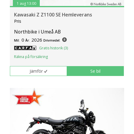
1 aug 13:00
Kawasaki Z Z1100 SE Hemleverans
Pris
Northbike i Umeå AB
0
2026
Mil:
År:
Drivmedel:
Gratis historik (3)
Räkna på försäkring
Jämför
Se bil