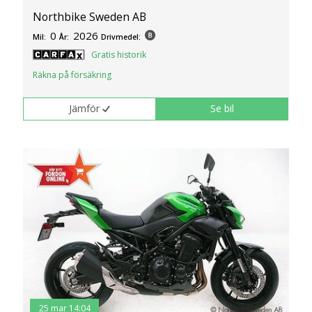
Northbike Sweden AB
0
2026
Mil:
År:
Drivmedel:
Gratis historik
Räkna på försäkring
Jämför
Se bil
25 mar 14:04