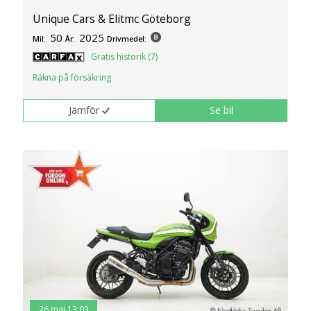
Unique Cars & Elitmc Göteborg
50
2025
Mil:
År:
Drivmedel:
Gratis historik (7)
Räkna på försäkring
Jämför
Se bil
26 maj 13:03