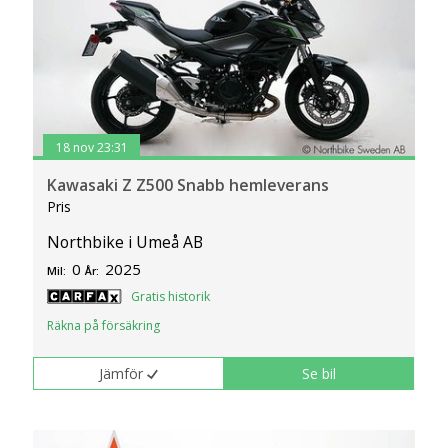
18 nov 23:31
Kawasaki Z Z500 Snabb hemleverans
Pris
Northbike i Umeå AB
0
2025
Mil:
År:
Gratis historik
Räkna på försäkring
Jämför
Se bil