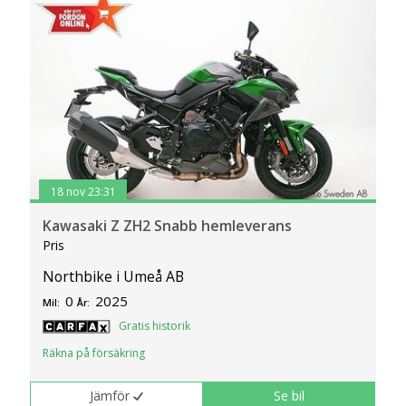
18 nov 23:31
Kawasaki Z ZH2 Snabb hemleverans
Pris
Northbike i Umeå AB
0
2025
Mil:
År:
Gratis historik
Räkna på försäkring
Jämför
Se bil