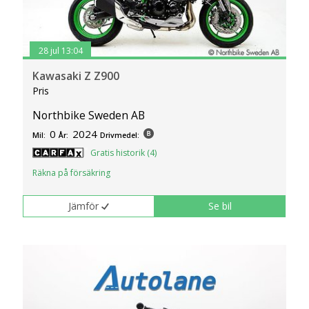
28 jul 13:04
Kawasaki Z Z900
Pris
Northbike Sweden AB
0
2024
Mil:
År:
Drivmedel:
Gratis historik (4)
Räkna på försäkring
Jämför
Se bil