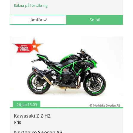
Räkna på försäkring
Jämför
Se bil
26 jun 13:09
Kawasaki Z Z H2
Pris
Northbike Sweden AB