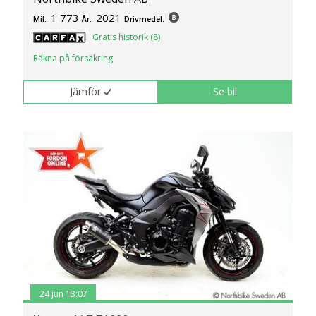
1 773
2021
Mil:
År:
Drivmedel:
Gratis historik (8)
Räkna på försäkring
Jämför
Se bil
24 jun 13:07