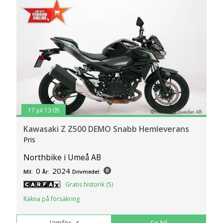
17 jul 13:05
Kawasaki Z Z500 DEMO Snabb Hemleverans
Pris
Northbike i Umeå AB
0
2024
Mil:
År:
Drivmedel:
Gratis historik (5)
Räkna på försäkring
Jämför
Se bil