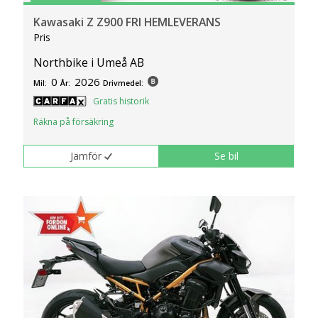
Kawasaki Z Z900 FRI HEMLEVERANS
Pris
Northbike i Umeå AB
0
2026
Mil:
År:
Drivmedel:
Gratis historik
Räkna på försäkring
Jämför
Se bil