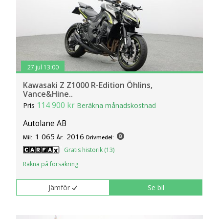
27 jul 13:00
Kawasaki Z Z1000 R-Edition Öhlins,
Vance&Hine..
114 900 kr
Pris
Beräkna månadskostnad
Autolane AB
1 065
2016
Mil:
År:
Drivmedel:
Gratis historik (13)
Räkna på försäkring
Jämför
Se bil