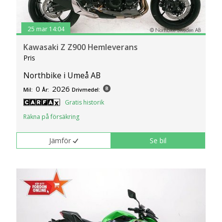
25 mar 14:04
Kawasaki Z Z900 Hemleverans
Pris
Northbike i Umeå AB
0
2026
Mil:
År:
Drivmedel:
Gratis historik
Räkna på försäkring
Jämför
Se bil