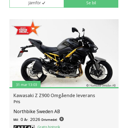
Jämför
Se bil
31 mar 13:03
Kawasaki Z Z900 Omgående leverans
Pris
Northbike Sweden AB
0
2026
Mil:
År:
Drivmedel:
Gratis historik