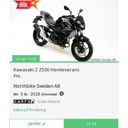
29 apr 13:03
Kawasaki Z Z500 Hemleverans
Pris
Northbike Sweden AB
0
2026
Mil:
År:
Drivmedel:
Gratis historik
Räkna på försäkring
Jämför
Se bil