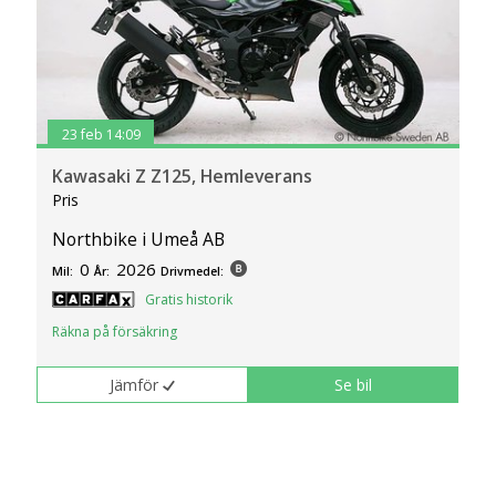
23 feb 14:09
Kawasaki Z Z125, Hemleverans
Pris
Northbike i Umeå AB
0
2026
Mil:
År:
Drivmedel:
Gratis historik
Räkna på försäkring
Jämför
Se bil