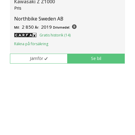
Kawasaki Z Z1000
Pris
Northbike Sweden AB
2 850
2019
Mil:
År:
Drivmedel:
Gratis historik (14)
Räkna på försäkring
Jämför
Se bil