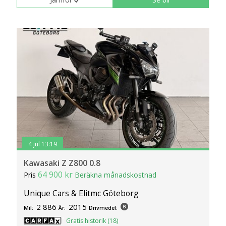
4 jul 13:19
Kawasaki Z Z800 0.8
64 900 kr
Pris
Beräkna månadskostnad
Unique Cars & Elitmc Göteborg
2 886
2015
Mil:
År:
Drivmedel:
Gratis historik (18)