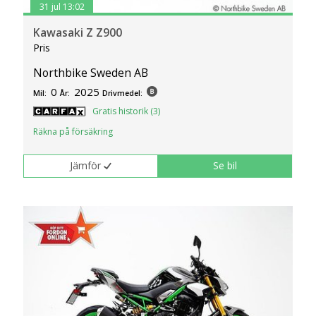
31 jul 13:02
Kawasaki Z Z900
Pris
Northbike Sweden AB
0
2025
Mil:
År:
Drivmedel:
Gratis historik (3)
Räkna på försäkring
Jämför
Se bil