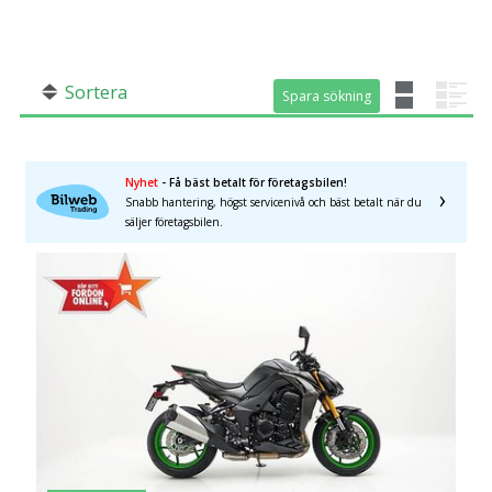
SÖK
Fler val
Mil från
Mil till
Sortera
Spara sökning
Spara sökning
Nyhet
- Få bäst betalt för företagsbilen!
Snabb hantering, högst servicenivå och bäst betalt när du
säljer företagsbilen.
Län (alla)