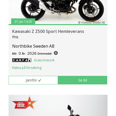
27 jan 14:25
Kawasaki Z Z500 Sport Hemleverans
Pris
Northbike Sweden AB
0
2026
Mil:
År:
Drivmedel:
Gratis historik
Räkna på försäkring
Jämför
Se bil