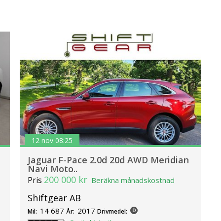
12 nov 08:25
Jaguar F-Pace 2.0d 20d AWD Meridian
Navi Moto..
200 000 kr
Pris
Beräkna månadskostnad
Shiftgear AB
14 687
2017
Mil:
År:
Drivmedel: