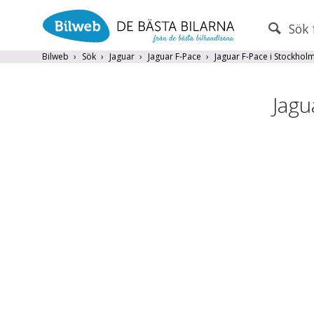
Sök 
PERSONBIL
TRANSPORT
Bilweb
Sök
Jaguar
Jaguar F-Pace
Jaguar F-Pace i Stockholm
Jaguar
×
Jagu
Endast fordon från MRF-anslutna handlare
Frite
Populära märken
Volvo
,
Audi
,
Mercedes
,
Volkswag
År från
År till