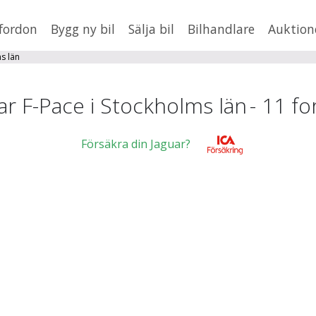
fordon
Bygg ny bil
Sälja bil
Bilhandlare
Auktion
HUSBIL/HUSVAGN
MC/MOPED/ATV
s län
×
F-Pace
Jus
ar F-Pace i Stockholms län
-
11
fo
xt
Försäkra din Jaguar?
Fler
en
,
BMW
Mil från
Mil till
St