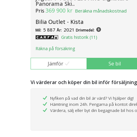
Panorama Ski..
369 900 kr
Pris
Beräkna månadskostnad
Bilia Outlet - Kista
5 887
2021
Mil:
År:
Drivmedel:
Gratis historik (11)
Räkna på försäkring
Jämför
Se bil
Vi värderar och köper din bil inför försäljnin
Nyfiken på vad din bil är värd? Vi hjälper dig!
Hämtning inom 24h. Pengarna på kontot dire
Värdera, sälj eller byt din begagnade bil hos 