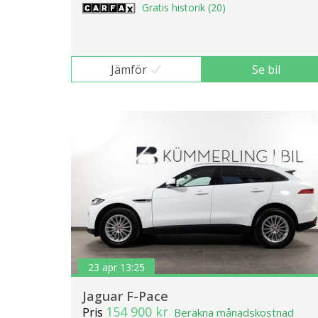
Gratis historik (20)
Jämför
Se bil
23 apr 13:25
Jaguar F-Pace
154 900 kr
Pris
Beräkna månadskostnad