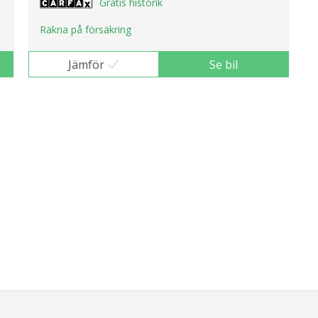
Gratis historik
Räkna på försäkring
Jämför
Se bil