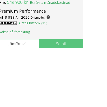
549 900 kr
Pris
Beräkna månadskostnad
Premium Performance
9 989
2020
Mil:
År:
Drivmedel:
Gratis historik (11)
Räkna på försäkring
Jämför
Se bil