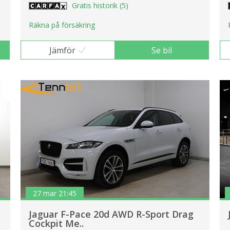
Gratis historik (5)
Räkna på försäkring
Jämför
Se bil
27 mar 21:45
Jaguar F-Pace 20d AWD R-Sport Drag
Cockpit Me..