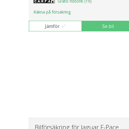
Gratis historik (19)
Räkna på försäkring
Jämför
Se bil
Bilförsäkring för Jaguar F-Pace