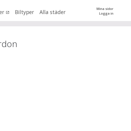
Mina sidor
er
Biltyper
Alla städer
Logga in
0
kr
till
mer än 500000
kr
tera priset genom att dra i knapparna
rdon
SÖK
 val
ockholms län
×