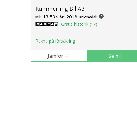
Kümmerling Bil AB
13 534
2018
Mil:
År:
Drivmedel:
Gratis historik (17)
Räkna på försäkring
Jämför
Se bil