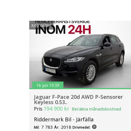
Köp online
16 jun 19:39
Jaguar F-Pace 20d AWD P-Sensorer
Keyless 0.53..
194 900 kr
Pris
Beräkna månadskostnad
Riddermark Bil - Järfälla
7 783
2018
Mil:
År:
Drivmedel: