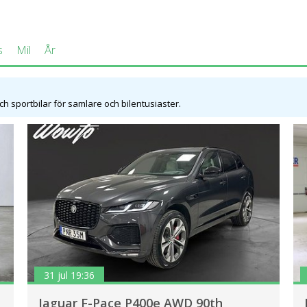
s
Mil
År
och sportbilar för samlare och bilentusiaster.
31 jul 19:36
Jaguar F-Pace P400e AWD 90th