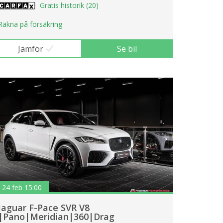
Gratis historik (20)
Räkna på försäkring
Jämför
Se bil
24 feb 15:00
Jaguar F-Pace SVR V8
|Pano|Meridian|360|Drag