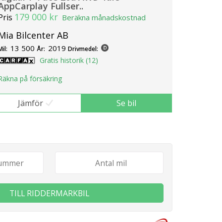
AppCarplay Fullser..
179 000 kr
Pris
Beräkna månadskostnad
Mia Bilcenter AB
13 500
2019
Mil:
År:
Drivmedel:
Gratis historik (12)
Räkna på försäkring
Jämför
Se bil
TILL RIDDERMARKBIL