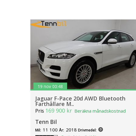
19 nov 00:48
Jaguar F-Pace 20d AWD Bluetooth
Farthållare M..
169 900 kr
Pris
Beräkna månadskostnad
Tenn Bil
11 100
2018
Mil:
År:
Drivmedel: