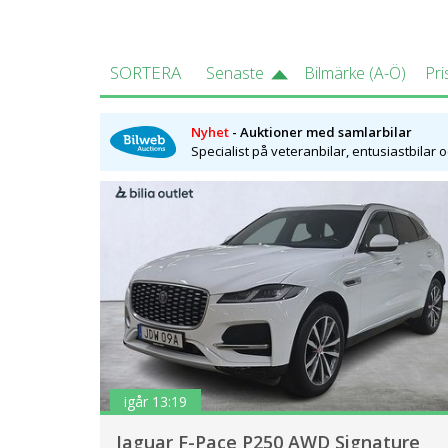
SORTERA
Senaste
Bilmärke (A-Ö)
Pri
Nyhet
- Auktioner med samlarbilar
Specialist på veteranbilar, entusiastbilar 
igår 13:19
Jaguar F-Pace P250 AWD Signature