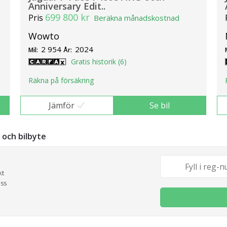
Anniversary Edit..
699 800 kr
Pris
Beräkna månadskostnad
Wowto
2 954
2024
Mil:
År:
Gratis historik (6)
Räkna på försäkring
Jämför
Se bil
g och bilbyte
kt
oss