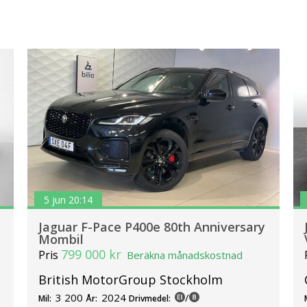
5 jun 20:14
Jaguar F-Pace P400e 80th Anniversary
Mombil
799 000 kr
Pris
Beräkna månadskostnad
British MotorGroup Stockholm
3 200
2024
/
Mil:
År:
Drivmedel: