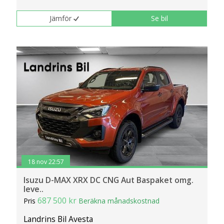
Jämför
Se bil
18 nov 22:57
Isuzu D-MAX XRX DC CNG Aut Baspaket omg.
leve..
687 500 kr
Pris
Beräkna månadskostnad
Landrins Bil Avesta