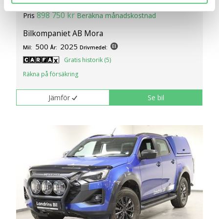
Isuzu D-MAX BEV XRX
användarupplevelse på Bilweb. Även för att tillhandahålla
898 750 kr
Pris
Beräkna månadskostnad
en säker - och trygg marknadsplats och för att kunna ge
dig relevanta tips, nyheter och anpassad reklam. Genom
Bilkompaniet AB Mora
att klicka på Tillåt alla godkänner du vår hantering av
500
2025
Mil:
År:
Drivmedel:
cookies och samtycker till att vi mäter och delar
Gratis historik (5)
information om din användning av webbplatsen med våra
Räkna på försäkring
partners. För att ändra vilka typer av cookies vi använder
klickar du på Anpassa. Du kan alltid ändra dina
Jämför
Se bil
inställningar för cookies.