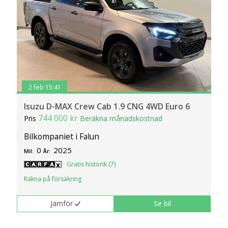
2 feb 15:41
Isuzu D-MAX Crew Cab 1.9 CNG 4WD Euro 6
744 000 kr
Pris
Beräkna månadskostnad
Bilkompaniet i Falun
0
2025
Mil:
År:
Gratis historik (7)
Räkna på försäkring
Jämför
Se bil