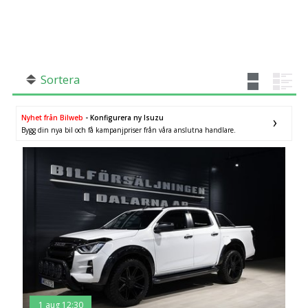
SÖK
Fler val
Mil från
Mil till
Sortera
Nyhet från Bilweb
- Konfigurera ny Isuzu
Bygg din nya bil och få kampanjpriser från våra anslutna handlare.
Dalarnas län
×
1 aug 12:30