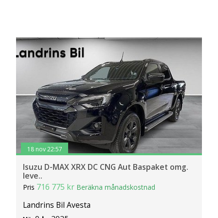
18 nov 22:57
Isuzu D-MAX XRX DC CNG Aut Baspaket omg.
leve..
716 775 kr
Pris
Beräkna månadskostnad
Landrins Bil Avesta
0
2025