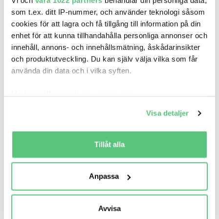
Vi och
våra 1022 partners
behandlar din personliga data,
som t.ex. ditt IP-nummer, och använder teknologi såsom
cookies för att lagra och få tillgång till information på din
enhet för att kunna tillhandahålla personliga annonser och
innehåll, annons- och innehållsmätning, åskådarinsikter
och produktutveckling. Du kan själv välja vilka som får
använda din data och i vilka syften.
Med din tillåtelse skulle vi även vilja:
Samla in information om din geografiska plats
Visa detaljer
som kan ha en noggrannhet på upp till flera meter
Identifiera din enhet genom att aktivt skanna den
för specifika kännetecken (fingeravtryck)
Tillåt alla
Ta reda på mer om hur dina personliga uppgifter
behandlas och ställ in dina preferenser i
detaljsektionen
.
Anpassa
Du kan ändra eller dra tillbaka ditt samtycke när som
helst från cookie-förklaringen.
6 maj 07:25
Avvisa
Vi använder cookies för att förbättra din