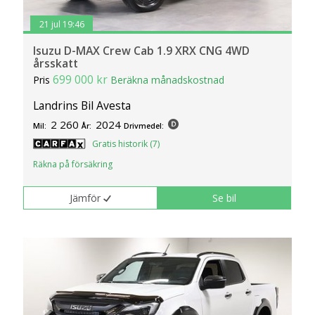
21 jul 19:46
Isuzu D-MAX Crew Cab 1.9 XRX CNG 4WD
årsskatt
699 000 kr
Pris
Beräkna månadskostnad
Landrins Bil Avesta
2 260
2024
Mil:
År:
Drivmedel:
Gratis historik (7)
Räkna på försäkring
Jämför
Se bil