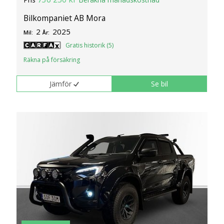
Bilkompaniet AB Mora
2
2025
Mil:
År:
Gratis historik (5)
Räkna på försäkring
Jämför
Se bil