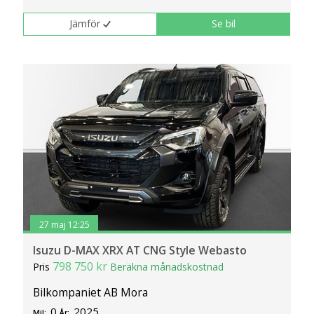
Jämför
Se bil
27 maj 12:25
Isuzu D-MAX XRX AT CNG Style Webasto
798 750 kr
Pris
Beräkna månadskostnad
Bilkompaniet AB Mora
0
2025
Mil:
År: