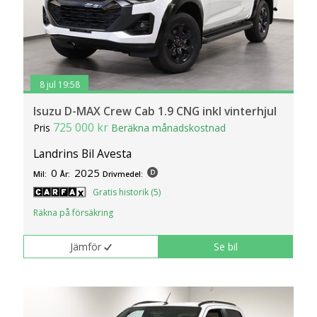
8 jul 19:58
Isuzu D-MAX Crew Cab 1.9 CNG inkl vinterhjul
725 000 kr
Pris
Beräkna månadskostnad
Landrins Bil Avesta
0
2025
Mil:
År:
Drivmedel:
Gratis historik (5)
Räkna på försäkring
Jämför
Se bil