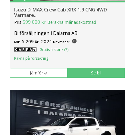
Isuzu D-MAX Crew Cab XRX 1.9 CNG 4WD
Värmare..
599 000 kr
Pris
Beräkna månadskostnad
Bilförsäljningen i Dalarna AB
5 209
2024
Mil:
År:
Drivmedel:
Gratis historik (7)
Räkna på försäkring
Jämför
Se bil