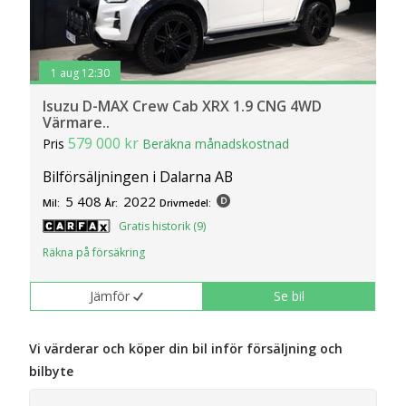
1 aug 12:30
Isuzu D-MAX Crew Cab XRX 1.9 CNG 4WD
Värmare..
579 000 kr
Pris
Beräkna månadskostnad
Bilförsäljningen i Dalarna AB
5 408
2022
Mil:
År:
Drivmedel:
Gratis historik (9)
Räkna på försäkring
Jämför
Se bil
Vi värderar och köper din bil inför försäljning och
bilbyte