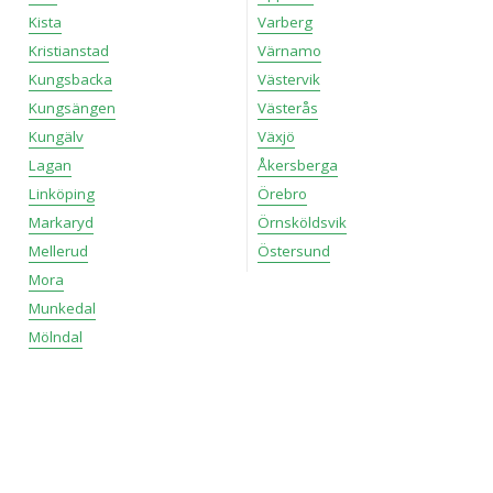
Kista
Varberg
Kristianstad
Värnamo
Kungsbacka
Västervik
Kungsängen
Västerås
Kungälv
Växjö
Lagan
Åkersberga
Linköping
Örebro
Markaryd
Örnsköldsvik
Mellerud
Östersund
Mora
Munkedal
Mölndal
Isuzu modeller
Bli först med att ge omdöme på Isuzu D-MAX