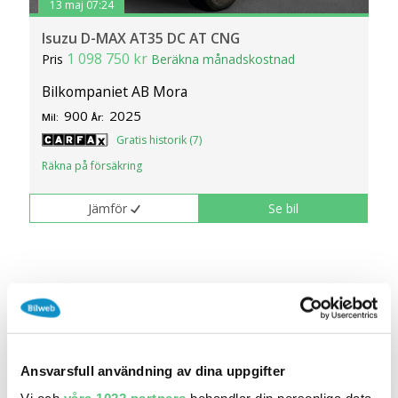
13 maj 07:24
Isuzu D-MAX AT35 DC AT CNG
1 098 750 kr
Pris
Beräkna månadskostnad
Bilkompaniet AB Mora
900
2025
Mil:
År:
Gratis historik (7)
Räkna på försäkring
Jämför
Se bil
Ansvarsfull användning av dina uppgifter