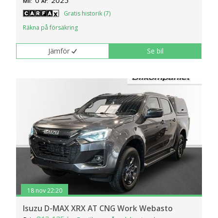
Mil:
År:
Gratis historik (7)
Räkna på försäkring
Jämför
Se bil
18 nov 22:20
Isuzu D-MAX XRX AT CNG Work Webasto