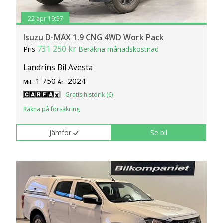
22 apr 19:57
Isuzu D-MAX 1.9 CNG 4WD Work Pack
731 250 kr
Pris
Beräkna månadskostnad
Landrins Bil Avesta
1 750
2024
Mil:
År:
Gratis historik (6)
Räkna på försäkring
Jämför
Se bil