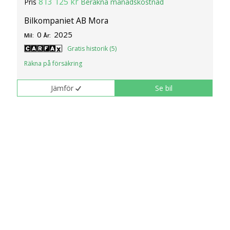
813 125 kr
Pris
Beräkna månadskostnad
Bilkompaniet AB Mora
0
2025
Mil:
År:
Gratis historik (5)
Räkna på försäkring
Jämför
Se bil