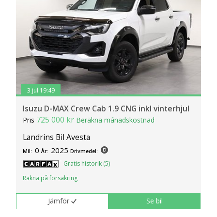
3 jul 19:49
Isuzu D-MAX Crew Cab 1.9 CNG inkl vinterhjul
725 000 kr
Pris
Beräkna månadskostnad
Landrins Bil Avesta
0
2025
Mil:
År:
Drivmedel:
Gratis historik (5)
Räkna på försäkring
Jämför
Se bil