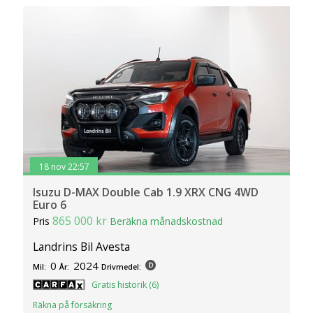
18 nov 22:57
Isuzu D-MAX Double Cab 1.9 XRX CNG 4WD
Euro 6
865 000 kr
Pris
Beräkna månadskostnad
Landrins Bil Avesta
0
2024
Mil:
År:
Drivmedel:
Gratis historik (6)
Räkna på försäkring