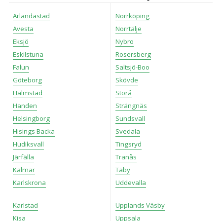
Arlandastad
Norrköping
Avesta
Norrtälje
Eksjö
Nybro
Eskilstuna
Rosersberg
Falun
Saltsjö-Boo
Göteborg
Skövde
Halmstad
Storå
Handen
Strängnäs
Helsingborg
Sundsvall
Hisings Backa
Svedala
Hudiksvall
Tingsryd
Järfälla
Tranås
Kalmar
Täby
Karlskrona
Uddevalla
Karlstad
Upplands Väsby
Kisa
Uppsala