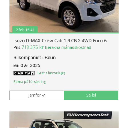
2 feb 15:41
Isuzu D-MAX Crew Cab 1.9 CNG 4WD Euro 6
719 375 kr
Pris
Beräkna månadskostnad
Bilkompaniet i Falun
0
2025
Mil:
År:
Gratis historik (6)
Räkna på försäkring
Jämför
Se bil