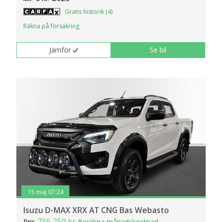
Gratis historik (4)
Räkna på försäkring
Jämför
Se bil
15 maj 07:24
Isuzu D-MAX XRX AT CNG Bas Webasto
736 250 kr
Pris
Beräkna månadskostnad