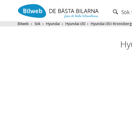
Sök 
PERSONBIL
TRANSPORT
Bilweb
Sök
Hyundai
Hyundai i30
Hyundai i30 i Kronoberg
Hyundai
×
Hy
Endast fordon från MRF-anslutna handlare
Frite
Populära märken
Volvo
,
Audi
,
Mercedes
,
Volkswag
År från
År till