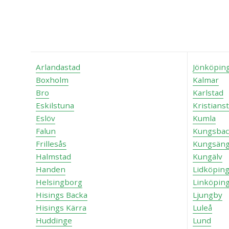
Arlandastad
Jönköpin
Boxholm
Kalmar
Bro
Karlstad
Eskilstuna
Kristians
Eslöv
Kumla
Falun
Kungsbac
Frillesås
Kungsän
Halmstad
Kungälv
Handen
Lidköpin
Helsingborg
Linköpin
Hisings Backa
Ljungby
Hisings Kärra
Luleå
Huddinge
Lund