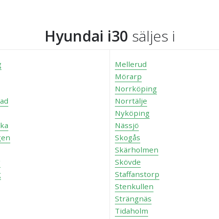
Hyundai i30
säljes i
g
Mellerud
Mörarp
Norrköping
tad
Norrtälje
Nyköping
ka
Nässjö
gen
Skogås
Skärholmen
g
Skövde
g
Staffanstorp
Stenkullen
Strängnäs
Tidaholm