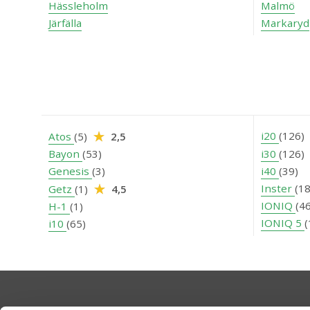
Hässleholm
Malmö
Järfälla
Markaryd
i20
(126)
Atos
(5)
2,5
Bayon
(53)
i30
(126)
Genesis
(3)
i40
(39)
Inster
(18
Getz
(1)
4,5
IONIQ
(46
H-1
(1)
IONIQ 5
(
i10
(65)