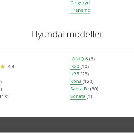
Tingsryd
Tranemo
Hyundai modeller
IONIQ 6
(8)
ix20
(10)
4,4
ix35
(28)
Kona
(120)
)
Santa Fe
(80)
)
Sonata
(1)
113)