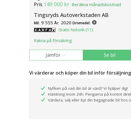
149 000 kr
Pris
Beräkna månadskostnad
Tingsryds Autoverkstaden AB
9 555
2020
Mil:
År:
Drivmedel:
Gratis historik (11)
Räkna på försäkring
Jämför
Se bil
Vi värderar och köper din bil inför försäljnin
Nyfiken på vad din bil är värd? Vi hjälper dig!
Hämtning inom 24h. Pengarna på kontot dire
Värdera, sälj eller byt din begagnade bil hos 