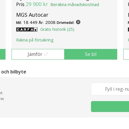
29 900 kr
Pris
Beräkna månadskostnad
MGS Autocar
18 449
2008
Mil:
År:
Drivmedel:
Gratis historik (25)
Räkna på försäkring
Jämför
Se bil
g och bilbyte
kt
oss