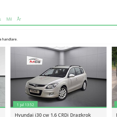
s
Mil
År
a handlare.
1 jul 13:52
Hyundai i30 cw 1.6 CRDi Dragkrok