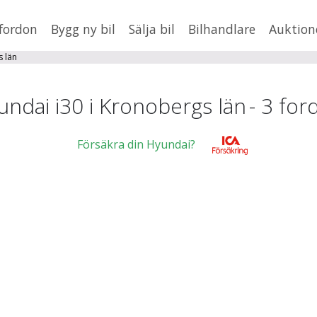
fordon
Bygg ny bil
Sälja bil
Bilhandlare
Auktion
HUSBIL/HUSVAGN
MC/MOPED/ATV
s län
×
i30
Jus
undai i30 i Kronobergs län
-
3
for
xt
Försäkra din Hyundai?
Fler
en
,
BMW
Mil från
Mil till
Kr