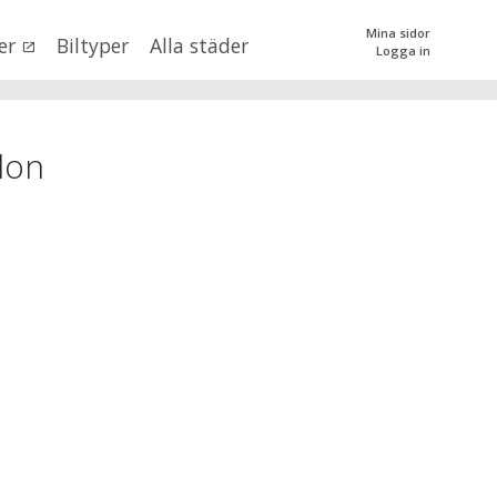
Mina sidor
er
Biltyper
Alla städer
Logga in
0
kr
till
mer än 500000
kr
tera priset genom att dra i knapparna
don
SÖK
 val
onobergs län
×