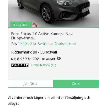
5 aug 08:31
Ford Focus 1.0 Active Kamera Navi
Eluppvärmd-..
174 800 kr
Pris
Beräkna månadskostnad
Riddermark Bil - Sundsvall
8 969
2021
Mil:
År:
Drivmedel:
Gratis historik (10)
Jämför
Se bil
Vi värderar och köper din bil inför försäljning och
bilbyte