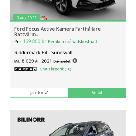
3 aug 20:32
Ford Focus Active Kamera Farthållare
Rattvärm..
169 800 kr
Pris
Beräkna månadskostnad
Riddermark Bil - Sundsvall
8 029
2021
Mil:
År:
Drivmedel:
Gratis historik (10)
Jämför
Se bil