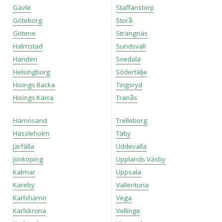
Gävle
Staffanstorp
Göteborg
Storå
Götene
Strängnäs
Halmstad
Sundsvall
Handen
Svedala
Helsingborg
Södertälje
Hisings Backa
Tingsryd
Hisings Kärra
Tranås
Härnösand
Trelleborg
Hässleholm
Täby
Järfälla
Uddevalla
Jönköping
Upplands Väsby
Kalmar
Uppsala
Kareby
Vallentuna
Karlshamn
Vega
Karlskrona
Vellinge