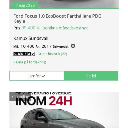
7 aug 20:26
Ford Focus 1.0 EcoBoost Farthållare PDC
Keyle..
99 400 kr
Pris
Beräkna månadskostnad
Kamux Sundsvall
10 400
2017
Mil:
År:
Drivmedel:
Gratis historik (22)
Räkna på försäkring
Jämför
Se bil
Köp online