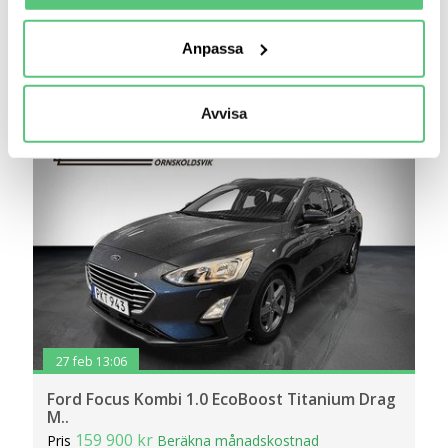
Ta reda på mer om hur dina personliga uppgifter
Räkna på försäkring
behandlas och ställ in dina preferenser i
detaljsektionen
.
Anpassa
Du kan ändra eller dra tillbaka ditt samtycke när som
Jämför
Se bil
helst från cookie-förklaringen.
Avvisa
Vi använder cookies för att förbättra din
användarupplevelse på Bilweb. Även för att tillhandahålla
en säker - och trygg marknadsplats och för att kunna ge
dig relevanta tips, nyheter och anpassad reklam. Genom
att klicka på Tillåt alla godkänner du vår hantering av
cookies och samtycker till att vi mäter och delar
information om din användning av webbplatsen med våra
partners. För att ändra vilka typer av cookies vi använder
klickar du på Anpassa. Du kan alltid ändra dina
inställningar för cookies.
27 feb 13:06
Ford Focus Kombi 1.0 EcoBoost Titanium Drag
M..
159 900 kr
Pris
Beräkna månadskostnad