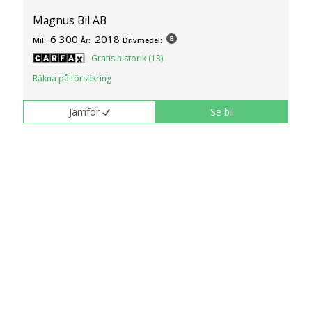
Magnus Bil AB
6 300
2018
Mil:
År:
Drivmedel:
Gratis historik (13)
Räkna på försäkring
Jämför
Se bil