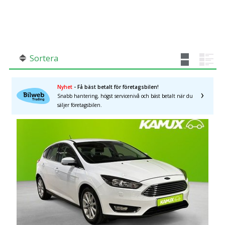
SÖK
Fler val
Mil från
Mil till
Sortera
Nyhet
- Få bäst betalt för företagsbilen!
Snabb hantering, högst servicenivå och bäst betalt när du
Västernorrlands län
×
säljer företagsbilen.