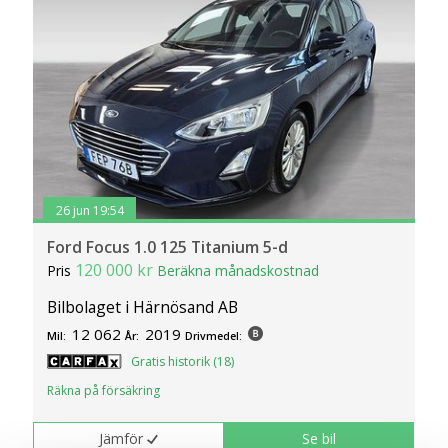
26 jun 19:54
Ford Focus 1.0 125 Titanium 5-d
120 000 kr
Pris
Beräkna månadskostnad
Bilbolaget i Härnösand AB
12 062
2019
Mil:
År:
Drivmedel:
Gratis historik (18)
Räkna på försäkring
Jämför
Se bil