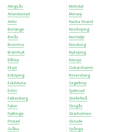
Alingsås
Mölndal
Arlandastad
Mörarp
Arlöv
Nacka Strand
Borlänge
Norrköping
Borås
Norrtälje
Bromma
Norsborg
Brämhult
Nyköping
Bålsta
Nässjö
Eksjö
Oskarshamn
Enköping
Rosersberg
Eskilstuna
Segeltorp
Eslöv
Själevad
Falkenberg
Skellefteå
Falun
Skogås
Fjälkinge
Skärholmen
Fristad
Skövde
Gråbo
Spånga