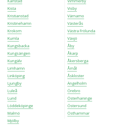
Karlstad
Vimmerby
Kista
Visby
Kristianstad
Värnamo
Kristinehamn
Västerås
Krokom
Västra Frölunda
Kumla
Växjö
Kungsbacka
Åby
Kungsängen
Åkarp
Kungälv
Åkersberga
Limhamn
Åmål
Linköping
Åskloster
Ljungby
Ängelholm
Luleå
Örebro
Lund
Österhaninge
Löddeköpinge
Östersund
Malmö
Östhammar
Mjölby