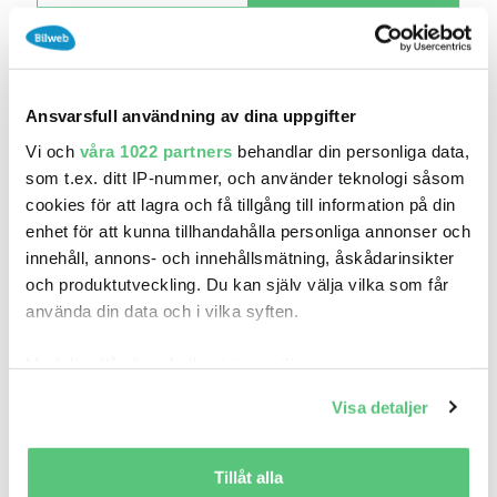
Ansvarsfull användning av dina uppgifter
Vi och
våra 1022 partners
behandlar din personliga data,
som t.ex. ditt IP-nummer, och använder teknologi såsom
cookies för att lagra och få tillgång till information på din
enhet för att kunna tillhandahålla personliga annonser och
innehåll, annons- och innehållsmätning, åskådarinsikter
och produktutveckling. Du kan själv välja vilka som får
18 maj 12:05
använda din data och i vilka syften.
Ford Focus 1.5 EcoBoost Titanium M-värmare
Med din tillåtelse skulle vi även vilja:
So..
149 900 kr
Pris
Beräkna månadskostnad
Samla in information om din geografiska plats
Visa detaljer
som kan ha en noggrannhet på upp till flera meter
Magnus Bil AB
Identifiera din enhet genom att aktivt skanna den
9 985
2019
Mil:
År:
Drivmedel:
för specifika kännetecken (fingeravtryck)
Tillåt alla
Gratis historik (13)