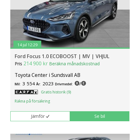
14 jul 12:29
Ford Focus 1.0 ECOBOOST | MV | VHJUL
214 900 kr
Pris
Beräkna månadskostnad
Toyota Center i Sundsvall AB
3 554
2023
/
Mil:
År:
Drivmedel:
Gratis historik (9)
Räkna på försäkring
Jämför
Se bil