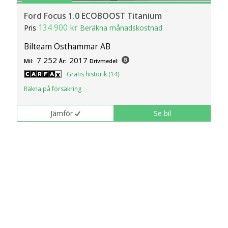
Ford Focus 1.0 ECOBOOST Titanium
134 900 kr
Pris
Beräkna månadskostnad
Bilteam Östhammar AB
7 252
2017
Mil:
År:
Drivmedel:
Gratis historik (14)
Räkna på försäkring
Jämför
Se bil