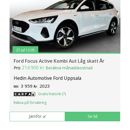
27 jul 12:05
Ford Focus Active Kombi Aut Låg skatt År
214 900 kr
Pris
Beräkna månadskostnad
Hedin Automotive Ford Uppsala
3 959
2023
Mil:
År:
Gratis historik (7)
Räkna på försäkring
Jämför
Se bil