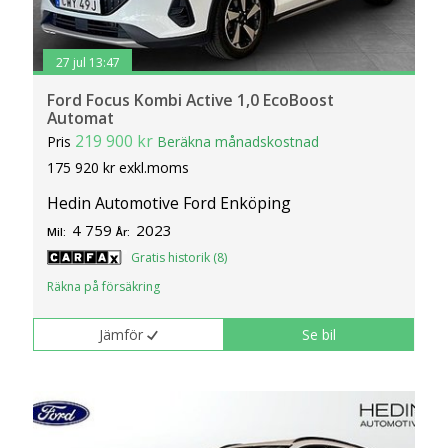
27 jul 13:47
Ford Focus Kombi Active 1,0 EcoBoost
Automat
219 900 kr
Pris
Beräkna månadskostnad
175 920 kr exkl.moms
Hedin Automotive Ford Enköping
4 759
2023
Mil:
År:
Gratis historik (8)
Räkna på försäkring
Jämför
Se bil