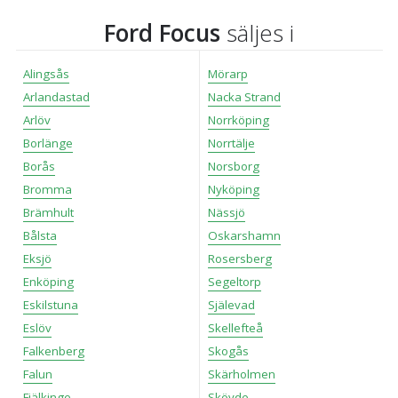
Ford Focus
säljes i
Alingsås
Mörarp
Arlandastad
Nacka Strand
Arlöv
Norrköping
Borlänge
Norrtälje
Borås
Norsborg
Bromma
Nyköping
Brämhult
Nässjö
Bålsta
Oskarshamn
Eksjö
Rosersberg
Enköping
Segeltorp
Eskilstuna
Själevad
Eslöv
Skellefteå
Falkenberg
Skogås
Falun
Skärholmen
Fjälkinge
Skövde