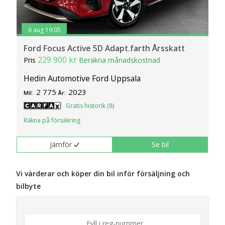
6 aug 19:05
Ford Focus Active 5D Adapt.farth Årsskatt
229 900 kr
Pris
Beräkna månadskostnad
Hedin Automotive Ford Uppsala
2 775
2023
Mil:
År:
Gratis historik (8)
Räkna på försäkring
Jämför
Se bil
Vi värderar och köper din bil inför försäljning och
bilbyte