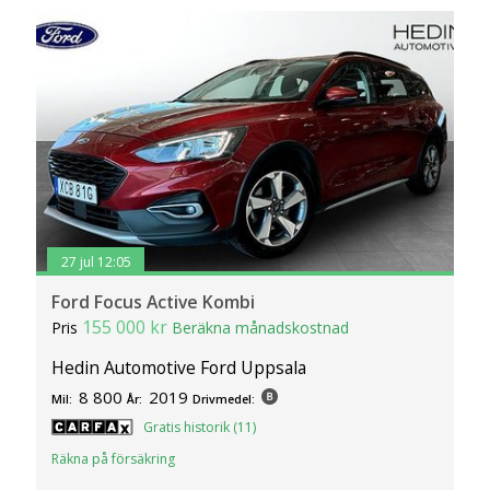
27 jul 12:05
Ford Focus Active Kombi
155 000 kr
Pris
Beräkna månadskostnad
Hedin Automotive Ford Uppsala
8 800
2019
Mil:
År:
Drivmedel:
Gratis historik (11)
Räkna på försäkring