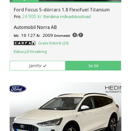
Ford Focus 5-dörrars 1.8 Flexifuel Titanium
24 900 kr
Pris
Beräkna månadskostnad
Automobil Norra AB
16 127
2009
/
Mil:
År:
Drivmedel:
Gratis historik (20)
Räkna på försäkring
Jämför
Se bil