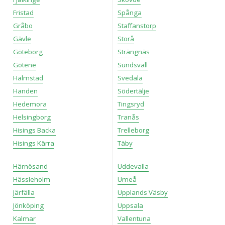
Fristad
Spånga
Gråbo
Staffanstorp
Gävle
Storå
Göteborg
Strängnäs
Götene
Sundsvall
Halmstad
Svedala
Handen
Södertälje
Hedemora
Tingsryd
Helsingborg
Tranås
Hisings Backa
Trelleborg
Hisings Kärra
Täby
Härnösand
Uddevalla
Hässleholm
Umeå
Järfälla
Upplands Väsby
Jönköping
Uppsala
Kalmar
Vallentuna