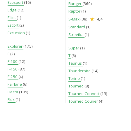
Ecosport
(16)
Ranger
(360)
Edge
(12)
Raptor
(1)
Elliot
(1)
S-Max
(38)
4,4
Escort
(2)
Standard
(1)
Excursion
(1)
Streetka
(1)
Explorer
(175)
Super
(1)
F
(2)
T
(6)
F-100
(12)
Taunus
(1)
F-150
(87)
Thunderbird
(14)
F-250
(4)
Torino
(1)
Fairlane
(6)
Tourneo
(8)
Fiesta
(105)
Tourneo Connect
(13)
Flex
(1)
Tourneo Courier
(4)
Focus
(336)
4,9
Transit
(89)
Fusion
(2)
Transit Connect
(601)
Galaxie
(4)
Transit Courier
(37)
Galaxy
(15)