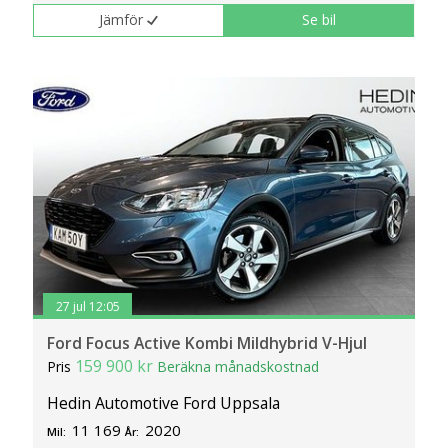
Jämför
Se bil
27 jul 12:05
Ford Focus Active Kombi Mildhybrid V-Hjul
159 900 kr
Pris
Beräkna månadskostnad
Hedin Automotive Ford Uppsala
11 169
2020
Mil:
År: