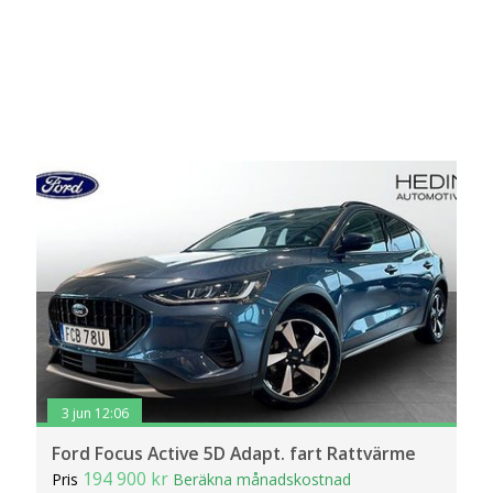
3 jun 12:06
Ford Focus Active 5D Adapt. fart Rattvärme
194 900 kr
Pris
Beräkna månadskostnad