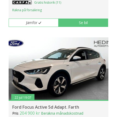
Gratis historik (11)
Räkna på försäkring
Jämför
Se bil
22 jul 19:07
Ford Focus Active 5d Adapt. Farth
204 900 kr
Pris
Beräkna månadskostnad