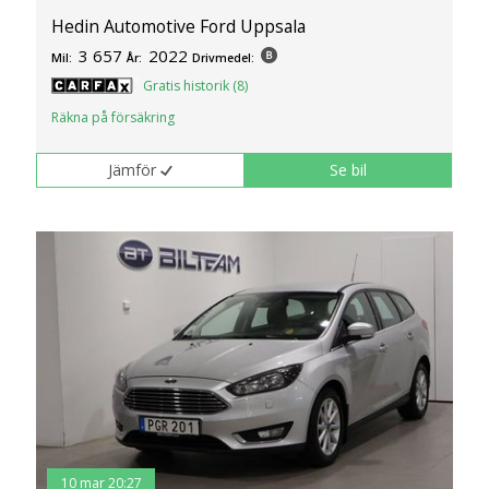
Hedin Automotive Ford Uppsala
3 657
2022
Mil:
År:
Drivmedel:
Gratis historik (8)
Räkna på försäkring
Jämför
Se bil
10 mar 20:27