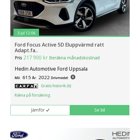
3 jul 12:06
Ford Focus Active 5D Eluppvärmd ratt
Adapt.fa..
217 900 kr
Pris
Beräkna månadskostnad
Hedin Automotive Ford Uppsala
615
2022
Mil:
År:
Drivmedel:
Gratis historik (6)
Räkna på försäkring
Jämför
Se bil