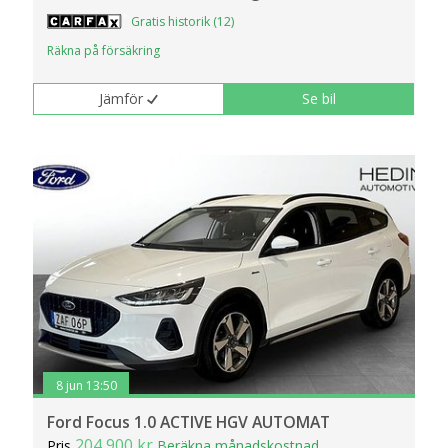
Gratis historik (12)
Räkna på försäkring
Jämför
Se bil
8 jun 13:50
Ford Focus 1.0 ACTIVE HGV AUTOMAT
204 900 kr
Pris
Beräkna månadskostnad