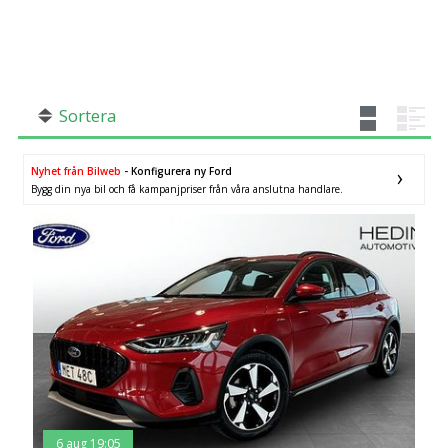
SÖK
Fler val
Mil från
Mil till
Sortera
Nyhet från Bilweb
- Konfigurera ny Ford
Bygg din nya bil och få kampanjpriser från våra anslutna handlare.
Uppsala län
×
6 aug 19:05