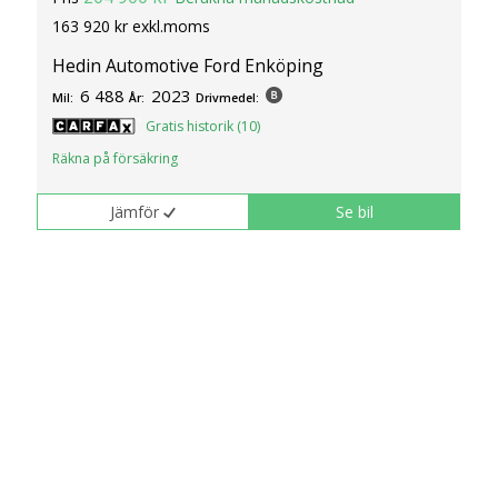
163 920 kr exkl.moms
Hedin Automotive Ford Enköping
6 488
2023
Mil:
År:
Drivmedel:
Gratis historik (10)
Räkna på försäkring
Jämför
Se bil