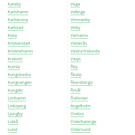
Kareby
Vega
Karlshamn
Vellinge
Karlskrona
Vimmerby
Karlstad
Visby
Kista
Värnamo
Kristianstad
Västerås
Kristinehamn
Västra Frölunda
Krokom
Växjö
Kumla
Åby
Kungsbacka
Åkarp
Kungsängen
Åkersberga
Kungälv
Åmål
Limhamn
Åskloster
Linköping
Ängelholm
Ljungby
Örebro
Luleå
Österhaninge
Lund
Östersund