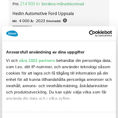
214 900 kr
Pris
Beräkna månadskostnad
Hedin Automotive Ford Uppsala
4 000
2023
Mil:
År:
Drivmedel:
Gratis historik
Räkna på försäkring
Jämför
Se bil
Ansvarsfull användning av dina uppgifter
Vi och
våra 1022 partners
behandlar din personliga data,
som t.ex. ditt IP-nummer, och använder teknologi såsom
Köp online
cookies för att lagra och få tillgång till information på din
enhet för att kunna tillhandahålla personliga annonser och
innehåll, annons- och innehållsmätning, åskådarinsikter
och produktutveckling. Du kan själv välja vilka som får
använda din data och i vilka syften.
Med din tillåtelse skulle vi även vilja: