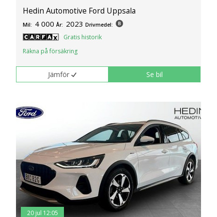
Hedin Automotive Ford Uppsala
4 000
2023
Mil:
År:
Drivmedel:
Gratis historik
Räkna på försäkring
Jämför
Se bil
20 jul 12:05