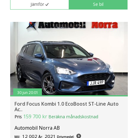
Jämför
Se bil
30 jun 20:01
Ford Focus Kombi 1.0 EcoBoost ST-Line Auto
Ac..
159 700 kr
Pris
Beräkna månadskostnad
Automobil Norra AB
12 002
2021
Mil:
År:
Drivmedel: