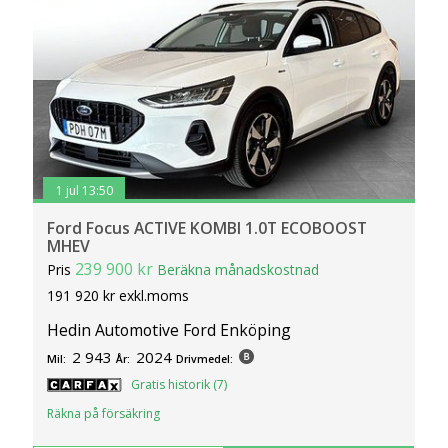
1 jul 13:50
Ford Focus ACTIVE KOMBI 1.0T ECOBOOST
MHEV
239 900 kr
Pris
Beräkna månadskostnad
191 920 kr exkl.moms
Hedin Automotive Ford Enköping
2 943
2024
Mil:
År:
Drivmedel:
Gratis historik (7)
Räkna på försäkring